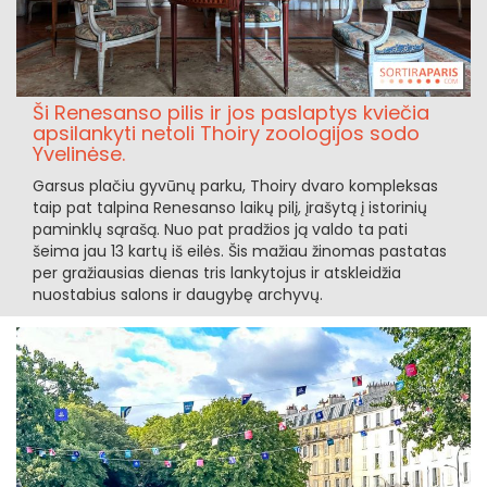
Ši Renesanso pilis ir jos paslaptys kviečia
apsilankyti netoli Thoiry zoologijos sodo
Yvelinėse.
Garsus plačiu gyvūnų parku, Thoiry dvaro kompleksas
taip pat talpina Renesanso laikų pilį, įrašytą į istorinių
paminklų sąrašą. Nuo pat pradžios ją valdo ta pati
šeima jau 13 kartų iš eilės. Šis mažiau žinomas pastatas
per gražiausias dienas tris lankytojus ir atskleidžia
nuostabius salons ir daugybę archyvų.