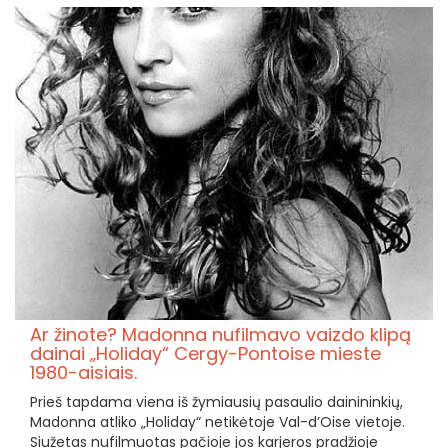
Ar žinote? Madonna nufilmavo vaizdo klipą
dainai „Holiday“ Cergy-Pontoise mieste
1980-aisiais.
Prieš tapdama viena iš žymiausių pasaulio dainininkių,
Madonna atliko „Holiday“ netikėtoje Val-d’Oise vietoje.
Siužetas nufilmuotas pačioje jos karjeros pradžioje