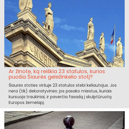
Ar žinote, ką reiškia 23 statulos, kurios
puošia Šiaurės geležinkelio stotį?
Šiaurės stoties viršuje 23 statulos stebi keliautojus. Jos
nėra (tik) dekoratyvinės: jos pasako miestus, kuriais
kursuoja traukiniai, ir paverčia fasadą į skulptūruotą
Europos žemėlapį.