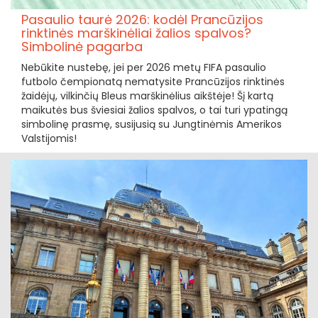
Pasaulio taurė 2026: kodėl Prancūzijos
rinktinės marškinėliai žalios spalvos?
Simbolinė pagarba
Nebūkite nustebę, jei per 2026 metų FIFA pasaulio
futbolo čempionatą nematysite Prancūzijos rinktinės
žaidėjų, vilkinčių Bleus marškinėlius aikštėje! Šį kartą
maikutės bus šviesiai žalios spalvos, o tai turi ypatingą
simbolinę prasmę, susijusią su Jungtinėmis Amerikos
Valstijomis!