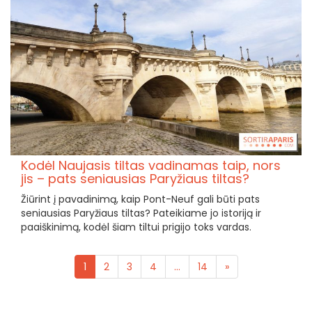
Kodėl Naujasis tiltas vadinamas taip, nors
jis – pats seniausias Paryžiaus tiltas?
Žiūrint į pavadinimą, kaip Pont-Neuf gali būti pats
seniausias Paryžiaus tiltas? Pateikiame jo istoriją ir
paaiškinimą, kodėl šiam tiltui prigijo toks vardas.
1
2
3
4
...
14
»