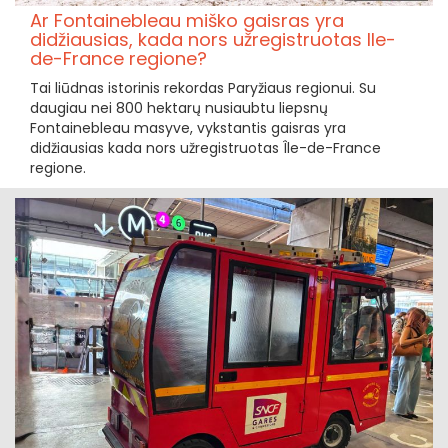
Ar Fontainebleau miško gaisras yra
didžiausias, kada nors užregistruotas Ile-
de-France regione?
Tai liūdnas istorinis rekordas Paryžiaus regionui. Su
daugiau nei 800 hektarų nusiaubtu liepsnų
Fontainebleau masyve, vykstantis gaisras yra
didžiausias kada nors užregistruotas Île-de-France
regione.