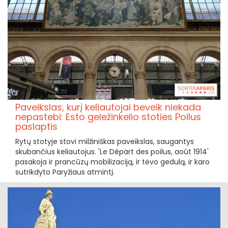
Paveikslas, kurį keliautojai beveik niekada
nepastebi: Esto geležinkelio stoties Poilus
paslaptis
Rytų stotyje stovi milžiniškas paveikslas, saugantys
skubančius keliautojus. 'Le Départ des poilus, août 1914'
pasakoja ir prancūzų mobilizaciją, ir tėvo gedulą, ir karo
sutrikdyto Paryžiaus atmintį.