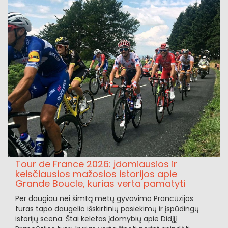
Tour de France 2026: įdomiausios ir
keisčiausios mažosios istorijos apie
Grande Boucle, kurias verta pamatyti
Per daugiau nei šimtą metų gyvavimo Prancūzijos
turas tapo daugelio išskirtinių pasiekimų ir įspūdingų
istorijų scena. Štai keletas įdomybių apie Didįjį