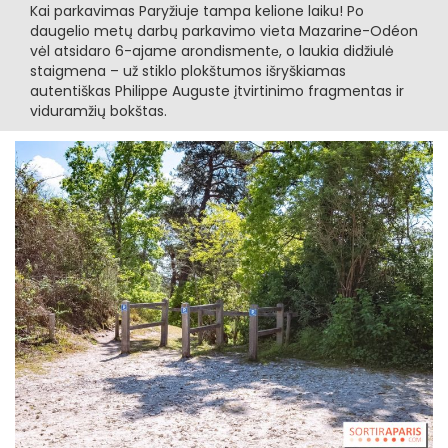
Kai parkavimas Paryžiuje tampa kelione laiku! Po
daugelio metų darbų parkavimo vieta Mazarine-Odéon
vėl atsidaro 6-ajame arondismentе, o laukia didžiulė
staigmena – už stiklo plokštumos išryškiamas
autentiškas Philippe Auguste įtvirtinimo fragmentas ir
viduramžių bokštas.