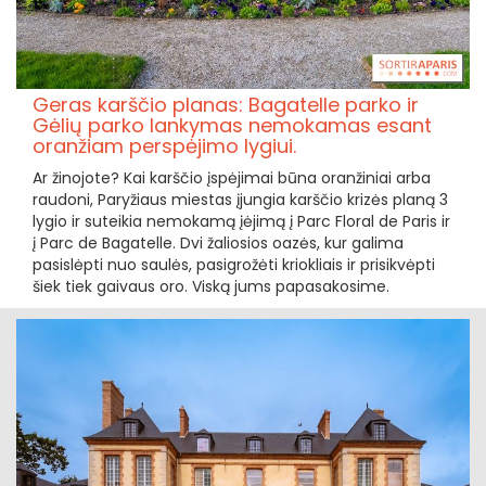
Geras karščio planas: Bagatelle parko ir
Gėlių parko lankymas nemokamas esant
oranžiam perspėjimo lygiui.
Ar žinojote? Kai karščio įspėjimai būna oranžiniai arba
raudoni, Paryžiaus miestas įjungia karščio krizės planą 3
lygio ir suteikia nemokamą įėjimą į Parc Floral de Paris ir
į Parc de Bagatelle. Dvi žaliosios oazės, kur galima
pasislėpti nuo saulės, pasigrožėti kriokliais ir prisikvėpti
šiek tiek gaivaus oro. Viską jums papasakosime.