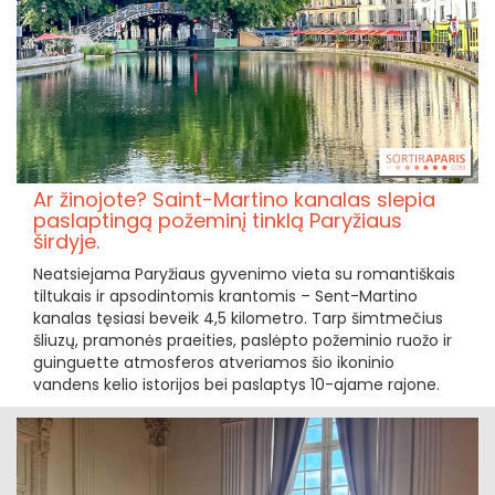
Ar žinojote? Saint-Martino kanalas slepia
paslaptingą požeminį tinklą Paryžiaus
širdyje.
Neatsiejama Paryžiaus gyvenimo vieta su romantiškais
tiltukais ir apsodintomis krantomis – Sent-Martino
kanalas tęsiasi beveik 4,5 kilometro. Tarp šimtmečius
šliuzų, pramonės praeities, paslėpto požeminio ruožo ir
guinguette atmosferos atveriamos šio ikoninio
vandens kelio istorijos bei paslaptys 10-ajame rajone.