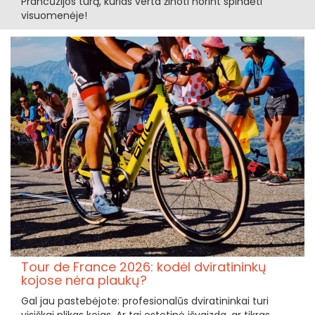
Prancūzijos turą, kurias verta žinoti norint spindėti
visuomenėje!
Tour de France 2026: kodėl dviratininkų
kojose nėra plaukų?
Gal jau pastebėjote: profesionalūs dviratininkai turi
visiškai plikas kojas. Ar tai estetinė išvaizda, ar tikras