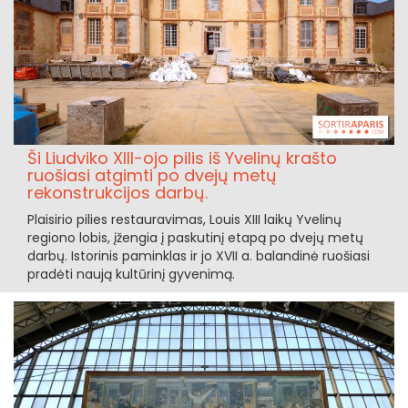
Ši Liudviko XIII-ojo pilis iš Yvelinų krašto
ruošiasi atgimti po dvejų metų
rekonstrukcijos darbų.
Plaisirio pilies restauravimas, Louis XIII laikų Yvelinų
regiono lobis, įžengia į paskutinį etapą po dvejų metų
darbų. Istorinis paminklas ir jo XVII a. balandinė ruošiasi
pradėti naują kultūrinį gyvenimą.