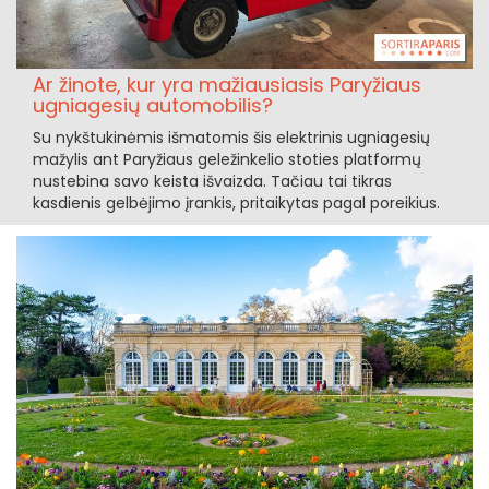
Ar žinote, kur yra mažiausiasis Paryžiaus
ugniagesių automobilis?
Su nykštukinėmis išmatomis šis elektrinis ugniagesių
mažylis ant Paryžiaus geležinkelio stoties platformų
nustebina savo keista išvaizda. Tačiau tai tikras
kasdienis gelbėjimo įrankis, pritaikytas pagal poreikius.