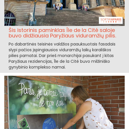
Šis istorinis paminklas Île de la Cité saloje
buvo didžiausia Paryžiaus viduramžių pilis.
Po dabartinės teisinės valdžios paauksuotais fasadais
slypi pačios įspingiausios viduramžių laikų karališkos
pilies pamatai. Dar prieš monarchijai pasukant į kitas
Paryžiaus rezidencijas, Île de la Cité buvo milžiniško
gynybinio komplekso namai.