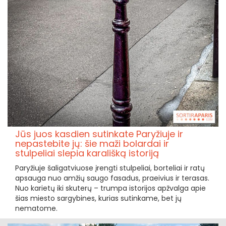
Jūs juos kasdien sutinkate Paryžiuje ir
nepastebite jų: šie maži bolardai ir
stulpeliai slepia karališką istoriją
Paryžiuje šaligatviuose įrengti stulpeliai, borteliai ir ratų
apsauga nuo amžių saugo fasadus, praeivius ir terasas.
Nuo karietų iki skuterų – trumpa istorijos apžvalga apie
šias miesto sargybines, kurias sutinkame, bet jų
nematome.