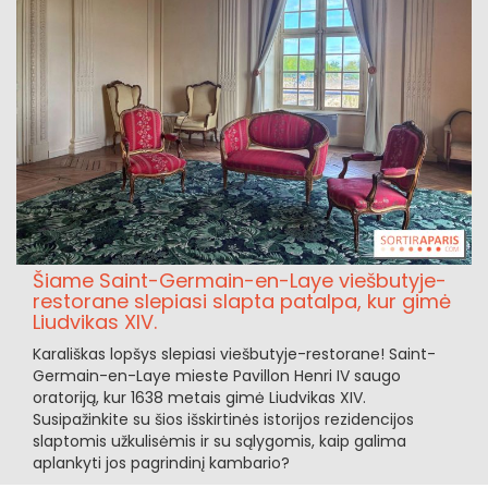
Šiame Saint-Germain-en-Laye viešbutyje-
restorane slepiasi slapta patalpa, kur gimė
Liudvikas XIV.
Karališkas lopšys slepiasi viešbutyje-restorane! Saint-
Germain-en-Laye mieste Pavillon Henri IV saugo
oratoriją, kur 1638 metais gimė Liudvikas XIV.
Susipažinkite su šios išskirtinės istorijos rezidencijos
slaptomis užkulisėmis ir su sąlygomis, kaip galima
aplankyti jos pagrindinį kambario?