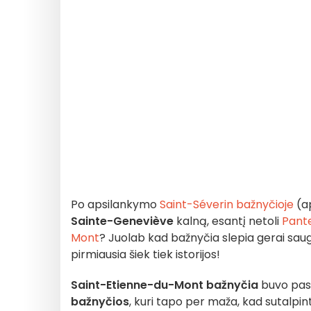
Po apsilankymo
Saint-Séverin bažnyčioje
(a
Sainte-Geneviève
kalną, esantį netoli
Pant
Mont
? Juolab kad bažnyčia slepia gerai sa
pirmiausia šiek tiek istorijos!
Saint-Etienne-du-Mont bažnyčia
buvo past
bažnyčios
, kuri tapo per maža, kad sutalpintų