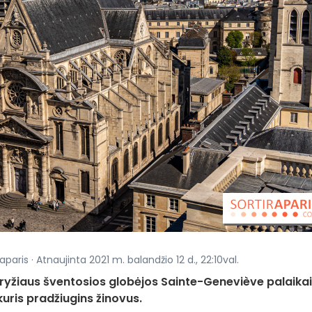
paris · Atnaujinta 2021 m. balandžio 12 d., 22:10val.
yžiaus šventosios globėjos Sainte-Geneviève palaikai 
uris pradžiugins žinovus.