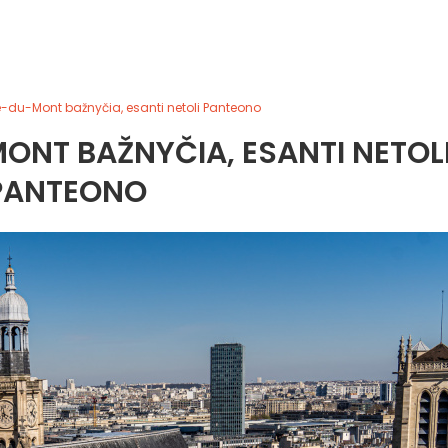
e-du-Mont bažnyčia, esanti netoli Panteono
ONT BAŽNYČIA, ESANTI NETOL
PANTEONO