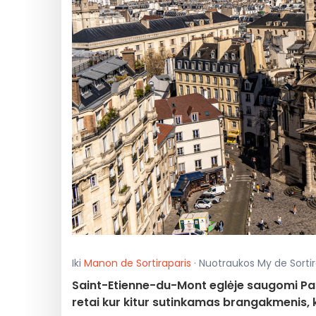
Iki
Manon de Sortiraparis
· Nuotraukos My de Sortira
Saint-Etienne-du-Mont eglėje saugomi Par
retai kur kitur sutinkamas brangakmenis, k