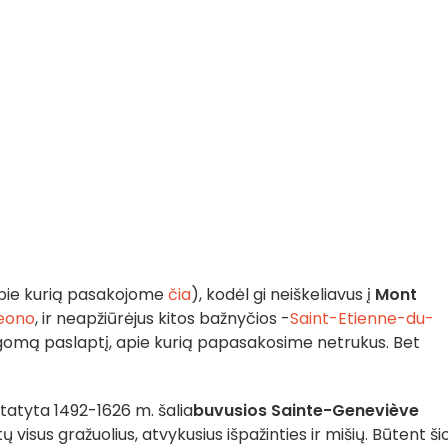
pie kurią pasakojome
čia
), kodėl gi neiškeliavus į
Mont
eono
, ir neapžiūrėjus kitos bažnyčios -
Saint-Etienne-du-
ugomą paslaptį, apie kurią papasakosime netrukus. Bet
atyta 1492-1626 m. šalia
buvusios Sainte-Geneviève
 visus gražuolius, atvykusius išpažinties ir mišių. Būtent ši