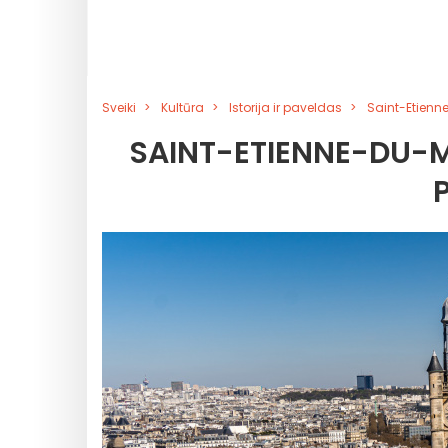
Sveiki
Kultūra
Istorija ir paveldas
Saint-Etienn
SAINT-ETIENNE-DU-M