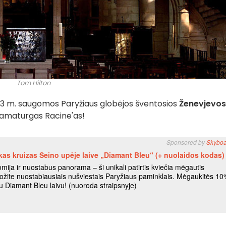
Tom Hilton
3 m. saugomos Paryžiaus globėjos šventosios
Ženevjevos
 dramaturgas Racine'as!