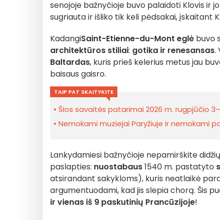
senojoje bažnyčioje buvo palaidoti Klovis ir j
sugriauta ir išliko tik keli pėdsakai, įskaitant
Kadangi
Saint-Etienne-du-Mont eglė
buvo s
architektūros stiliai
:
gotika ir renesansas
.
Baltardas
, kuris prieš kelerius metus jau bu
baisaus gaisro.
TAIP PAT SKAITYKITE
Šios savaitės patarimai 2026 m. rugpjūčio 3–9
Nemokami muziejai Paryžiuje ir nemokami pami
Lankydamiesi bažnyčioje nepamirškite didžiųjų
paslapties:
nuostabaus
1540 m. pastatyto
atsirandant sakykloms), kuris neatlaikė parapij
argumentuodami, kad jis slepia chorą. Šis puo
ir vienas iš 9 paskutinių Prancūzijoje
!