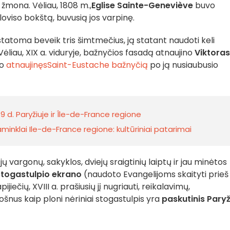
o žmona. Vėliau, 1808 m.,
Eglise Sainte-Geneviève
buvo
 Kloviso bokštą, buvusią jos varpinę.
tatoma beveik tris šimtmečius, ją statant naudoti keli
 Vėliau, XIX a. viduryje, bažnyčios fasadą atnaujino
Viktoras
vo
atnaujinęs
Saint-Eustache bažnyčią
po ją nusiaubusio
 d. Paryžiuje ir Île-de-France regione
nklai Ile-de-France regione: kultūriniai patarimai
 vargonų, sakyklos, dviejų sraigtinių laiptų ir jau minėtos
stogastulpio ekrano
(naudoto Evangelijoms skaityti prieš
iečių, XVIII a. prašiusių jį nugriauti, reikalavimų,
šnus kaip ploni nėriniai stogastulpis yra
paskutinis Paryž