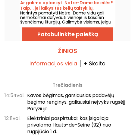
turi nemažai pastato audringos istorijos
Ar galima aplankyti Notre-Dame be eilės?
pėdsakų!
Taip... jei laikysitės kelių taisyklių.
Norintys pamatyti Notre-Dame vidų gali
nemokamai dalyvauti vienoje iš kasdien
švenčiamų liturgijų. Galimybė visiems, jeigu
atvykstate iš pradžių norėdami dalyvauti
liturgijoje arba laikytis jos eigos. Paaiškiname,
Patobulinkite paiešką
ką svarbu žinoti.
ŽINIOS
Informacijos viela
+ Skaito
Trečiadienis
14:54val.
Kavos bėgimas, garsiausias padavėjų
bėgimo renginys, galiausiai neįvyks rugsėjį
Paryžiuje.
12:11val.
Elektriniai paspirtukai: kas įsigalioja
privaloma Hauts-de-Seine (92) nuo
rugpjūčio 1 d.