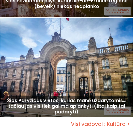
Šios nežinomos pilys, kurias Ile-de-France regione
(beveik) niekas neaplanko
Šios Paryžiaus vietos, kurias manė uždarytomis…
tačiau jas vis tiek galima aplankyti (štai kaip tai
padaryti)
Visi vadovai : Kultūra >