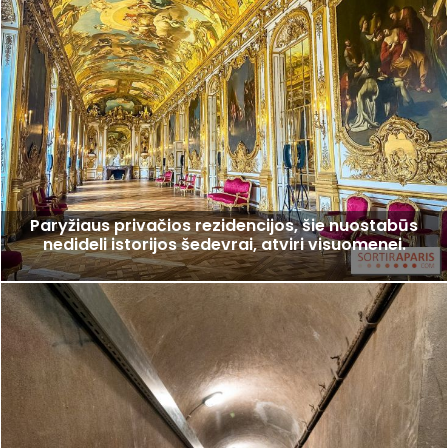
Paryžiaus privačios rezidencijos, šie nuostabūs
nedideli istorijos šedevrai, atviri visuomenei.