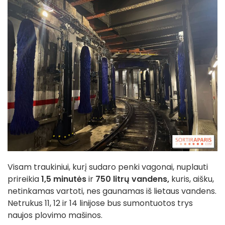
Visam traukiniui, kurį sudaro penki vagonai, nuplauti
prireikia
1,5 minutės
ir
750 litrų vandens,
kuris, aišku,
netinkamas vartoti, nes gaunamas iš lietaus vandens.
Netrukus 11, 12 ir 14 linijose bus sumontuotos trys
naujos plovimo mašinos.