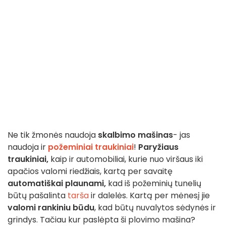
Ne tik žmonės naudoja
skalbimo mašinas
- jas
naudoja ir
požeminiai traukiniai
!
Paryžiaus
traukiniai,
kaip ir automobiliai, kurie nuo viršaus iki
apačios valomi riedžiais, kartą per savaitę
automatiškai plaunami,
kad iš požeminių tunelių
būtų pašalinta
tarša
ir dalelės. Kartą per mėnesį jie
valomi rankiniu būdu
, kad būtų nuvalytos sėdynės ir
grindys. Tačiau kur paslėpta ši plovimo mašina?