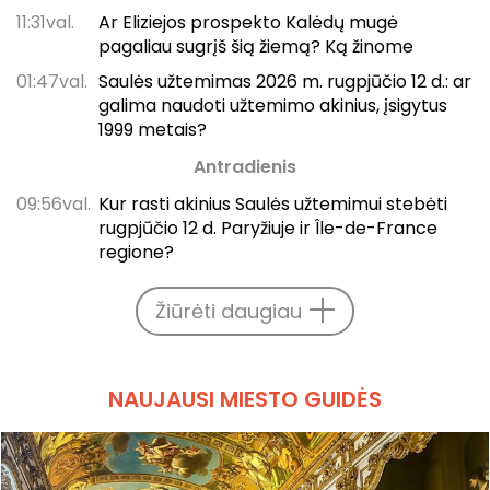
11:31val.
Ar Eliziejos prospekto Kalėdų mugė
pagaliau sugrįš šią žiemą? Ką žinome
01:47val.
Saulės užtemimas 2026 m. rugpjūčio 12 d.: ar
galima naudoti užtemimo akinius, įsigytus
1999 metais?
Antradienis
09:56val.
Kur rasti akinius Saulės užtemimui stebėti
rugpjūčio 12 d. Paryžiuje ir Île-de-France
regione?
Žiūrėti daugiau
NAUJAUSI MIESTO GUIDĖS