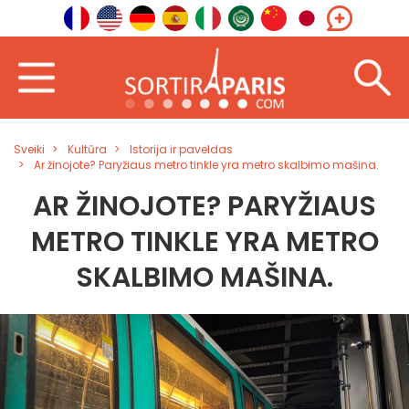
Sveiki
Kultūra
Istorija ir paveldas
Ar žinojote? Paryžiaus metro tinkle yra metro skalbimo mašina.
AR ŽINOJOTE? PARYŽIAUS
METRO TINKLE YRA METRO
SKALBIMO MAŠINA.