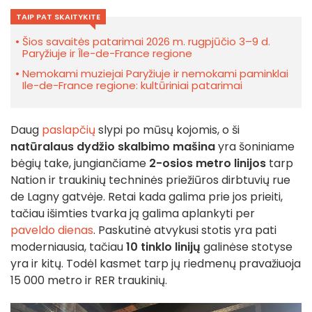
TAIP PAT SKAITYKITE
Šios savaitės patarimai 2026 m. rugpjūčio 3–9 d.
Paryžiuje ir Île-de-France regione
Nemokami muziejai Paryžiuje ir nemokami paminklai
Ile-de-France regione: kultūriniai patarimai
Daug
paslapčių
slypi po mūsų kojomis, o ši
natūralaus dydžio skalbimo mašina
yra šoniniame
bėgių take, jungiančiame
2-osios metro linijos
tarp
Nation ir traukinių techninės priežiūros dirbtuvių rue
de Lagny gatvėje. Retai kada galima prie jos prieiti,
tačiau išimties tvarka ją galima aplankyti per
paveldo dienas
. Paskutinė atvykusi stotis yra pati
moderniausia, tačiau
10 tinklo linijų
galinėse stotyse
yra ir kitų. Todėl kasmet tarp jų riedmenų pravažiuoja
15 000 metro ir RER traukinių.