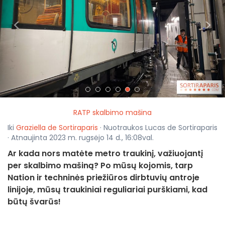
<
>
RATP skalbimo mašina
Iki
Graziella de Sortiraparis
· Nuotraukos Lucas de Sortiraparis
· Atnaujinta 2023 m. rugsėjo 14 d., 16:08val.
Ar kada nors matėte metro traukinį, važiuojantį
per skalbimo mašiną? Po mūsų kojomis, tarp
Nation ir techninės priežiūros dirbtuvių antroje
linijoje, mūsų traukiniai reguliariai purškiami, kad
būtų švarūs!