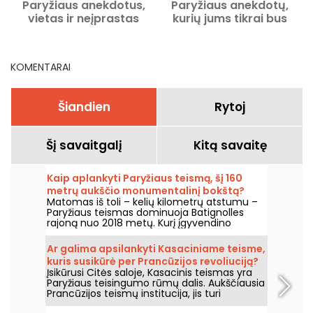
Paryžiaus anekdotus,
Paryžiaus anekdotų,
vietas ir neįprastas
kurių jums tikrai bus
istorijas
sunku patikėti!
KOMENTARAI
Šiandien
Rytoj
Šį savaitgalį
Kitą savaitę
Kaip aplankyti Paryžiaus teismą, šį 160
metrų aukščio monumentalinį bokštą?
Matomas iš toli – kelių kilometrų atstumu –
Paryžiaus teismas dominuoja Batignolles
rajoną nuo 2018 metų. Kurį įgyvendino
architektas Renzo Piano, šis 160 metrų
aukščio pastatas iš esmės pakeitė Paryžiaus
Ar galima apsilankyti Kasaciniame teisme,
teisingumo organizavimą. Trumpai apie jo
kuris susikūrė per Prancūzijos revoliuciją?
istoriją, architektūrą ir galimybes jį aplankyti.
Įsikūrusi Citės saloje, Kasacinis teismas yra
Paryžiaus teisingumo rūmų dalis. Aukščiausia
Prancūzijos teismų institucija, jis turi
įspūdingas sales, Napoleono III biblioteka... ir