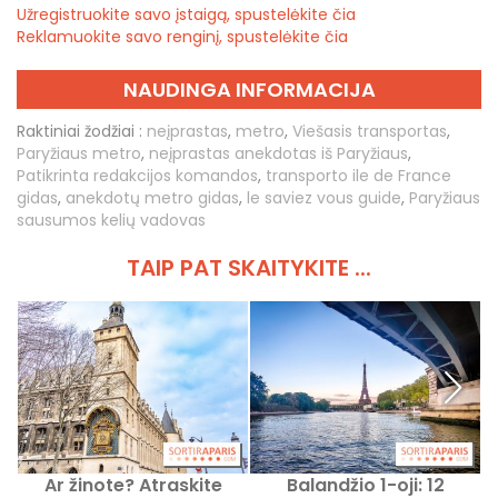
Užregistruokite savo įstaigą, spustelėkite čia
Reklamuokite savo renginį, spustelėkite čia
NAUDINGA INFORMACIJA
Raktiniai žodžiai :
neįprastas
,
metro
,
Viešasis transportas
,
Paryžiaus metro
,
neįprastas anekdotas iš Paryžiaus
,
Patikrinta redakcijos komandos
,
transporto ile de France
gidas
,
anekdotų metro gidas
,
le saviez vous guide
,
Paryžiaus
sausumos kelių vadovas
TAIP PAT SKAITYKITE ...
Ar žinote? Atraskite
Balandžio 1-oji: 12