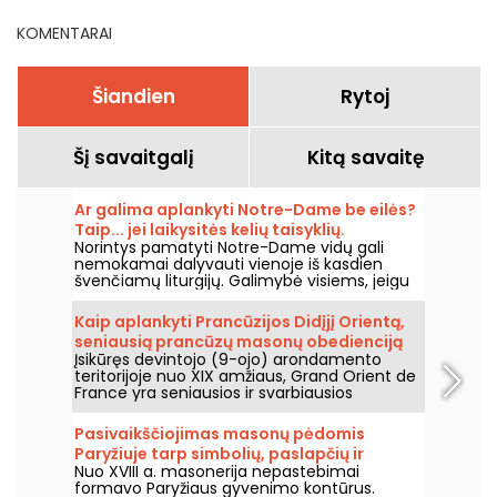
KOMENTARAI
Šiandien
Rytoj
Šį savaitgalį
Kitą savaitę
Ar galima aplankyti Notre-Dame be eilės?
Taip... jei laikysitės kelių taisyklių.
Norintys pamatyti Notre-Dame vidų gali
nemokamai dalyvauti vienoje iš kasdien
švenčiamų liturgijų. Galimybė visiems, jeigu
atvykstate iš pradžių norėdami dalyvauti
liturgijoje arba laikytis jos eigos. Paaiškiname,
Kaip aplankyti Prancūzijos Didįjį Orientą,
ką svarbu žinoti.
seniausią prancūzų masonų obedienciją
Įsikūręs devintojo (9-ojo) arondamento
Paryžiuje?
teritorijoje nuo XIX amžiaus, Grand Orient de
France yra seniausios ir svarbiausios
prancūzų masonų obediencijos būstinė. Už
šio prabangaus rūmų fasado slepiasi
Pasivaikščiojimas masonų pėdomis
masonų šventyklos, biblioteka, archyvai ir
Paryžiuje tarp simbolių, paslapčių ir
muziejus, turintis „Musée de France“ statusą.
Nuo XVIII a. masonerija nepastebimai
paveldo
Pasisako apie šio mažiau žinomo reikšmės
formavo Paryžiaus gyvenimo kontūrus.
vietos istoriją ir galimybes ją aplankyti.