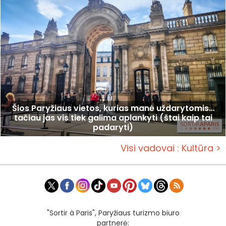
Šios Paryžiaus vietos, kurias manė uždarytomis…
tačiau jas vis tiek galima aplankyti (štai kaip tai
padaryti)
Visi vadovai : Kultūra >
"Sortir à Paris", Paryžiaus turizmo biuro
partnerė: