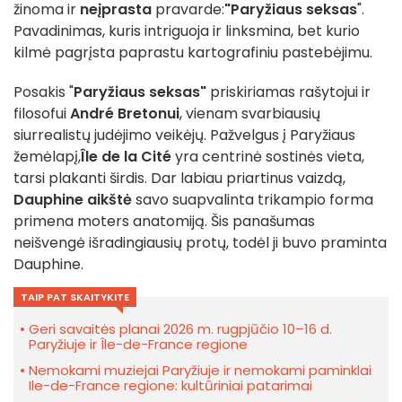
žinoma ir
neįprasta
pravarde:
"Paryžiaus seksas
".
Pavadinimas, kuris intriguoja ir linksmina, bet kurio
kilmė pagrįsta paprastu kartografiniu pastebėjimu.
Posakis "
Paryžiaus seksas"
priskiriamas rašytojui ir
filosofui
André Bretonui
, vienam svarbiausių
siurrealistų judėjimo veikėjų. Pažvelgus į Paryžiaus
žemėlapį,
Île de la Cité
yra centrinė sostinės vieta,
tarsi plakanti širdis. Dar labiau priartinus vaizdą,
Dauphine aikštė
savo suapvalinta trikampio forma
primena moters anatomiją. Šis panašumas
neišvengė išradingiausių protų, todėl ji buvo praminta
Dauphine.
TAIP PAT SKAITYKITE
Geri savaitės planai 2026 m. rugpjūčio 10–16 d.
Paryžiuje ir Île-de-France regione
Nemokami muziejai Paryžiuje ir nemokami paminklai
Ile-de-France regione: kultūriniai patarimai