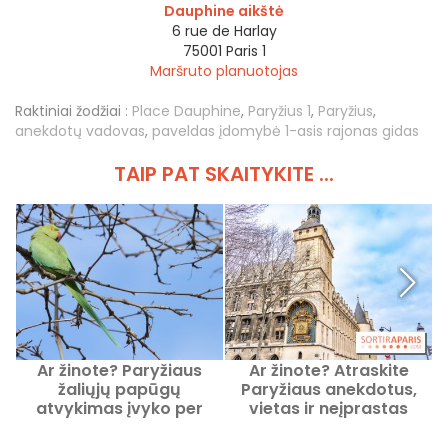
Dauphine aikštė
6 rue de Harlay
75001
Paris 1
Maršruto planuotojas
Raktiniai žodžiai :
Place Dauphine
,
Paryžius 1
,
Paryžius
,
anekdotų vadovas
,
paveldas įdomybė 1-asis rajonas gidas
TAIP PAT SKAITYKITE ...
Ar žinote? Paryžiaus
Ar žinote? Atraskite
žaliųjų papūgų
Paryžiaus anekdotus,
atvykimas įvyko per
vietas ir neįprastas
Orlio ir Roissy oro uostus.
istorijas