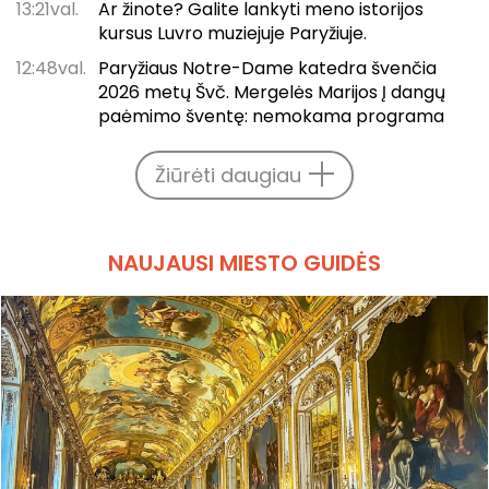
13:21val.
Ar žinote? Galite lankyti meno istorijos
kursus Luvro muziejuje Paryžiuje.
12:48val.
Paryžiaus Notre-Dame katedra švenčia
2026 metų Švč. Mergelės Marijos Į dangų
paėmimo šventę: nemokama programa
Žiūrėti daugiau
NAUJAUSI MIESTO GUIDĖS