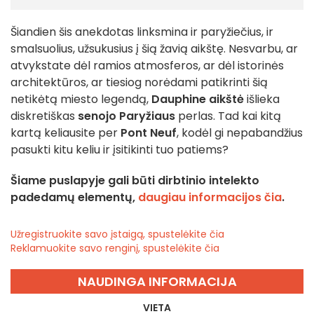
Šiandien šis anekdotas linksmina ir paryžiečius, ir
smalsuolius, užsukusius į šią žavią aikštę. Nesvarbu, ar
atvykstate dėl ramios atmosferos, ar dėl istorinės
architektūros, ar tiesiog norėdami patikrinti šią
netikėtą miesto legendą,
Dauphine aikštė
išlieka
diskretiškas
senojo Paryžiaus
perlas. Tad kai kitą
kartą keliausite per
Pont Neuf
, kodėl gi nepabandžius
pasukti kitu keliu ir įsitikinti tuo patiems?
Šiame puslapyje gali būti dirbtinio intelekto
padedamų elementų,
daugiau informacijos čia
.
Užregistruokite savo įstaigą, spustelėkite čia
Reklamuokite savo renginį, spustelėkite čia
NAUDINGA INFORMACIJA
VIETA