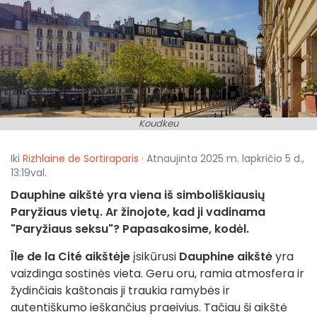
Koudkeu
Iki
Rizhlaine de Sortiraparis
· Atnaujinta 2025 m. lapkričio 5 d.,
13:19val.
Dauphine aikštė yra viena iš simboliškiausių
Paryžiaus vietų. Ar žinojote, kad ji vadinama
"Paryžiaus seksu"? Papasakosime, kodėl.
Île de la Cité
aikštėje
įsikūrusi
Dauphine aikštė
yra
vaizdinga sostinės vieta. Geru oru, ramia atmosfera ir
žydinčiais kaštonais ji traukia ramybės ir
autentiškumo ieškančius praeivius. Tačiau ši aikštė