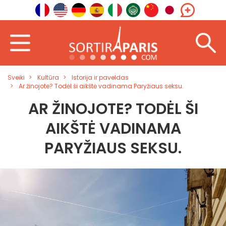
Sveiki
Kultūra
Istorija ir paveldas
Ar žinojote? Todėl ši aikštė vadinama Paryžiaus seksu.
AR ŽINOJOTE? TODĖL ŠI
AIKŠTĖ VADINAMA
PARYŽIAUS SEKSU.