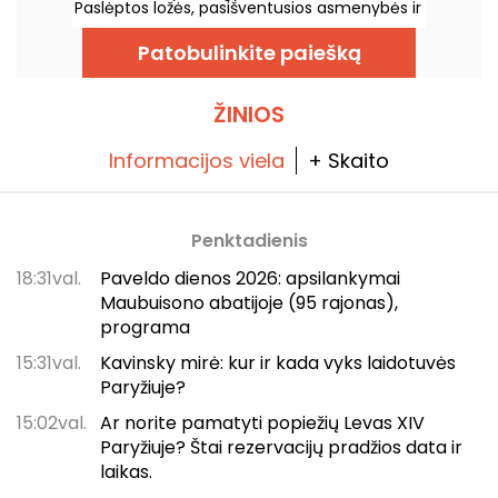
Paslėptos ložės, pasišventusios asmenybės ir
ant fasadų išraižyti simboliai - Paryžius yra
masonų sostinė. Sekite masonų pėdomis,
Patobulinkite paiešką
skaitykite tarp akmenų ir atraskite šį
įšventinamąjį Paryžių.
ŽINIOS
Informacijos viela
+ Skaito
Penktadienis
18:31val.
Paveldo dienos 2026: apsilankymai
Maubuisono abatijoje (95 rajonas),
programa
15:31val.
Kavinsky mirė: kur ir kada vyks laidotuvės
Paryžiuje?
15:02val.
Ar norite pamatyti popiežių Levas XIV
Paryžiuje? Štai rezervacijų pradžios data ir
laikas.