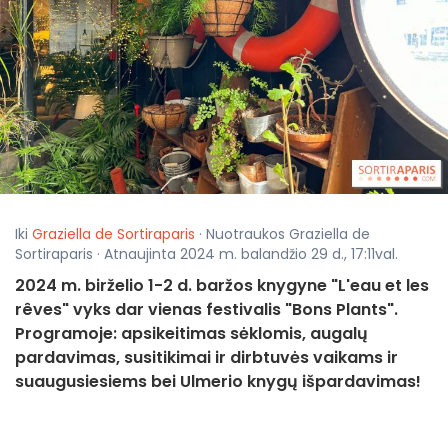
Iki
Graziella de Sortiraparis
· Nuotraukos Graziella de
Sortiraparis · Atnaujinta 2024 m. balandžio 29 d., 17:11val.
2024 m. birželio 1-2 d. baržos knygyne "L'eau et les
rêves" vyks dar vienas festivalis "Bons Plants".
Programoje: apsikeitimas sėklomis, augalų
pardavimas, susitikimai ir dirbtuvės vaikams ir
suaugusiesiems bei Ulmerio knygų išpardavimas!