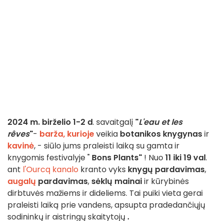
2024 m. birželio 1-2 d
. savaitgalį
"
L'eau et les
rêves
"
-
barža, kurioje
veikia
botanikos knygynas
ir
kavinė
, - siūlo jums praleisti laiką su gamta ir
knygomis festivalyje "
Bons Plants"
! Nuo
11 iki 19 val
.
ant
l'Ourcq kanalo
kranto vyks
knygų pardavimas
,
augalų
pardavimas
,
sėklų mainai
ir kūrybinės
dirbtuvės mažiems ir dideliems. Tai puiki vieta gerai
praleisti laiką prie vandens, apsupta pradedančiųjų
sodininkų ir aistringų skaitytojų
.