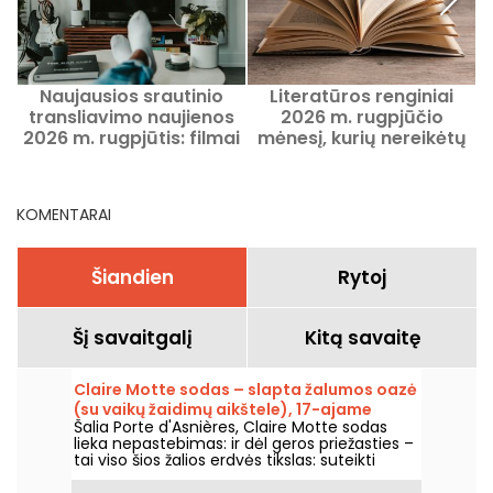
Naujausios srautinio
Literatūros renginiai
transliavimo naujienos
2026 m. rugpjūčio
P
2026 m. rugpjūtis: filmai
mėnesį, kurių nereikėtų
ir serialai, kuriuos verta
praleisti Paryžiuje ir Ile-
žiūrėti Netflix, Disney+,
de-France regione
Prime Video
KOMENTARAI
Šiandien
Rytoj
Šį savaitgalį
Kitą savaitę
Claire Motte sodas – slapta žalumos oazė
(su vaikų žaidimų aikštele), 17-ajame
Šalia Porte d'Asnières, Claire Motte sodas
Paryžiaus rajone.
lieka nepastebimas: ir dėl geros priežasties –
tai viso šios žalios erdvės tikslas: suteikti
vietą, kur atgauti jėgas, ramiai.