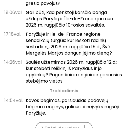
gresia pavojus?
18:06val.
Gali būti, kad penktoji karščio banga
užklups Paryžių ir Île-de-France jau nuo
2026 m. rugpjūčio 10-osios savaitės.
17:18val.
Paryžiuje ir Île-de-France regione
sendaikčių turgūs: kur ieškoti radinių
šeštadienį, 2026 m. rugpjūčio 15 d., Švč.
Mergelės Marijos dangun įėjimo dieną?
14:26val.
Saulės užtemimas 2026 m. rugpjūčio 12 d.:
kur stebėti reiškinį iš Paryžiaus ir jo
apylinkių? Pagrindiniai renginiai ir geriausios
stebėjimo vietos
Trečiadienis
14:54val.
Kavos bėgimas, garsiausias padavėjų
bėgimo renginys, galiausiai neįvyks rugsėjį
Paryžiuje.