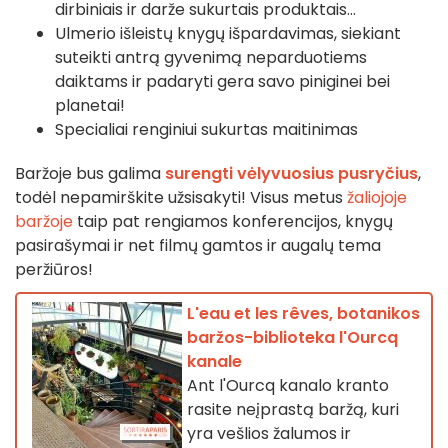
dirbiniais ir darže sukurtais produktais...
Ulmerio išleistų knygų išpardavimas, siekiant
suteikti antrą gyvenimą neparduotiems
daiktams ir padaryti gera savo piniginei bei
planetai!
Specialiai renginiui sukurtas maitinimas
Baržoje bus galima
surengti vėlyvuosius pusryčius
,
todėl nepamirškite užsisakyti! Visus metus
žaliojoje
baržoje
taip pat rengiamos konferencijos, knygų
pasirašymai ir net filmų gamtos ir augalų tema
peržiūros!
L'eau et les rêves, botanikos
baržos-biblioteka l'Ourcq
kanale
Ant l'Ourcq kanalo kranto
rasite neįprastą baržą, kuri
yra vešlios žalumos ir