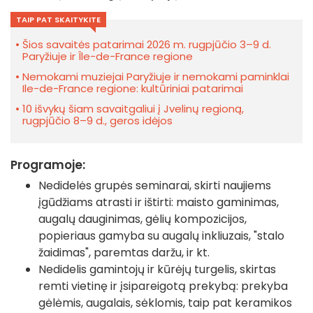
TAIP PAT SKAITYKITE
Šios savaitės patarimai 2026 m. rugpjūčio 3–9 d.
Paryžiuje ir Île-de-France regione
Nemokami muziejai Paryžiuje ir nemokami paminklai
Ile-de-France regione: kultūriniai patarimai
10 išvykų šiam savaitgaliui į Jvelinų regioną,
rugpjūčio 8–9 d., geros idėjos
Programoje:
Nedidelės grupės seminarai, skirti naujiems
įgūdžiams atrasti ir ištirti: maisto gaminimas,
augalų dauginimas, gėlių kompozicijos,
popieriaus gamyba su augalų inkliuzais, "stalo
žaidimas", paremtas daržu, ir kt.
Nedidelis gamintojų ir kūrėjų turgelis, skirtas
remti vietinę ir įsipareigotą prekybą: prekyba
gėlėmis, augalais, sėklomis, taip pat keramikos