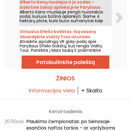
Alberto Kanų muziejus ir jo sodas -
išskirtinė žalioji aplinka prie Paryžiaus
Alberto Kano muziejuje įrengti nuostabūs
vartų
sodai, kuriuos būtina aplankyti. Šiame 4
hektarų plote, kuris buvo sumanytas kaip
vaizdingas sodas, yra nuostabus japoniškas
sodas ir kaimas, angliškas sodas,
Virtualus Eifelio bokštas: šią vasarą
prancūziškas sodas, miškai ir pievos. Tai tikra
išbandykite Viality Tour istorinės
permaina.
Atraskite įspūdingą VR gidą-poilsį apie
ekskursijos gidą.
Paryžiaus Eifelio bokštą, kurį rengia Viality
Tour. Panirkite į Mars lauką ir prisiminkite
geležinės damos statybą bei jos atidarymą
1889 metais. Naujasis, iki šiol ištobulintas
Patobulinkite paiešką
leidimas išėjo 2026 m. kovo 31 d. Šia proga
turime jums nuolaidos kodą! O šiuo karščiu
pasirūpinta – visos jų ekskursijos vyksta
šešėlyje.
ŽINIOS
Informacijos viela
+ Skaito
Ketvirtadienis
20:50val.
Plaukimo čempionatas: po Seinosoje
esančios naftos taršos – ar varžyboms