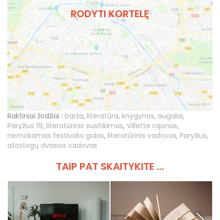
RODYTI KORTELĘ
Raktiniai žodžiai :
barža
,
literatūra
,
knygynas
,
augalai
,
Paryžius 19
,
literatūrinis susitikimas
,
Villette rajonas
,
nemokamas festivalio gidas
,
literatūrinis vadovas
,
Paryžius
,
atostogų dvasios vadovas
TAIP PAT SKAITYKITE ...