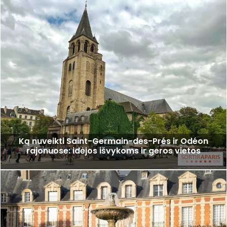
Ką nuveikti Saint-Germain-des-Prés ir Odéon
rajonuose: idėjos išvykoms ir geros vietos