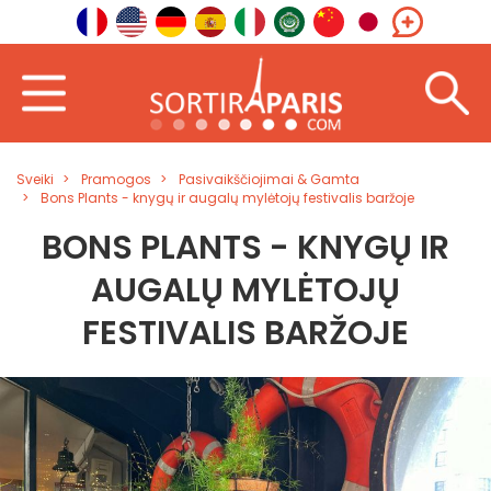
Sveiki
Pramogos
Pasivaikščiojimai & Gamta
Bons Plants - knygų ir augalų mylėtojų festivalis baržoje
BONS PLANTS - KNYGŲ IR
AUGALŲ MYLĖTOJŲ
FESTIVALIS BARŽOJE