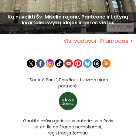
Ką nuveikti Šv. Mišelio rajone, Panteone ir Lotynų
kvartale: išvykų idėjos ir geros vietos
Visi vadovai : Pramogos >
"Sortir à Paris", Paryžiaus turizmo biuro
partnerė:
Gaukite mūsų geriausius patarimus à Paris
et en Île de France nemokamai,
registracija žemiau: