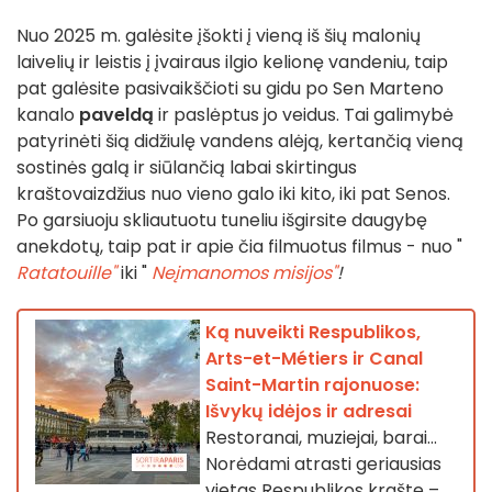
Nuo 2025 m. galėsite įšokti į vieną iš šių malonių
laivelių ir leistis į įvairaus ilgio kelionę vandeniu, taip
pat galėsite pasivaikščioti su gidu po Sen Marteno
kanalo
paveldą
ir paslėptus jo veidus. Tai galimybė
patyrinėti šią didžiulę vandens alėją, kertančią vieną
sostinės galą ir siūlančią labai skirtingus
kraštovaizdžius nuo vieno galo iki kito, iki pat Senos.
Po garsiuoju skliautuotu tuneliu išgirsite daugybę
anekdotų, taip pat ir apie čia filmuotus filmus - nuo "
Ratatouille"
iki "
Neįmanomos misijos"
!
Ką nuveikti Respublikos,
Arts-et-Métiers ir Canal
Saint-Martin rajonuose:
Išvykų idėjos ir adresai
Restoranai, muziejai, barai...
Norėdami atrasti geriausias
vietas Respublikos krašte –