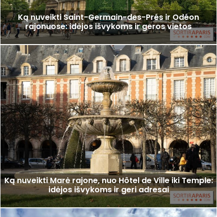
Ką nuveikti Saint-Germain-des-Prés ir Odéon
rajonuose: idėjos išvykoms ir geros vietos
Ką nuveikti Marė rajone, nuo Hôtel de Ville iki Temple:
idėjos išvykoms ir geri adresai