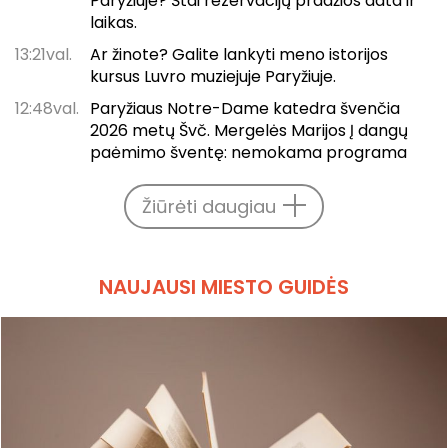
Paryžiuje? Štai rezervacijų pradžios data ir
laikas.
13:21val.
Ar žinote? Galite lankyti meno istorijos
kursus Luvro muziejuje Paryžiuje.
12:48val.
Paryžiaus Notre-Dame katedra švenčia
2026 metų Švč. Mergelės Marijos Į dangų
paėmimo šventę: nemokama programa
Žiūrėti daugiau
NAUJAUSI MIESTO GUIDĖS