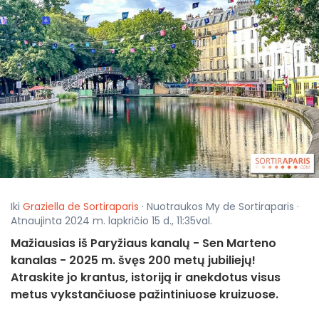
Iki
Graziella de Sortiraparis
· Nuotraukos My de Sortiraparis ·
Atnaujinta 2024 m. lapkričio 15 d., 11:35val.
Mažiausias iš Paryžiaus kanalų - Sen Marteno
kanalas - 2025 m. švęs 200 metų jubiliejų!
Atraskite jo krantus, istoriją ir anekdotus visus
metus vykstančiuose pažintiniuose kruizuose.