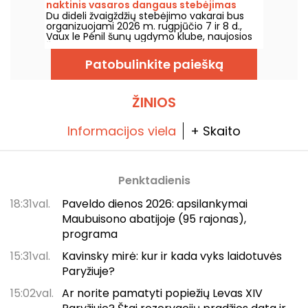
naktinis vasaros dangaus stebėjimas
permaina.
Du dideli žvaigždžių stebėjimo vakarai bus
organizuojami 2026 m. rugpjūčio 7 ir 8 d.,
Vaux le Pénil šunų ugdymo klube, naujosios
Žvaigždžių naktų edicijos proga.
Patobulinkite paiešką
ŽINIOS
Informacijos viela
+ Skaito
Penktadienis
18:31val.
Paveldo dienos 2026: apsilankymai
Maubuisono abatijoje (95 rajonas),
programa
15:31val.
Kavinsky mirė: kur ir kada vyks laidotuvės
Paryžiuje?
15:02val.
Ar norite pamatyti popiežių Levas XIV