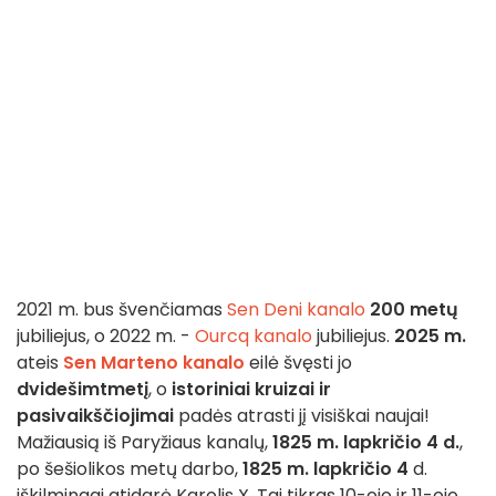
2021 m. bus švenčiamas
Sen Deni kanalo
200 metų
jubiliejus, o 2022 m. -
Ourcq kanalo
jubiliejus.
2025 m.
ateis
Sen Marteno kanalo
eilė švęsti jo
dvidešimtmetį
, o
istoriniai kruizai ir
pasivaikščiojimai
padės atrasti jį visiškai naujai!
Mažiausią iš Paryžiaus kanalų,
1825 m. lapkričio 4 d.
,
po šešiolikos metų darbo,
1825 m. lapkričio 4
d.
iškilmingai atidarė Karolis X. Tai tikras 10-ojo ir 11-ojo