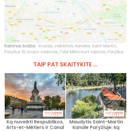
Raktiniai žodžiai :
kruizas
,
vaikščioti
,
kanalas Saint Martin
,
Paryžius 10
,
kruizo vadovas
,
Folie Méricourt rajonas
,
Paryžius
TAIP PAT SKAITYKITE ...
Ką nuveikti Respublikos,
Maudytis Saint-Martin
Arts-et-Métiers ir Canal
kanale Paryžiuje: ką