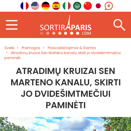
Sveiki
Pramogos
Pasivaikščiojimai & Gamta
Atradimų kruizai Sen Marteno kanalu, skirti jo dvidešimtmečiui
paminėti
ATRADIMŲ KRUIZAI SEN
MARTENO KANALU, SKIRTI
JO DVIDEŠIMTMEČIUI
PAMINĖTI