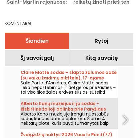
Saint-Martin rajonuose:
reikėtų žinoti prieš ten
Išvykų idėjos ir adresai
nuvykstant
KOMENTARAI
Šiandien
Rytoj
Šį savaitgalį
Kitą savaitę
Claire Motte sodas – slapta žalumos oazė
(su vaikų žaidimų aikštele), 17-ajame
Šalia Porte d'Asnières, Claire Motte sodas
Paryžiaus rajone.
lieka nepastebimas: ir dėl geros priežasties –
tai viso šios žalios erdvės tikslas: suteikti
vietą, kur atgauti jėgas, ramiai.
Alberto Kanų muziejus ir jo sodas -
išskirtinė žalioji aplinka prie Paryžiaus
Alberto Kano muziejuje įrengti nuostabūs
vartų
sodai, kuriuos būtina aplankyti. Šiame 4
hektarų plote, kuris buvo sumanytas kaip
vaizdingas sodas, yra nuostabus japoniškas
sodas ir kaimas, angliškas sodas,
Žvaigždžių naktys 2026 Vaux le Pénil (77):
prancūziškas sodas, miškai ir pievos. Tai tikra