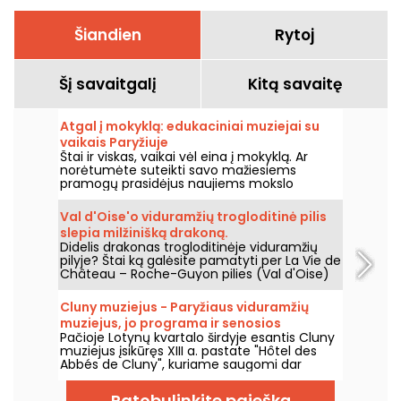
Šiandien
Rytoj
Šį savaitgalį
Kitą savaitę
Atgal į mokyklą: edukaciniai muziejai su
vaikais Paryžiuje
Štai ir viskas, vaikai vėl eina į mokyklą. Ar
norėtumėte suteikti savo mažiesiems
pramogų prasidėjus naujiems mokslo
metams? Jei taip, siūlome jums edukacinių
muziejų Paryžiuje pasirinkimą, kad net ir su
Val d'Oise'o viduramžių trogloditinė pilis
vaikais galėtumėte smagiai išmokti daugybę
slepia milžinišką drakoną.
dalykų!
Didelis drakonas trogloditinėje viduramžių
pilyje? Štai ką galėsite pamatyti per La Vie de
Château – Roche-Guyon pilies (Val d'Oise)
šiuolaikinio meno parodą, kuri vyks nuo 2026
m. birželio 20 d. iki lapkričio 1 d.
Cluny muziejus - Paryžiaus viduramžių
muziejus, jo programa ir senosios
Pačioje Lotynų kvartalo širdyje esantis Cluny
vertybės
muziejus įsikūręs XIII a. pastate "Hôtel des
Abbés de Cluny", kuriame saugomi dar
senesni meno kūriniai! Apsilankykite šiame
Paryžiaus viduramžiams skirtame muziejuje.
Patobulinkite paiešką