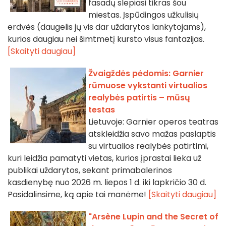
fasadų slepiasi tikras šou
miestas. Įspūdingos užkulisių
erdvės (daugelis jų vis dar uždarytos lankytojams),
kurios daugiau nei šimtmetį kursto visus fantazijas.
[Skaityti daugiau]
Žvaigždės pėdomis: Garnier
rūmuose vykstanti virtualios
realybės patirtis – mūsų
testas
Lietuvoje: Garnier operos teatras
atskleidžia savo mažas paslaptis
su virtualios realybės patirtimi,
kuri leidžia pamatyti vietas, kurios įprastai lieka už
publikai uždarytos, sekant primabalerinos
kasdienybę nuo 2026 m. liepos 1 d. iki lapkričio 30 d.
Pasidalinsime, ką apie tai manėme!
[Skaityti daugiau]
"Arsène Lupin and the Secret of