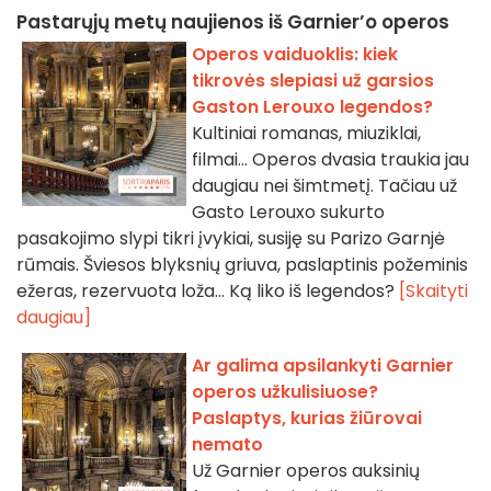
Pastarųjų metų naujienos iš Garnier’o operos
Operos vaiduoklis: kiek
tikrovės slepiasi už garsios
Gaston Lerouxo legendos?
Kultiniai romanas, miuziklai,
filmai... Operos dvasia traukia jau
daugiau nei šimtmetį. Tačiau už
Gasto Lerouxo sukurto
pasakojimo slypi tikri įvykiai, susiję su Parizo Garnjė
rūmais. Šviesos blyksnių griuva, paslaptinis požeminis
ežeras, rezervuota loža... Ką liko iš legendos?
[Skaityti
daugiau]
Ar galima apsilankyti Garnier
operos užkulisiuose?
Paslaptys, kurias žiūrovai
nemato
Už Garnier operos auksinių