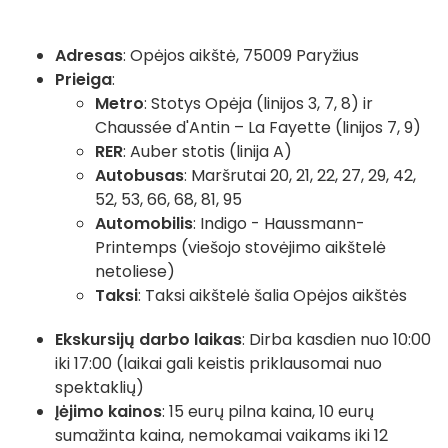
Adresas
: Opėjos aikštė, 75009 Paryžius
Prieiga
:
Metro
: Stotys Opėja (linijos 3, 7, 8) ir
Chaussée d'Antin – La Fayette (linijos 7, 9)
RER
: Auber stotis (linija A)
Autobusas
: Maršrutai 20, 21, 22, 27, 29, 42,
52, 53, 66, 68, 81, 95
Automobilis
: Indigo - Haussmann-
Printemps (viešojo stovėjimo aikštelė
netoliese)
Taksi
: Taksi aikštelė šalia Opėjos aikštės
Ekskursijų darbo laikas
: Dirba kasdien nuo 10:00
iki 17:00 (laikai gali keistis priklausomai nuo
spektaklių)
Įėjimo kainos
: 15 eurų pilna kaina, 10 eurų
sumažinta kaina, nemokamai vaikams iki 12