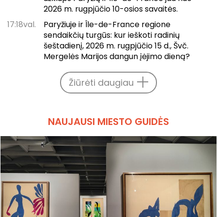
2026 m. rugpjūčio 10-osios savaitės.
17:18val.
Paryžiuje ir Île-de-France regione
sendaikčių turgūs: kur ieškoti radinių
šeštadienį, 2026 m. rugpjūčio 15 d., Švč.
Mergelės Marijos dangun įėjimo dieną?
Žiūrėti daugiau
NAUJAUSI MIESTO GUIDĖS