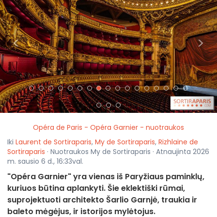
<
>
Opéra de Paris - Opéra Garnier - nuotraukos
Iki
Laurent de Sortiraparis
,
My de Sortiraparis
,
Rizhlaine de
Sortiraparis
· Nuotraukos My de Sortiraparis · Atnaujinta 2026
m. sausio 6 d., 16:33val.
"Opéra Garnier" yra vienas iš Paryžiaus paminklų,
kuriuos būtina aplankyti. Šie eklektiški rūmai,
suprojektuoti architekto Šarlio Garnjė, traukia ir
baleto mėgėjus, ir istorijos mylėtojus.