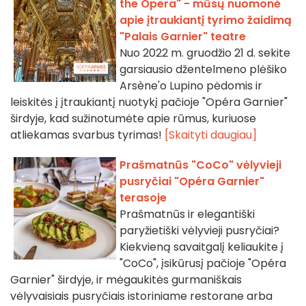
the Opera" - mūsų nuomonė
apie įtraukiantį tyrimo žaidimą
"Palais Garnier" teatre
Nuo 2022 m. gruodžio 21 d. sekite
garsiausio džentelmeno plėšiko
Arsène'o Lupino pėdomis ir
leiskitės į įtraukiantį nuotykį pačioje "Opéra Garnier"
širdyje, kad sužinotumėte apie rūmus, kuriuose
atliekamas svarbus tyrimas!
[Skaityti daugiau]
Prašmatnūs "CoCo" vėlyvieji
pusryčiai "Opéra Garnier"
terasoje
Prašmatnūs ir elegantiški
paryžietiški vėlyvieji pusryčiai?
Kiekvieną savaitgalį keliaukite į
"CoCo", įsikūrusį pačioje "Opéra
Garnier" širdyje, ir mėgaukitės gurmaniškais
vėlyvaisiais pusryčiais istoriniame restorane arba