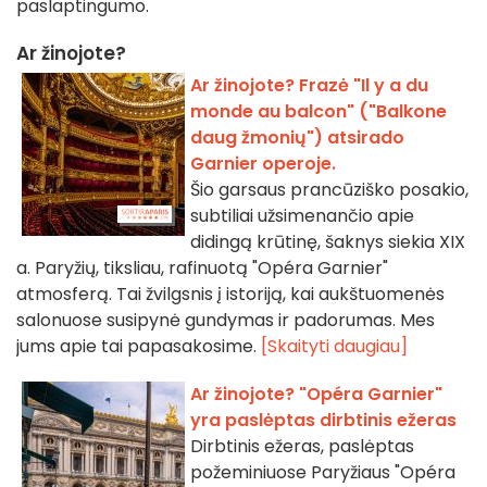
paslaptingumo.
Ar žinojote?
Ar žinojote? Frazė "Il y a du
monde au balcon" ("Balkone
daug žmonių") atsirado
Garnier operoje.
Šio garsaus prancūziško posakio,
subtiliai užsimenančio apie
didingą krūtinę, šaknys siekia XIX
a. Paryžių, tiksliau, rafinuotą "Opéra Garnier"
atmosferą. Tai žvilgsnis į istoriją, kai aukštuomenės
salonuose susipynė gundymas ir padorumas. Mes
jums apie tai papasakosime.
[Skaityti daugiau]
Ar žinojote? "Opéra Garnier"
yra paslėptas dirbtinis ežeras
Dirbtinis ežeras, paslėptas
požeminiuose Paryžiaus "Opéra