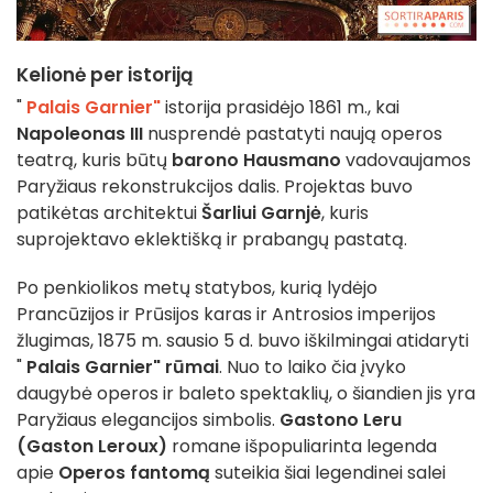
Kelionė per istoriją
"
Palais Garnier"
istorija prasidėjo 1861 m., kai
Napoleonas III
nusprendė pastatyti naują operos
teatrą, kuris būtų
barono Hausmano
vadovaujamos
Paryžiaus rekonstrukcijos dalis. Projektas buvo
patikėtas architektui
Šarliui Garnjė
, kuris
suprojektavo eklektišką ir prabangų pastatą.
Po penkiolikos metų statybos, kurią lydėjo
Prancūzijos ir Prūsijos karas ir Antrosios imperijos
žlugimas, 1875 m. sausio 5 d. buvo iškilmingai atidaryti
"
Palais Garnier" rūmai
. Nuo to laiko čia įvyko
daugybė operos ir baleto spektaklių, o šiandien jis yra
Paryžiaus elegancijos simbolis.
Gastono Leru
(Gaston Leroux)
romane išpopuliarinta legenda
apie
Operos fantomą
suteikia šiai legendinei salei