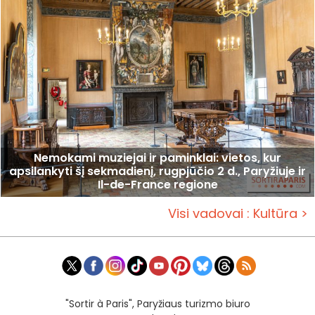
Nemokami muziejai ir paminklai: vietos, kur
apsilankyti šį sekmadienį, rugpjūčio 2 d., Paryžiuje ir
Il-de-France regione
Visi vadovai : Kultūra >
"Sortir à Paris", Paryžiaus turizmo biuro