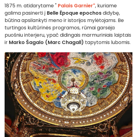
1875 m. atidarytame "
Palais Garnier"
, kuriame
galima pasinerti į
Belle Époque epochos
didybę,
būtina apsilankyti meno ir istorijos mylėtojams. Be
turtingos kultūrinės programos, rūmai garsėja
puošniu interjeru, ypač didingais marmuriniais laiptais
ir
Marko Šagalo (Marc Chagall)
tapytomis lubomis.