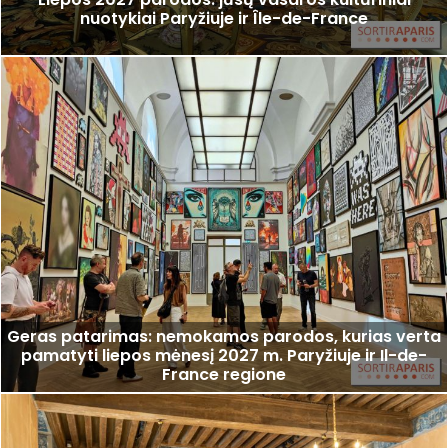
nuotykiai Paryžiuje ir Île-de-France
Geras patarimas: nemokamos parodos, kurias verta
pamatyti liepos mėnesį 2027 m. Paryžiuje ir Il-de-
France regione