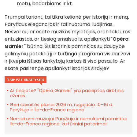
metų, bedarbiams ir kt.
Trumpai tariant, tai tikra kelionė per istoriją ir meną,
Paryžiaus elegancijos ir rafinuotumo liudijimas.
Nesvarbu, ar esate muzikos mylėtojas, architektūros
entuziastas, ar tiesiog smalsuolis, apsilankyti "
Opéra
Garnier"
būtina. Šis istorinis paminklas su daugybe
galimybių patekti į jį ir turtinga programa vis dar žavi
ir įkvepia ištisas lankytojų kartas iš viso pasaulio. Ar
esate pasirengę apsilankyti istorijos širdyje?
TAIP PAT SKAITYKITE
Ar žinojote? "Opéra Garnier" yra paslėptas dirbtinis
ežeras
Geri savaitės planai 2026 m. rugpjūčio 10–16 d.
Paryžiuje ir Île-de-France regione
Nemokami muziejai Paryžiuje ir nemokami paminklai
Ile-de-France regione: kultūriniai patarimai