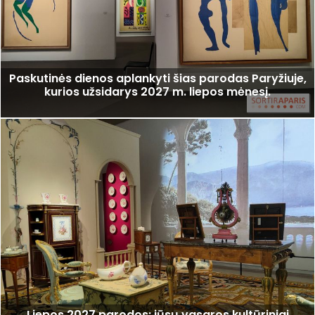
Paskutinės dienos aplankyti šias parodas Paryžiuje,
kurios užsidarys 2027 m. liepos mėnesį.
Liepos 2027 parodos: jūsų vasaros kultūriniai