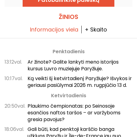
ŽINIOS
Informacijos viela
+ Skaito
Penktadienis
13:12val.
Ar žinote? Galite lankyti meno istorijos
kursus Luvro muziejuje Paryžiuje.
10:17val.
Ką veikti šį ketvirtadienį Paryžiuje? Išvykos ir
geriausi pasiūlymai 2026 m. rugpjūčio 13 d.
Ketvirtadienis
20:50val.
Plaukimo čempionatas: po Seinosoje
esančios naftos taršos – ar varžyboms
gresia pavojus?
18:06val.
Gali būti, kad penktoji karščio banga
užklups Paryžių ir Île-de-France jau nuo