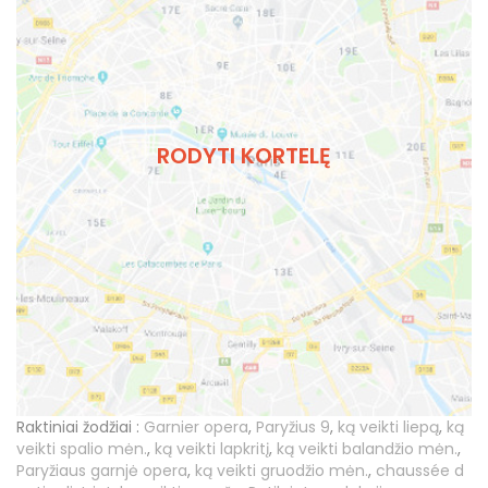
RODYTI KORTELĘ
Raktiniai žodžiai :
Garnier opera
,
Paryžius 9
,
ką veikti liepą
,
ką
veikti spalio mėn.
,
ką veikti lapkritį
,
ką veikti balandžio mėn.
,
Paryžiaus garnjė opera
,
ką veikti gruodžio mėn.
,
chaussée d