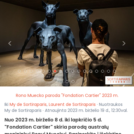
<
>
Rono Muecko paroda "Fondation Cartier" 2023 m.
Iki
My de Sortiraparis
,
Laurent de Sortiraparis
· Nuotraukos
My de Sortiraparis · Atnaujinta 2023 m. birželio 19 d., 12:30val.
Nuo 2023 m. birželio 8 d. iki lapkričio 5 d.
"Fondation Cartier" skiria parodą australų