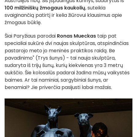
Australijos ribų. Šis įspūdingas kūrinys, sudarytas iš
100 milžiniškų žmogaus kaukolių
, suteikia
svaiginančią patirtį ir kelia žiūrovui klausimus apie
žmogaus būklę.
Šiai Paryžiaus parodai
Ronas Mueckas
taip pat
specialiai sukūrė dvi naujas skulptūras, atspindinčias
pastarojo meto jo meninės praktikos raidą. Be
pavadinimo" (Trys šunys) - tai nauja skulptūra,
sudaryta iš trijų šunų, kurių kiekvienas yra 3 metrų
aukščio. Šie kolosalūs padarai žadina mūsų vaikystės
baimes. Ar tai naminiai, sargybiniai šunys, ar
benamiai? Jie priverčia pasijusti labai mažais.