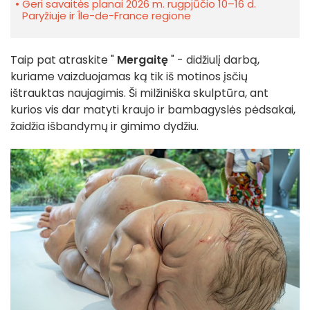
Geri savaitės planai 2026 m. rugpjūčio 10–16 d.
Paryžiuje ir Île-de-France regione
Taip pat atraskite "
Mergaitę
" - didžiulį darbą,
kuriame vaizduojamas ką tik iš motinos įsčių
ištrauktas naujagimis. Ši milžiniška skulptūra, ant
kurios vis dar matyti kraujo ir bambagyslės pėdsakai,
žaidžia išbandymų ir gimimo dydžiu.