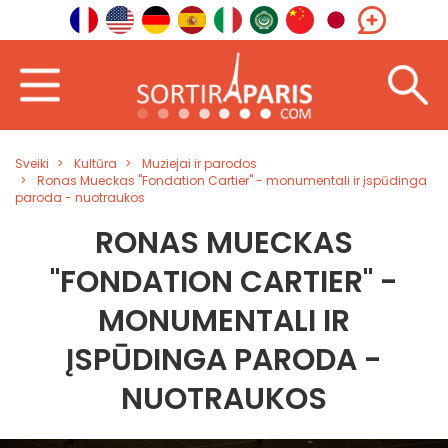
Sveiki
Kultūra
Muziejai ir parodos
Ronas Mueckas "Fondation Cartier" - monumentali ir įspūdinga
paroda - nuotraukos
RONAS MUECKAS
"FONDATION CARTIER" -
MONUMENTALI IR
ĮSPŪDINGA PARODA -
NUOTRAUKOS