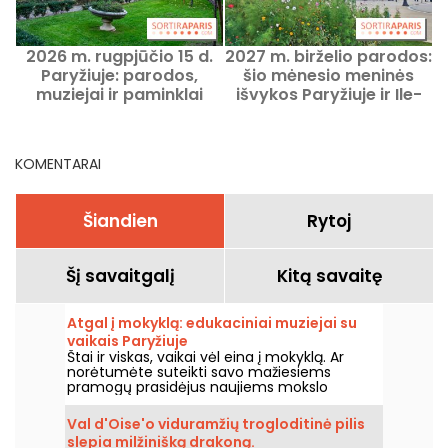
2026 m. rugpjūčio 15 d.
2027 m. birželio parodos:
Paryžiuje: parodos,
šio mėnesio meninės
muziejai ir paminklai
išvykos Paryžiuje ir Ile-
atviri šią šeštadienį
de-France regione
KOMENTARAI
Šiandien
Rytoj
Šį savaitgalį
Kitą savaitę
Atgal į mokyklą: edukaciniai muziejai su
vaikais Paryžiuje
Štai ir viskas, vaikai vėl eina į mokyklą. Ar
norėtumėte suteikti savo mažiesiems
pramogų prasidėjus naujiems mokslo
metams? Jei taip, siūlome jums edukacinių
muziejų Paryžiuje pasirinkimą, kad net ir su
Val d'Oise'o viduramžių trogloditinė pilis
vaikais galėtumėte smagiai išmokti daugybę
slepia milžinišką drakoną.
dalykų!