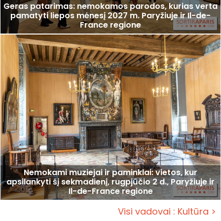
Geras patarimas: nemokamos parodos, kurias verta
pamatyti liepos mėnesį 2027 m. Paryžiuje ir Il-de-
France regione
Nemokami muziejai ir paminklai: vietos, kur
apsilankyti šį sekmadienį, rugpjūčio 2 d., Paryžiuje ir
Il-de-France regione
Visi vadovai : Kultūra >