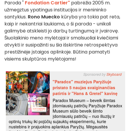
Paroda "
Fondation Cartier"
pabrėžia 2005 m.
užmegztus ypatingus institucijos ir menininko
santykius.
Rono Muecko
kūryba yra tokia pat reta,
kaip ir nekantriai laukiama, o ši paroda - unikali
galimybė atskleisti jo darbų turtingumą ir įvairovę.
Šiuolaikinio meno mylėtojai ir smalsuoliai kviečiami
atvykti ir susipažinti su šia išskirtine retrospektyva
prestižinėje įstaigos aplinkoje. Būtina pamatyti
visiems skulptūros mylėtojams!