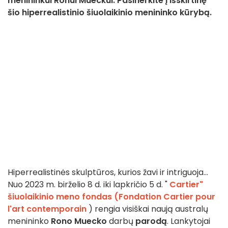
menininkui Ronui Mueckui. Pasinerkite į išskirtinę
šio hiperrealistinio šiuolaikinio menininko kūrybą.
Hiperrealistinės skulptūros, kurios žavi ir intriguoja...
Nuo 2023 m. birželio 8 d. iki lapkričio 5 d. "
Cartier"
šiuolaikinio meno fondas (Fondation Cartier pour
l'art contemporain
) rengia visiškai naują australų
menininko
Rono Muecko
darbų
parodą
. Lankytojai