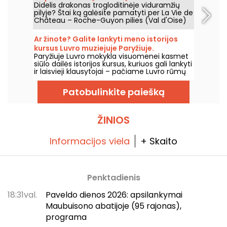
Didelis drakonas trogloditinėje viduramžių
pilyje? Štai ką galėsite pamatyti per La Vie de
Château – Roche-Guyon pilies (Val d'Oise)
šiuolaikinio meno parodą, kuri vyks nuo 2026
m. birželio 20 d. iki lapkričio 1 d.
Ar žinote? Galite lankyti meno istorijos
kursus Luvro muziejuje Paryžiuje.
Paryžiuje Luvro mokykla visuomenei kasmet
siūlo dailės istorijos kursus, kuriuos gali lankyti
ir laisvieji klausytojai – pačiame Luvro rūmų
centre, nuo rugsėjo iki birželio. Muziejus
kartais organizuoja ir nemokamas paskaitas.
Patobulinkite paiešką
Tai puiki proga tapti tikru dailės istorijos
žinovu!
ŽINIOS
Informacijos viela
+ Skaito
Penktadienis
18:31val.
Paveldo dienos 2026: apsilankymai
Maubuisono abatijoje (95 rajonas),
programa