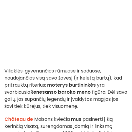
Vilioklės, gyvenančios rūmuose ir soduose,
naudojančios visą savo žavesį (ir keletą burtų), kad
pritrauktų riterius:
moterys burtininkės
yra
svarbiausia
Renesanso baroko meno
figūra. Dėl savo
galių, jas supančių legendų ir įvaldytos magijos jos
žavi tiek kūrėjus, tiek visuomenę.
Château de
Maisons kviečia
mus
pasinerti į šią
kerinčią visatą, surengdamas įdomią ir linksmą