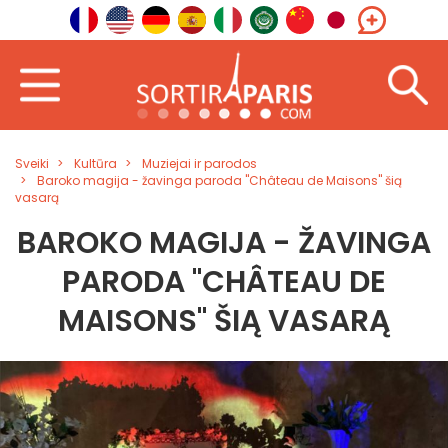
Sveiki
Kultūra
Muziejai ir parodos
Baroko magija - žavinga paroda "Château de Maisons" šią
vasarą
BAROKO MAGIJA - ŽAVINGA
PARODA "CHÂTEAU DE
MAISONS" ŠIĄ VASARĄ