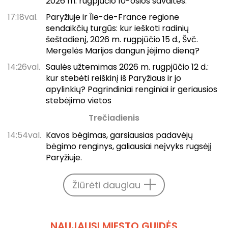
2026 m. rugpjūčio 10-osios savaitės.
17:18val.
Paryžiuje ir Île-de-France regione
sendaikčių turgūs: kur ieškoti radinių
šeštadienį, 2026 m. rugpjūčio 15 d., Švč.
Mergelės Marijos dangun įėjimo dieną?
14:26val.
Saulės užtemimas 2026 m. rugpjūčio 12 d.:
kur stebėti reiškinį iš Paryžiaus ir jo
apylinkių? Pagrindiniai renginiai ir geriausios
stebėjimo vietos
Trečiadienis
14:54val.
Kavos bėgimas, garsiausias padavėjų
bėgimo renginys, galiausiai neįvyks rugsėjį
Paryžiuje.
Žiūrėti daugiau
NAUJAUSI MIESTO GUIDĖS