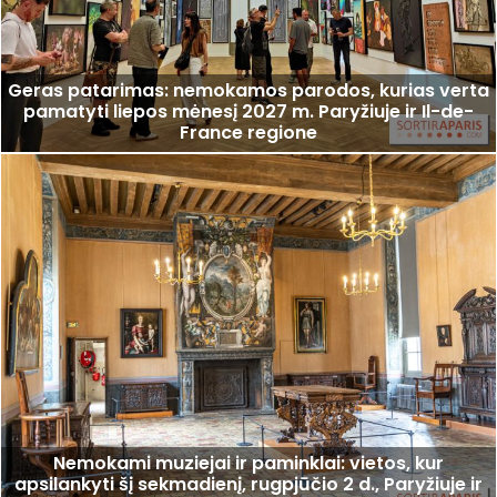
Geras patarimas: nemokamos parodos, kurias verta
pamatyti liepos mėnesį 2027 m. Paryžiuje ir Il-de-
France regione
Nemokami muziejai ir paminklai: vietos, kur
apsilankyti šį sekmadienį, rugpjūčio 2 d., Paryžiuje ir