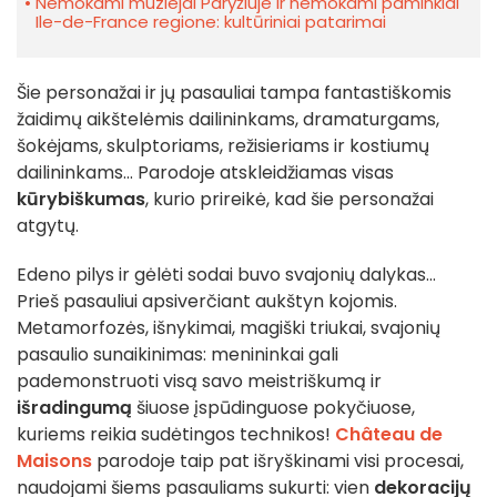
Nemokami muziejai Paryžiuje ir nemokami paminklai
Ile-de-France regione: kultūriniai patarimai
Šie personažai ir jų pasauliai tampa fantastiškomis
žaidimų aikštelėmis dailininkams, dramaturgams,
šokėjams, skulptoriams, režisieriams ir kostiumų
dailininkams... Parodoje atskleidžiamas visas
kūrybiškumas
, kurio prireikė, kad šie personažai
atgytų.
Edeno pilys ir gėlėti sodai buvo svajonių dalykas...
Prieš pasauliui apsiverčiant aukštyn kojomis.
Metamorfozės, išnykimai, magiški triukai, svajonių
pasaulio sunaikinimas: menininkai gali
pademonstruoti visą savo meistriškumą ir
išradingumą
šiuose įspūdinguose pokyčiuose,
kuriems reikia sudėtingos technikos!
Château de
Maisons
parodoje taip pat išryškinami visi procesai,
naudojami šiems pasauliams sukurti: vien
dekoracijų