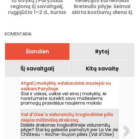
10 išvykų į Paryžiaus
Venecijos karnevalas
2
regioną šį savaitgalį,
Breteuilo pilyje: šeimai
rugpjūčio 1–2 d., kurias
skirta kostiumų diena šį
galima įgyvendinti su
rudenį
Navigo kortele
KOMENTARAI
Šiandien
Rytoj
Šį savaitgalį
Kitą savaitę
Atgal į mokyklą: edukaciniai muziejai su
vaikais Paryžiuje
Štai ir viskas, vaikai vėl eina į mokyklą. Ar
norėtumėte suteikti savo mažiesiems
pramogų prasidėjus naujiems mokslo
metams? Jei taip, siūlome jums edukacinių
muziejų Paryžiuje pasirinkimą, kad net ir su
Val d'Oise'o viduramžių trogloditinė pilis
vaikais galėtumėte smagiai išmokti daugybę
slepia milžinišką drakoną.
dalykų!
Didelis drakonas trogloditinėje viduramžių
pilyje? Štai ką galėsite pamatyti per La Vie de
Château – Roche-Guyon pilies (Val d'Oise)
šiuolaikinio meno parodą, kuri vyks nuo 2026