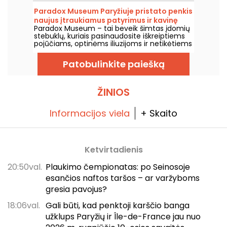
m. birželio 20 d. iki lapkričio 1 d.
Paradox Museum Paryžiuje pristato penkis
naujus įtraukiamus patyrimus ir kavinę
Paradox Museum – tai beveik šimtas įdomių
Hans & Gretel
stebuklų, kuriais pasinaudosite iškreiptiems
pojūčiams, optinėms iliuzijoms ir netikėtiems
pojūčių svaiguliams, laukia Tikrosios
Paryžiaus lankytojų apgaulės. Pamėgsite būti
Patobulinkite paiešką
apgaudinėjami ir kurti surrealistinius kadrus.
Dabar į parodą įtrauktos penkios naujos
įtrauktančios išgyvenimo patirtys – pats
laikas išbandyti savo pojūčius! Be to, priešais
ŽINIOS
jus atsivers naujas, neįtikėtinai skanus
kavinės „Hans & Gretel“ pasaulis – jis jus
sužavės.
Informacijos viela
+ Skaito
Ketvirtadienis
20:50val.
Plaukimo čempionatas: po Seinosoje
esančios naftos taršos – ar varžyboms
gresia pavojus?
18:06val.
Gali būti, kad penktoji karščio banga
užklups Paryžių ir Île-de-France jau nuo