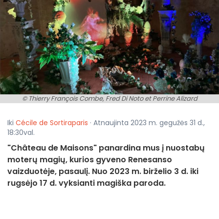
© Thierry François Combe, Fred Di Noto et Perrine Alizard
Iki
Cécile de Sortiraparis
· Atnaujinta 2023 m. gegužės 31 d.,
18:30val.
"Château de Maisons" panardina mus į nuostabų
moterų magių, kurios gyveno Renesanso
vaizduotėje, pasaulį. Nuo 2023 m. birželio 3 d. iki
rugsėjo 17 d. vyksianti magiška paroda.