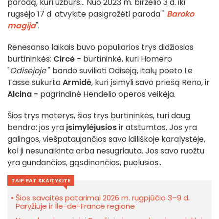
parodą, kuri užburs... Nuo 2023 m. birželio 3 d. iki
rugsėjo 17 d. atvykite pasigrožėti paroda "
Baroko
magija
".
Renesanso laikais buvo populiarios trys didžiosios
burtininkės:
Circė -
burtininkė, kuri Homero
"
Odisėjoje
" bando suvilioti Odisėją, italų poeto Le
Tasse sukurta
Armidė
, kuri įsimyli savo priešą Reno, ir
Alcina -
pagrindinė Hendelio operos veikėja.
Šios trys moterys, šios trys burtininkės, turi daug
bendro: jos yra
įsimylėjusios
ir atstumtos. Jos yra
galingos, viešpataujančios savo idiliškoje karalystėje,
kol ji nesunaikinta arba nesugriauta. Jos savo ruožtu
yra gundančios, gąsdinančios, puolusios...
TAIP PAT SKAITYKITE
Šios savaitės patarimai 2026 m. rugpjūčio 3–9 d.
Paryžiuje ir Île-de-France regione