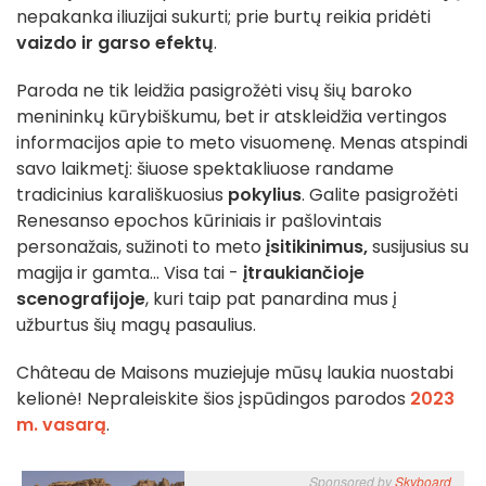
nepakanka iliuzijai sukurti; prie burtų reikia pridėti
vaizdo ir garso efektų
.
Paroda ne tik leidžia pasigrožėti visų šių baroko
menininkų kūrybiškumu, bet ir atskleidžia vertingos
informacijos apie to meto visuomenę. Menas atspindi
savo laikmetį: šiuose spektakliuose randame
tradicinius karališkuosius
pokylius
. Galite pasigrožėti
Renesanso epochos kūriniais ir pašlovintais
personažais, sužinoti to meto
įsitikinimus,
susijusius su
magija ir gamta... Visa tai -
įtraukiančioje
scenografijoje
, kuri taip pat panardina mus į
užburtus šių magų pasaulius.
Château de Maisons muziejuje mūsų laukia nuostabi
kelionė! Nepraleiskite šios įspūdingos parodos
2023
m. vasarą
.