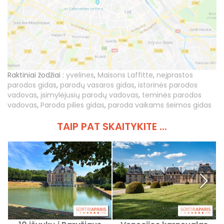
Raktiniai žodžiai :
yvelines
,
Maisons Laffitte
,
neįprastos
parodos gidas
,
parodų vasaros gidas
,
istorinės parodos
vadovas
,
įsimylėjusių parodų vadovas
,
teminės parodos
vadovas
,
Paroda pilies gidas
,
paroda vaikams šeimos gidas
TAIP PAT SKAITYKITE ...