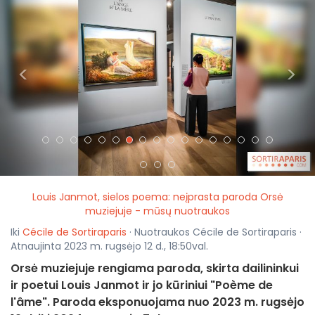
<
>
Louis Janmot, sielos poema: neįprasta paroda Orsė
muziejuje - mūsų nuotraukos
Iki
Cécile de Sortiraparis
· Nuotraukos Cécile de Sortiraparis ·
Atnaujinta 2023 m. rugsėjo 12 d., 18:50val.
Orsė muziejuje rengiama paroda, skirta dailininkui
ir poetui Louis Janmot ir jo kūriniui "Poème de
l'âme". Paroda eksponuojama nuo 2023 m. rugsėjo