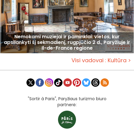
Nemokami muziejai ir paminklai: vietos, kur
apsilankyti šį sekmadienį, rugpjūčio 2 d., Paryžiuje ir
Il-de-France regione
Visi vadovai : Kultūra >
"Sortir à Paris", Paryžiaus turizmo biuro
partnerė: