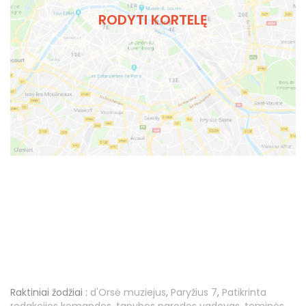
RODYTI KORTELĘ
Raktiniai žodžiai :
d'Orsė muziejus
,
Paryžius 7
,
Patikrinta
redakcijos komandos
,
tapybos parodos vadovas
,
teminės