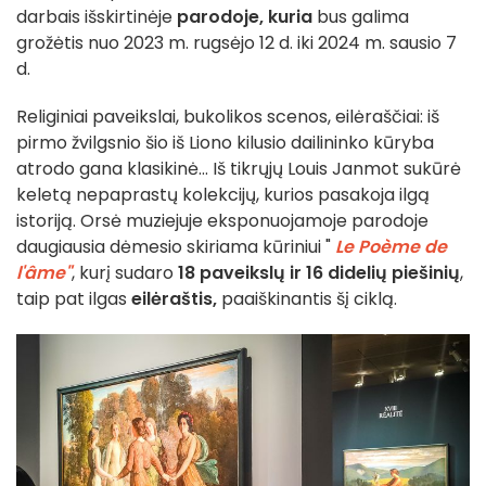
darbais išskirtinėje
parodoje, kuria
bus galima
grožėtis nuo 2023 m. rugsėjo 12 d. iki 2024 m. sausio 7
d.
Religiniai paveikslai, bukolikos scenos, eilėraščiai: iš
pirmo žvilgsnio šio iš Liono kilusio dailininko kūryba
atrodo gana klasikinė... Iš tikrųjų Louis Janmot sukūrė
keletą nepaprastų kolekcijų, kurios pasakoja ilgą
istoriją. Orsė muziejuje eksponuojamoje parodoje
daugiausia dėmesio skiriama kūriniui "
Le Poème de
l'âme"
, kurį sudaro
18 paveikslų ir 16 didelių piešinių
,
taip pat ilgas
eilėraštis,
paaiškinantis šį ciklą.