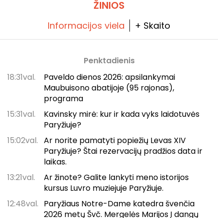
ŽINIOS
Informacijos viela
+ Skaito
Penktadienis
18:31val.
Paveldo dienos 2026: apsilankymai
Maubuisono abatijoje (95 rajonas),
programa
15:31val.
Kavinsky mirė: kur ir kada vyks laidotuvės
Paryžiuje?
15:02val.
Ar norite pamatyti popiežių Levas XIV
Paryžiuje? Štai rezervacijų pradžios data ir
laikas.
13:21val.
Ar žinote? Galite lankyti meno istorijos
kursus Luvro muziejuje Paryžiuje.
12:48val.
Paryžiaus Notre-Dame katedra švenčia
2026 metų Švč. Mergelės Marijos Į dangų