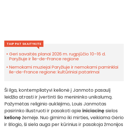
TAIP PAT SKAITYKITE
Geri savaitės planai 2026 m. rugpjūčio 10–16 d.
Paryžiuje ir Île-de-France regione
Nemokami muziejai Paryžiuje ir nemokami paminklai
Ile-de-France regione: kultūriniai patarimai
Ši ilga, kontempliatyvi kelionė į Janmoto pasaulį
leidžia atrasti ir įvertinti šio menininko unikalumą.
Pažymėtas religinio auklėjimo, Louis Janmotas
pasirinko iliustruoti ir pasakoti apie
iniciacinę
sielos
kelionę
žemėje. Nuo gimimo iki mirties, veikiama Gėrio
ir Blogio, ši siela auga per kūrinius ir pasakoja žmonijos