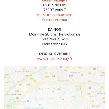
Orsė muziejus
62 rue de Lille
75007
Paris 7
Maršruto planuotojas
Prieinamumas
KAINOS
Moins de 26 ans : Nemokamai
Tarif réduit : €13
Plein tarif : €16
OFICIALI SVETAINĖ
www.musee-orsay.fr