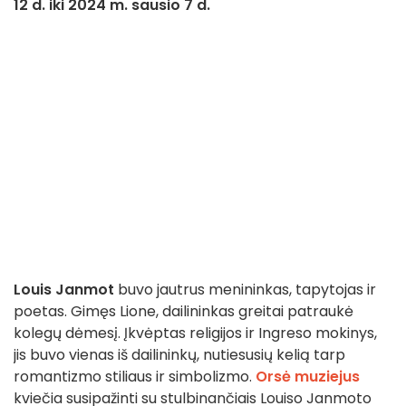
12 d. iki 2024 m. sausio 7 d.
Louis Janmot
buvo jautrus menininkas, tapytojas ir
poetas. Gimęs Lione, dailininkas greitai patraukė
kolegų dėmesį. Įkvėptas religijos ir Ingreso mokinys,
jis buvo vienas iš dailininkų, nutiesusių kelią tarp
romantizmo stiliaus ir simbolizmo.
Orsė muziejus
kviečia susipažinti su stulbinančiais Louiso Janmoto