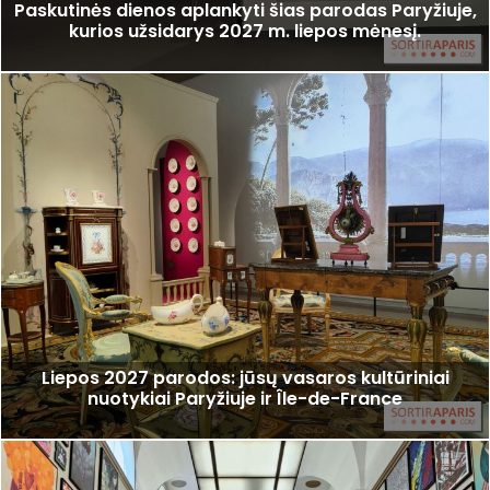
Paskutinės dienos aplankyti šias parodas Paryžiuje,
kurios užsidarys 2027 m. liepos mėnesį.
Liepos 2027 parodos: jūsų vasaros kultūriniai
nuotykiai Paryžiuje ir Île-de-France