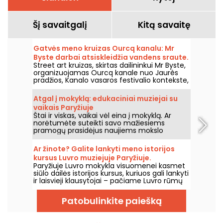
Šį savaitgalį
Kitą savaitę
Gatvės meno kruizas Ourcq kanalu: Mr
Byste darbai atsiskleidžia vandens sraute.
Street art kruizas, skirtas dailininkui Mr Byste,
organizuojamas Ourcq kanale nuo Jaurès
pradžios, Kanalo vasaros festivalio kontekste,
2026 m. rugpjūčio 8 d., šeštadienį. Programa:
laive – paroda, apžvalginė ekskursija po
Atgal į mokyklą: edukaciniai muziejai su
vandeniu matomomis freskomis ir
vaikais Paryžiuje
susipažinimas su menininko šablonų
Štai ir viskas, vaikai vėl eina į mokyklą. Ar
pasauliu.
norėtumėte suteikti savo mažiesiems
pramogų prasidėjus naujiems mokslo
metams? Jei taip, siūlome jums edukacinių
muziejų Paryžiuje pasirinkimą, kad net ir su
Ar žinote? Galite lankyti meno istorijos
vaikais galėtumėte smagiai išmokti daugybę
kursus Luvro muziejuje Paryžiuje.
dalykų!
Paryžiuje Luvro mokykla visuomenei kasmet
siūlo dailės istorijos kursus, kuriuos gali lankyti
ir laisvieji klausytojai – pačiame Luvro rūmų
centre, nuo rugsėjo iki birželio. Muziejus
kartais organizuoja ir nemokamas paskaitas.
Patobulinkite paiešką
Tai puiki proga tapti tikru dailės istorijos
žinovu!