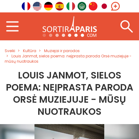
Sveiki
Kultūra
Muziejai ir parodos
Louis Janmot, sielos poema: neįprasta paroda Orsė muziejuje -
mūsų nuotraukos
LOUIS JANMOT, SIELOS
POEMA: NEĮPRASTA PARODA
ORSĖ MUZIEJUJE - MŪSŲ
NUOTRAUKOS