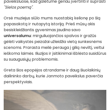
paveiksluose, kad galėtume geriau įvertinti ir suprasti
"Sielos poemą"
.
Orsė muziejus siūlo mums nuostabią kelionę po šią
papasakotą ir nutapytą istoriją. Prieš mūsų akis
besiskleidžiantis gyvenimas jaudina savo
universalumu
: mirguliuojančios spalvos ir gražūs
gėlėti vaikystės peizažai užleidžia vietą sunkesnėms
scenoms. Prarasta meilė perauga į gilią neviltį, veltui
ieškoma laimės. Iliuzijos ir įsitikinimai išblėsta susidūrus
su suaugusiųjų problemomis.
Greta šios epopėjos atrandame ir daug šiuolaikinių
dailininko darbų, kurie Janmoto paveikslus paverčia
perspektyviais.