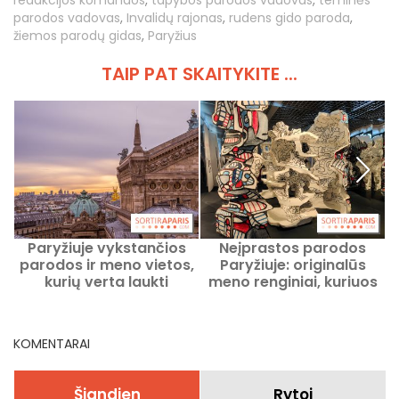
parodos vadovas
,
Invalidų rajonas
,
rudens gido paroda
,
žiemos parodų gidas
,
Paryžius
TAIP PAT SKAITYKITE ...
Paryžiuje vykstančios
Neįprastos parodos
Š
parodos ir meno vietos,
Paryžiuje: originalūs
kurių verta laukti
meno renginiai, kuriuos
v
verta pamatyti šiuo
metu
KOMENTARAI
Šiandien
Rytoj