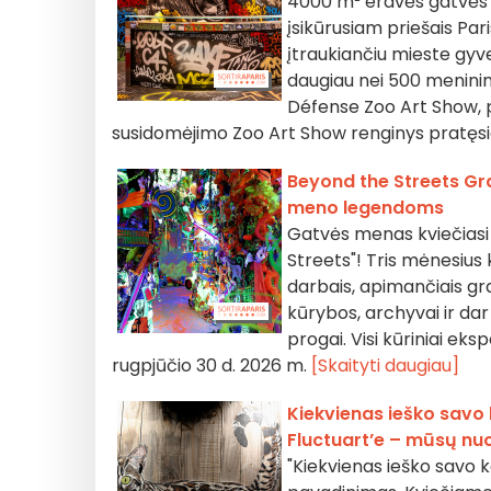
4000 m² erdvės gatvės 
įsikūrusiam priešais Pa
įtraukiančiu mieste gyv
daugiau nei 500 meninin
Défense Zoo Art Show, pl
susidomėjimo Zoo Art Show renginys pratęsi
Beyond the Streets Gran
meno legendoms
Gatvės menas kviečiasi į
Streets"! Tris mėnesius 
darbais, apimančiais gra
kūrybos, archyvai ir dar 
progai. Visi kūriniai ek
rugpjūčio 30 d. 2026 m.
[Skaityti daugiau]
Kiekvienas ieško savo 
Fluctuart’e – mūsų nu
"Kiekvienas ieško savo 