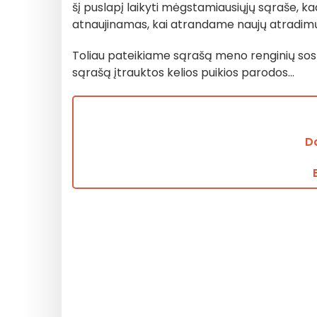
šį puslapį laikyti mėgstamiausiųjų sąraše, 
atnaujinamas, kai atrandame naujų atradimų
Toliau pateikiame sąrašą meno renginių sosti
sąrašą įtrauktos kelios puikios parodos...
D