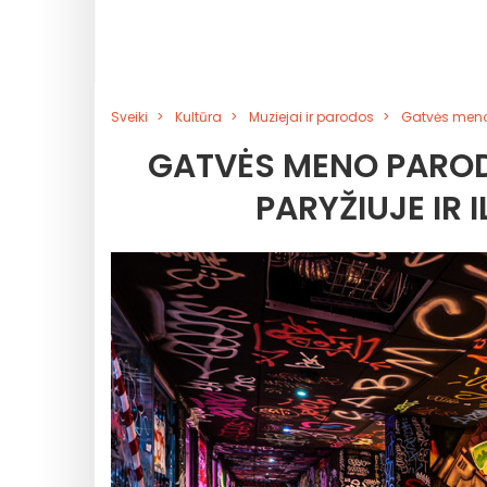
Sveiki
Kultūra
Muziejai ir parodos
Gatvės meno 
GATVĖS MENO PAROD
PARYŽIUJE IR