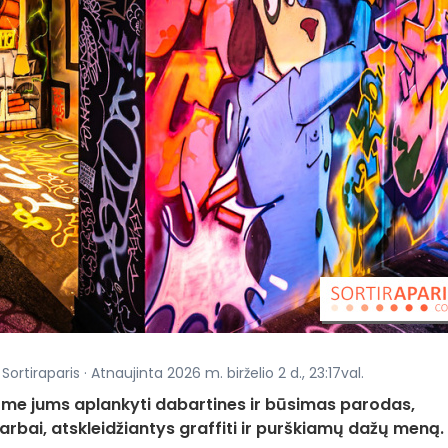
ortiraparis · Atnaujinta 2026 m. birželio 2 d., 23:17val.
ome jums aplankyti dabartines ir būsimas parodas,
bai, atskleidžiantys graffiti ir purškiamų dažų meną.