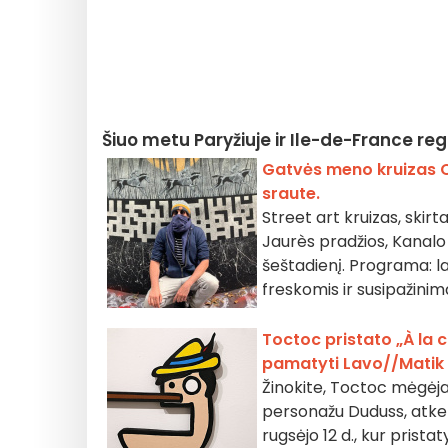
Šiuo metu Paryžiuje ir Ile-de-France r
Gatvės meno kruizas O
sraute.
Street art kruizas, skir
Jaurès pradžios, Kanalo 
šeštadienį. Programa: 
freskomis ir susipažini
Toctoc pristato „À la 
pamatyti Lavo//Matik
Žinokite, Toctoc mėgėja
personažu Duduss, atkeli
rugsėjo 12 d., kur pris