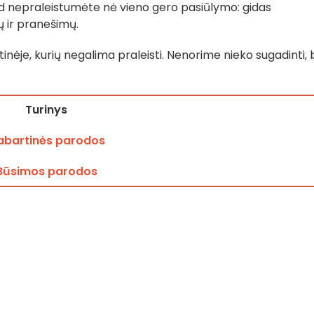
kad nepraleistumėte nė vieno gero pasiūlymo: gidas
 ir pranešimų.
nėje, kurių negalima praleisti. Nenorime nieko sugadinti, b
Turinys
abartinės parodos
Būsimos parodos