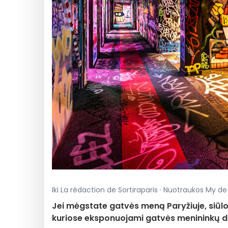
Iki La rédaction de Sortiraparis · Nuotraukos My de S
Jei mėgstate gatvės meną Paryžiuje, siūl
kuriose eksponuojami gatvės menininkų dar