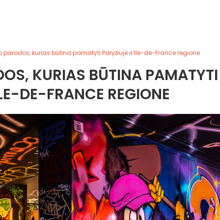
parodos, kurias būtina pamatyti Paryžiuje ir Ile-de-France regione
OS, KURIAS BŪTINA PAMATYTI
 ILE-DE-FRANCE REGIONE