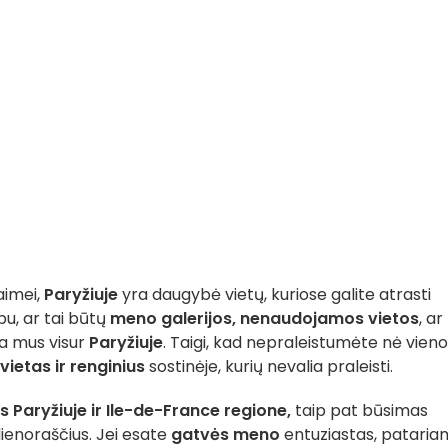
aimei,
Paryžiuje
yra daugybė vietų, kuriose galite atrasti
u, ar tai būtų
meno galerijos,
nenaudojamos vietos
, ar
a mus visur
Paryžiuje
. Taigi, kad nepraleistumėte nė vien
vietas ir renginius
sostinėje, kurių nevalia praleisti.
Paryžiuje ir Ile-de-France regione,
taip pat būsimas
dienoraščius. Jei esate
gatvės meno
entuziastas, patari