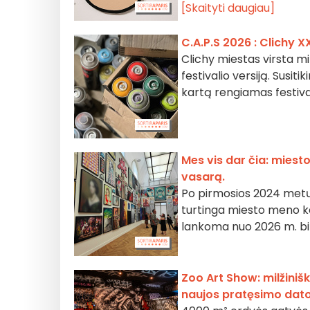
[Skaityti daugiau]
C.A.P.S 2026 : Clichy 
Clichy miestas virsta mi
festivalio versiją. Susiti
kartą rengiamas festiva
Mes vis dar čia: mies
vasarą.
Po pirmosios 2024 metų 
turtinga miesto meno k
lankoma nuo 2026 m. birž
Zoo Art Show: milžiniš
naujos pratęsimo dat