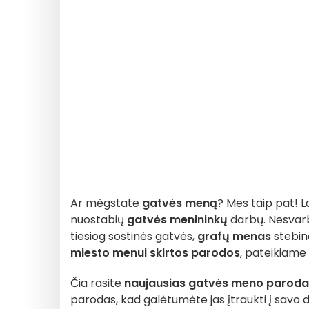
Ar mėgstate
gatvės meną
? Mes taip pat! L
nuostabių
gatvės menininkų
darbų. Nesvarb
tiesiog sostinės gatvės,
grafų menas
stebin
miesto menui skirtos parodos
, pateikiame
Čia rasite
naujausias gatvės meno parodas 
parodas, kad galėtumėte jas įtraukti į savo 