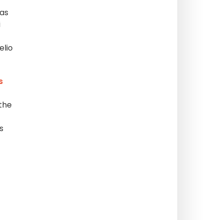
mas
i
elio
s
 the
s