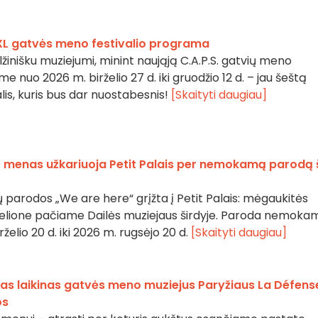
XXL gatvės meno festivalio programa
lžinišku muziejumi, minint naująją C.A.P.S. gatvių meno
kime nuo 2026 m. birželio 27 d. iki gruodžio 12 d. – jau šeštą
lis, kuris bus dar nuostabesnis!
[Skaityti daugiau]
to menas užkariuoja Petit Palais per nemokamą parodą 
parodos „We are here“ grįžta į Petit Palais: mėgaukitės
elione pačiame Dailės muziejaus širdyje. Paroda nemoka
elio 20 d. iki 2026 m. rugsėjo 20 d.
[Skaityti daugiau]
kas laikinas gatvės meno muziejus Paryžiaus La Défens
os