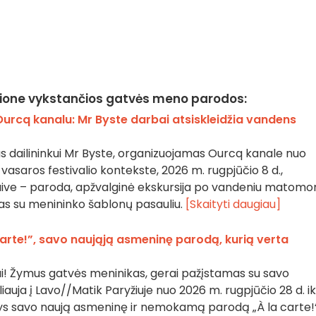
egione vykstančios gatvės meno parodos:
urcq kanalu: Mr Byste darbai atsiskleidžia vandens
tas dailininkui Mr Byste, organizuojamas Ourcq kanale nuo
vasaros festivalio kontekste, 2026 m. rugpjūčio 8 d.,
laive – paroda, apžvalginė ekskursija po vandeniu matomo
mas su menininko šablonų pasauliu.
[Skaityti daugiau]
carte!”, savo naująją asmeninę parodą, kurią verta
i! Žymus gatvės meninikas, gerai pažįstamas su savo
auja į Lavo//Matik Paryžiuje nuo 2026 m. rugpjūčio 28 d. ik
tatys savo naują asmeninę ir nemokamą parodą „À la carte!