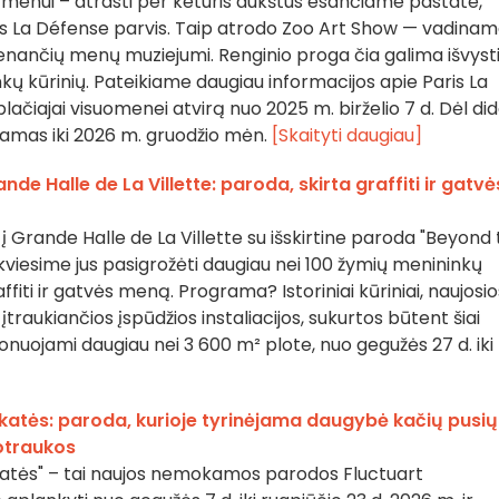
menui – atrasti per keturis aukštus esančiame pastate,
ris La Défense parvis. Taip atrodo Zoo Art Show — vadina
enančių menų muziejumi. Renginio proga čia galima išvyst
kų kūrinių. Pateikiame daugiau informacijos apie Paris La
ačiajai visuomenei atvirą nuo 2025 m. birželio 7 d. Dėl did
amas iki 2026 m. gruodžio mėn.
[Skaityti daugiau]
de Halle de La Villette: paroda, skirta graffiti ir gatvė
 Grande Halle de La Villette su išskirtine paroda "Beyond
kviesime jus pasigrožėti daugiau nei 100 žymių menininkų
ffiti ir gatvės meną. Programa? Istoriniai kūriniai, naujosio
įtraukiančios įspūdžios instaliacijos, sukurtos būtent šiai
sponuojami daugiau nei 3 600 m² plote, nuo gegužės 27 d. iki
katės: paroda, kurioje tyrinėjama daugybė kačių pusių
otraukos
katės" – tai naujos nemokamos parodos Fluctuart