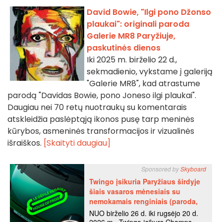
David Bowie, "Ilgi pono Džonso
plaukai": originali paroda
Galerie MR8 Paryžiuje,
paskutinės dienos
Iki 2025 m. birželio 22 d.,
sekmadienio, vykstame į galeriją
"Galerie MR8", kad atrastume
parodą "Davidas Bowie, pono Joneso ilgi plaukai".
Daugiau nei 70 retų nuotraukų su komentarais
atskleidžia paslėptąją ikonos pusę tarp meninės
kūrybos, asmeninės transformacijos ir vizualinės
išraiškos.
[Skaityti daugiau]