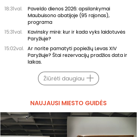
18:31val.
Paveldo dienos 2026: apsilankymai
Maubuisono abatijoje (95 rajonas),
programa
15:31val.
Kavinsky mirė: kur ir kada vyks laidotuvės
Paryžiuje?
15:02val.
Ar norite pamatyti popiežių Levas XIV
Paryžiuje? Štai rezervacijų pradžios data ir
laikas.
Žiūrėti daugiau
NAUJAUSI MIESTO GUIDĖS