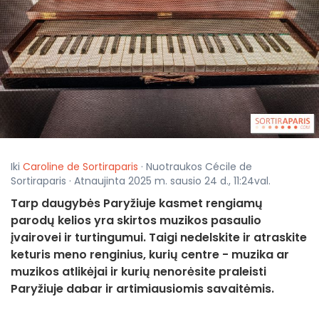
Iki
Caroline de Sortiraparis
· Nuotraukos Cécile de
Sortiraparis · Atnaujinta 2025 m. sausio 24 d., 11:24val.
Tarp daugybės Paryžiuje kasmet rengiamų
parodų kelios yra skirtos muzikos pasaulio
įvairovei ir turtingumui. Taigi nedelskite ir atraskite
keturis meno renginius, kurių centre - muzika ar
muzikos atlikėjai ir kurių nenorėsite praleisti
Paryžiuje dabar ir artimiausiomis savaitėmis.