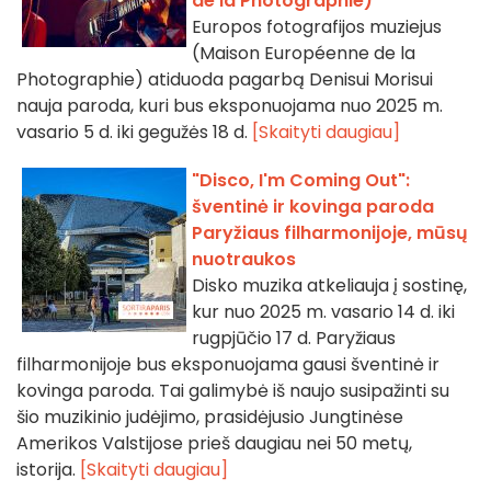
de la Photographie)
Europos fotografijos muziejus
(Maison Européenne de la
Photographie) atiduoda pagarbą Denisui Morisui
nauja paroda, kuri bus eksponuojama nuo 2025 m.
vasario 5 d. iki gegužės 18 d.
[Skaityti daugiau]
"Disco, I'm Coming Out":
šventinė ir kovinga paroda
Paryžiaus filharmonijoje, mūsų
nuotraukos
Disko muzika atkeliauja į sostinę,
kur nuo 2025 m. vasario 14 d. iki
rugpjūčio 17 d. Paryžiaus
filharmonijoje bus eksponuojama gausi šventinė ir
kovinga paroda. Tai galimybė iš naujo susipažinti su
šio muzikinio judėjimo, prasidėjusio Jungtinėse
Amerikos Valstijose prieš daugiau nei 50 metų,
istorija.
[Skaityti daugiau]