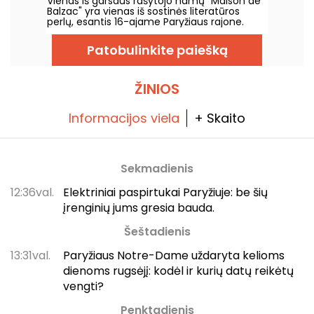
Vienas iš garsaus rašytojo namų "Maison de
Balzac" yra vienas iš sostinės literatūros
perlų, esantis 16-ajame Paryžiaus rajone.
Šiame name-muziejuje taip pat yra
neįtikėtinas sodas, iš kurio atsiveria vaizdas į
Patobulinkite paiešką
Eifelio bokštą, ir kavinė.
ŽINIOS
Informacijos viela
+ Skaito
Sekmadienis
12:36val.
Elektriniai paspirtukai Paryžiuje: be šių
įrenginių jums gresia bauda.
Šeštadienis
13:31val.
Paryžiaus Notre-Dame uždaryta kelioms
dienoms rugsėjį: kodėl ir kurių datų reikėtų
vengti?
Penktadienis