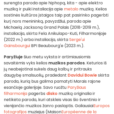
surengta paroda apie hiphopą, kita - apie elektro
muziką ir puiki instaliacija apie
metalo
muziką. Kelios
sostinės kultūros įstaigos taip pat pasirinko pagerbti
kurį nors menininką, pavyzdžiui, paroda apie
Michaelą Jacksoną Grand Palais (2018-2019 m.),
instaliacija, skirta Fela Anikulapo-Kuti, Filharmonijoje
(2022 m.) arba instaliacija, skirta
Serge'ui
Gainsbourgui
BPI Beaubourg'e (2023 m.).
Paryžiuje
šiuo metu vyksta ir artimiausiomis
savaitėmis vyks kelios
muzikos parodos
. Keturios iš
jų neabejotinai sukels daug kalbų ir pritrauks
daugybę smalsuolių, pradedant
Davidui Bowie
skirta
paroda, kurią bus galima pamatyti Marais rajone
esančioje galerijoje. Savo ruožtu
Paryžiaus
filharmonija
pagerbs
disko
muziką originalia ir
netikėta paroda, kuri atskleis visas šio šventinio ir
vienijančio muzikos žanro paslaptis. Galiausiai
Europos
fotografijos
muziejus (Maison
Européenne de la