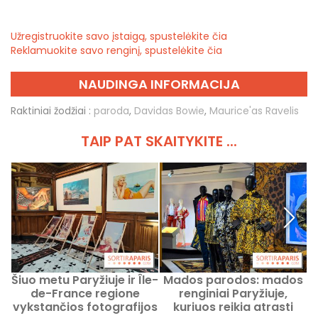
Užregistruokite savo įstaigą, spustelėkite čia
Reklamuokite savo renginį, spustelėkite čia
NAUDINGA INFORMACIJA
Raktiniai žodžiai :
paroda
,
Davidas Bowie
,
Maurice'as Ravelis
TAIP PAT SKAITYKITE ...
Šiuo metu Paryžiuje ir Île-
Mados parodos: mados
de-France regione
renginiai Paryžiuje,
vykstančios fotografijos
kuriuos reikia atrasti