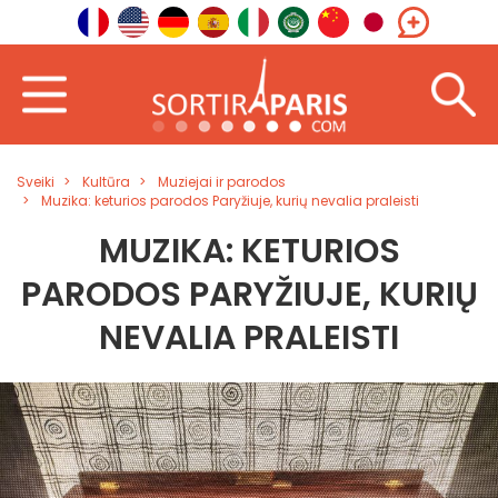
Sveiki
Kultūra
Muziejai ir parodos
Muzika: keturios parodos Paryžiuje, kurių nevalia praleisti
MUZIKA: KETURIOS
PARODOS PARYŽIUJE, KURIŲ
NEVALIA PRALEISTI