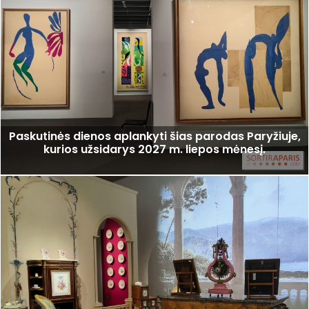
Paskutinės dienos aplankyti šias parodas Paryžiuje,
kurios užsidarys 2027 m. liepos mėnesį.