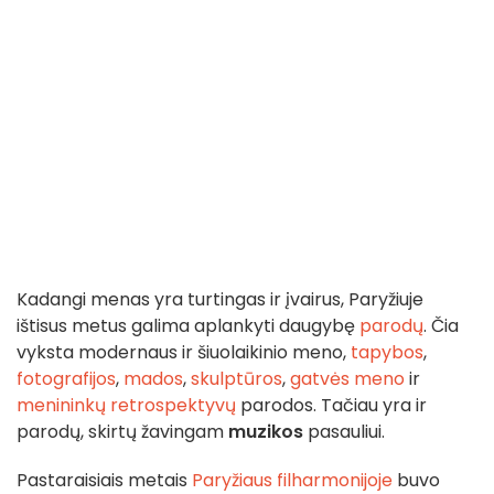
Kadangi menas yra turtingas ir įvairus, Paryžiuje
ištisus metus galima aplankyti daugybę
parodų
. Čia
vyksta modernaus ir šiuolaikinio meno,
tapybos
,
fotografijos
,
mados
,
skulptūros
,
gatvės meno
ir
menininkų retrospektyvų
parodos. Tačiau yra ir
parodų, skirtų žavingam
muzikos
pasauliui.
Pastaraisiais metais
Paryžiaus filharmonijoje
buvo