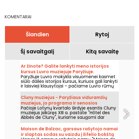
parodos, kurias būtina
nedelsiant
pamatyti
KOMENTARAI
Šiandien
Rytoj
Šį savaitgalį
Kitą savaitę
Ar žinote? Galite lankyti meno istorijos
kursus Luvro muziejuje Paryžiuje.
Paryžiuje Luvro mokykla visuomenei kasmet
siūlo dailės istorijos kursus, kuriuos gali lankyti
ir laisvieji klausytojai – pačiame Luvro rūmų
centre, nuo rugsėjo iki birželio. Muziejus
kartais organizuoja ir nemokamas paskaitas.
Cluny muziejus - Paryžiaus viduramžių
Tai puiki proga tapti tikru dailės istorijos
muziejus, jo programa ir senosios
žinovu!
Pačioje Lotynų kvartalo širdyje esantis Cluny
vertybės
muziejus įsikūręs XIII a. pastate "Hôtel des
Abbés de Cluny", kuriame saugomi dar
senesni meno kūriniai! Apsilankykite šiame
Paryžiaus viduramžiams skirtame muziejuje.
Maison de Balzac, garsaus rašytojo namai
ir slaptas sodas su vaizdu į Eifelio bokštą