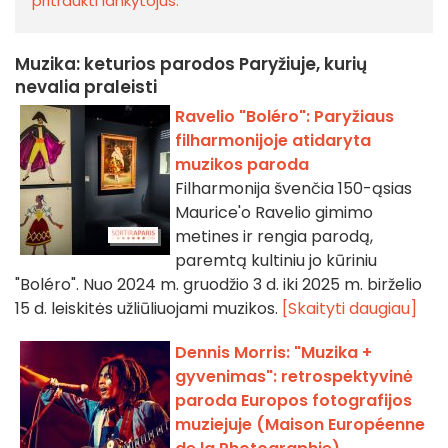
pritraukti lankytojus.
Muzika: keturios parodos Paryžiuje, kurių
nevalia praleisti
Ravelio "Boléro": Paryžiaus
filharmonijoje atidaryta
muzikos paroda
Filharmonija švenčia 150-ąsias
Maurice'o Ravelio gimimo
metines ir rengia parodą,
paremtą kultiniu jo kūriniu
"Boléro". Nuo 2024 m. gruodžio 3 d. iki 2025 m. birželio
15 d. leiskitės užliūliuojami muzikos.
[Skaityti daugiau]
Dennis Morris: "Muzika +
gyvenimas": retrospektyvinė
paroda Europos fotografijos
muziejuje (Maison Européenne