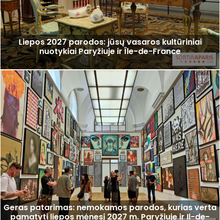
Liepos 2027 parodos: jūsų vasaros kultūriniai
nuotykiai Paryžiuje ir Île-de-France
Geras patarimas: nemokamos parodos, kurias verta
pamatyti liepos mėnesį 2027 m. Paryžiuje ir Il-de-