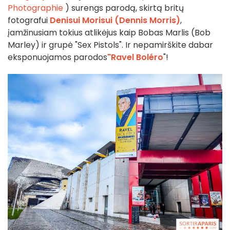
Photographie
) surengs parodą, skirtą britų
fotografui
Denisui Morisui (Dennis Morris)
,
įamžinusiam tokius atlikėjus kaip Bobas Marlis (Bob
Marley) ir grupė "Sex Pistols". Ir nepamirškite dabar
eksponuojamos parodos
"Ravel Boléro
"!