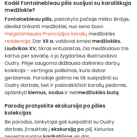
Kodėl Fontainebleau pilis susijusi su karališkąja
medžiokle?
Fontainebleau pilis,
pastatyta pačioje miško širdyje,
idealiai tinkanti medžioklei, nuo seno buvo
mėgstamiausia Prancūzijos karalių
medžioklės
rezidencija
. Dar
XII a.
valdovai ėmėsi
medžioklės.
Liudvikas XV,
tikras entuziastas, čia medžiodavo tris
kartus per savaitę, o jo žygdarbius iliustruodavo
Oudry. Pilyje saugoma didžiausia dailininko darbų
kolekcija - vertingas palikimas, kuris dabar
gerbiamas. Parodoje galima ne tik susipažinti su
Oudry darbais, bet ir pasivaikščioti karalių pėdomis,
aplankyti
kiemus,
sodus
ir net
medžioklės butą
.
Parodą pratęskite ekskursija po pilies
kolekcijas
Be parodos, lankytojai gali susipažinti su Oudry
darbais, įtrauktais į
ekskursiją po
pilį. Keturios
nerestauruotos
karikatūros
vis dar