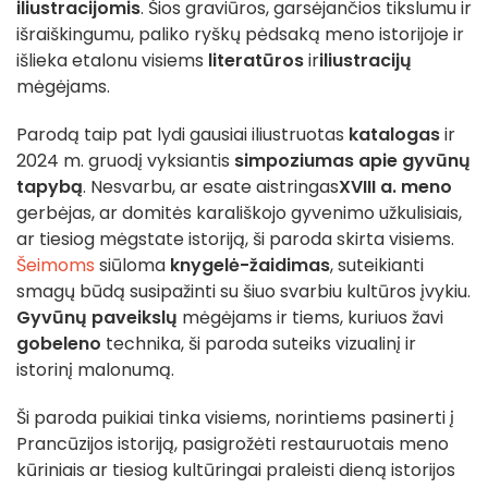
iliustracijomis
. Šios graviūros, garsėjančios tikslumu ir
išraiškingumu, paliko ryškų pėdsaką meno istorijoje ir
išlieka etalonu visiems
literatūros
ir
iliustracijų
mėgėjams.
Parodą taip pat lydi gausiai iliustruotas
katalogas
ir
2024 m. gruodį vyksiantis
simpoziumas apie gyvūnų
tapybą
. Nesvarbu, ar esate aistringas
XVIII a. meno
gerbėjas, ar domitės karališkojo gyvenimo užkulisiais,
ar tiesiog mėgstate istoriją, ši paroda skirta visiems.
Šeimoms
siūloma
knygelė-žaidimas
, suteikianti
smagų būdą susipažinti su šiuo svarbiu kultūros įvykiu.
Gyvūnų paveikslų
mėgėjams ir tiems, kuriuos žavi
gobeleno
technika, ši paroda suteiks vizualinį ir
istorinį malonumą.
Ši paroda puikiai tinka visiems, norintiems pasinerti į
Prancūzijos istoriją, pasigrožėti restauruotais meno
kūriniais ar tiesiog kultūringai praleisti dieną istorijos