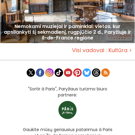
Nemokami muziejai ir paminklai: vietos, kur
apsilankyti šį sekmadienį, rugpjūčio 2 d., Paryžiuje ir
Il-de-France regione
Visi vadovai : Kultūra >
"Sortir à Paris", Paryžiaus turizmo biuro
partnerė:
Gaukite mūsų geriausius patarimus à Paris