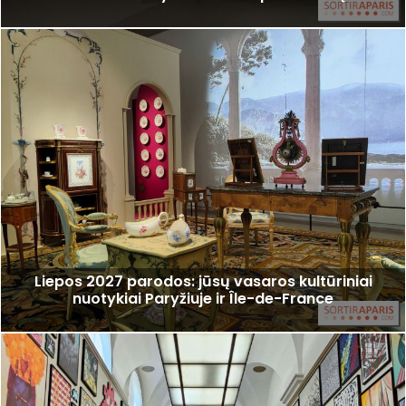
Liepos 2027 parodos: jūsų vasaros kultūriniai
nuotykiai Paryžiuje ir Île-de-France