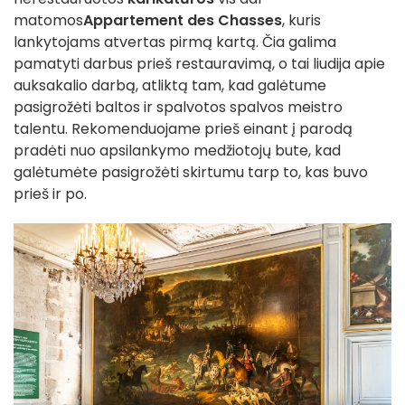
matomos
Appartement des Chasses
, kuris
lankytojams atvertas pirmą kartą. Čia galima
pamatyti darbus prieš restauravimą, o tai liudija apie
auksakalio darbą, atliktą tam, kad galėtume
pasigrožėti baltos ir spalvotos spalvos meistro
talentu. Rekomenduojame prieš einant į parodą
pradėti nuo apsilankymo medžiotojų bute, kad
galėtumėte pasigrožėti skirtumu tarp to, kas buvo
prieš ir po.