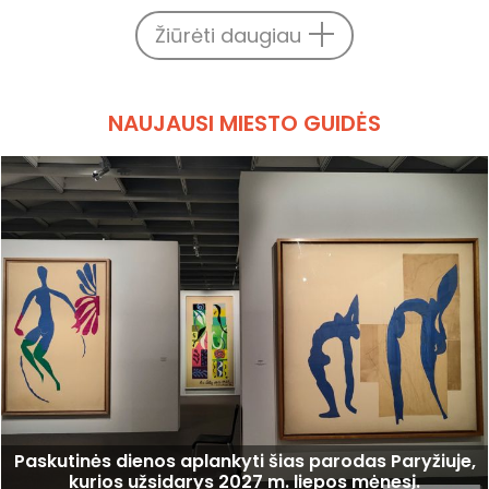
Žiūrėti daugiau
NAUJAUSI MIESTO GUIDĖS
Paskutinės dienos aplankyti šias parodas Paryžiuje,
kurios užsidarys 2027 m. liepos mėnesį.