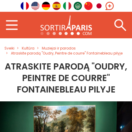
Sveiki
Kultūra
Muziejai ir parodos
Atraskite parodą "Oudry, Peintre de courre" Fontainebleau pilyje
ATRASKITE PARODĄ "OUDRY,
PEINTRE DE COURRE"
FONTAINEBLEAU PILYJE