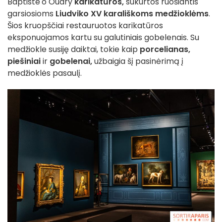
Baptiste'o Oudry
karikatūros,
sukurtos ruošiantis
garsiosioms
Liudviko XV karališkoms medžioklėms
.
Šios kruopščiai restauruotos karikatūros
eksponuojamos kartu su galutiniais gobelenais. Su
medžiokle susiję daiktai, tokie kaip
porcelianas,
piešiniai
ir
gobelenai,
užbaigia šį pasinėrimą į
medžioklės pasaulį.