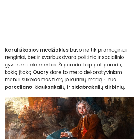
Karališkosios medžioklės
buvo ne tik pramoginiai
renginiai, bet ir svarbus dvaro politinio ir socialinio
gyvenimo elementas. Ši paroda taip pat parodo,
kokią įtaką
Oudry
darė to meto dekoratyviniam
menui, sukeldamas tikrą jo kūrinių madą - nuo
porceliano
iki
auksakalių ir sidabrakalių dirbinių
.