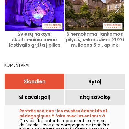
Šviesų naktys:
6 nemokamai lankomos
skaitmeninio meno
pilys šį sekmadienį, 2026
m
festivalis grįžta į pilies
m. liepos 5 d., aplink
šerdį, pasiekiamą metro
Paryžių – pirmasis
2026 metais
mėnesio sekmadienis
KOMENTARAI
Šiandien
Rytoj
Šį savaitgalį
Kitą savaitę
Rentrée scolaire : les musées éducatifs et
pédagogiques à faire avec les enfants à
Ça y est, les enfants reprennent le chemin
Paris
de l'école. Envie d'accompagner de manière