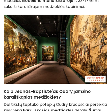
modeliai,
Gobeleno manufaktūroje
1733-1746 m.
sukurti karališkajam medžioklės kabinimui.
Kaip Jeanas-Baptiste'as Oudry įamžino
karališkąsias medžiokles?
Dėl tikslių teptuko potėpių Oudry kruopščiai perteikia
kiekvieną
karališkosios medžioklės
detalę.
Šunys