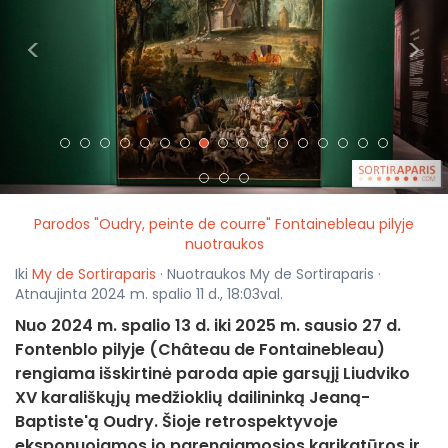
<
>
Parodos "Oudry, peinte de courre" Fontainebleau pilyje
nuotraukos
Iki
My de Sortiraparis
· Nuotraukos My de Sortiraparis ·
Atnaujinta 2024 m. spalio 11 d., 18:03val.
Nuo 2024 m. spalio 13 d. iki 2025 m. sausio 27 d.
Fontenblo pilyje (Château de Fontainebleau)
rengiama išskirtinė paroda apie garsųjį Liudviko
XV karališkųjų medžioklių dailininką Jeaną-
Baptiste'ą Oudry. Šioje retrospektyvoje
eksponuojamos jo parengiamosios karikatūros ir