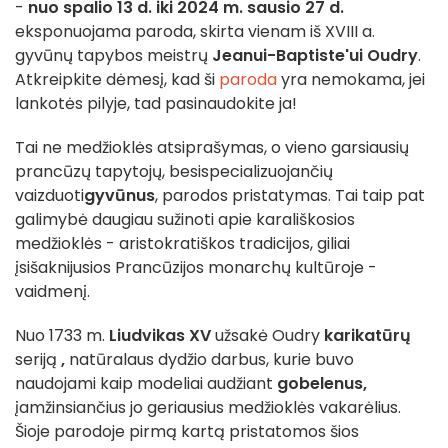
-
nuo spalio 13 d. iki 2024 m. sausio 27 d.
eksponuojama paroda, skirta vienam iš XVIII a.
gyvūnų tapybos meistrų
Jeanui-Baptiste'ui Oudry
.
Atkreipkite dėmesį, kad ši
paroda
yra nemokama, jei
lankotės pilyje, tad pasinaudokite ja!
Tai ne medžioklės atsiprašymas, o vieno garsiausių
prancūzų tapytojų, besispecializuojančių
vaizduoti
gyvūnus
, parodos pristatymas. Tai taip pat
galimybė daugiau sužinoti apie karališkosios
medžioklės - aristokratiškos tradicijos, giliai
įsišaknijusios Prancūzijos monarchų kultūroje -
vaidmenį.
Nuo 1733 m.
Liudvikas XV
užsakė Oudry
karikatūrų
seriją
,
natūralaus dydžio darbus, kurie buvo
naudojami kaip modeliai audžiant
gobelenus,
įamžinsiančius jo geriausius medžioklės vakarėlius.
Šioje parodoje pirmą kartą pristatomos šios