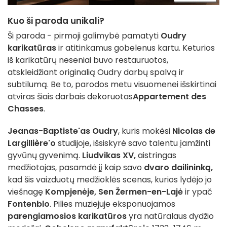
Kuo ši paroda unikali?
Ši paroda - pirmoji galimybė pamatyti
Oudry
karikatūras
ir atitinkamus gobelenus kartu. Keturios
iš karikatūrų neseniai buvo restauruotos,
atskleidžiant originalią Oudry darbų spalvą ir
subtilumą. Be to, parodos metu visuomenei išskirtinai
atviras šiais darbais dekoruotas
Appartement des
Chasses
.
Jeanas-Baptiste'as Oudry
, kuris mokėsi
Nicolas de
Largillière'o
studijoje, išsiskyrė savo talentu įamžinti
gyvūnų gyvenimą.
Liudvikas XV,
aistringas
medžiotojas, pasamdė jį kaip savo
dvaro dailininką,
kad šis vaizduotų medžioklės scenas, kurios lydėjo jo
viešnagę
Kompjenėje,
Sen Žermen-en-Lajė
ir ypač
Fontenblo
. Pilies muziejuje eksponuojamos
parengiamosios karikatūros
yra natūralaus dydžio