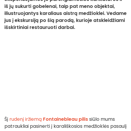
iš jų sukurti gobelenai, taip pat meno objektai,
iliustruojantys karaliaus aistrą medžioklei. Vedame
jus į ekskursiją po šią parodą, kurioje atskleidžiami
išskirtiniai restauruoti darbai.
Šį
rudenį ir
žiemą
Fontainebleau pilis
siūlo mums
patraukliai pasinerti į karališkosios medžioklės pasaulį