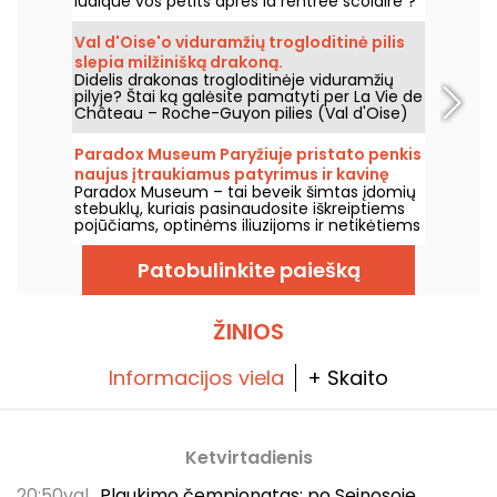
ludique vos petits après la rentrée scolaire ?
Alors, voici notre sélection des musées
éducatifs à Paris, pour apprendre plein de
Val d'Oise'o viduramžių trogloditinė pilis
choses en s'amusant et même avec des
slepia milžinišką drakoną.
enfants !
Didelis drakonas trogloditinėje viduramžių
pilyje? Štai ką galėsite pamatyti per La Vie de
Château – Roche-Guyon pilies (Val d'Oise)
šiuolaikinio meno parodą, kuri vyks nuo 2026
m. birželio 20 d. iki lapkričio 1 d.
Paradox Museum Paryžiuje pristato penkis
naujus įtraukiamus patyrimus ir kavinę
Paradox Museum – tai beveik šimtas įdomių
Hans & Gretel
stebuklų, kuriais pasinaudosite iškreiptiems
pojūčiams, optinėms iliuzijoms ir netikėtiems
pojūčių svaiguliams, laukia Tikrosios
Paryžiaus lankytojų apgaulės. Pamėgsite būti
Patobulinkite paiešką
apgaudinėjami ir kurti surrealistinius kadrus.
Dabar į parodą įtrauktos penkios naujos
įtrauktančios išgyvenimo patirtys – pats
laikas išbandyti savo pojūčius! Be to, priešais
ŽINIOS
jus atsivers naujas, neįtikėtinai skanus
kavinės „Hans & Gretel“ pasaulis – jis jus
sužavės.
Informacijos viela
+ Skaito
Ketvirtadienis
20:50val.
Plaukimo čempionatas: po Seinosoje