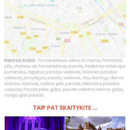
Raktiniai žodžiai :
fontainebleau
,
seine et marne
,
Fontenblo
pilis
,
chateau de fontainebleau paroda
,
Patikrinta redakcijos
komandos
,
tapybos parodos vadovas
,
istorinės parodos
vadovas
,
įsimylėjusių parodų vadovas
,
Visų šventųjų dienos
švenčių vadovas
,
rudens gido paroda
,
laikinosios parodos
vadovas
,
Paroda pilies gidas
,
paroda vaikams šeimos gidas
,
navigo gido paroda
TAIP PAT SKAITYKITE ...