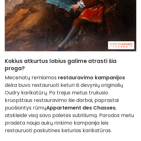
Kokius atkurtus lobius galime atrasti šia
proga?
Mecenatų remiamos
restauravimo kampanijos
dėka buvo restauruoti keturi iš devynių originalių
Oudry karikatūrų. Po trejus metus trukusio
kruopštaus restauravimo šie darbai, paprastai
puošiantys rūmų
Appartement des Chasses
,
atskleidė visą savo paletės subtilumą. Parodos metu
pradėta nauja aukų rinkimo kampanija leis
restauruoti paskutines keturias karikatūras.