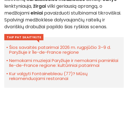
lenktyniauja,
žirgai
vilki geriausią aprangą, o
medžiojami
elniai
pavaizduoti stulbinamai tikroviškai.
Spalvingi medžioklėse dalyvaujančių raitelių ir
dvariškių drabužiai papildo šias ryškias scenas.
TAIP PAT SKAITYKITE
Šios savaitės patarimai 2026 m. rugpjūčio 3–9 d.
Paryžiuje ir Île-de-France regione
Nemokami muziejai Paryžiuje ir nemokami paminklai
Ile-de-France regione: kultūriniai patarimai
Kur valgyti Fontainebleau (77)? Mūsų
rekomenduojami restoranai