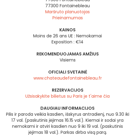
77300
Fontainebleau
Maršruto planuotojas
Prieinamumas
KAINOS
Moins de 26 ans UE : Nemokamai
Exposition : €14
REKOMENDUOJAMAS AMŽIUS
Visiems
OFICIALI SVETAINĖ
www.chateaudefontainebleau.fr
REZERVACIJOS
Užsisakykite bilietus su Paris je t'aime čia
DAUGIAU INFORMACIJOS
Pilis ir paroda veikia kasdien, išskyrus antradienį, nuo 9.30 iki
17 val. (paskutinis įėjimas 16.15 val.). Kiemai ir sodai yra
nemokami ir atviri kasdien nuo 9 iki 19 val. (paskutinis
įėjimas 18 val.). Parkas dirba visą parą.