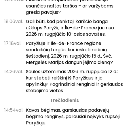
esančios naftos taršos – ar varžyboms
gresia pavojus?
18:06val.
Gali būti, kad penktoji karščio banga
užklups Paryžių ir Île-de-France jau nuo
2026 m. rugpjūčio 10-osios savaitės.
17:18val.
Paryžiuje ir Île-de-France regione
sendaikčių turgūs: kur ieškoti radinių
šeštadienį, 2026 m. rugpjūčio 15 d., Švč.
Mergelės Marijos dangun įėjimo dieną?
14:26val.
Saulės užtemimas 2026 m. rugpjūčio 12 d.:
kur stebėti reiškinį iš Paryžiaus ir jo
apylinkių? Pagrindiniai renginiai ir geriausios
stebėjimo vietos
Trečiadienis
14:54val.
Kavos bėgimas, garsiausias padavėjų
bėgimo renginys, galiausiai neįvyks rugsėjį
Paryžiuje.