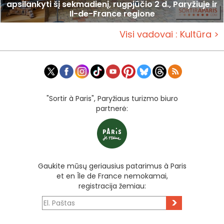
apsilankyti šį sekmadienį, rugpjūčio 2 d., Paryžiuje ir
Il-de-France regione
Visi vadovai : Kultūra >
"Sortir à Paris", Paryžiaus turizmo biuro
partnerė:
Gaukite mūsų geriausius patarimus à Paris
et en Île de France nemokamai,
registracija žemiau:
>