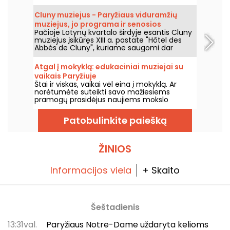
centre, nuo rugsėjo iki birželio. Muziejus
kartais organizuoja ir nemokamas paskaitas.
Cluny muziejus - Paryžiaus viduramžių
Tai puiki proga tapti tikru dailės istorijos
muziejus, jo programa ir senosios
žinovu!
Pačioje Lotynų kvartalo širdyje esantis Cluny
vertybės
muziejus įsikūręs XIII a. pastate "Hôtel des
Abbés de Cluny", kuriame saugomi dar
senesni meno kūriniai! Apsilankykite šiame
Paryžiaus viduramžiams skirtame muziejuje.
Atgal į mokyklą: edukaciniai muziejai su
vaikais Paryžiuje
Štai ir viskas, vaikai vėl eina į mokyklą. Ar
norėtumėte suteikti savo mažiesiems
pramogų prasidėjus naujiems mokslo
metams? Jei taip, siūlome jums edukacinių
muziejų Paryžiuje pasirinkimą, kad net ir su
Patobulinkite paiešką
vaikais galėtumėte smagiai išmokti daugybę
dalykų!
ŽINIOS
Informacijos viela
+ Skaito
Šeštadienis
13:31val.
Paryžiaus Notre-Dame uždaryta kelioms