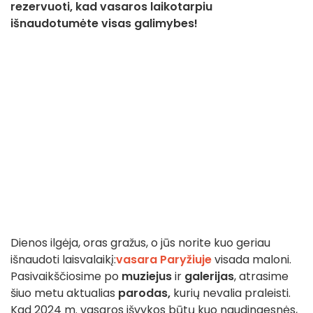
rezervuoti, kad vasaros laikotarpiu
išnaudotumėte visas galimybes!
Dienos ilgėja, oras gražus, o jūs norite kuo geriau
išnaudoti laisvalaikį:
vasara Paryžiuje
visada maloni.
Pasivaikščiosime po
muziejus
ir
galerijas
, atrasime
šiuo metu aktualias
parodas,
kurių nevalia praleisti.
Kad 2024 m. vasaros išvykos būtų kuo naudingesnės,