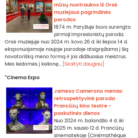
mūsų nuotraukos iš Orsė
muziejaus pagrindinės
parodos
1874 m. Paryžiuje buvo surengta
pirmoji impresionistų paroda.
Orsė muziejuje nuo 2024 m. kovo 26 d. iki liepos 14 d.
eksponuojamoje naujoje parodoje atsigręžiama į šią
novatorišką meno formą ir jos didžiuosius meistrus.
Mes leidomės į kelionę...
[Skaityti daugiau]
"Cinema Expo
Jameso Camerono menas:
retrospektyvinė paroda
Prancūzų kino teatre -
paskutinės dienos
Nuo 2024 m. balandžio 4 d. iki
2025 m. sausio 12 d. Prancūzų
sinematekoje (Cinémathèque