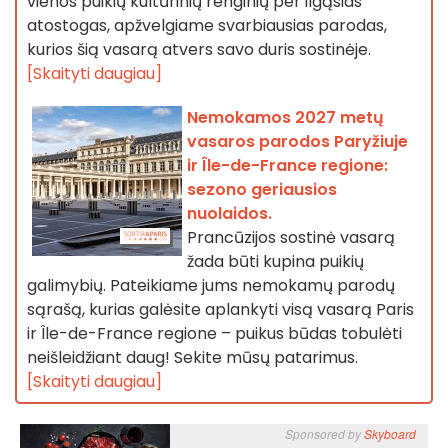
vienos puikių kultūrinių renginių per ilgąsias
atostogas, apžvelgiame svarbiausias parodas,
kurios šią vasarą atvers savo duris sostinėje.
[Skaityti daugiau]
Nemokamos 2027 metų
vasaros parodos Paryžiuje
ir Île-de-France regione:
sezono geriausios
nuolaidos.
Prancūzijos sostinė vasarą
žada būti kupina puikių
galimybių. Pateikiame jums nemokamų parodų
sąrašą, kurias galėsite aplankyti visą vasarą Paris
ir Île-de-France regione – puikus būdas tobulėti
neišleidžiant daug! Sekite mūsų patarimus.
[Skaityti daugiau]