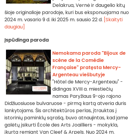
Delakrua, Vernė ir daugelio kitų
šioje originalioje parodoje, kuri bus eksponuojama nuo
2024 m. vasario 9 d. iki 2025 m. sausio 22 d.
[Skaityti
daugiau]
Įspūdinga paroda
Nemokama paroda "Bijoux de
scène de la Comédie
Française" pratęsta Mercy-
Argenteau viešbutyje
"Hôtel de Mercy-Argenteau" -
didingas XVIII a. miestiečių
namas Paryžiaus 9-ojo rajono
Didžiuosiuose bulvaruose - pirmą kartą atveria duris
lankytojams. Šis architektūros perlas, įtrauktas į
istorinių paminklų sąrašą, buvo atnaujintas, kad jame
galėtų įsikurti École des Arts Joailliers - mokykla,
įkurta remiant Van Cleef & Arpels. Nuo 2024 m.