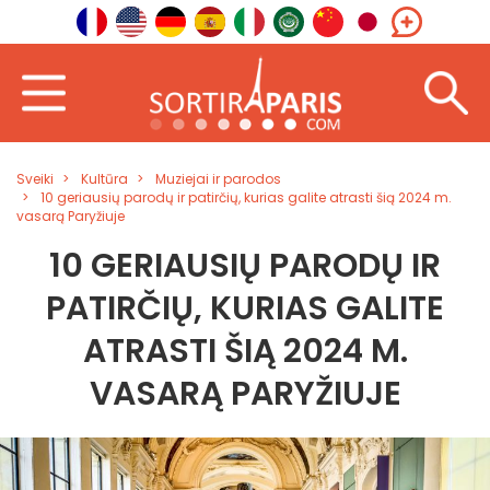
Sveiki
Kultūra
Muziejai ir parodos
10 geriausių parodų ir patirčių, kurias galite atrasti šią 2024 m.
vasarą Paryžiuje
10 GERIAUSIŲ PARODŲ IR
PATIRČIŲ, KURIAS GALITE
ATRASTI ŠIĄ 2024 M.
VASARĄ PARYŽIUJE