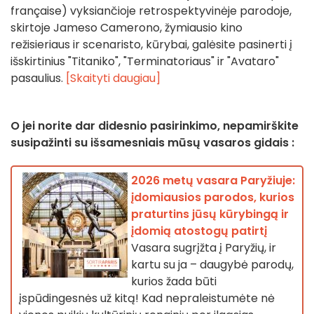
française) vyksiančioje retrospektyvinėje parodoje,
skirtoje Jameso Camerono, žymiausio kino
režisieriaus ir scenaristo, kūrybai, galėsite pasinerti į
išskirtinius "Titaniko", "Terminatoriaus" ir "Avataro"
pasaulius.
[Skaityti daugiau]
O jei norite dar didesnio pasirinkimo, nepamirškite
susipažinti su išsamesniais mūsų vasaros gidais :
2026 metų vasara Paryžiuje:
įdomiausios parodos, kurios
praturtins jūsų kūrybingą ir
įdomią atostogų patirtį
Vasara sugrįžta į Paryžių, ir
kartu su ja – daugybė parodų,
kurios žada būti
įspūdingesnės už kitą! Kad nepraleistumėte nė