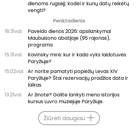
dienoms rugsėjį: kodėl ir kurių datų reikėtų
vengti?
Penktadienis
18:31val.
Paveldo dienos 2026: apsilankymai
Maubuisono abatijoje (95 rajonas),
programa
15:31val.
Kavinsky mirė: kur ir kada vyks laidotuvės
Paryžiuje?
15:02val.
Ar norite pamatyti popiežių Levas XIV
Paryžiuje? Štai rezervacijų pradžios data ir
laikas.
13:21val.
Ar žinote? Galite lankyti meno istorijos
kursus Luvro muziejuje Paryžiuje.
Žiūrėti daugiau