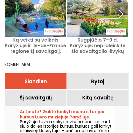
Ką veikti su vaikais
Rugpjūčio 7–9 d.
Paryžiuje ir Ile-de-France
Paryžiuje: nepraleiskite
regione šį savaitgalį,
šio savaitgalio išvykų
n
2026 m. rugpjūčio 8–9
programos
d.?
KOMENTARAI
Šiandien
Rytoj
Šį savaitgalį
Kitą savaitę
Ar žinote? Galite lankyti meno istorijos
kursus Luvro muziejuje Paryžiuje.
Paryžiuje Luvro mokykla visuomenei kasmet
siūlo dailės istorijos kursus, kuriuos gali lankyti
ir laisvieji klausytojai – pačiame Luvro rūmų