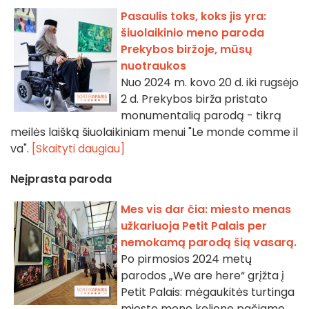
Pasaulis toks, koks jis yra:
šiuolaikinio meno paroda
Prekybos biržoje, mūsų
nuotraukos
Nuo 2024 m. kovo 20 d. iki rugsėjo
2 d. Prekybos birža pristato
monumentalią parodą - tikrą
meilės laišką šiuolaikiniam menui "Le monde comme il
va".
[Skaityti daugiau]
Neįprasta paroda
Mes vis dar čia: miesto menas
užkariuoja Petit Palais per
nemokamą parodą šią vasarą.
Po pirmosios 2024 metų
parodos „We are here“ grįžta į
Petit Palais: mėgaukitės turtinga
miesto meno kelione pačiame