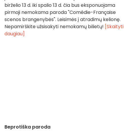
birželio 13 d. iki spalio 13 d. čia bus eksponuojama
pirmoji nemokama paroda "Comédie-Française
scenos brangenybės". Leisimės į atradimų kelionę.
Nepamirškite užsisakyti nemokamų bilietų!
[Skaityti
daugiau]
Beprotiška paroda