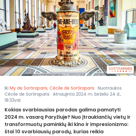
Iki
My de Sortiraparis
,
Cécile de Sortiraparis
· Nuotraukos
Cécile de Sortiraparis · Atnaujinta 2024 m. birželio 24 d.,
18:33val.
Kokias svarbiausias parodas galima pamatyti
2024 m. vasarą Paryžiuje? Nuo įtraukiančių vietų ir
transformuotų paminklų iki kino ir impresionizmo:
štai 10 svarbiausių parodų, kurias reikia