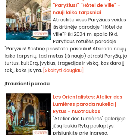
"Paryžius!" "Hôtel de Ville" -
nauji laiko tarpsniai
Atraskite visus Paryžiaus veidus
išskirtinėje parodoje "Hôtel de
Ville"? Iki 2024 m. spalio 19 d.
Paryžiaus rotušės parodoje
"Paryžius! Sostinė prisistato pasauliui! Atsirado naujų
laiko tarpsnių, tad metas (iš naujo) atrasti Paryžių, jo
turtus, kultūrą, įvykius, tragedijas ir viską, kas daro jį
tokį, koks jis yra.
[Skaityti daugiau]
Įtraukianti paroda
Les Orientalistes: Atelier des
Lumières paroda nukelia į
Rytus - nuotraukos
"Atelier des Lumières" galerijoje
jūsų laukia Rytų paslaptys:
prisijunkite prie Ingreso,