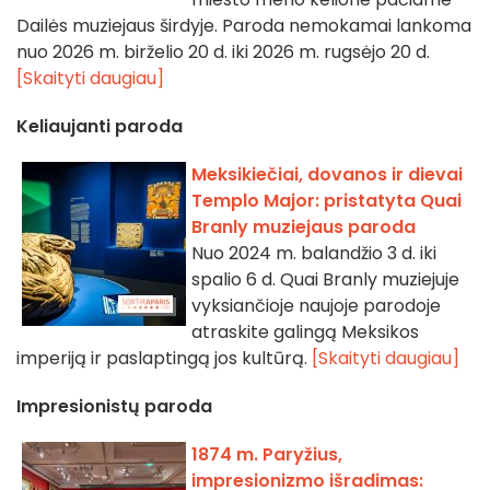
Dailės muziejaus širdyje. Paroda nemokamai lankoma
nuo 2026 m. birželio 20 d. iki 2026 m. rugsėjo 20 d.
[Skaityti daugiau]
Keliaujanti paroda
Meksikiečiai, dovanos ir dievai
Templo Major: pristatyta Quai
Branly muziejaus paroda
Nuo 2024 m. balandžio 3 d. iki
spalio 6 d. Quai Branly muziejuje
vyksiančioje naujoje parodoje
atraskite galingą Meksikos
imperiją ir paslaptingą jos kultūrą.
[Skaityti daugiau]
Impresionistų paroda
1874 m. Paryžius,
impresionizmo išradimas: