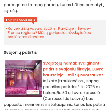
parengėme trumpą parodų, kurias būtina pamatyti,
sąrašą.
TAIP PAT SKAITYKITE
Ką veikti šią vasarą 2026 m. Paryžiuje ir Île-de-
France regione? Mūsų geriausios išvykų idėjos
saulėtoms dienoms
Svajonių patirtis
Svajotojų namai: svaiginanti
patirtis svajonių širdyje, Luvro
karuselėje - mūsų nuotraukos
Ieškote įtraukiančios, į sapną
panašios patirties? Iki 2025 m.
balandžio 30 d. Luvro karuselė
(Carrousel du Louvre) bus
papuošta meninėmis instaliacijomis, kurios leis patirti