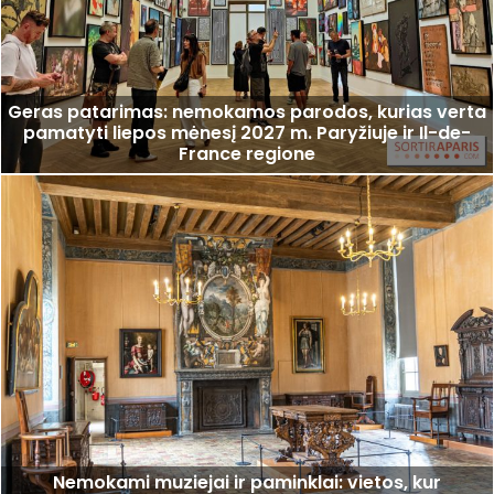
Geras patarimas: nemokamos parodos, kurias verta
pamatyti liepos mėnesį 2027 m. Paryžiuje ir Il-de-
France regione
Nemokami muziejai ir paminklai: vietos, kur