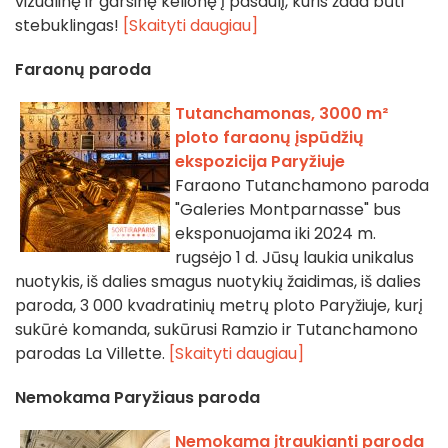
vizualinę ir garsinę kelionę į pasaulį, kuris žada būti
stebuklingas!
[Skaityti daugiau]
Faraonų paroda
Tutanchamonas, 3000 m²
ploto faraonų įspūdžių
ekspozicija Paryžiuje
Faraono Tutanchamono paroda
"Galeries Montparnasse" bus
eksponuojama iki 2024 m.
rugsėjo 1 d. Jūsų laukia unikalus
nuotykis, iš dalies smagus nuotykių žaidimas, iš dalies
paroda, 3 000 kvadratinių metrų ploto Paryžiuje, kurį
sukūrė komanda, sukūrusi Ramzio ir Tutanchamono
parodas La Villette.
[Skaityti daugiau]
Nemokama Paryžiaus paroda
Nemokama įtraukianti paroda