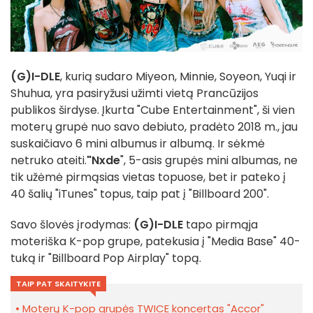
(G)I-DLE
, kurią sudaro Miyeon, Minnie, Soyeon, Yuqi ir
Shuhua, yra pasiryžusi užimti vietą Prancūzijos
publikos širdyse. Įkurta "Cube Entertainment", ši vien
moterų grupė nuo savo debiuto, pradėto 2018 m., jau
suskaičiavo 6 mini albumus ir albumą. Ir sėkmė
netruko ateiti.
"Nxde
", 5-asis grupės mini albumas, ne
tik užėmė pirmąsias vietas topuose, bet ir pateko į
40 šalių "iTunes" topus, taip pat į "Billboard 200".
Savo šlovės įrodymas:
(G)I-DLE
tapo pirmąja
moteriška K-pop grupe, patekusia į "Media Base" 40-
tuką ir "Billboard Pop Airplay" topą.
TAIP PAT SKAITYKITE
Moterų K-pop grupės TWICE koncertas "Accor"