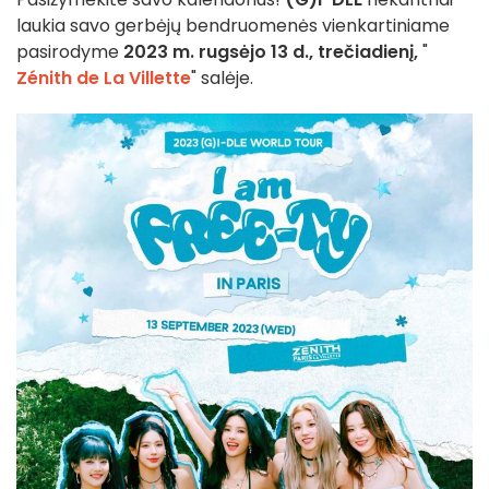
laukia savo gerbėjų bendruomenės vienkartiniame
pasirodyme
2023 m. rugsėjo 13 d., trečiadienį,
"
Zénith de La Villette
" salėje.