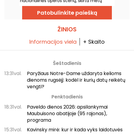
nacionalinės operos scenų, skirta metų
bėgyje rengti operas ir baletus. Atidaryta
1989 metais, ši šiuolaikinė architektūros
Patobulinkite paiešką
erdvė pritraukia plačią auditoriją ir tampa
svarbiu tašku, kur sužinoti apie šalies lyriškus
ir choreografinius pasirodymus sostinėje.
ŽINIOS
Informacijos viela
+ Skaito
Šeštadienis
13:31val.
Paryžiaus Notre-Dame uždaryta kelioms
dienoms rugsėjį: kodėl ir kurių datų reikėtų
vengti?
Penktadienis
18:31val.
Paveldo dienos 2026: apsilankymai
Maubuisono abatijoje (95 rajonas),
programa
15:31val.
Kavinsky mirė: kur ir kada vyks laidotuvės