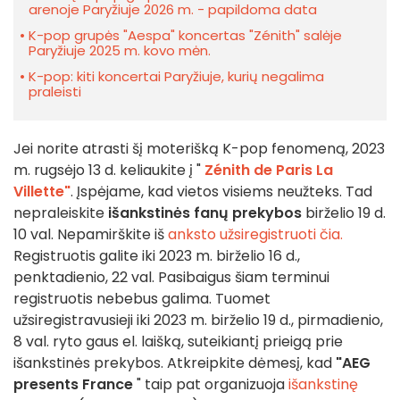
arenoje Paryžiuje 2026 m. - papildoma data
K-pop grupės "Aespa" koncertas "Zénith" salėje
Paryžiuje 2025 m. kovo mėn.
K-pop: kiti koncertai Paryžiuje, kurių negalima
praleisti
Jei norite atrasti šį moterišką K-pop fenomeną, 2023
m. rugsėjo 13 d. keliaukite į "
Zénith de Paris La
Villette"
. Įspėjame, kad vietos visiems neužteks. Tad
nepraleiskite
išankstinės fanų prekybos
birželio 19 d.
10 val. Nepamirškite iš
anksto užsiregistruoti čia.
Registruotis galite iki 2023 m. birželio 16 d.,
penktadienio, 22 val. Pasibaigus šiam terminui
registruotis nebebus galima. Tuomet
užsiregistravusieji iki 2023 m. birželio 19 d., pirmadienio,
8 val. ryto gaus el. laišką, suteikiantį prieigą prie
išankstinės prekybos. Atkreipkite dėmesį, kad
"AEG
presents France
" taip pat organizuoja
išankstinę