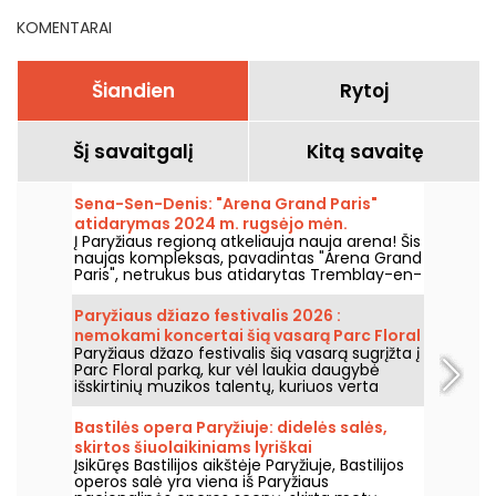
KOMENTARAI
Šiandien
Rytoj
Šį savaitgalį
Kitą savaitę
Sena-Sen-Denis: "Arena Grand Paris"
atidarymas 2024 m. rugsėjo mėn.
Į Paryžiaus regioną atkeliauja nauja arena! Šis
naujas kompleksas, pavadintas "Arena Grand
Paris", netrukus bus atidarytas Tremblay-en-
France, Seine-Saint-Denis, ir turės dvi 7000 ir
2000 vietų sales. Mes jums viską apie tai
Paryžiaus džiazo festivalis 2026 :
papasakosime.
nemokami koncertai šią vasarą Parc Floral
Paryžiaus džazo festivalis šią vasarą sugrįžta į
grįžta, programa
Parc Floral parką, kur vėl laukia daugybė
išskirtinių muzikos talentų, kuriuos verta
pamatyti ir išgirsti įspūdingo kaimo ramybės
fone. Štai nemokamų koncertų programa,
Bastilės opera Paryžiuje: didelės salės,
kurią kviečiame atrasti nuo 2026 m. birželio
skirtos šiuolaikiniams lyriškai
24 d. iki 2026 m. rugsėjo 6 d.
Įsikūręs Bastilijos aikštėje Paryžiuje, Bastilijos
spektakliams
operos salė yra viena iš Paryžiaus