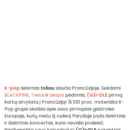
K-pop
šėlsmas
toliau
siaučia Prancūzijoje. Sekdami
BLACKPINK
,
Twice
ir
aespa
pėdomis,
(G)I-DLE
pirmą
kartą atvyksta į Prancūziją! Ši 100 proc. moteriška K-
Pop grupė skelbia apie savo pirmąsias gastroles
Europoje, kurių metu šį rudenį Paryžiuje įvyks išskirtinis
ir išskirtinis koncertas, kurio nevalia praleisti.
Pasižymėkite savo kalendorius!
(G)I-DLE
nekantriai