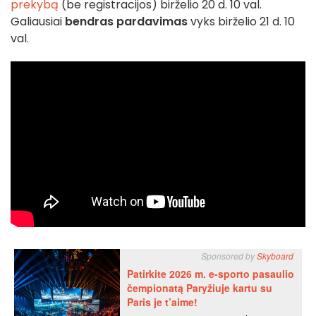
prekybą
(be registracijos) birželio 20 d. 10 val.
Galiausiai
bendras pardavimas
vyks birželio 21 d. 10
val.