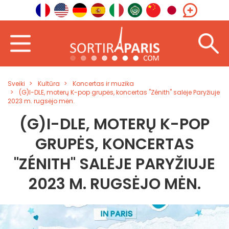
Sveiki
Kultūra
Koncertas ir muzika
(G)I-DLE, moterų K-pop grupės, koncertas "Zénith" salėje Paryžiuje
2023 m. rugsėjo mėn.
(G)I-DLE, MOTERŲ K-POP
GRUPĖS, KONCERTAS
"ZÉNITH" SALĖJE PARYŽIUJE
2023 M. RUGSĖJO MĖN.