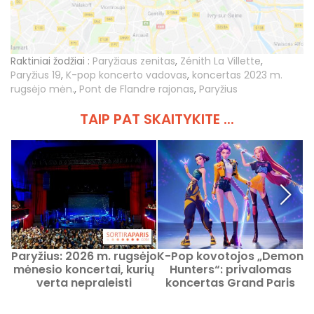
Raktiniai žodžiai :
Paryžiaus zenitas
,
Zénith La Villette
,
Paryžius 19
,
K-pop koncerto vadovas
,
koncertas 2023 m.
rugsėjo mėn.
,
Pont de Flandre rajonas
,
Paryžius
TAIP PAT SKAITYKITE ...
Paryžius: 2026 m. rugsėjo
K-Pop kovotojos „Demon
mėnesio koncertai, kurių
Hunters“: privalomas
T
verta nepraleisti
koncertas Grand Paris
Sud arenose