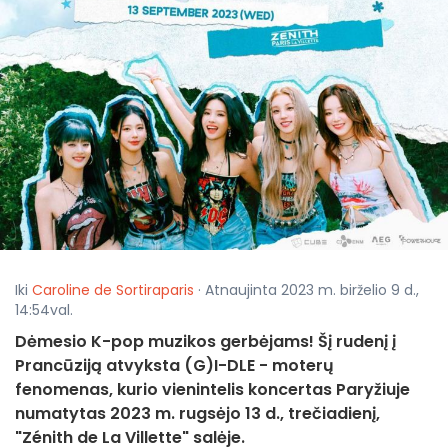
Iki
Caroline de Sortiraparis
· Atnaujinta 2023 m. birželio 9 d.,
14:54val.
Dėmesio K-pop muzikos gerbėjams! Šį rudenį į
Prancūziją atvyksta (G)I-DLE - moterų
fenomenas, kurio vienintelis koncertas Paryžiuje
numatytas 2023 m. rugsėjo 13 d., trečiadienį,
"Zénith de La Villette" salėje.