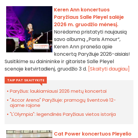
Keren Ann koncertuos
Paryžiaus Salle Pleyel salėje
2026 m. gruodžio mėnesį.
Norėdama pristatyti naujausią
savo albumą „Paris Amour“,
Keren Ann praneša apie
koncertą Paryžiuje 2026-aisiais!
Susitikime su dainininke ir gitariste Salle Pleyel
scenoje ketvirtadienį, gruodžio 3 d.
[Skaityti daugiau]
TAIP PAT SKAITYKITE
Paryžius: laukiamiausi 2026 metų koncertai
"Accor Arena" Paryžiuje: pramogų šventovė 12-
ajame rajone
"L'Olympia": legendinės Paryžiaus vietos istorija
Cat Power koncertuos Pleyelio