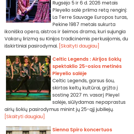
Rugsėjo 5 ir 6 d. 2026 metais
Pleyelio salė priima retą renginį:
La Terre Sauvage Europos turas,
Pekine 1987 metais sukurta
ikoniška opera, aistros ir šeimos drama, kuri sujungia
Vakarų lirizmą su Kinijos tradicinėmis perkusijomis, du
išskirtiniai pasirodymai.
[Skaityti daugiau]
Celtic Legends : Airijos šokių
spektaklio 25-osios metinės
Pleyelio salėje
Celtic Legends, garsus šou,
skirtas keltų kultūrai, grįžta į
sostinę 2027 m. vasarį Pleyel
salėje, siūlydamas nepaprastus
airių šokių pasirodymus minint jų 25-ąjį jubiliejų.
[Skaityti daugiau]
Sienna Spiro koncertuos