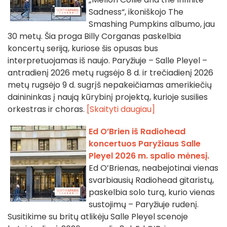
Sadness“, ikoniškojo The
Smashing Pumpkins albumo, jau
30 metų. Šia proga Billy Corganas paskelbia
koncertų seriją, kuriose šis opusas bus
interpretuojamas iš naujo. Paryžiuje – Salle Pleyel –
antradienį 2026 metų rugsėjo 8 d. ir trečiadienį 2026
metų rugsėjo 9 d. sugrįš nepakeičiamas amerikiečių
dainininkas į naują kūrybinį projektą, kurioje susilies
orkestras ir choras.
[Skaityti daugiau]
Ed O’Brien iš Radiohead
koncertuos Paryžiaus Salle
Pleyel 2026 m. spalio mėnesį.
Ed O’Brienas, neabejotinai vienas
svarbiausių Radiohead gitaristų,
paskelbia solo turą, kurio vienas
sustojimų – Paryžiuje rudenį.
Susitikime su britų atlikėju Salle Pleyel scenoje