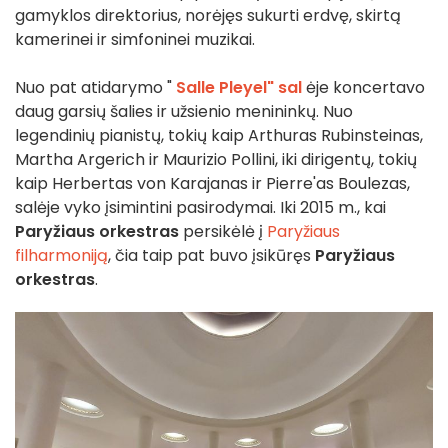
gamyklos direktorius, norėjęs sukurti erdvę, skirtą
kamerinei ir simfoninei muzikai.
Nuo pat atidarymo "
Salle Pleyel" sal
ėje koncertavo
daug garsių šalies ir užsienio menininkų. Nuo
legendinių pianistų, tokių kaip Arthuras Rubinsteinas,
Martha Argerich ir Maurizio Pollini, iki dirigentų, tokių
kaip Herbertas von Karajanas ir Pierre'as Boulezas,
salėje vyko įsimintini pasirodymai. Iki 2015 m., kai
Paryžiaus orkestras
persikėlė į
Paryžiaus
filharmoniją
, čia taip pat buvo įsikūręs
Paryžiaus
orkestras
.