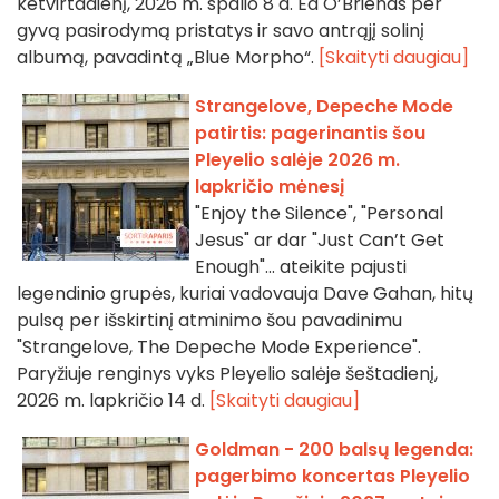
ketvirtadienį, 2026 m. spalio 8 d. Ed O’Brienas per
gyvą pasirodymą pristatys ir savo antrąjį solinį
albumą, pavadintą „Blue Morpho“.
[Skaityti daugiau]
Strangelove, Depeche Mode
patirtis: pagerinantis šou
Pleyelio salėje 2026 m.
lapkričio mėnesį
"Enjoy the Silence", "Personal
Jesus" ar dar "Just Can’t Get
Enough"... ateikite pajusti
legendinio grupės, kuriai vadovauja Dave Gahan, hitų
pulsą per išskirtinį atminimo šou pavadinimu
"Strangelove, The Depeche Mode Experience".
Paryžiuje renginys vyks Pleyelio salėje šeštadienį,
2026 m. lapkričio 14 d.
[Skaityti daugiau]
Goldman - 200 balsų legenda:
pagerbimo koncertas Pleyelio