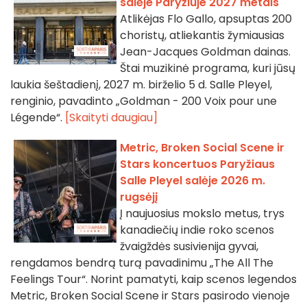
salėje Paryžiuje 2027 metais
Atlikėjas Flo Gallo, apsuptas 200
choristų, atliekantis žymiausias
Jean-Jacques Goldman dainas.
Štai muzikinė programa, kuri jūsų
laukia šeštadienį, 2027 m. birželio 5 d. Salle Pleyel,
renginio, pavadinto „Goldman - 200 Voix pour une
Légende“.
[Skaityti daugiau]
Metric, Broken Social Scene ir
Stars koncertuos Paryžiaus
Salle Pleyel salėje 2026 m.
rugsėjį
Į naujuosius mokslo metus, trys
kanadiečių indie roko scenos
žvaigždės susivienija gyvai,
rengdamos bendrą turą pavadinimu „The All The
Feelings Tour“. Norint pamatyti, kaip scenos legendos
Metric, Broken Social Scene ir Stars pasirodo vienoje