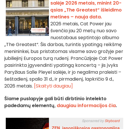
salėje 2026 metais, minint 20-
ąsias „The Greatest“ išleidimo
metines – nauja data.
2026 metais, Cat Power jau
švenčia jau 20 metų nuo savo
nuostabaus septintojo albumo
„The Greatest“. Šis darbas, turintis ypatingą reikšmę
menininkei, bus pristatomas visame savo grožyje per
jubiliejinį Europos turą rudenį. Prancūzijoje Cat Power
pasirinkta įgyvendinti ypatingą koncertą – jis įvyks
Paryžiaus Salle Pleyel salėje, ir jo negalima praleisti –
šeštadienį, spalio 31 d., ir pirmadienį, lapkričio 9 d.,
2026 metais.
[Skaityti daugiau]
Šiame puslapyje gali būti dirbtinio intelekto
padedamų elementų,
daugiau informacijos čia
.