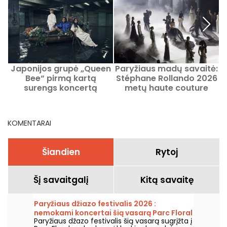
Japonijos grupė „Queen
Paryžiaus madų savaitė:
S
Bee“ pirmą kartą
Stéphane Rollando 2026
surengs koncertą
metų haute couture
Paryžiuje 2026 m. liepos
labdaros defiliavimas
mėnesį.
Olimpijoje – vaizdo
įrašas
KOMENTARAI
Šiandien
Rytoj
Šį savaitgalį
Kitą savaitę
Paryžiaus džiazo festivalis 2026 :
nemokami koncertai šią vasarą Parc Floral
Paryžiaus džazo festivalis šią vasarą sugrįžta į
grįžta, programa