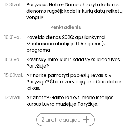
13:31val.
Paryžiaus Notre-Dame uždaryta kelioms
dienoms rugsėjį: kodėl ir kurių datų reikėtų
vengti?
Penktadienis
18:31val.
Paveldo dienos 2026: apsilankymai
Maubuisono abatijoje (95 rajonas),
programa
15:31val.
Kavinsky mirė: kur ir kada vyks laidotuvės
Paryžiuje?
15:02val.
Ar norite pamatyti popiežių Levas XIV
Paryžiuje? Štai rezervacijų pradžios data ir
laikas.
13:21val.
Ar žinote? Galite lankyti meno istorijos
kursus Luvro muziejuje Paryžiuje.
Žiūrėti daugiau