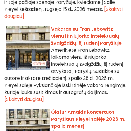
ir toje pačioje scenoje Paryžiuje, kviečiame į Salle
Pleyel šeštadienį, rugsėjo 15 d., 2026 metais.
[Skaityti
daugiau]
Vakaras su Fran Lebowitz –
vienu iš Niujorko intelektualų
žvaigždžių, šį rudenį Paryžiuje
Amerikietė Fran Lebowitz,
laikoma vienu iš Niujorko
intelektualų žvaigždžių, šį rudenį
atvyksta į Paryžių. Susitikite su
autore ir aktore trečiadienį, spalio 28 d., 2026 m.,
Pleyel salėje vyksiančioje išskirtinėje vakaro renginyje,
kurioje lauks susitikimas ir autografų dalijimas.
[Skaityti daugiau]
Ólafur Arnalds koncertuos
Paryžiaus Pleyel salėje 2026 m.
spalio mėnesį