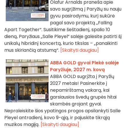
Ólafur Arnalds praneša apie
savo sugrįžimą į Paryžių su nauju
gyvu pasirodymu, kurį sukūrė
pagal savo projektą „Falling
Apart Together“. Susitikime šeštadienį, spalio 10
dieną, Paryžiaus „Salle Pleyel“ salėje galėsite patirti šį
unikalų hibridinį koncertą, kurio tikslas – „panaikinti
mus skiriančią atstumą“.
[Skaityti daugiau]
ABBA GOLD gyvai Plekė salėje
Paryžiuje, 2027 m. kovą
ABBA GOLD sugrįžta į Paryžių
2027 metais! Pasinerkite į
nepamirštamą vakarą, kai
garsiausios švedų grupės hitai
skambės grojant gyvai.
Nepraleiskite šios ypatingos progos apsilankyti Salle
Pleyel antradienį, kovo 9-ąją, ir pajuskite tikrąją
muzikos magiją.
[Skaityti daugiau]