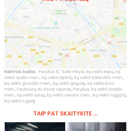
Raktiniai žodžiai :
Paryžius 8
,
"Salle Pleyel
,
ką veikti liepą
,
ką
veikti spalio mėn.
,
ką veikti lapkritį
,
ką veikti balandžio mėn.
,
ką veikti gruodžio mėn.
,
ką veikti gegužę
,
ką veikti kovo
mėn.
,
Faubourg du Roule rajonas
,
Paryžius
,
ką veikti birželio
mėn.
,
ką veikti sausį
,
ką veikti vasario mėn.
,
ką veikti rugpjūtį
,
ką veikti rugsėjį
TAIP PAT SKAITYKITE ...