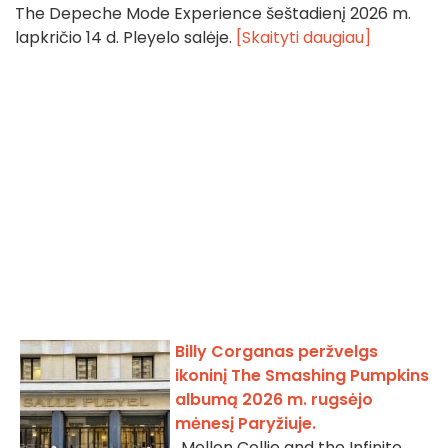
The Depeche Mode Experience šeštadienį 2026 m.
lapkričio 14 d. Pleyelo salėje.
[Skaityti daugiau]
Billy Corganas peržvelgs
ikoninį The Smashing Pumpkins
albumą 2026 m. rugsėjo
mėnesį Paryžiuje.
„Mellon Collie and the Infinite