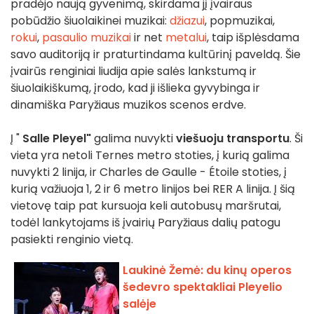
pradėjo naują gyvenimą, skirdama jį įvairaus
pobūdžio šiuolaikinei muzikai:
džiazui
, popmuzikai,
rokui
,
pasaulio muzikai
ir net
metalui
, taip išplėsdama
savo auditoriją ir praturtindama kultūrinį paveldą. Šie
įvairūs renginiai liudija apie salės lankstumą ir
šiuolaikiškumą, įrodo, kad ji išlieka gyvybinga ir
dinamiška Paryžiaus muzikos scenos erdve.
Į "
Salle Pleyel"
galima nuvykti
viešuoju transportu
. Ši
vieta yra netoli Ternes metro stoties, į kurią galima
nuvykti 2 linija, ir Charles de Gaulle - Étoile stoties, į
kurią važiuoja 1, 2 ir 6 metro linijos bei RER A linija. Į šią
vietovę taip pat kursuoja keli autobusų maršrutai,
todėl lankytojams iš įvairių Paryžiaus dalių patogu
pasiekti renginio vietą.
Laukinė Žemė: du kinų operos
šedevro spektakliai Pleyelio
salėje