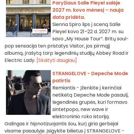
Paryžiaus Salle Pleyel salėje
2027 m. kovo mėnesį – nauja
data pridėta.
Sienna Spiro lips į sceną Salle
Pleyel kovo 21–22 d. 2027 m. su
savo „My House Tour“. Britų soul-
pop sensacija ten pristatys Visitor, jos pirmąjį
albumą, įrašytą tarp legendinių studijų Abbey Road ir
Electric Lady.
[Skaityti daugiau]
STRANGELOVE - Depeche Mode
patirtis
Remiantis - Įženkite į kerinčiai
netikėtą Depeche Mode pasaulį,
legendinės grupės, kuri formavo
sintetpopo, new wave ir
elektroninio roko istoriją.
Galingas ir hipnotizuojantis šou, kurį giria gerbėjai
visame pasaulyje. Įsigykite bilietus į STRANGELOVE -