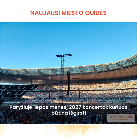
NAUJAUSI MIESTO GUIDĖS
Paryžiuje liepos mėnesį 2027 koncertai: kuriuos
būtina išgirsti