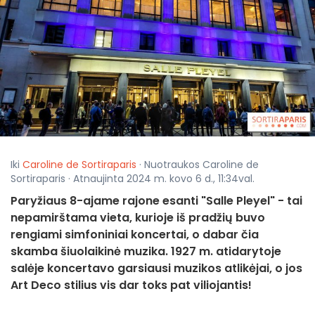
Iki
Caroline de Sortiraparis
· Nuotraukos Caroline de
Sortiraparis · Atnaujinta 2024 m. kovo 6 d., 11:34val.
Paryžiaus 8-ajame rajone esanti "Salle Pleyel" - tai
nepamirštama vieta, kurioje iš pradžių buvo
rengiami simfoniniai koncertai, o dabar čia
skamba šiuolaikinė muzika. 1927 m. atidarytoje
salėje koncertavo garsiausi muzikos atlikėjai, o jos
Art Deco stilius vis dar toks pat viliojantis!