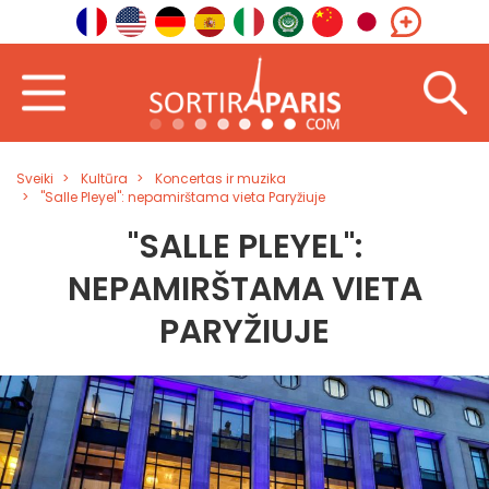
Sveiki
Kultūra
Koncertas ir muzika
"Salle Pleyel": nepamirštama vieta Paryžiuje
"SALLE PLEYEL":
NEPAMIRŠTAMA VIETA
PARYŽIUJE