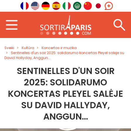
Sveiki
Kultūra
Koncertas ir muzika
Sentinelles d'un soir 2025: solidarumo koncertas Pleyel salėje su
David Hallyday, Anggun...
SENTINELLES D'UN SOIR
2025: SOLIDARUMO
KONCERTAS PLEYEL SALĖJE
SU DAVID HALLYDAY,
ANGGUN...