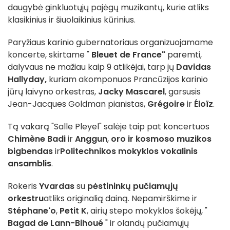
daugybė ginkluotųjų pajėgų muzikantų, kurie atliks
klasikinius ir šiuolaikinius kūrinius.
Paryžiaus karinio gubernatoriaus organizuojamame
koncerte, skirtame "
Bleuet de France"
paremti,
dalyvaus ne mažiau kaip 9 atlikėjai, tarp jų
Davidas
Hallyday,
kuriam akomponuos Prancūzijos karinio
jūrų laivyno orkestras,
Jacky Mascarel
, garsusis
Jean-Jacques Goldman pianistas,
Grégoire
ir
Éloïz
.
Tą vakarą "Salle Pleyel" salėje taip pat koncertuos
Chimène Badi
ir
Anggun
,
oro ir kosmoso muzikos
bigbendas
ir
Politechnikos mokyklos vokalinis
ansamblis
.
Rokeris
Yvardas
su
pėstininkų pučiamųjų
orkestru
atliks originalią dainą. Nepamirškime ir
Stéphane'o
,
Petit K
, airių stepo mokyklos šokėjų, "
Bagad de Lann-Bihoué
" ir olandų pučiamųjų