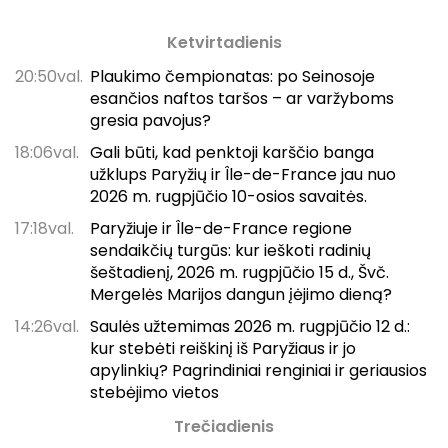
Ketvirtadienis
20:50val.
Plaukimo čempionatas: po Seinosoje
esančios naftos taršos – ar varžyboms
gresia pavojus?
18:06val.
Gali būti, kad penktoji karščio banga
užklups Paryžių ir Île-de-France jau nuo
2026 m. rugpjūčio 10-osios savaitės.
17:18val.
Paryžiuje ir Île-de-France regione
sendaikčių turgūs: kur ieškoti radinių
šeštadienį, 2026 m. rugpjūčio 15 d., Švč.
Mergelės Marijos dangun įėjimo dieną?
14:26val.
Saulės užtemimas 2026 m. rugpjūčio 12 d.:
kur stebėti reiškinį iš Paryžiaus ir jo
apylinkių? Pagrindiniai renginiai ir geriausios
stebėjimo vietos
Trečiadienis