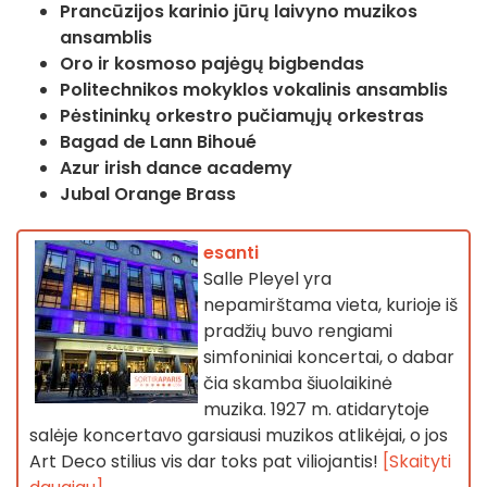
Prancūzijos karinio jūrų laivyno muzikos
ansamblis
Oro ir kosmoso pajėgų bigbendas
Politechnikos mokyklos vokalinis ansamblis
Pėstininkų orkestro pučiamųjų orkestras
Bagad de Lann Bihoué
Azur irish dance academy
Jubal Orange Brass
esanti
Salle Pleyel yra
nepamirštama vieta, kurioje iš
pradžių buvo rengiami
simfoniniai koncertai, o dabar
čia skamba šiuolaikinė
muzika. 1927 m. atidarytoje
salėje koncertavo garsiausi muzikos atlikėjai, o jos
Art Deco stilius vis dar toks pat viliojantis!
[Skaityti