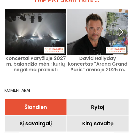
TAIP PAT SKAITYKITE ...
Koncertai Paryžiuje 2027
David Hallyday
m. balandžio mėn.: kurių
koncertas "Arena Grand
negalima praleisti
Paris" arenoje 2025 m.
kovo mėn.
KOMENTARAI
Šiandien
Rytoj
Šį savaitgalį
Kitą savaitę