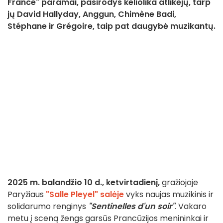
France" paramai, pasirodys keliolika atlikėjų, tarp
jų David Hallyday, Anggun, Chimène Badi,
Stéphane ir Grégoire, taip pat daugybė muzikantų.
2025 m. balandžio 10 d., ketvirtadienį,
gražiojoje
Paryžiaus
"Salle Pleyel" salėje
vyks naujas muzikinis ir
solidarumo renginys
"Sentinelles d'un soir"
. Vakaro
metu į sceną žengs garsūs Prancūzijos menininkai ir