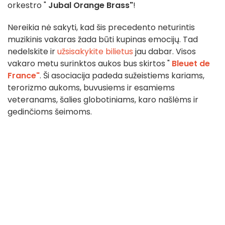
orkestro "
Jubal Orange Brass"
!
Nereikia nė sakyti, kad šis precedento neturintis
muzikinis vakaras žada būti kupinas emocijų. Tad
nedelskite ir
užsisakykite bilietus
jau dabar. Visos
vakaro metu surinktos aukos bus skirtos "
Bleuet de
France"
. Ši asociacija padeda sužeistiems kariams,
terorizmo aukoms, buvusiems ir esamiems
veteranams, šalies globotiniams, karo našlėms ir
gedinčioms šeimoms.