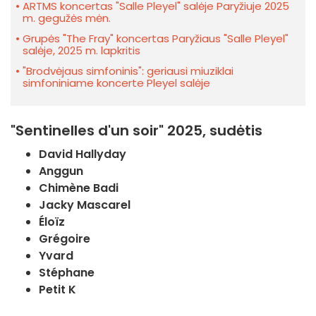
ARTMS koncertas "Salle Pleyel" salėje Paryžiuje 2025
m. gegužės mėn.
Grupės "The Fray" koncertas Paryžiaus "Salle Pleyel"
salėje, 2025 m. lapkritis
"Brodvėjaus simfoninis": geriausi miuziklai
simfoniniame koncerte Pleyel salėje
"Sentinelles d'un soir" 2025, sudėtis
David Hallyday
Anggun
Chimène Badi
Jacky Mascarel
Éloïz
Grégoire
Yvard
Stéphane
Petit K