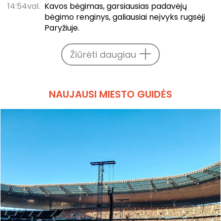
14:54val.
Kavos bėgimas, garsiausias padavėjų
bėgimo renginys, galiausiai neįvyks rugsėjį
Paryžiuje.
Žiūrėti daugiau
NAUJAUSI MIESTO GUIDĖS