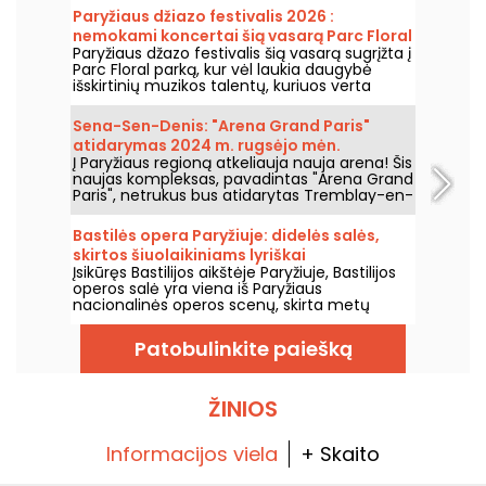
Paryžiaus džiazo festivalis 2026 :
nemokami koncertai šią vasarą Parc Floral
Paryžiaus džazo festivalis šią vasarą sugrįžta į
grįžta, programa
Parc Floral parką, kur vėl laukia daugybė
išskirtinių muzikos talentų, kuriuos verta
pamatyti ir išgirsti įspūdingo kaimo ramybės
fone. Štai nemokamų koncertų programa,
Sena-Sen-Denis: "Arena Grand Paris"
kurią kviečiame atrasti nuo 2026 m. birželio
atidarymas 2024 m. rugsėjo mėn.
24 d. iki 2026 m. rugsėjo 6 d.
Į Paryžiaus regioną atkeliauja nauja arena! Šis
naujas kompleksas, pavadintas "Arena Grand
Paris", netrukus bus atidarytas Tremblay-en-
France, Seine-Saint-Denis, ir turės dvi 7000 ir
2000 vietų sales. Mes jums viską apie tai
Bastilės opera Paryžiuje: didelės salės,
papasakosime.
skirtos šiuolaikiniams lyriškai
Įsikūręs Bastilijos aikštėje Paryžiuje, Bastilijos
spektakliams
operos salė yra viena iš Paryžiaus
nacionalinės operos scenų, skirta metų
bėgyje rengti operas ir baletus. Atidaryta
1989 metais, ši šiuolaikinė architektūros
Patobulinkite paiešką
erdvė pritraukia plačią auditoriją ir tampa
svarbiu tašku, kur sužinoti apie šalies lyriškus
ir choreografinius pasirodymus sostinėje.
ŽINIOS
Informacijos viela
+ Skaito