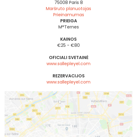
75008
Paris 8
Maršruto planuotojas
Prieinamumas
PRIEIGA
M°Ternes
KAINOS
€25 - €80
OFICIALI SVETAINĖ
www.sallepleyel.com
REZERVACIJOS
www.sallepleyel.com