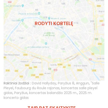
RODYTI KORTELĘ
Raktiniai žodžiai :
David Hallyday
,
Paryžius 8
,
Anggun
,
"Salle
Pleyel
,
Faubourg du Roule rajonas
,
koncertas salle pleyel
gidas
,
Paryžius
,
koncertas balandžio 2025 m.
,
2025 m.
koncerto gidas