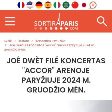
Sveiki
Kultūra
Koncertas ir muzika
Joé Dwèt Filé koncertas "Accor" arenoje Paryžiuje 2024 m.
gruodžio mėn.
JOÉ DWÈT FILÉ KONCERTAS
"ACCOR" ARENOJE
PARYŽIUJE 2024 M.
GRUODŽIO MĖN.