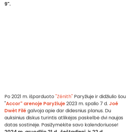
9".
Po 2021 m. išparduoto
"Zénith"
Paryžiuje ir didžiulio šou
"
Accor" arenoje Paryžiuje
2023 m. spalio 7 d.
Joé
Dwèt Filé
galvoja apie dar didesnius planus. Du
auksinius diskus turintis atlikėjas paskelbė dvi naujas
datas sostinėje. Pasižymėkite savo kalendoriuose!
2024 m. gruodžio 21 d., šeštadienį, ir 22 d.,