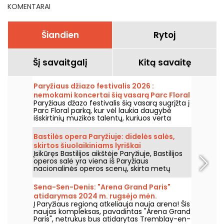
KOMENTARAI
Šiandien
Rytoj
Šį savaitgalį
Kitą savaitę
Paryžiaus džiazo festivalis 2026 :
nemokami koncertai šią vasarą Parc Floral
Paryžiaus džazo festivalis šią vasarą sugrįžta į
grįžta, programa
Parc Floral parką, kur vėl laukia daugybė
išskirtinių muzikos talentų, kuriuos verta
pamatyti ir išgirsti įspūdingo kaimo ramybės
fone. Štai nemokamų koncertų programa,
Bastilės opera Paryžiuje: didelės salės,
kurią kviečiame atrasti nuo 2026 m. birželio
skirtos šiuolaikiniams lyriškai
24 d. iki 2026 m. rugsėjo 6 d.
Įsikūręs Bastilijos aikštėje Paryžiuje, Bastilijos
spektakliams
operos salė yra viena iš Paryžiaus
nacionalinės operos scenų, skirta metų
bėgyje rengti operas ir baletus. Atidaryta
1989 metais, ši šiuolaikinė architektūros
Sena-Sen-Denis: "Arena Grand Paris"
erdvė pritraukia plačią auditoriją ir tampa
atidarymas 2024 m. rugsėjo mėn.
svarbiu tašku, kur sužinoti apie šalies lyriškus
Į Paryžiaus regioną atkeliauja nauja arena! Šis
ir choreografinius pasirodymus sostinėje.
naujas kompleksas, pavadintas "Arena Grand
Paris", netrukus bus atidarytas Tremblay-en-