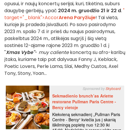
opusui, ir naujų koncertų serijai, kuri, tikėtina, suburs
daugybę gerbėjų, ypač
2024 m. gruodžio 21 ir 22 d
.
"
target="_blank">Accor
Arena Paryžiuje
! Tai vieta,
kurioje jis pradeda įsivažiuoti. Po savo pasirodymo
2023 m. spalio 7 d. ir prieš du naujus pasirodymus,
paskelbtus 2024 m., atlikėjas sugrįš į šią vietą
sostinės 12-ajame rajone 2023 m. gruodžio 1 d. į
"
Xmas Vybe"
-
muy caliente
koncertą su afro-karibų
įtaka, kuriame taip pat dalyvaus Fanny J, Keblack,
Poetic Lovers, Perle Lama, Slaï, Medhy Custos, Axel
Tony, Stony, Yoan...