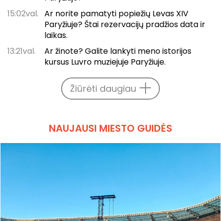
15:02val.
Ar norite pamatyti popiežių Levas XIV
Paryžiuje? Štai rezervacijų pradžios data ir
laikas.
13:21val.
Ar žinote? Galite lankyti meno istorijos
kursus Luvro muziejuje Paryžiuje.
Žiūrėti daugiau
NAUJAUSI MIESTO GUIDĖS