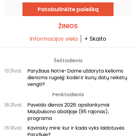
France, Seine-Saint-Denis, ir turės dvi 7000 ir
2000 vietų sales. Mes jums viską apie tai
Patobulinkite paiešką
papasakosime.
ŽINIOS
Informacijos viela
+ Skaito
Šeštadienis
13:31val.
Paryžiaus Notre-Dame uždaryta kelioms
dienoms rugsėjį: kodėl ir kurių datų reikėtų
vengti?
Penktadienis
18:31val.
Paveldo dienos 2026: apsilankymai
Maubuisono abatijoje (95 rajonas),
programa
15:31val.
Kavinsky mirė: kur ir kada vyks laidotuvės
Paryžiuje?