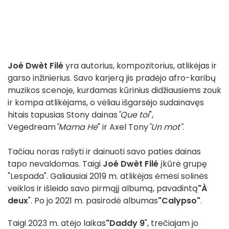
Joé Dwèt Filé
yra autorius, kompozitorius, atlikėjas ir
garso inžinierius. Savo karjerą jis pradėjo afro-karibų
muzikos scenoje, kurdamas kūrinius didžiausiems zouk
ir kompa atlikėjams, o vėliau išgarsėjo sudainavęs
hitais tapusias Stony dainas
"Que toi
",
Vegedream
"Mama He
" ir Axel Tony
"Un mot"
.
Tačiau noras rašyti ir dainuoti savo paties dainas
tapo nevaldomas. Taigi
Joé Dwèt Filé
įkūrė grupę
"Lespada". Galiausiai 2019 m. atlikėjas ėmėsi solinės
veiklos ir išleido savo pirmąjį albumą, pavadintą
"À
deux
". Po jo 2021 m. pasirodė albumas
"Calypso"
.
Taigi 2023 m. atėjo laikas
"Daddy 9
", trečiajam jo