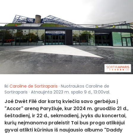
Iki
Caroline de Sortiraparis
· Nuotraukos Caroline de
Sortiraparis · Atnaujinta 2023 m. spalio 9 d., 13:00val.
Joé Dwèt Filé dar kartą kviečia savo gerbėjus į
"Accor" areną Paryžiuje, kur 2024 m. gruodžio 21 d.,
šeštadienį, ir 22 d., sekmadienį, įvyks du koncertai,
kurių neįmanoma praleisti! Tai bus proga atlikėjui
gyvai atlikti kūrinius iš naujausio albumo "Daddy