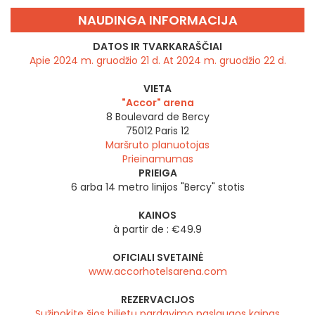
NAUDINGA INFORMACIJA
DATOS IR TVARKARAŠČIAI
Apie 2024 m. gruodžio 21 d. At 2024 m. gruodžio 22 d.
VIETA
"Accor" arena
8 Boulevard de Bercy
75012
Paris 12
Maršruto planuotojas
Prieinamumas
PRIEIGA
6 arba 14 metro linijos "Bercy" stotis
KAINOS
à partir de : €49.9
OFICIALI SVETAINĖ
www.accorhotelsarena.com
REZERVACIJOS
Sužinokite šios bilietų pardavimo paslaugos kainas