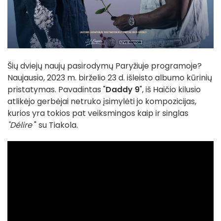
Šių dviejų naujų pasirodymų Paryžiuje programoje?
Naujausio, 2023 m. birželio 23 d. išleisto albumo kūrinių
pristatymas. Pavadintas "
Daddy 9
", iš Haičio kilusio
atlikėjo gerbėjai netruko įsimylėti jo kompozicijas,
kurios yra tokios pat veiksmingos kaip ir singlas
"Délire
" su Tiakola.