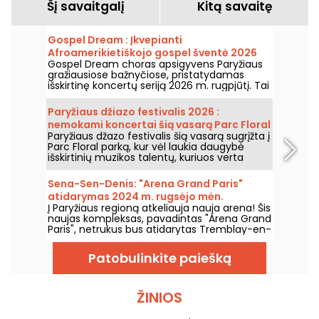
Šį savaitgalį
Kitą savaitę
Gospel Dream : Įkvepianti
Afroamerikietiškojo gospel šventė 2026
Gospel Dream choras apsigyvens Paryžiaus
m. rugpjūtį Paryžiuje
gražiausiose bažnyčiose, pristatydamas
išskirtinę koncertų seriją 2026 m. rugpjūtį. Tai
unikali muzikos patirtis, švenčianti viltį,
vienybę ir atsparumą per autentikas
Paryžiaus džiazo festivalis 2026 :
Afroamerikietiškosios bažnyčios giesmes.
nemokami koncertai šią vasarą Parc Floral
Paryžiaus džazo festivalis šią vasarą sugrįžta į
grįžta, programa
Parc Floral parką, kur vėl laukia daugybė
išskirtinių muzikos talentų, kuriuos verta
pamatyti ir išgirsti įspūdingo kaimo ramybės
fone. Štai nemokamų koncertų programa,
Sena-Sen-Denis: "Arena Grand Paris"
kurią kviečiame atrasti nuo 2026 m. birželio
atidarymas 2024 m. rugsėjo mėn.
24 d. iki 2026 m. rugsėjo 6 d.
Į Paryžiaus regioną atkeliauja nauja arena! Šis
naujas kompleksas, pavadintas "Arena Grand
Paris", netrukus bus atidarytas Tremblay-en-
France, Seine-Saint-Denis, ir turės dvi 7000 ir
2000 vietų sales. Mes jums viską apie tai
Patobulinkite paiešką
papasakosime.
ŽINIOS