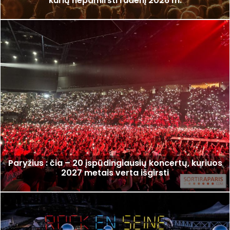
kurių nepamiršti rudenį 2026 m.
Paryžius : čia – 20 įspūdingiausių koncertų, kuriuos
2027 metais verta išgirsti