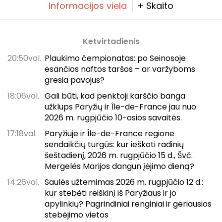
Informacijos viela
+ Skaito
Ketvirtadienis
20:50val.
Plaukimo čempionatas: po Seinosoje
esančios naftos taršos – ar varžyboms
gresia pavojus?
18:06val.
Gali būti, kad penktoji karščio banga
užklups Paryžių ir Île-de-France jau nuo
2026 m. rugpjūčio 10-osios savaitės.
17:18val.
Paryžiuje ir Île-de-France regione
sendaikčių turgūs: kur ieškoti radinių
šeštadienį, 2026 m. rugpjūčio 15 d., Švč.
Mergelės Marijos dangun įėjimo dieną?
14:26val.
Saulės užtemimas 2026 m. rugpjūčio 12 d.:
kur stebėti reiškinį iš Paryžiaus ir jo
apylinkių? Pagrindiniai renginiai ir geriausios
stebėjimo vietos