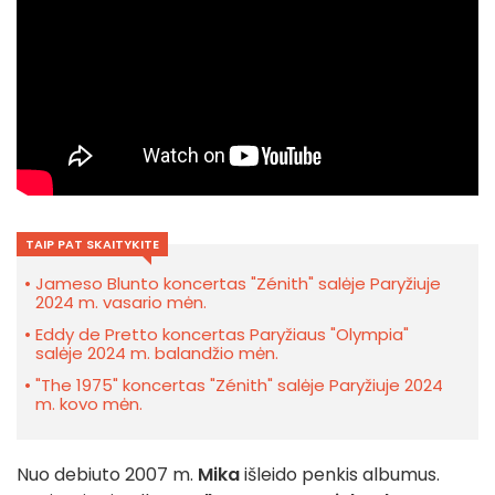
TAIP PAT SKAITYKITE
Jameso Blunto koncertas "Zénith" salėje Paryžiuje
2024 m. vasario mėn.
Eddy de Pretto koncertas Paryžiaus "Olympia"
salėje 2024 m. balandžio mėn.
"The 1975" koncertas "Zénith" salėje Paryžiuje 2024
m. kovo mėn.
Nuo debiuto 2007 m.
Mika
išleido penkis albumus.