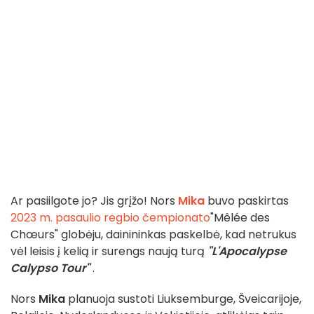
Ar pasiilgote jo? Jis grįžo! Nors
Mika
buvo paskirtas
2023 m. pasaulio regbio čempionato
"Mêlée des
Chœurs" globėju, dainininkas paskelbė, kad netrukus
vėl leisis į kelią ir surengs naują turą
"L'Apocalypse
Calypso Tour"
.
Nors
Mika
planuoja sustoti Liuksemburge, Šveicarijoje,