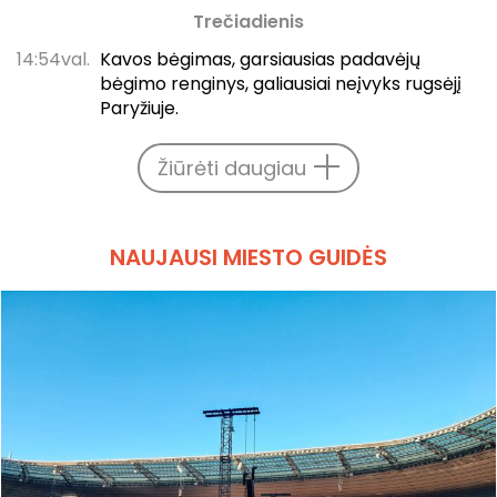
Trečiadienis
14:54val.
Kavos bėgimas, garsiausias padavėjų
bėgimo renginys, galiausiai neįvyks rugsėjį
Paryžiuje.
Žiūrėti daugiau
NAUJAUSI MIESTO GUIDĖS