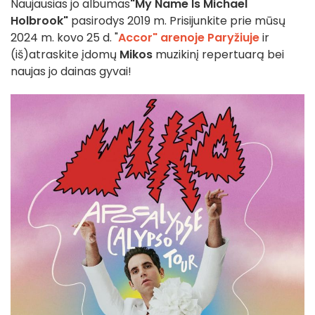
Naujausias jo albumas
"My Name Is Michael
Holbrook"
pasirodys 2019 m. Prisijunkite prie mūsų
2024 m. kovo 25 d. "
Accor" arenoje Paryžiuje
ir
(iš)atraskite įdomų
Mikos
muzikinį repertuarą bei
naujas jo dainas gyvai!