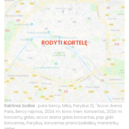
RODYTI KORTELĘ
Raktiniai žodžiai :
paris bercy
,
Mika
,
Paryžius 12
,
"Accor Arena
Paris
,
Bercy rajonas
,
2024 m. kovo mėn. koncertas
,
2024 m.
koncertų gidas
,
accor arena gidas koncertas
,
pop gido
koncertas
,
Paryžius
,
koncertas prancūzakalbių menininkų
gidas