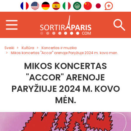
Sveiki
Kultūra
Koncertas ir muzika
Mikos koncertas "Accor" arenoje Paryžiuje 2024 m. kovo mėn.
MIKOS KONCERTAS
"ACCOR" ARENOJE
PARYŽIUJE 2024 M. KOVO
MĖN.