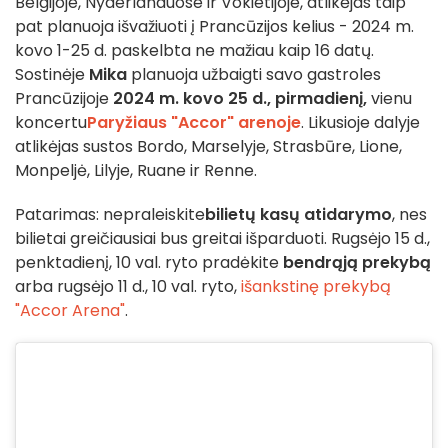
Belgijoje, Nyderlanduose ir Vokietijoje, atlikėjas taip
pat planuoja išvažiuoti į Prancūzijos kelius - 2024 m.
kovo 1-25 d. paskelbta ne mažiau kaip 16 datų.
Sostinėje
Mika
planuoja užbaigti savo gastroles
Prancūzijoje
2024 m. kovo 25 d., pirmadienį,
vienu
koncertu
Paryžiaus "Accor" arenoje
. Likusioje dalyje
atlikėjas sustos Bordo, Marselyje, Strasbūre, Lione,
Monpeljė, Lilyje, Ruane ir Renne.
Patarimas: nepraleiskite
bilietų kasų atidarymo
, nes
bilietai greičiausiai bus greitai išparduoti. Rugsėjo 15 d.,
penktadienį, 10 val. ryto pradėkite
bendrąją prekybą
arba rugsėjo 11 d., 10 val. ryto,
išankstinę prekybą
"Accor Arena"
.