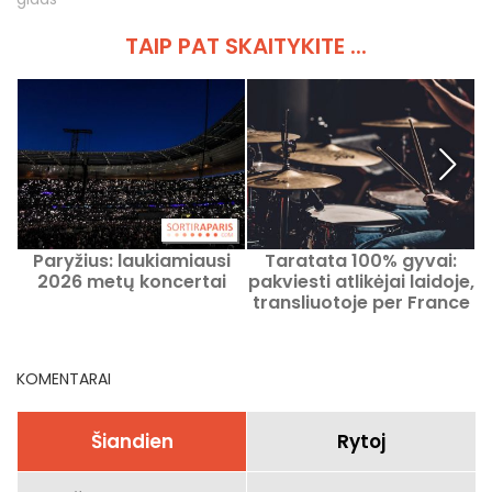
TAIP PAT SKAITYKITE ...
Paryžius: laukiamiausi
Taratata 100% gyvai:
K
2026 metų koncertai
pakviesti atlikėjai laidoje,
transliuotoje per France
r
2 2026 m. balandžio 24 d.
KOMENTARAI
Šiandien
Rytoj