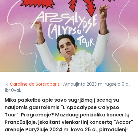
Iki
Caroline de Sortiraparis
· Atnaujinta 2023 m. rugsėjo 9 d.,
11:40val.
Mika paskelbė apie savo sugrįžimą į sceną su
naujomis gastrolėmis "L'Apocalypse Calypso
Tour". Programoje? Maždaug penkiolika koncertų
Prancūzijoje, įskaitant vienkartinį koncertą "Accor"
arenoje Paryžiuje 2024 m. kovo 25 d., pirmadienį!