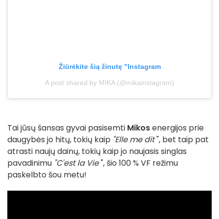
Žiūrėkite šią žinutę "Instagram
A post shared by MIKA (@mikainstagram)
Tai jūsų šansas gyvai pasisemti
Mikos
energijos prie
daugybės jo hitų, tokių kaip
"Elle me dit
", bet taip pat
atrasti naujų dainų, tokių kaip jo naujasis singlas
pavadinimu
"C'est la Vie
", šio 100 % VF režimu
paskelbto šou metu!