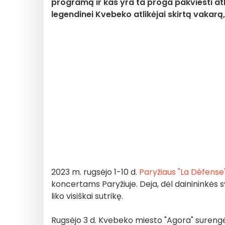
programą ir kas yra ta proga pakviesti at
legendinei Kvebeko atlikėjai skirtą vakarą,
2023 m. rugsėjo 1-10 d.
Paryžiaus "La Défense
koncertams Paryžiuje. Deja, dėl dainininkės 
liko visiškai sutrikę.
Rugsėjo 3 d. Kvebeko miesto "Agora" suren