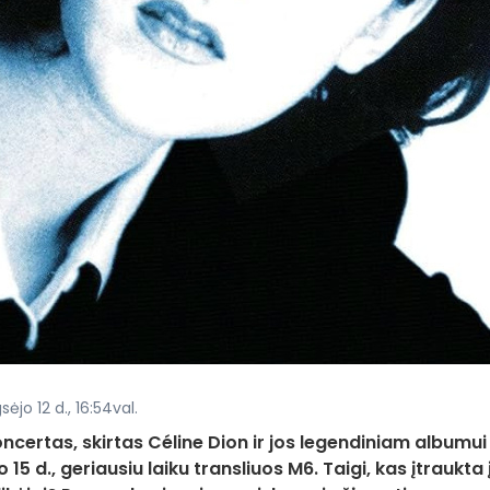
ėjo 12 d., 16:54val.
oncertas, skirtas Céline Dion ir jos legendiniam albumui
 15 d., geriausiu laiku transliuos M6. Taigi, kas įtraukta 