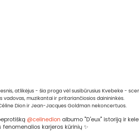
snis, atlikėjus - šia proga vėl susibūrusius Kvebeke - sce
s vadovas, muzikantai ir pritariančiosios dainininkės.
 Céline Dion ir Jean-Jacques Goldman nekoncertuos.
beprotišką
@celinedion
albumo "D'eux" istoriją ir kel
os fenomenalios karjeros kūrinių ✨