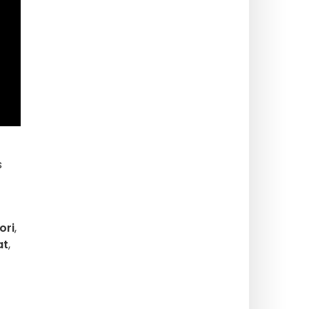
s
ori
,
at
,