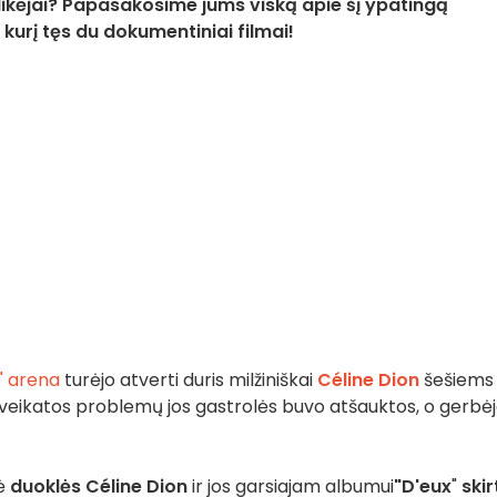
likėjai? Papasakosime jums viską apie šį ypatingą
 kurį tęs du dokumentiniai filmai!
" arena
turėjo atverti duris milžiniškai
Céline Dion
šešiems 
sveikatos problemų jos gastrolės buvo atšauktos, o gerbėj
gė
duoklės Céline Dion
ir jos garsiajam albumui
"D'eux
"
skir