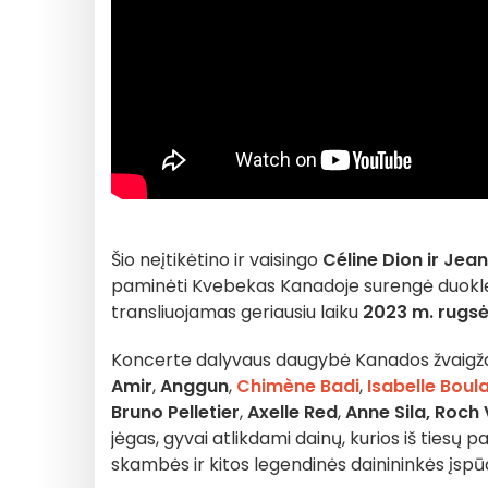
Šio neįtikėtino ir vaisingo
Céline Dion ir Je
paminėti Kvebekas Kanadoje surengė duokl
transliuojamas geriausiu laiku
2023 m. rugsėj
Koncerte dalyvaus daugybė Kanados žvaigždės
Amir
,
Anggun
,
Chimène Badi
,
Isabelle Boul
Bruno Pelletier
,
Axelle Red
,
Anne Sila, Roch 
jėgas, gyvai atlikdami dainų, kurios iš tiesų
skambės ir kitos legendinės dainininkės įspū