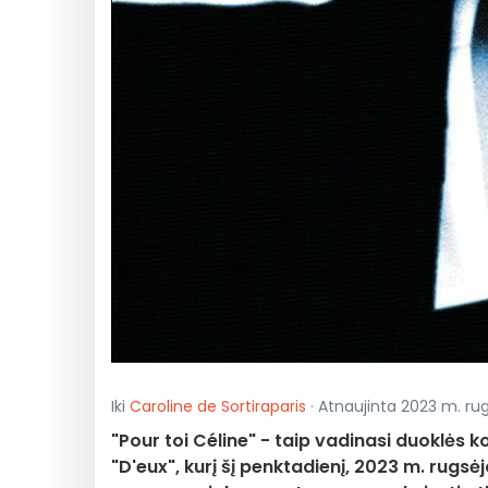
Iki
Caroline de Sortiraparis
· Atnaujinta 2023 m. rugs
"Pour toi Céline" - taip vadinasi duoklės k
"D'eux", kurį šį penktadienį, 2023 m. rugsėjo