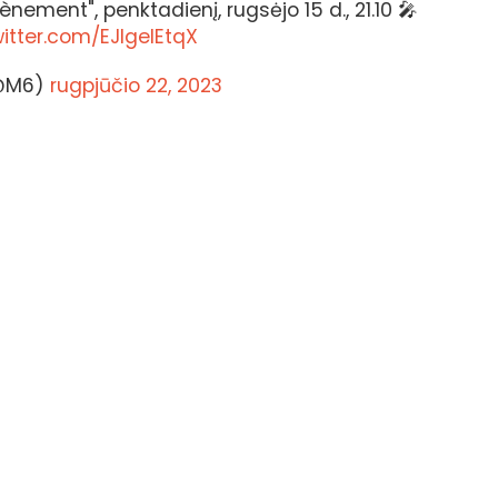
vènement", penktadienį, rugsėjo 15 d., 21.10 🎤
witter.com/EJIgelEtqX
@M6)
rugpjūčio 22, 2023