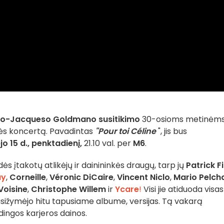
ano-Jacqueso Goldmano susitikimo
30-osioms metinėm
ės koncertą. Pavadintas
"Pour toi Céline
", jis bus
o 15 d., penktadienį,
21.10 val. per
M6
.
 įtakotų atlikėjų ir dainininkės draugų, tarp jų
Patrick Fi
ay
,
Corneille
,
Véronic DiCaire
,
Vincent Niclo
,
Mario Pelch
Voisine
,
Christophe Willem
ir
Ycare
!
Visi jie atiduoda visas
 pasižymėjo hitu tapusiame albume, versijas. Tą vakarą
dingos karjeros dainos.