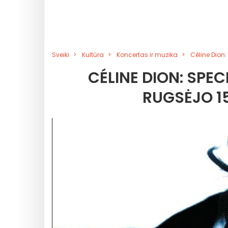
Sveiki
Kultūra
Koncertas ir muzika
Céline Dion:
CÉLINE DION: SPE
RUGSĖJO 15