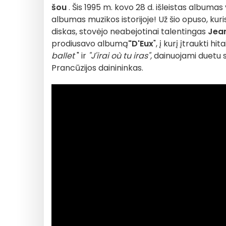
šou
. Šis 1995 m. kovo 28 d. išleistas album
albumas muzikos istorijoje! Už šio opuso, kur
diskas, stovėjo neabejotinai talentingas
Jea
prodiusavo albumą
"D'Eux
", į kurį įtraukti hita
ballet
" ir
"J'irai où tu iras",
dainuojami duetu s
Prancūzijos dainininkas.