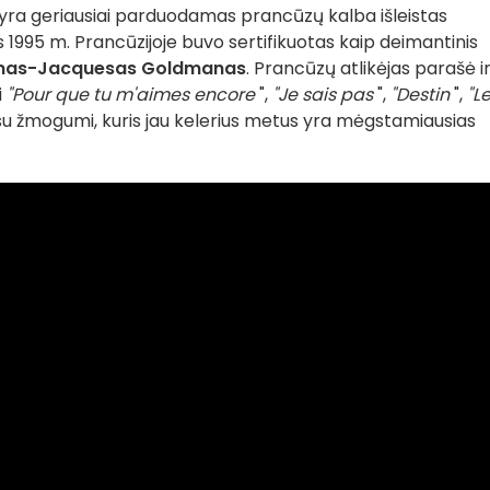
as yra geriausiai parduodamas prancūzų kalba išleistas
is 1995 m. Prancūzijoje buvo sertifikuotas kaip deimantinis
nas-Jacquesas Goldmanas
. Prancūzų atlikėjas parašė i
i
"Pour que tu m'aimes encore
",
"Je sais pas
",
"Destin
",
"L
u žmogumi, kuris jau kelerius metus yra mėgstamiausias