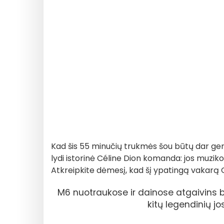
Kad šis 55 minučių trukmės šou būtų dar gere
lydi istorinė Céline Dion komanda: jos muziko
Atkreipkite dėmesį, kad šį ypatingą vakarą
M6 nuotraukose ir dainose atgaivins 
kitų legendinių j