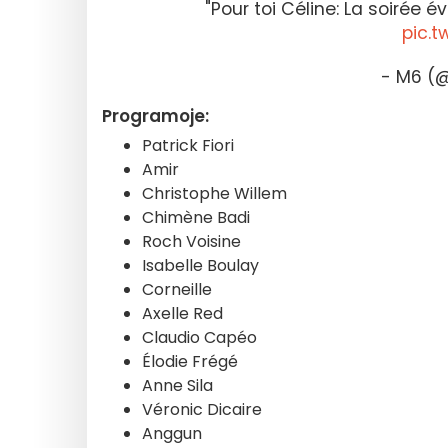
"Pour toi Céline: La soirée é
pic.t
- M6 (
Programoje:
Patrick Fiori
Amir
Christophe Willem
Chimène Badi
Roch Voisine
Isabelle Boulay
Corneille
Axelle Red
Claudio Capéo
Élodie Frégé
Anne Sila
Véronic Dicaire
Anggun