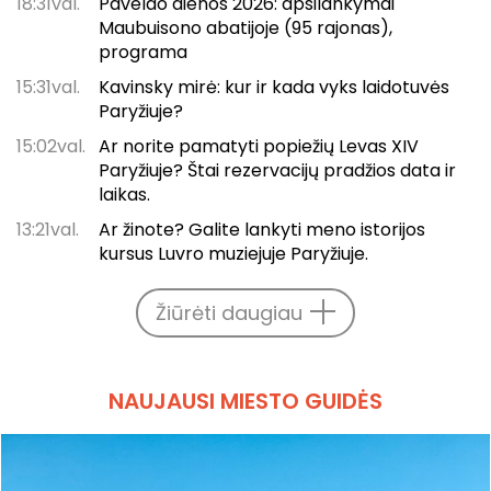
18:31val.
Paveldo dienos 2026: apsilankymai
Maubuisono abatijoje (95 rajonas),
programa
15:31val.
Kavinsky mirė: kur ir kada vyks laidotuvės
Paryžiuje?
15:02val.
Ar norite pamatyti popiežių Levas XIV
Paryžiuje? Štai rezervacijų pradžios data ir
laikas.
13:21val.
Ar žinote? Galite lankyti meno istorijos
kursus Luvro muziejuje Paryžiuje.
Žiūrėti daugiau
NAUJAUSI MIESTO GUIDĖS