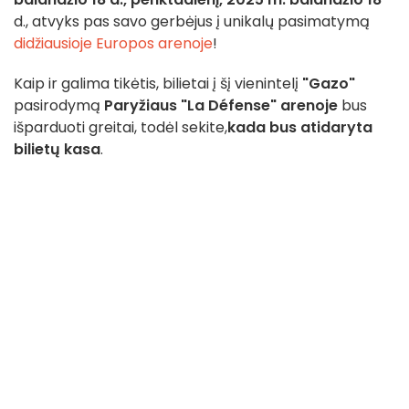
d., atvyks pas savo gerbėjus į unikalų pasimatymą
didžiausioje Europos arenoje
!
Kaip ir galima tikėtis, bilietai į šį vienintelį
"Gazo"
pasirodymą
Paryžiaus "La Défense" arenoje
bus
išparduoti greitai, todėl sekite,
kada bus atidaryta
bilietų kasa
.