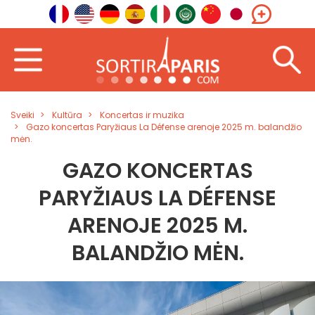
Sveiki
Kultūra
Koncertas ir muzika
Gazo koncertas Paryžiaus La Défense arenoje 2025 m. balandžio
mėn.
GAZO KONCERTAS
PARYŽIAUS LA DÉFENSE
ARENOJE 2025 M.
BALANDŽIO MĖN.