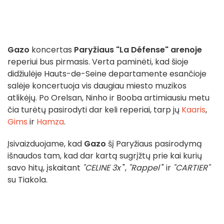
Gazo
koncertas
Paryžiaus "La Défense" arenoje
reperiui bus pirmasis. Verta paminėti, kad šioje
didžiulėje Hauts-de-Seine departamente esančioje
salėje koncertuoja vis daugiau miesto muzikos
atlikėjų. Po Orelsan, Ninho ir Booba artimiausiu metu
čia turėtų pasirodyti dar keli reperiai, tarp jų
Kaaris
,
Gims
ir
Hamza
.
Įsivaizduojame, kad
Gazo
šį Paryžiaus pasirodymą
išnaudos tam, kad dar kartą sugrįžtų prie kai kurių
savo hitų, įskaitant
"CELINE 3x
",
"Rappel
" ir
"CARTIER"
su Tiakola.