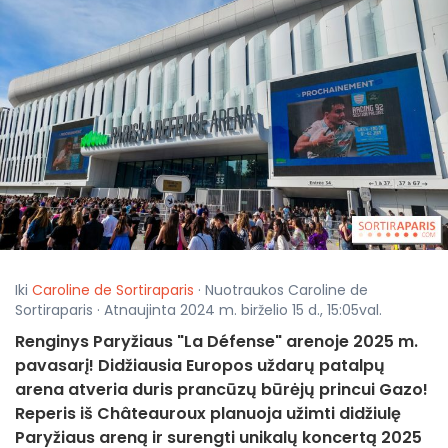
Iki
Caroline de Sortiraparis
· Nuotraukos Caroline de
Sortiraparis · Atnaujinta 2024 m. birželio 15 d., 15:05val.
Renginys Paryžiaus "La Défense" arenoje 2025 m.
pavasarį! Didžiausia Europos uždarų patalpų
arena atveria duris prancūzų būrėjų princui Gazo!
Reperis iš Châteauroux planuoja užimti didžiulę
Paryžiaus areną ir surengti unikalų koncertą 2025