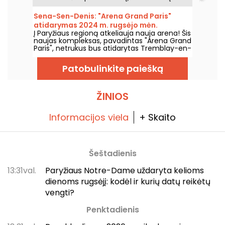
bėgyje rengti operas ir baletus. Atidaryta
1989 metais, ši šiuolaikinė architektūros
Sena-Sen-Denis: "Arena Grand Paris"
erdvė pritraukia plačią auditoriją ir tampa
atidarymas 2024 m. rugsėjo mėn.
svarbiu tašku, kur sužinoti apie šalies lyriškus
Į Paryžiaus regioną atkeliauja nauja arena! Šis
ir choreografinius pasirodymus sostinėje.
naujas kompleksas, pavadintas "Arena Grand
Paris", netrukus bus atidarytas Tremblay-en-
France, Seine-Saint-Denis, ir turės dvi 7000 ir
2000 vietų sales. Mes jums viską apie tai
Patobulinkite paiešką
papasakosime.
ŽINIOS
Informacijos viela
+ Skaito
Šeštadienis
13:31val.
Paryžiaus Notre-Dame uždaryta kelioms
dienoms rugsėjį: kodėl ir kurių datų reikėtų
vengti?
Penktadienis