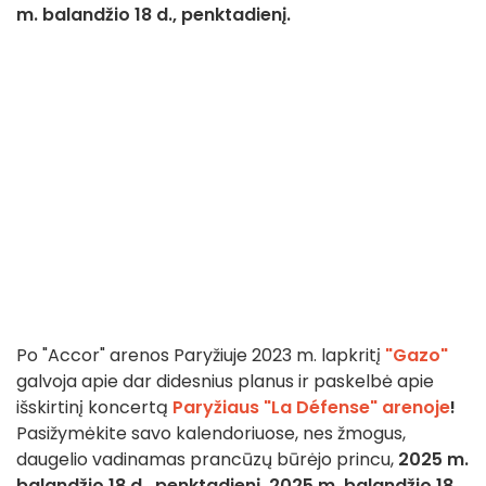
m. balandžio 18 d., penktadienį.
Po "Accor" arenos Paryžiuje 2023 m. lapkritį
"Gazo"
galvoja apie dar didesnius planus ir paskelbė apie
išskirtinį koncertą
Paryžiaus "La Défense" arenoje
!
Pasižymėkite savo kalendoriuose, nes žmogus,
daugelio vadinamas prancūzų būrėjo princu,
2025 m.
balandžio 18 d., penktadienį, 2025 m. balandžio 18