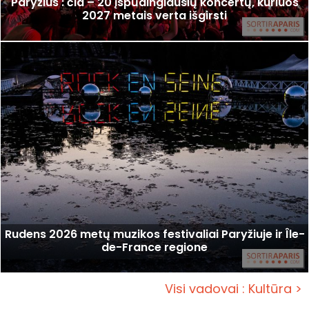
Paryžius : čia – 20 įspūdingiausių koncertų, kuriuos
2027 metais verta išgirsti
Rudens 2026 metų muzikos festivaliai Paryžiuje ir Île-
de-France regione
Visi vadovai : Kultūra >