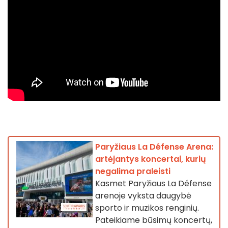
Paryžiaus La Défense Arena:
artėjantys koncertai, kurių
negalima praleisti
Kasmet Paryžiaus La Défense
arenoje vyksta daugybė
sporto ir muzikos renginių.
Pateikiame būsimų koncertų,