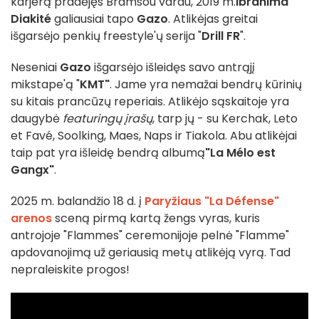
karjerą pradėjęs Bramsou vardu, 2019 m.
Ibrahima
Diakité
galiausiai tapo
Gazo
. Atlikėjas greitai
išgarsėjo penkių freestyle'ų serija "
Drill FR
".
Neseniai
Gazo
išgarsėjo išleidęs savo antrąjį
mikstape'ą "
KMT"
. Jame yra nemažai bendrų kūrinių
su kitais prancūzų reperiais. Atlikėjo sąskaitoje yra
daugybė
featuringų įrašų
, tarp jų - su Kerchak, Leto
et Favé, Soolking, Maes, Naps ir Tiakola. Abu atlikėjai
taip pat yra išleidę bendrą albumą
"La Mélo est
Gangx"
.
2025 m. balandžio 18 d. į
Paryžiaus "La Défense"
arenos
sceną pirmą kartą žengs vyras, kuris
antrojoje "Flammes" ceremonijoje pelnė "Flamme"
apdovanojimą už geriausią metų atlikėją vyrą. Tad
nepraleiskite progos!