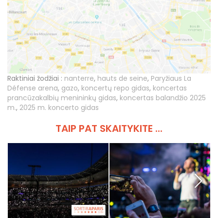
Raktiniai žodžiai :
nanterre
,
hauts de seine
,
Paryžiaus La
Défense arena
,
gazo
,
koncertų repo gidas
,
koncertas
prancūzakalbių menininkų gidas
,
koncertas balandžio 2025
m.
,
2025 m. koncerto gidas
TAIP PAT SKAITYKITE ...