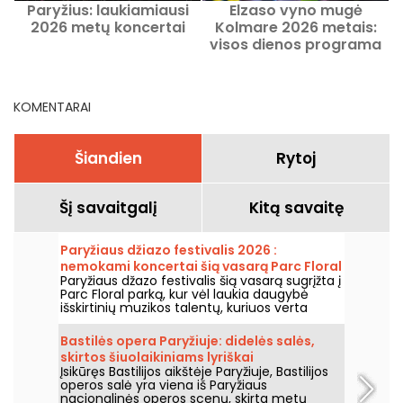
Paryžius: laukiamiausi
Elzaso vyno mugė
2026 metų koncertai
Kolmare 2026 metais:
visos dienos programa
KOMENTARAI
Šiandien
Rytoj
Šį savaitgalį
Kitą savaitę
Paryžiaus džiazo festivalis 2026 :
nemokami koncertai šią vasarą Parc Floral
Paryžiaus džazo festivalis šią vasarą sugrįžta į
grįžta, programa
Parc Floral parką, kur vėl laukia daugybė
išskirtinių muzikos talentų, kuriuos verta
pamatyti ir išgirsti įspūdingo kaimo ramybės
fone. Štai nemokamų koncertų programa,
Bastilės opera Paryžiuje: didelės salės,
kurią kviečiame atrasti nuo 2026 m. birželio
skirtos šiuolaikiniams lyriškai
24 d. iki 2026 m. rugsėjo 6 d.
Įsikūręs Bastilijos aikštėje Paryžiuje, Bastilijos
spektakliams
operos salė yra viena iš Paryžiaus
nacionalinės operos scenų, skirta metų