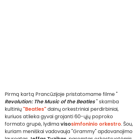
Pirmą kartą Prancūzijoje pristatomame filme "
Revolution: The Music of the Beatles
" skamba
kultinių
"Beatles"
dainų orkestriniai perdirbiniai,
kuriuos atlieka gyvai grojanti 60-ųjų poproko
formato grupė, lydima
viso
simfoninio orkestro
. Šou,
kuriam meniškai vadovauja "Grammy" apdovanojimo
laureatas
Jeffas Tyzikas
, paremtas orkestruotėmis,