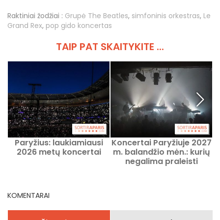
Raktiniai žodžiai :
Grupė The Beatles
,
simfoninis orkestras
,
Le
Grand Rex
,
pop gido koncertas
TAIP PAT SKAITYKITE ...
Paryžius: laukiamiausi
Koncertai Paryžiuje 2027
2026 metų koncertai
m. balandžio mėn.: kurių
negalima praleisti
KOMENTARAI