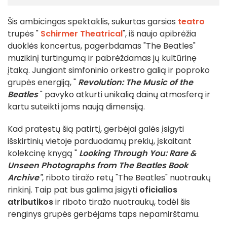
Šis ambicingas spektaklis, sukurtas garsios
teatro
trupės "
Schirmer Theatrical
", iš naujo apibrėžia
duoklės koncertus, pagerbdamas "The Beatles"
muzikinį turtingumą ir pabrėždamas jų kultūrinę
įtaką. Jungiant simfoninio orkestro galią ir poproko
grupės energiją, "
Revolution: The Music of the
Beatles
" pavyko atkurti unikalią dainų atmosferą ir
kartu suteikti joms naują dimensiją.
Kad pratęstų šią patirtį, gerbėjai galės įsigyti
išskirtinių vietoje parduodamų prekių, įskaitant
kolekcinę knygą "
Looking Through You: Rare &
Unseen Photographs from The Beatles Book
Archive"
, riboto tiražo retų "The Beatles" nuotraukų
rinkinį. Taip pat bus galima įsigyti
oficialios
atributikos
ir riboto tiražo nuotraukų, todėl šis
renginys grupės gerbėjams taps nepamirštamu.