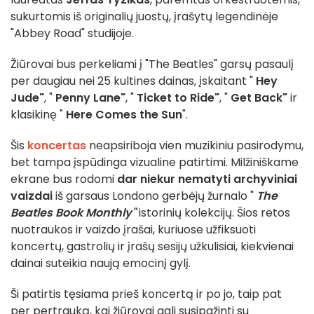
sukurtomis iš originalių juostų, įrašytų legendinėje
"Abbey Road" studijoje.
Žiūrovai bus perkeliami į "The Beatles" garsų pasaulį
per daugiau nei 25 kultines dainas, įskaitant "
Hey
Jude"
, "
Penny Lane"
, "
Ticket to Ride"
, "
Get Back"
ir
klasikinę "
Here Comes the Sun
".
Šis
koncertas
neapsiriboja vien muzikiniu pasirodymu,
bet tampa įspūdinga vizualine patirtimi. Milžiniškame
ekrane bus rodomi
dar niekur nematyti archyviniai
vaizdai
iš garsaus Londono gerbėjų žurnalo "
The
Beatles Book Monthly"
istorinių kolekcijų. Šios retos
nuotraukos ir vaizdo įrašai, kuriuose užfiksuoti
koncertų, gastrolių ir įrašų sesijų užkulisiai, kiekvienai
dainai suteikia naują emocinį gylį.
Ši patirtis tęsiama prieš koncertą ir po jo, taip pat
per pertrauką, kai žiūrovai gali susipažinti su