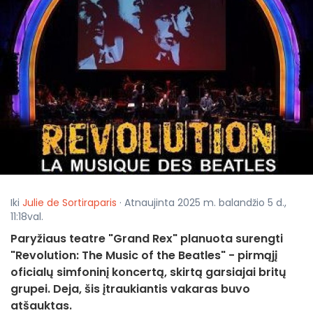
Iki
Julie de Sortiraparis
· Atnaujinta 2025 m. balandžio 5 d.,
11:18val.
Paryžiaus teatre "Grand Rex" planuota surengti
"Revolution: The Music of the Beatles" - pirmąjį
oficialų simfoninį koncertą, skirtą garsiajai britų
grupei. Deja, šis įtraukiantis vakaras buvo
atšauktas.