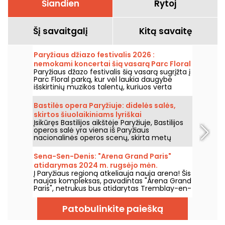
Šiandien
Rytoj
Šį savaitgalį
Kitą savaitę
Paryžiaus džiazo festivalis 2026 :
nemokami koncertai šią vasarą Parc Floral
Paryžiaus džazo festivalis šią vasarą sugrįžta į
grįžta, programa
Parc Floral parką, kur vėl laukia daugybė
išskirtinių muzikos talentų, kuriuos verta
pamatyti ir išgirsti įspūdingo kaimo ramybės
fone. Štai nemokamų koncertų programa,
Bastilės opera Paryžiuje: didelės salės,
kurią kviečiame atrasti nuo 2026 m. birželio
skirtos šiuolaikiniams lyriškai
24 d. iki 2026 m. rugsėjo 6 d.
Įsikūręs Bastilijos aikštėje Paryžiuje, Bastilijos
spektakliams
operos salė yra viena iš Paryžiaus
nacionalinės operos scenų, skirta metų
bėgyje rengti operas ir baletus. Atidaryta
1989 metais, ši šiuolaikinė architektūros
Sena-Sen-Denis: "Arena Grand Paris"
erdvė pritraukia plačią auditoriją ir tampa
atidarymas 2024 m. rugsėjo mėn.
svarbiu tašku, kur sužinoti apie šalies lyriškus
Į Paryžiaus regioną atkeliauja nauja arena! Šis
ir choreografinius pasirodymus sostinėje.
naujas kompleksas, pavadintas "Arena Grand
Paris", netrukus bus atidarytas Tremblay-en-
France, Seine-Saint-Denis, ir turės dvi 7000 ir
2000 vietų sales. Mes jums viską apie tai
Patobulinkite paiešką
papasakosime.