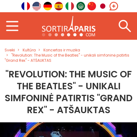
Sveiki
Kultūra
Koncertas ir muzika
"Revolution: The Music of the Beatles" - unikali simfoninė patirtis
"Grand Rex" - ATŠAUKTAS
"REVOLUTION: THE MUSIC OF
THE BEATLES" - UNIKALI
SIMFONINĖ PATIRTIS "GRAND
REX" - ATŠAUKTAS