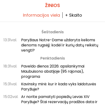
ŽINIOS
Informacijos viela
+ Skaito
Šeštadienis
13:31val.
Paryžiaus Notre-Dame uždaryta kelioms
dienoms rugsėjį: kodėl ir kurių datų reikėtų
vengti?
Penktadienis
18:31val.
Paveldo dienos 2026: apsilankymai
Maubuisono abatijoje (95 rajonas),
programa
15:31val.
Kavinsky mirė: kur ir kada vyks laidotuvės
Paryžiuje?
15:02val.
Ar norite pamatyti popiežių Levas XIV
Paryžiuje? Štai rezervacijų pradžios data ir