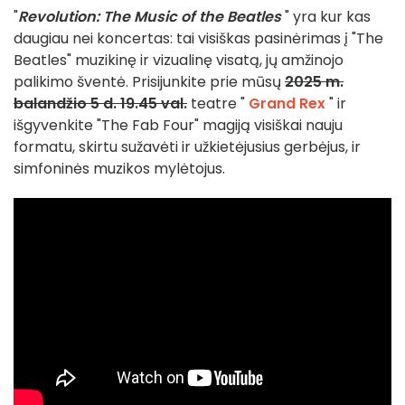
"
Revolution: The Music of the Beatles
" yra kur kas
daugiau nei koncertas: tai visiškas pasinėrimas į "The
Beatles" muzikinę ir vizualinę visatą, jų amžinojo
palikimo šventė. Prisijunkite prie mūsų
2025 m.
balandžio 5 d. 19.45 val.
teatre "
Grand Rex
" ir
išgyvenkite "The Fab Four" magiją visiškai nauju
formatu, skirtu sužavėti ir užkietėjusius gerbėjus, ir
simfoninės muzikos mylėtojus.