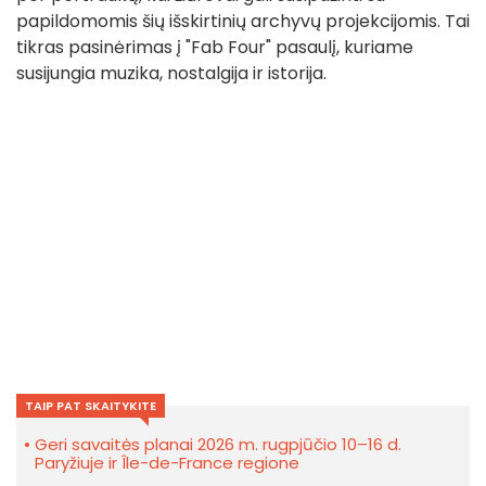
papildomomis šių išskirtinių archyvų projekcijomis. Tai
tikras pasinėrimas į "Fab Four" pasaulį, kuriame
susijungia muzika, nostalgija ir istorija.
TAIP PAT SKAITYKITE
Geri savaitės planai 2026 m. rugpjūčio 10–16 d.
Paryžiuje ir Île-de-France regione