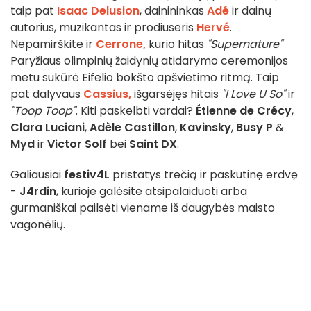
taip pat
Isaac Delusion
, dainininkas
Adé
ir dainų
autorius, muzikantas ir prodiuseris
Hervé
.
Nepamirškite ir
Cerrone,
kurio hitas
"Supernature"
Paryžiaus olimpinių žaidynių atidarymo ceremonijos
metu sukūrė Eifelio bokšto apšvietimo ritmą. Taip
pat dalyvaus
Cassius,
išgarsėjęs hitais
"I Love U So"
ir
"Toop Toop"
. Kiti paskelbti vardai?
Étienne de Crécy
,
Clara Luciani
,
Adèle Castillon
,
Kavinsky
,
Busy P
&
Myd
ir
Victor Solf
bei
Saint DX
.
Galiausiai
festiv4L
pristatys trečią ir paskutinę erdvę
-
J4rdin
, kurioje galėsite atsipalaiduoti arba
gurmaniškai pailsėti viename iš daugybės maisto
vagonėlių.