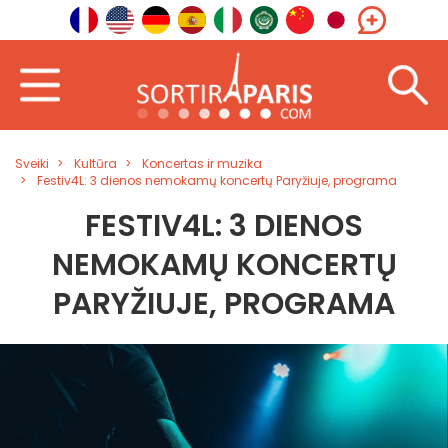
Sveiki
Kultūra
Koncertas ir muzika
Festiv4L: 3 dienos nemokamų koncertų Paryžiuje, programa
FESTIV4L: 3 DIENOS
NEMOKAMŲ KONCERTŲ
PARYŽIUJE, PROGRAMA