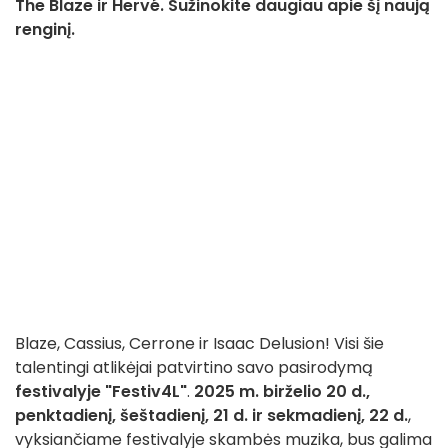
The Blaze ir Hervé. Sužinokite daugiau apie šį naują
renginį.
Blaze, Cassius, Cerrone ir Isaac Delusion! Visi šie
talentingi atlikėjai patvirtino savo pasirodymą
festivalyje "Festiv4L"
.
2025 m. birželio 20 d.,
penktadienį, šeštadienį, 21 d. ir sekmadienį, 22 d.
,
vyksiančiame festivalyje skambės muzika, bus galima