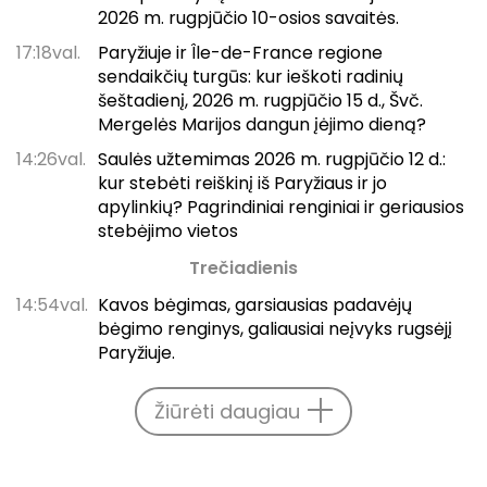
2026 m. rugpjūčio 10-osios savaitės.
17:18val.
Paryžiuje ir Île-de-France regione
sendaikčių turgūs: kur ieškoti radinių
šeštadienį, 2026 m. rugpjūčio 15 d., Švč.
Mergelės Marijos dangun įėjimo dieną?
14:26val.
Saulės užtemimas 2026 m. rugpjūčio 12 d.:
kur stebėti reiškinį iš Paryžiaus ir jo
apylinkių? Pagrindiniai renginiai ir geriausios
stebėjimo vietos
Trečiadienis
14:54val.
Kavos bėgimas, garsiausias padavėjų
bėgimo renginys, galiausiai neįvyks rugsėjį
Paryžiuje.
Žiūrėti daugiau