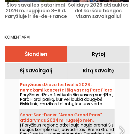
Šios savaitės patarimai
Solidays 2026 atšauktos
F
2026 m. rugpjūčio 3–9 d.
dėl karščio bangos
Paryžiuje ir Île-de-France
visam savaitgaliui
regione
KOMENTARAI
Šiandien
Rytoj
Šį savaitgalį
Kitą savaitę
Paryžiaus džiazo festivalis 2026 :
nemokami koncertai šią vasarą Parc Floral
Paryžiaus džazo festivalis šią vasarą sugrįžta į
grįžta, programa
Parc Floral parką, kur vėl laukia daugybė
išskirtinių muzikos talentų, kuriuos verta
pamatyti ir išgirsti įspūdingo kaimo ramybės
fone. Štai nemokamų koncertų programa,
Sena-Sen-Denis: "Arena Grand Paris"
kurią kviečiame atrasti nuo 2026 m. birželio
atidarymas 2024 m. rugsėjo mėn.
24 d. iki 2026 m. rugsėjo 6 d.
Į Paryžiaus regioną atkeliauja nauja arena! Šis
naujas kompleksas, pavadintas "Arena Grand