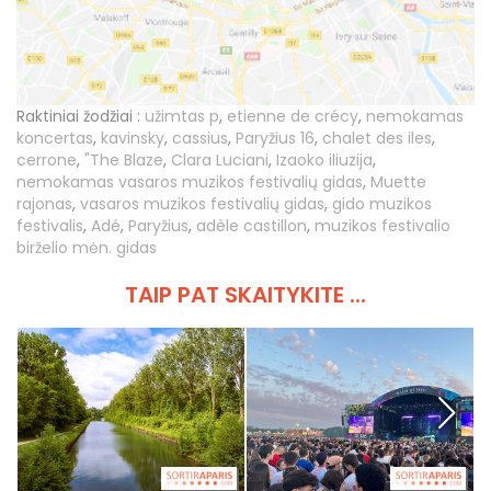
Raktiniai žodžiai :
užimtas p
,
etienne de crécy
,
nemokamas
koncertas
,
kavinsky
,
cassius
,
Paryžius 16
,
chalet des iles
,
cerrone
,
"The Blaze
,
Clara Luciani
,
Izaoko iliuzija
,
nemokamas vasaros muzikos festivalių gidas
,
Muette
rajonas
,
vasaros muzikos festivalių gidas
,
gido muzikos
festivalis
,
Adé
,
Paryžius
,
adèle castillon
,
muzikos festivalio
birželio mėn. gidas
TAIP PAT SKAITYKITE ...