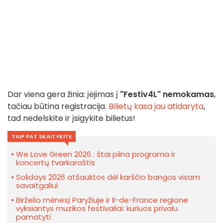
Dar viena gera žinia: įėjimas į
"Festiv4L"
nemokamas
,
tačiau būtina registracija.
Bilietų kasa jau atidaryta
,
tad nedelskite ir įsigykite bilietus!
TAIP PAT SKAITYKITE
We Love Green 2026 : štai pilna programa ir
koncertų tvarkaraštis
Solidays 2026 atšauktos dėl karščio bangos visam
savaitgaliui
Birželio mėnesį Paryžiuje ir Il-de-France regione
vyksiantys muzikos festivaliai: kuriuos privalu
pamatyti