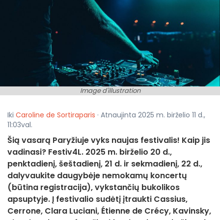
Image d'illustration
Iki
Caroline de Sortiraparis
· Atnaujinta 2025 m. birželio 11 d.,
11:03val.
Šią vasarą Paryžiuje vyks naujas festivalis! Kaip jis
vadinasi? Festiv4L. 2025 m. birželio 20 d.,
penktadienį, šeštadienį, 21 d. ir sekmadienį, 22 d.,
dalyvaukite daugybėje nemokamų koncertų
(būtina registracija), vykstančių bukolikos
apsuptyje. Į festivalio sudėtį įtraukti Cassius,
Cerrone, Clara Luciani, Étienne de Crécy, Kavinsky,