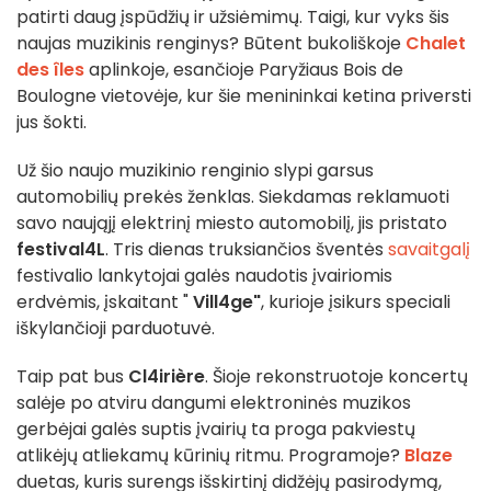
patirti daug įspūdžių ir užsiėmimų. Taigi, kur vyks šis
naujas muzikinis renginys? Būtent bukoliškoje
Chalet
des îles
aplinkoje, esančioje Paryžiaus Bois de
Boulogne vietovėje, kur šie menininkai ketina priversti
jus šokti.
Už šio naujo muzikinio renginio slypi garsus
automobilių prekės ženklas. Siekdamas reklamuoti
savo naująjį elektrinį miesto automobilį, jis pristato
festival4L
. Tris dienas truksiančios šventės
savaitgalį
festivalio lankytojai galės naudotis įvairiomis
erdvėmis, įskaitant "
Vill4ge"
, kurioje įsikurs speciali
iškylančioji parduotuvė.
Taip pat bus
Cl4irière
. Šioje rekonstruotoje koncertų
salėje po atviru dangumi elektroninės muzikos
gerbėjai galės suptis įvairių ta proga pakviestų
atlikėjų atliekamų kūrinių ritmu. Programoje?
Blaze
duetas, kuris surengs išskirtinį didžėjų pasirodymą,