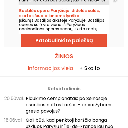
Paris", netrukus bus atidarytas Tremblay-en-
France, Seine-Saint-Denis, ir turės dvi 7000 ir
2000 vietų sales. Mes jums viską apie tai
Bastilės opera Paryžiuje: didelės salės,
papasakosime.
skirtos šiuolaikiniams lyriškai
Įsikūręs Bastilijos aikštėje Paryžiuje, Bastilijos
spektakliams
operos salė yra viena iš Paryžiaus
nacionalinės operos scenų, skirta metų
bėgyje rengti operas ir baletus. Atidaryta
1989 metais, ši šiuolaikinė architektūros
Patobulinkite paiešką
erdvė pritraukia plačią auditoriją ir tampa
svarbiu tašku, kur sužinoti apie šalies lyriškus
ir choreografinius pasirodymus sostinėje.
ŽINIOS
Informacijos viela
+ Skaito
Ketvirtadienis
20:50val.
Plaukimo čempionatas: po Seinosoje
esančios naftos taršos – ar varžyboms
gresia pavojus?
18:06val.
Gali būti, kad penktoji karščio banga
užklups Paryžių ir Île-de-France jau nuo