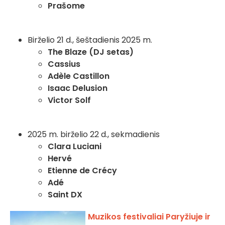
Prašome
Birželio 21 d., šeštadienis 2025 m.
The Blaze (DJ setas)
Cassius
Adèle Castillon
Isaac Delusion
Victor Solf
2025 m. birželio 22 d., sekmadienis
Clara Luciani
Hervé
Etienne de Crécy
Adé
Saint DX
Muzikos festivaliai Paryžiuje ir