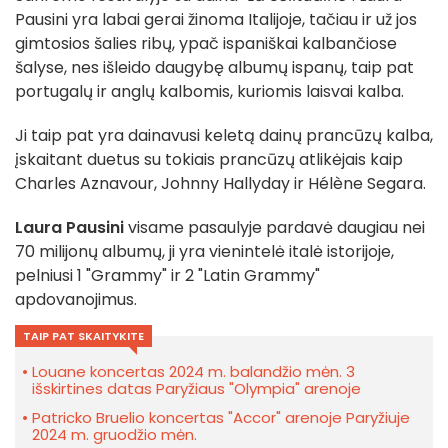
Pausini yra labai gerai žinoma Italijoje, tačiau ir už jos
gimtosios šalies ribų, ypač ispaniškai kalbančiose
šalyse, nes išleido daugybę albumų ispanų, taip pat
portugalų ir anglų kalbomis, kuriomis laisvai kalba.
Ji taip pat yra dainavusi keletą dainų prancūzų kalba,
įskaitant duetus su tokiais prancūzų atlikėjais kaip
Charles Aznavour, Johnny Hallyday ir Hélène Segara.
Laura Pausini
visame pasaulyje pardavė daugiau nei
70 milijonų albumų, ji yra vienintelė italė istorijoje,
pelniusi 1 "Grammy" ir 2 "Latin Grammy"
apdovanojimus.
TAIP PAT SKAITYKITE
Louane koncertas 2024 m. balandžio mėn. 3
išskirtines datas Paryžiaus "Olympia" arenoje
Patricko Bruelio koncertas "Accor" arenoje Paryžiuje
2024 m. gruodžio mėn.