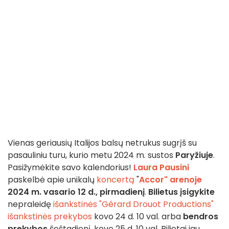
Vienas geriausių Italijos balsų netrukus sugrįš su
pasauliniu turu, kurio metu 2024 m. sustos
Paryžiuje
.
Pasižymėkite savo kalendorius!
Laura Pausini
paskelbė apie unikalų
koncertą
"
Accor" arenoje
2024 m. vasario 12 d., pirmadienį
.
Bilietus įsigykite
nepraleidę
išankstinės "Gérard Drouot Productions"
išankstinės prekybos
kovo 24 d. 10 val. arba
bendros
prekybos
šeštadienį, kovo 25 d. 10 val. Bilietai jau