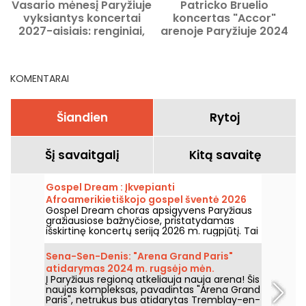
Vasario mėnesį Paryžiuje
Patricko Bruelio
vyksiantys koncertai
koncertas "Accor"
2027-aisiais: renginiai,
arenoje Paryžiuje 2024
a
kurių negalima praleisti
m. gruodžio mėn.
KOMENTARAI
Šiandien
Rytoj
Šį savaitgalį
Kitą savaitę
Gospel Dream : Įkvepianti
Afroamerikietiškojo gospel šventė 2026
Gospel Dream choras apsigyvens Paryžiaus
m. rugpjūtį Paryžiuje
gražiausiose bažnyčiose, pristatydamas
išskirtinę koncertų seriją 2026 m. rugpjūtį. Tai
unikali muzikos patirtis, švenčianti viltį,
vienybę ir atsparumą per autentikas
Sena-Sen-Denis: "Arena Grand Paris"
Afroamerikietiškosios bažnyčios giesmes.
atidarymas 2024 m. rugsėjo mėn.
Į Paryžiaus regioną atkeliauja nauja arena! Šis
naujas kompleksas, pavadintas "Arena Grand
Paris", netrukus bus atidarytas Tremblay-en-