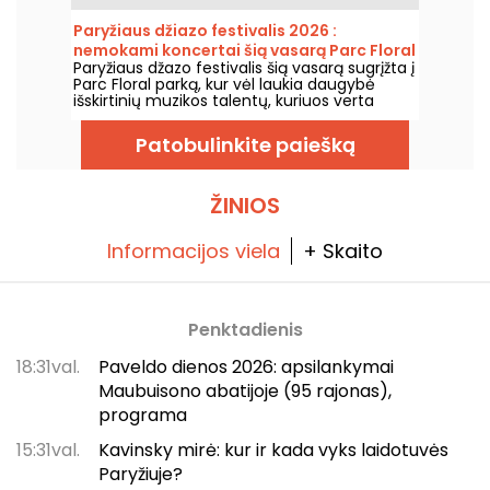
France, Seine-Saint-Denis, ir turės dvi 7000 ir
2000 vietų sales. Mes jums viską apie tai
Paryžiaus džiazo festivalis 2026 :
papasakosime.
nemokami koncertai šią vasarą Parc Floral
Paryžiaus džazo festivalis šią vasarą sugrįžta į
grįžta, programa
Parc Floral parką, kur vėl laukia daugybė
išskirtinių muzikos talentų, kuriuos verta
pamatyti ir išgirsti įspūdingo kaimo ramybės
fone. Štai nemokamų koncertų programa,
Patobulinkite paiešką
kurią kviečiame atrasti nuo 2026 m. birželio
24 d. iki 2026 m. rugsėjo 6 d.
ŽINIOS
Informacijos viela
+ Skaito
Penktadienis
18:31val.
Paveldo dienos 2026: apsilankymai
Maubuisono abatijoje (95 rajonas),
programa
15:31val.
Kavinsky mirė: kur ir kada vyks laidotuvės
Paryžiuje?