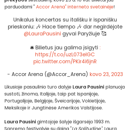
parduodami "
Accor Arena" interneto svetainėje
!
Unikalus koncertas su itališku ir ispanišku
prieskoniu: 🎶 Hace tiempo 🎶 dar negirdėjote
@LauraPausini
gyvai Paryžiuje 🥰
🛎️ Bilietus jau galima įsigyti
:
https://t.co/uzL073eIGC
pic.twitter.com/PKir4i6jnR
- Accor Arena (@Accor_Arena)
kovo 23, 2023
Likusioje pasaulinio turo dalyje
Laura Pausini
planuoja
sustoti, žinoma, Italijoje, taip pat Ispanijoje,
Portugalijoje, Belgijoje, Šveicarijoje, Vokietijoje,
Meksikoje ir Jungtinėse Amerikos Valstijose.
Laura Pausini
gimtojoje šalyje išgarsėjo 1993 m.
Sanremo festivalyje su daina "
La Solitudine"
. Laura