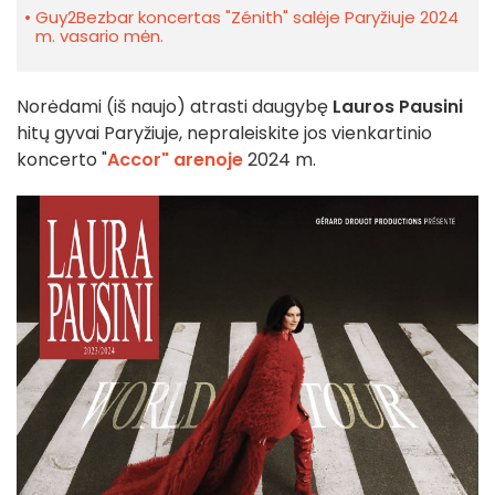
Guy2Bezbar koncertas "Zénith" salėje Paryžiuje 2024
m. vasario mėn.
Norėdami (iš naujo) atrasti daugybę
Lauros Pausini
hitų gyvai Paryžiuje, nepraleiskite jos vienkartinio
koncerto "
Accor" arenoje
2024 m.