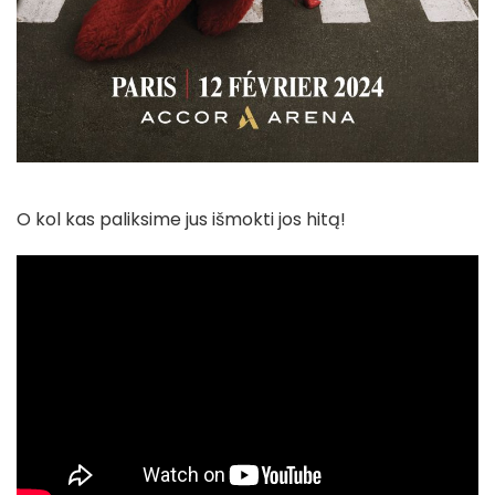
O kol kas paliksime jus išmokti jos hitą!