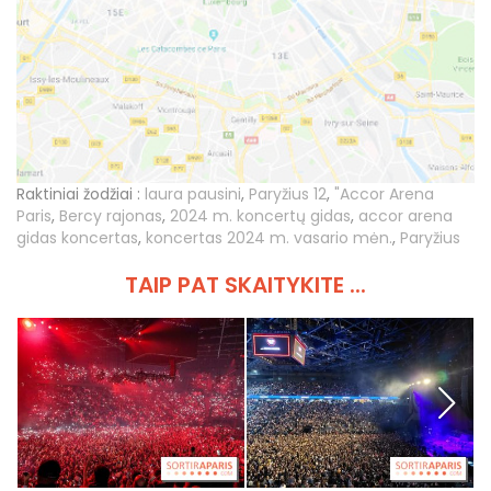
Raktiniai žodžiai :
laura pausini
,
Paryžius 12
,
"Accor Arena
Paris
,
Bercy rajonas
,
2024 m. koncertų gidas
,
accor arena
gidas koncertas
,
koncertas 2024 m. vasario mėn.
,
Paryžius
TAIP PAT SKAITYKITE ...