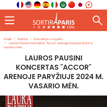
Sveiki
Kultūra
Koncertas ir muzika
Lauros Pausini koncertas "Accor" arenoje Paryžiuje 2024 m.
vasario mėn.
LAUROS PAUSINI
KONCERTAS "ACCOR"
ARENOJE PARYŽIUJE 2024 M.
VASARIO MĖN.