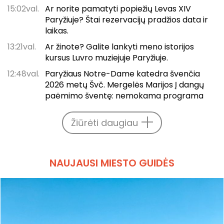
15:02val.
Ar norite pamatyti popiežių Levas XIV
Paryžiuje? Štai rezervacijų pradžios data ir
laikas.
13:21val.
Ar žinote? Galite lankyti meno istorijos
kursus Luvro muziejuje Paryžiuje.
12:48val.
Paryžiaus Notre-Dame katedra švenčia
2026 metų Švč. Mergelės Marijos Į dangų
paėmimo šventę: nemokama programa
Žiūrėti daugiau
NAUJAUSI MIESTO GUIDĖS