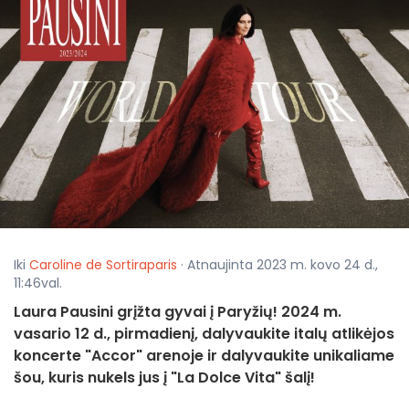
Iki
Caroline de Sortiraparis
· Atnaujinta 2023 m. kovo 24 d.,
11:46val.
Laura Pausini grįžta gyvai į Paryžių! 2024 m.
vasario 12 d., pirmadienį, dalyvaukite italų atlikėjos
koncerte "Accor" arenoje ir dalyvaukite unikaliame
šou, kuris nukels jus į "La Dolce Vita" šalį!