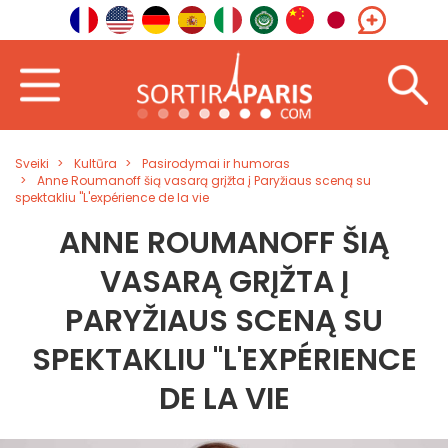
Sveiki
Kultūra
Pasirodymai ir humoras
Anne Roumanoff šią vasarą grįžta į Paryžiaus sceną su
spektakliu "L'expérience de la vie
ANNE ROUMANOFF ŠIĄ
VASARĄ GRĮŽTA Į
PARYŽIAUS SCENĄ SU
SPEKTAKLIU "L'EXPÉRIENCE
DE LA VIE