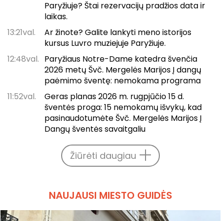
Paryžiuje? Štai rezervacijų pradžios data ir
laikas.
13:21val.
Ar žinote? Galite lankyti meno istorijos
kursus Luvro muziejuje Paryžiuje.
12:48val.
Paryžiaus Notre-Dame katedra švenčia
2026 metų Švč. Mergelės Marijos Į dangų
paėmimo šventę: nemokama programa
11:52val.
Geras planas 2026 m. rugpjūčio 15 d.
šventės proga: 15 nemokamų išvykų, kad
pasinaudotumėte Švč. Mergelės Marijos Į
Dangų šventės savaitgaliu
Žiūrėti daugiau
NAUJAUSI MIESTO GUIDĖS