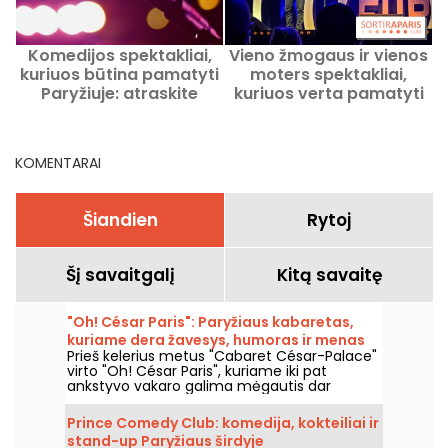
Komedijos spektakliai,
Vieno žmogaus ir vienos
kuriuos būtina pamatyti
moters spektakliai,
Paryžiuje: atraskite
kuriuos verta pamatyti
dabartinius ir būsimus
Paryžiuje dabar ir
svarbiausius
artimiausiais mėnesiais
pasirodymus
KOMENTARAI
Šiandien
Rytoj
Šį savaitgalį
Kitą savaitę
"Oh! César Paris": Paryžiaus kabaretas,
kuriame dera žavesys, humoras ir menas
Prieš kelerius metus "Cabaret César-Palace"
virto "Oh! César Paris", kuriame iki pat
ankstyvo vakaro galima mėgautis dar
neregėta vakarienių, šou ir klubų sinteze.
Prince Comedy Club: komedija, kokteiliai ir
stand-up Paryžiaus širdyje