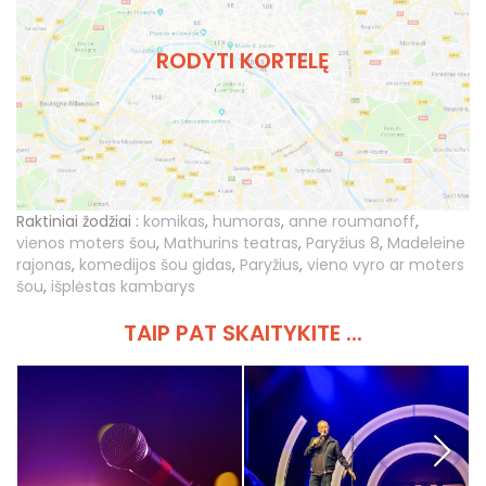
RODYTI KORTELĘ
Raktiniai žodžiai :
komikas
,
humoras
,
anne roumanoff
,
vienos moters šou
,
Mathurins teatras
,
Paryžius 8
,
Madeleine
rajonas
,
komedijos šou gidas
,
Paryžius
,
vieno vyro ar moters
šou
,
išplėstas kambarys
TAIP PAT SKAITYKITE ...