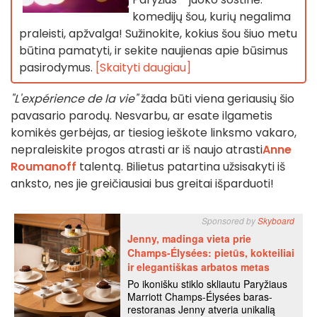
komedijų šou, kurių negalima
praleisti, apžvalga! Sužinokite, kokius šou šiuo metu
būtina pamatyti, ir sekite naujienas apie būsimus
pasirodymus.
[Skaityti daugiau]
"L'expérience de la vie"
žada būti viena geriausių šio
pavasario parodų. Nesvarbu, ar esate ilgametis
komikės gerbėjas, ar tiesiog ieškote linksmo vakaro,
nepraleiskite progos atrasti ar iš naujo atrasti
Anne
Roumanoff
talentą. Bilietus patartina užsisakyti iš
anksto, nes jie greičiausiai bus greitai išparduoti!