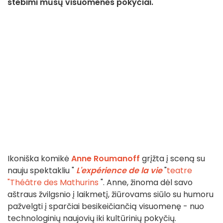
stebimi mūsų visuomenės pokyčiai.
Ikoniška komikė
Anne Roumanoff
grįžta į sceną su
nauju spektakliu "
L'expérience de la vie
"
teatre
"Théâtre des Mathurins
". Anne, žinoma dėl savo
aštraus žvilgsnio į laikmetį, žiūrovams siūlo su humoru
pažvelgti į sparčiai besikeičiančią visuomenę - nuo
technologinių naujovių iki kultūrinių pokyčių.