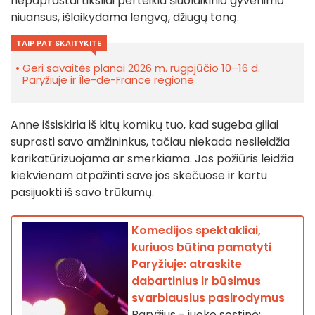
nepaprastai tiksliai perteikia šiuolaikinio gyvenimo
niuansus, išlaikydama lengvą, džiugų toną.
TAIP PAT SKAITYKITE
Geri savaitės planai 2026 m. rugpjūčio 10–16 d.
Paryžiuje ir Île-de-France regione
Anne išsiskiria iš kitų komikų tuo, kad sugeba giliai
suprasti savo amžininkus, tačiau niekada nesileidžia
karikatūrizuojama ar smerkiama. Jos požiūris leidžia
kiekvienam atpažinti save jos skečuose ir kartu
pasijuokti iš savo trūkumų.
Komedijos spektakliai,
kuriuos būtina pamatyti
Paryžiuje: atraskite
dabartinius ir būsimus
svarbiausius pasirodymus
Paryžius - juoko sostinė: