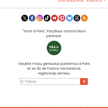
Visi vadovai : Kultūra >
"Sortir à Paris", Paryžiaus turizmo biuro
partnerė:
Gaukite mūsų geriausius patarimus à Paris
et en Île de France nemokamai,
registracija žemiau:
>