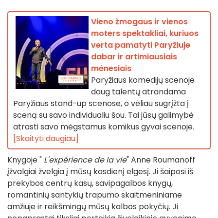
Vieno žmogaus ir vienos
moters spektakliai, kuriuos
verta pamatyti Paryžiuje
dabar ir artimiausiais
mėnesiais
Paryžiaus komedijų scenoje
daug talentų atrandama
Paryžiaus stand-up scenose, o vėliau sugrįžta į
sceną su savo individualiu šou. Tai jūsų galimybė
atrasti savo mėgstamus komikus gyvai scenoje.
[Skaityti daugiau]
Knygoje "
L'expérience de la vie
" Anne Roumanoff
įžvalgiai žvelgia į mūsų kasdienį elgesį. Ji šaiposi iš
prekybos centrų kasų, savipagalbos knygų,
romantinių santykių trapumo skaitmeniniame
amžiuje ir reikšmingų mūsų kalbos pokyčių. Ji