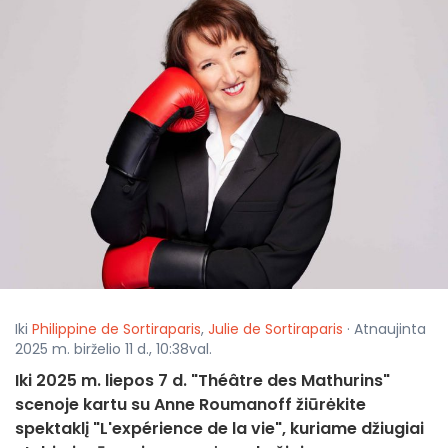
Iki
Philippine de Sortiraparis
,
Julie de Sortiraparis
· Atnaujinta
2025 m. birželio 11 d., 10:38val.
Iki 2025 m. liepos 7 d. "Théâtre des Mathurins"
scenoje kartu su Anne Roumanoff žiūrėkite
spektaklį "L'expérience de la vie", kuriame džiugiai