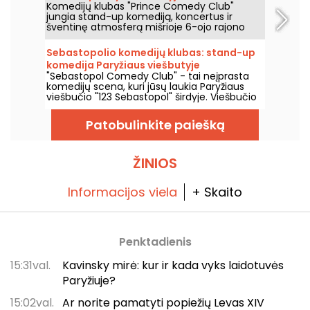
Komedijų klubas "Prince Comedy Club"
jungia stand-up komediją, koncertus ir
šventinę atmosferą mišrioje 6-ojo rajono
vietoje. Tai vieta, kurią verta atrasti, norint
praleisti juoko ir gero humoro kupinus
Sebastopolio komedijų klubas: stand-up
vakarus.
komedija Paryžiaus viešbutyje
"Sebastopol Comedy Club" - tai neįprasta
komedijų scena, kuri jūsų laukia Paryžiaus
viešbučio "123 Sebastopol" širdyje. Viešbučio
širdyje kiekvieną savaitgalį jūsų laukia stand-
up scena, kurioje pasirodymus rengia
Patobulinkite paiešką
pripažinti menininkai.
ŽINIOS
Informacijos viela
+ Skaito
Penktadienis
15:31val.
Kavinsky mirė: kur ir kada vyks laidotuvės
Paryžiuje?
15:02val.
Ar norite pamatyti popiežių Levas XIV