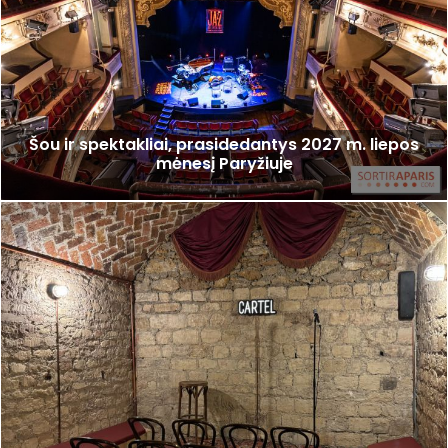
Šou ir spektakliai, prasidedantys 2027 m. liepos
mėnesį Paryžiuje