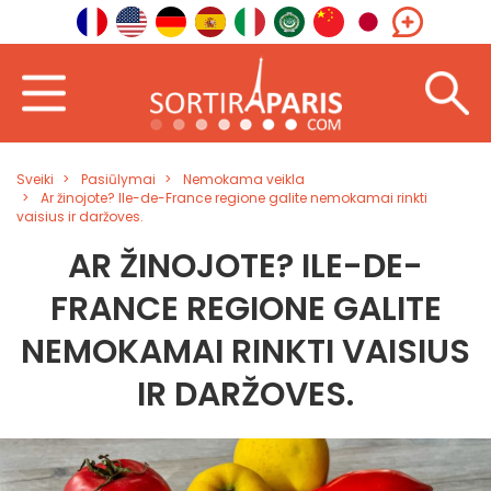
Sveiki
Pasiūlymai
Nemokama veikla
Ar žinojote? Ile-de-France regione galite nemokamai rinkti
vaisius ir daržoves.
AR ŽINOJOTE? ILE-DE-
FRANCE REGIONE GALITE
NEMOKAMAI RINKTI VAISIUS
IR DARŽOVES.