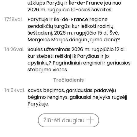
užklups Paryžių ir Île-de-France jau nuo
2026 m. rugpjūčio 10-osios savaitės.
17:18val.
Paryžiuje ir Île-de-France regione
sendaikčių turgūs: kur ieškoti radinių
šeštadienį, 2026 m. rugpjūčio 15 d., Švč.
Mergelės Marijos dangun įėjimo dieną?
14:26val.
Saulės užtemimas 2026 m. rugpjūčio 12 d.:
kur stebėti reiškinį iš Paryžiaus ir jo
apylinkių? Pagrindiniai renginiai ir geriausios
stebėjimo vietos
Trečiadienis
14:54val.
Kavos bėgimas, garsiausias padavėjų
bėgimo renginys, galiausiai neįvyks rugsėjį
Paryžiuje.
Žiūrėti daugiau