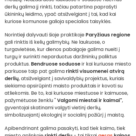
derlių galima jį rinkti, tačiau patartina paprašyti
ūkininkų leidimo, ypač atsižvelgiant į tai, kad kai
kuriose komunose galioja specialios taisyklės.
Norintieji dalyvauti šioje praktikoje
Paryžiaus regione
gali rinktis iš kelių galimybių. Ne laukuose, o
turgavietėse, kur dienos pabaigoje galima nueiti į
turgų ir surinkti neparduotus daržininkų paliktus
produktus.
Bendruose soduose
ir kai kuriuose miesto
parkuose taip pat galima
rinkti visuomenei atvirą
derlių
, atsižvelgiant į savivaldybių projektus, kuriais
siekiama apsirūpinti maisto produktais ir kovoti su
atliekomis. Be to, kai kuriuose miestuose ir kaimuose,
pažymėtuose ženklu "
Valgomi miestai ir kaimai"
,
gyventojai skatinami valgyti vietinį derlių,
simbolizuojantį ekologinį ir socialinį požiūrį į maistą.
Apibendrinant galima pasakyti, kad tiek kaimo, tiek
miesto aplinkoje
rinkti derlių
- tai tikrai
geras
kainos