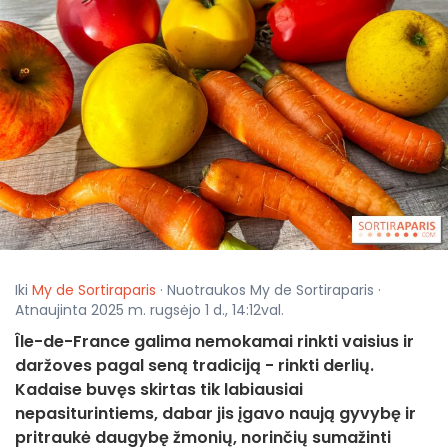
Iki
My de Sortiraparis
· Nuotraukos My de Sortiraparis ·
Atnaujinta 2025 m. rugsėjo 1 d., 14:12val.
Île-de-France galima nemokamai rinkti vaisius ir
daržoves pagal seną tradiciją - rinkti derlių.
Kadaise buvęs skirtas tik labiausiai
nepasiturintiems, dabar jis įgavo naują gyvybę ir
pritraukė daugybę žmonių, norinčių sumažinti