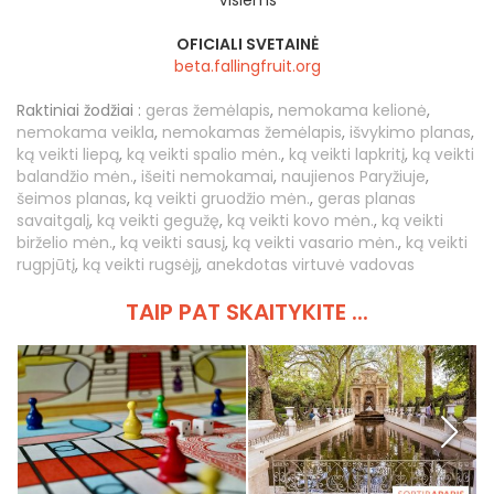
Visiems
OFICIALI SVETAINĖ
beta.fallingfruit.org
Raktiniai žodžiai :
geras žemėlapis
,
nemokama kelionė
,
nemokama veikla
,
nemokamas žemėlapis
,
išvykimo planas
,
ką veikti liepą
,
ką veikti spalio mėn.
,
ką veikti lapkritį
,
ką veikti
balandžio mėn.
,
išeiti nemokamai
,
naujienos Paryžiuje
,
šeimos planas
,
ką veikti gruodžio mėn.
,
geras planas
savaitgalį
,
ką veikti gegužę
,
ką veikti kovo mėn.
,
ką veikti
birželio mėn.
,
ką veikti sausį
,
ką veikti vasario mėn.
,
ką veikti
rugpjūtį
,
ką veikti rugsėjį
,
anekdotas virtuvė vadovas
TAIP PAT SKAITYKITE ...