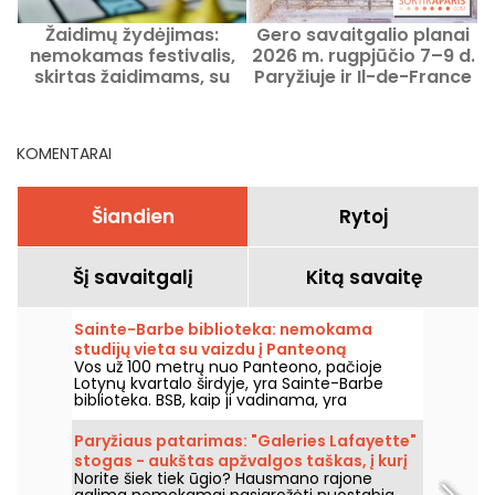
Žaidimų žydėjimas:
Gero savaitgalio planai
T
nemokamas festivalis,
2026 m. rugpjūčio 7–9 d.
skirtas žaidimams, su
Paryžiuje ir Il-de-France
vilkolakių vakaru 92-
regione
n
ajame departamente.
KOMENTARAI
Šiandien
Rytoj
Šį savaitgalį
Kitą savaitę
Sainte-Barbe biblioteka: nemokama
studijų vieta su vaizdu į Panteoną
Vos už 100 metrų nuo Panteono, pačioje
Lotynų kvartalo širdyje, yra Sainte-Barbe
biblioteka. BSB, kaip ji vadinama, yra
privaloma vieta studentams, norintiems
pasikartoti prieš tarpinius egzaminus. Tai
Paryžiaus patarimas: "Galeries Lafayette"
tikras Paryžiaus taškas!
stogas - aukštas apžvalgos taškas, į kurį
Norite šiek tiek ūgio? Hausmano rajone
galima patekti nemokamai
galima nemokamai pasigrožėti nuostabia