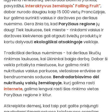
pavyzdžiui,
interaktyvus žemėlapis
"
Falling Fruit"
,
dabar nurodo daugiau kaip 15 000 vietų Prancūzijoje,
kur galima surinkti vaisius ir daržoves po derliaus
nuėmimo. Gera žinia ta, kad
Paryžiaus regione
jų
daug! Tiek laukuose, tiek mieste - rinkdami vaisius ir
daržoves kiekvienas gali atgauti šviežių produktų ir
kartu dalyvauti
ekologiškai atsakingoje
veikloje.
Tradiciškai derliaus nuėmimas - tai derliaus likučių
rinkimas laukuose, kai ūkininkai baigia darbą. Dabar ši
veikla pritaikyta miestuose, kur galima rinkti
nukritusius vaisius parkuose, viešosiose erdvėse ar
bendruomenės soduose.
Bendradarbiavimo dėl
nukritusių vaisių žemėlapyje
, kurį galima rasti
internete
, galima lengvai rasti šias rinkimo vietas
Paryžiaus regione ir kitur.
Atkreipkite dėmesį, kad taip pat galite prisijungti
naudodami išmaniuosiuose telefonuose esančias