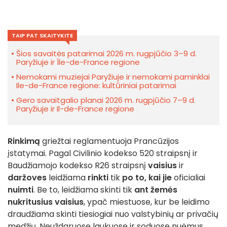
TAIP PAT SKAITYKITE
Šios savaitės patarimai 2026 m. rugpjūčio 3–9 d.
Paryžiuje ir Île-de-France regione
Nemokami muziejai Paryžiuje ir nemokami paminklai
Ile-de-France regione: kultūriniai patarimai
Gero savaitgalio planai 2026 m. rugpjūčio 7–9 d.
Paryžiuje ir Il-de-France regione
Rinkimą
griežtai reglamentuoja Prancūzijos
įstatymai. Pagal Civilinio kodekso 520 straipsnį ir
Baudžiamojo kodekso R26 straipsnį
vaisius
ir
daržoves
leidžiama
rinkti
tik
po to, kai jie
oficialiai
nuimti
. Be to, leidžiama skinti tik
ant žemės
nukritusius vaisius
, ypač miestuose, kur be leidimo
draudžiama skinti tiesiogiai nuo valstybinių ar privačių
medžių. Neuždaruose laukuose ir soduose nuėmus