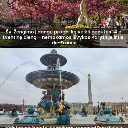
Šv. Žengimo į dangų proga: ką veikti gegužės 14 d.
šventinę dieną – nemokamos išvykos Paryžiuje ir Île-
de-France
Valstybinė šventė: nemokami renginiai Paryžiuje ir