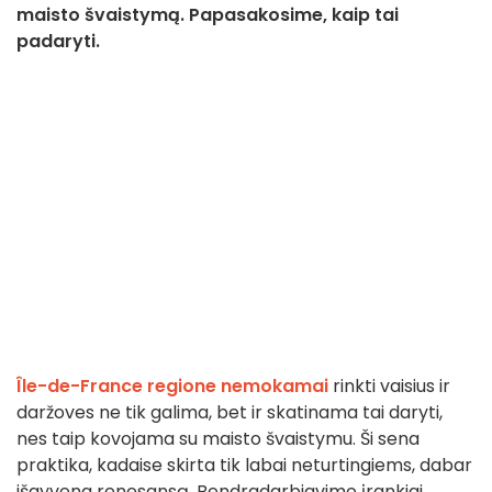
maisto švaistymą. Papasakosime, kaip tai
padaryti.
Île-de-France regione
nemokamai
rinkti vaisius ir
daržoves ne tik galima, bet ir skatinama tai daryti,
nes taip kovojama su maisto švaistymu. Ši sena
praktika, kadaise skirta tik labai neturtingiems, dabar
išgyvena renesansą. Bendradarbiavimo įrankiai,