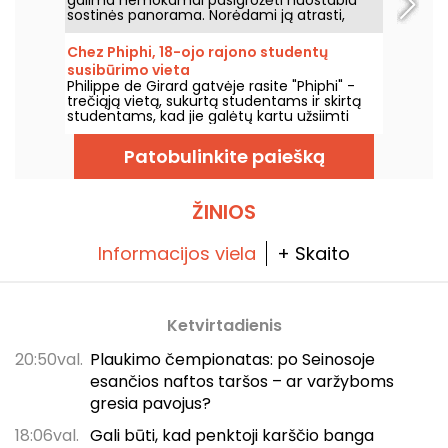
sostinės panorama. Norėdami ją atrasti,
turite nueiti į vieną iš kultinių Paryžiaus
universalinių parduotuvių "Galeries
Chez Phiphi, 18-ojo rajono studentų
Lafayette", kad nuo jos stogo atsivertų
susibūrimo vieta
kvapą gniaužianti Paryžiaus panorama... ir tai
Philippe de Girard gatvėje rasite "Phiphi" -
nemokamai!
trečiąją vietą, sukurtą studentams ir skirtą
studentams, kad jie galėtų kartu užsiimti
bendra veikla, dalyvauti žaidimų vakaruose,
karaoke ir pan.
Patobulinkite paiešką
ŽINIOS
Informacijos viela
+ Skaito
Ketvirtadienis
20:50val.
Plaukimo čempionatas: po Seinosoje
esančios naftos taršos – ar varžyboms
gresia pavojus?
18:06val.
Gali būti, kad penktoji karščio banga