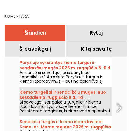
nedelsiant
KOMENTARAI
Šiandien
Rytoj
Šį savaitgalį
Kitą savaitę
Paryžiuje vyksiantys kiemo turgai ir
sendaikčių mugės 2026 m. rugpjūčio 8–9 d.
Ar norite šį savaitgalį pasidairyti po
– savaitgalio programa
sendaikčius? Atraskite Paryžiaus turgus ir
kiemo išpardavimus – būtina aplankyti šį
šeštadienį, rugpjūčio 8 d., ir sekmadienį,
rugpjūčio 9 d., 2026 m., kad susigrąžintumėte
Kiemo turgeliai ir sendaikčių mugės: nuo
gerų sandorių ir įsigijimų.
šeštadienio, rugpjūčio 8 d., iki
Šį savaitgalį sendaikčių turgeliai ir kiemų
sekmadienio, rugpjūčio 9 d., 2026 m.
išpardavimai žydi visoje Île-de-France.
Paryžiuje ir Île-de-France regione –
Pateikiame renginius, kuriuos verta aplankyti
savaitgalio programa
šį šeštadienį 8-ąją ir sekmadienį 9-ąją
rugpjūčio 2026 m., ieškant senienų, dairantis
Senaikčių turgūs ir kiemo išpardavimai
po stallus ir galbūt atrandant retą perlą.
Seine-et-Marne regione 2026 m. rugpjūčio