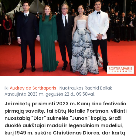
Iki
Audrey de Sortiraparis
· Nuotraukos Rachid Bellak ·
Atnaujinta 2023 m. gegužės 22 d., 09:58val.
Jei reikėtų prisiminti 2023 m. Kanų kino festivalio
pirmąją savaitę, tai būtų Natalie Portman, vilkinti
nuostabią "Dior" suknelės "Junon" kopiją. Graži
duoklė aukštajai madai ir legendiniam modeliui,
kurį 1949 m. sukūrė Christianas Dioras, dar kartą