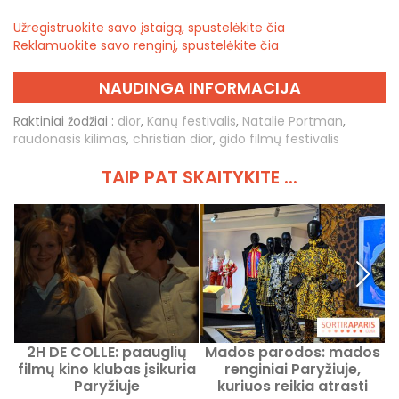
Užregistruokite savo įstaigą, spustelėkite čia
Reklamuokite savo renginį, spustelėkite čia
NAUDINGA INFORMACIJA
Raktiniai žodžiai :
dior
,
Kanų festivalis
,
Natalie Portman
,
raudonasis kilimas
,
christian dior
,
gido filmų festivalis
TAIP PAT SKAITYKITE ...
2H DE COLLE: paauglių
Mados parodos: mados
K
filmų kino klubas įsikuria
renginiai Paryžiuje,
Paryžiuje
kuriuos reikia atrasti