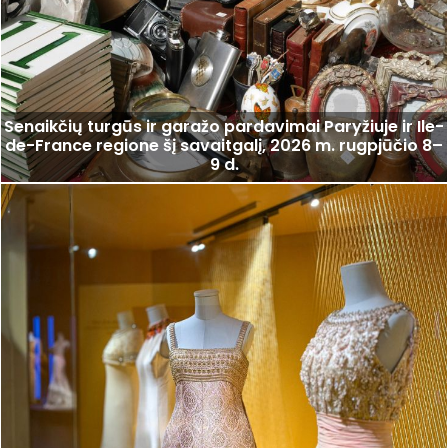
Senaikčių turgūs ir garažo pardavimai Paryžiuje ir Ile-
de-France regione šį savaitgalį, 2026 m. rugpjūčio 8–
9 d.