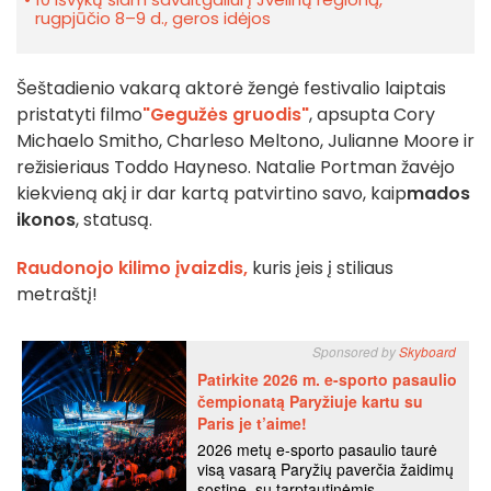
rugpjūčio 8–9 d., geros idėjos
Šeštadienio vakarą aktorė žengė festivalio laiptais
pristatyti filmo
"Gegužės gruodis"
, apsupta Cory
Michaelo Smitho, Charleso Meltono, Julianne Moore ir
režisieriaus Toddo Hayneso. Natalie Portman žavėjo
kiekvieną akį ir dar kartą patvirtino savo, kaip
mados
ikonos
, statusą.
Raudonojo kilimo įvaizdis,
kuris įeis į stiliaus
metraštį!