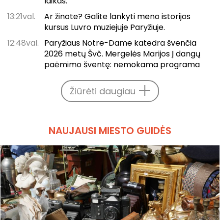
laikas.
13:21val.
Ar žinote? Galite lankyti meno istorijos
kursus Luvro muziejuje Paryžiuje.
12:48val.
Paryžiaus Notre-Dame katedra švenčia
2026 metų Švč. Mergelės Marijos Į dangų
paėmimo šventę: nemokama programa
Žiūrėti daugiau
NAUJAUSI MIESTO GUIDĖS