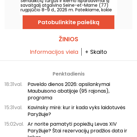
Sendaikčių turgūs ir kiemo išpardavimai šį
8–9 d. – 77
savaitgalį atgaivina Seine-et-Marne (77)
rugpjūčio 8–9 d., 2026 m. Pateikiame, kokie
renginiai jūsų laukia!
Patobulinkite paiešką
ŽINIOS
Informacijos viela
+ Skaito
Penktadienis
18:31val.
Paveldo dienos 2026: apsilankymai
Maubuisono abatijoje (95 rajonas),
programa
15:31val.
Kavinsky mirė: kur ir kada vyks laidotuvės
Paryžiuje?
15:02val.
Ar norite pamatyti popiežių Levas XIV
Paryžiuje? Štai rezervacijų pradžios data ir