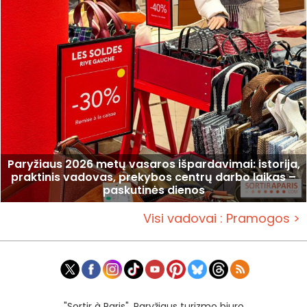
Paryžiaus 2026 metų vasaros išpardavimai: istorija,
praktinis vadovas, prekybos centrų darbo laikas –
paskutinės dienos
Visi vadovai : Pramogos >
"Sortir à Paris", Paryžiaus turizmo biuro