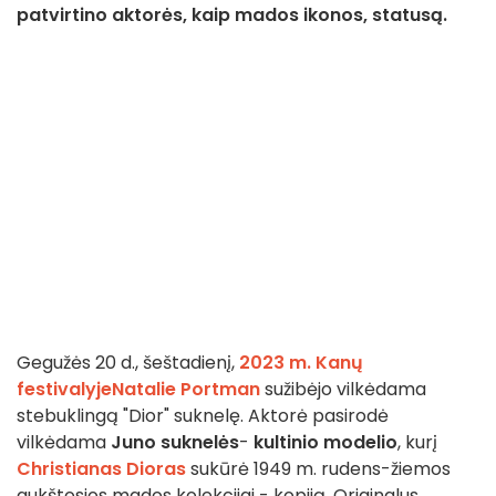
patvirtino aktorės, kaip mados ikonos, statusą.
Gegužės 20 d., šeštadienį,
2023 m. Kanų
festivalyje
Natalie Portman
sužibėjo vilkėdama
stebuklingą "Dior" suknelę. Aktorė pasirodė
vilkėdama
Juno suknelės
-
kultinio modelio
, kurį
Christianas Dioras
sukūrė 1949 m. rudens-žiemos
aukštosios mados kolekcijai - kopiją. Originalus