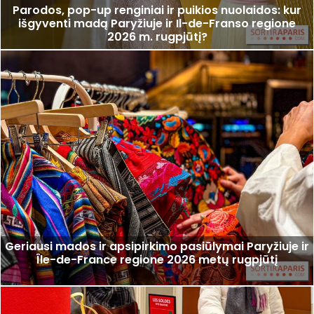
Parodos, pop-up renginiai ir puikios nuolaidos: kur
išgyventi madą Paryžiuje ir Il-de-Franso regione
2026 m. rugpjūtį?
Geriausi mados ir apsipirkimo pasiūlymai Paryžiuje ir
Île-de-France regione 2026 metų rugpjūtį