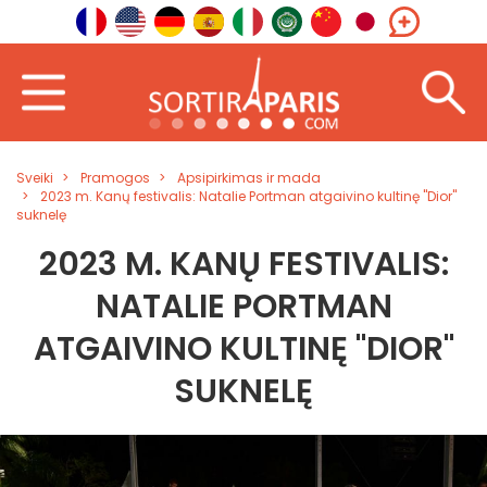
Sveiki
Pramogos
Apsipirkimas ir mada
2023 m. Kanų festivalis: Natalie Portman atgaivino kultinę "Dior"
suknelę
2023 M. KANŲ FESTIVALIS:
NATALIE PORTMAN
ATGAIVINO KULTINĘ "DIOR"
SUKNELĘ