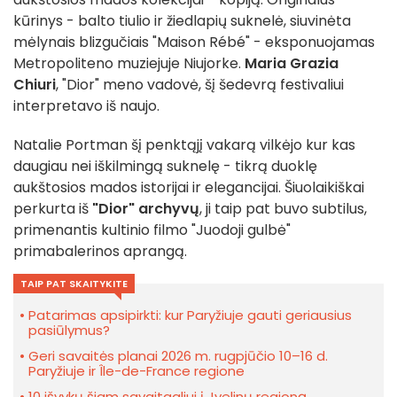
kūrinys - balto tiulio ir žiedlapių suknelė, siuvinėta
mėlynais blizgučiais "Maison Rébé" - eksponuojamas
Metropoliteno muziejuje Niujorke.
Maria Grazia
Chiuri
, "Dior" meno vadovė, šį šedevrą festivaliui
interpretavo iš naujo.
Natalie Portman šį penktąjį vakarą vilkėjo kur kas
daugiau nei iškilmingą suknelę - tikrą duoklę
aukštosios mados istorijai ir elegancijai. Šiuolaikiškai
perkurta iš
"Dior" archyvų
, ji taip pat buvo subtilus,
primenantis kultinio filmo "Juodoji gulbė"
primabalerinos aprangą.
TAIP PAT SKAITYKITE
Patarimas apsipirkti: kur Paryžiuje gauti geriausius
pasiūlymus?
Geri savaitės planai 2026 m. rugpjūčio 10–16 d.
Paryžiuje ir Île-de-France regione
10 išvykų šiam savaitgaliui į Jvelinų regioną,