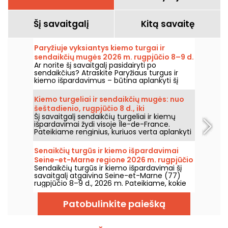
Šį savaitgalį
Kitą savaitę
Paryžiuje vyksiantys kiemo turgai ir
sendaikčių mugės 2026 m. rugpjūčio 8–9 d.
Ar norite šį savaitgalį pasidairyti po
– savaitgalio programa
sendaikčius? Atraskite Paryžiaus turgus ir
kiemo išpardavimus – būtina aplankyti šį
šeštadienį, rugpjūčio 8 d., ir sekmadienį,
rugpjūčio 9 d., 2026 m., kad susigrąžintumėte
Kiemo turgeliai ir sendaikčių mugės: nuo
gerų sandorių ir įsigijimų.
šeštadienio, rugpjūčio 8 d., iki
Šį savaitgalį sendaikčių turgeliai ir kiemų
sekmadienio, rugpjūčio 9 d., 2026 m.
išpardavimai žydi visoje Île-de-France.
Paryžiuje ir Île-de-France regione –
Pateikiame renginius, kuriuos verta aplankyti
savaitgalio programa
šį šeštadienį 8-ąją ir sekmadienį 9-ąją
rugpjūčio 2026 m., ieškant senienų, dairantis
Senaikčių turgūs ir kiemo išpardavimai
po stallus ir galbūt atrandant retą perlą.
Seine-et-Marne regione 2026 m. rugpjūčio
Sendaikčių turgūs ir kiemo išpardavimai šį
8–9 d. – 77
savaitgalį atgaivina Seine-et-Marne (77)
rugpjūčio 8–9 d., 2026 m. Pateikiame, kokie
renginiai jūsų laukia!
Patobulinkite paiešką