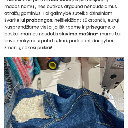
mados namų
,
nes butikas atgauna nenaudojamus
atraižų gaminius. Tai galimybė suteikti džinsiniam
švarkeliui
prabangos
, neišleidžiant tūkstančių eurų!
Nusprendžiame vietą, ją iškirpome ir prisegame, o
paskui imamės naudotis
siuvimo mašina
- mums tai
buvo mokymosi patirtis, kuri, padedant daugybei
žmonių, sekėsi puikiai!