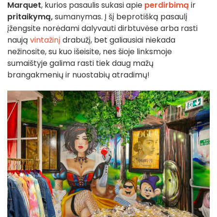
Marquet
, kurios pasaulis sukasi apie
perdirbimą
ir
pritaikymą,
sumanymas. Į šį beprotišką pasaulį
įžengsite norėdami dalyvauti dirbtuvėse arba rasti
naują
vintažinį
drabužį, bet galiausiai niekada
nežinosite, su kuo išeisite, nes šioje linksmoje
sumaištyje galima rasti tiek daug mažų
brangakmenių ir nuostabių atradimų!