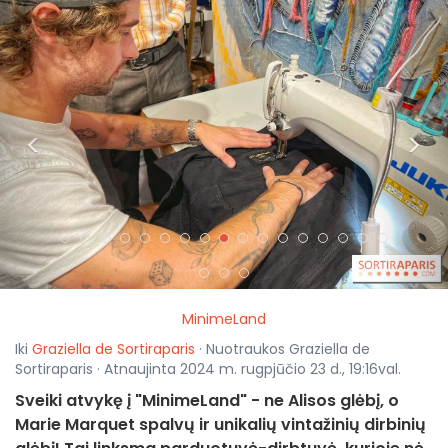
<
>
MinimeLand
Iki
Graziella de Sortiraparis
· Nuotraukos Graziella de
Sortiraparis · Atnaujinta 2024 m. rugpjūčio 23 d., 19:16val.
Sveiki atvykę į "MinimeLand" - ne Alisos glėbį, o
Marie Marquet spalvų ir unikalių vintažinių dirbinių