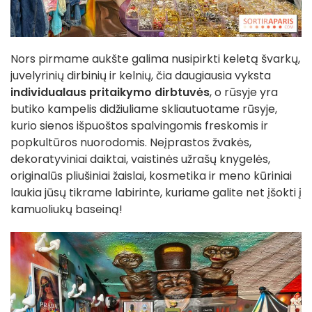
Nors pirmame aukšte galima nusipirkti keletą švarkų,
juvelyrinių dirbinių ir kelnių, čia daugiausia vyksta
individualaus pritaikymo dirbtuvės
, o rūsyje yra
butiko kampelis didžiuliame skliautuotame rūsyje,
kurio sienos išpuoštos spalvingomis freskomis ir
popkultūros nuorodomis. Neįprastos žvakės,
dekoratyviniai daiktai, vaistinės užrašų knygelės,
originalūs pliušiniai žaislai, kosmetika ir meno kūriniai
laukia jūsų tikrame labirinte, kuriame galite net įšokti į
kamuoliukų baseiną!