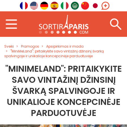
Sveiki
Pramogos
Apsipirkimas ir mada
"MiniMeLand": pritaikykite savo vintažinį džinsinį švarką
spalvingoje ir unikalioje koncepcinėje parduotuvėje
"MINIMELAND": PRITAIKYKITE
SAVO VINTAŽINĮ DŽINSINĮ
ŠVARKĄ SPALVINGOJE IR
UNIKALIOJE KONCEPCINĖJE
PARDUOTUVĖJE