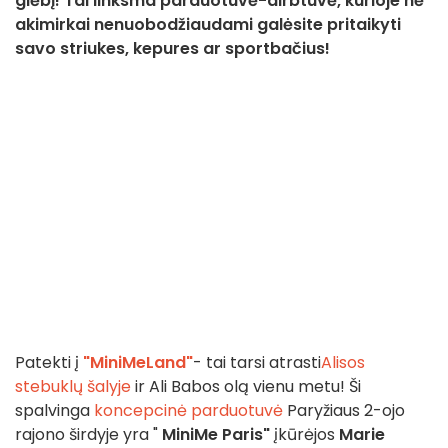
glėbį! Tai linksma parduotuvė-dirbtuvė, kurioje nė
akimirkai nenuobodžiaudami galėsite pritaikyti
savo striukes, kepures ar sportbačius!
Patekti į
"MiniMeLand"
- tai tarsi atrasti
Alisos
stebuklų šalyje
ir Ali Babos olą vienu metu! Ši
spalvinga
koncepcinė parduotuvė
Paryžiaus 2-ojo
rajono širdyje yra "
MiniMe Paris"
įkūrėjos
Marie