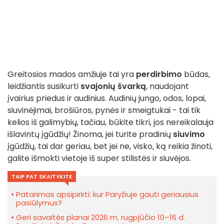
Greitosios mados amžiuje tai yra
perdirbimo
būdas,
leidžiantis susikurti
svajonių švarką
, naudojant
įvairius priedus ir audinius. Audinių jungo, odos, lopai,
siuvinėjimai, brošiūros, pynės ir smeigtukai - tai tik
kelios iš galimybių, tačiau, būkite tikri, jos nereikalauja
išlavintų įgūdžių! Žinoma, jei turite pradinių
siuvimo
įgūdžių, tai dar geriau, bet jei ne, visko, ką reikia žinoti,
galite išmokti vietoje iš super stilistės ir siuvėjos.
TAIP PAT SKAITYKITE
Patarimas apsipirkti: kur Paryžiuje gauti geriausius
pasiūlymus?
Geri savaitės planai 2026 m. rugpjūčio 10–16 d.