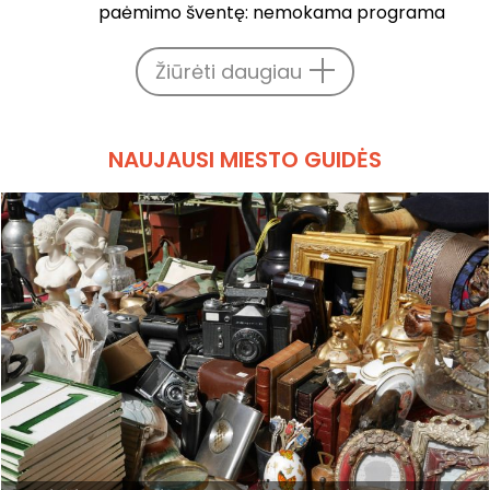
paėmimo šventę: nemokama programa
Žiūrėti daugiau
NAUJAUSI MIESTO GUIDĖS