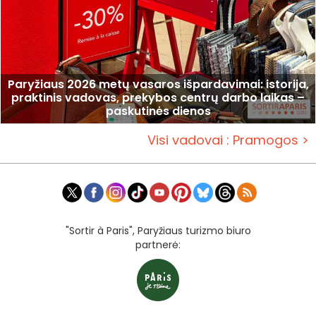
Paryžiaus 2026 metų vasaros išpardavimai: istorija,
praktinis vadovas, prekybos centrų darbo laikas –
paskutinės dienos
Visi vadovai : Pramogos >
"Sortir à Paris", Paryžiaus turizmo biuro
partnerė: