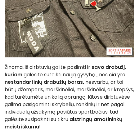
Žinoma, iš dirbtuvių galite pasiimti ir
savo drabužį,
kuriam
galėsite suteikti naują gyvybę
,
nes čia yra
nestandartinių drabužių baras,
nesvarbu, ar tai
būtų džemperis, marškinėliai, marškinėliai, ar krepšys,
kad turėtumėte unikalią aprangą. Kitose dirbtuvėse
galima pasigaminti skrybėlių, rankinių ir net pagal
individualų užsakymą pasiūtus sportbačius, tad
galėsite susipažinti su tikru
aistringų amatininkų
meistriškumu
!