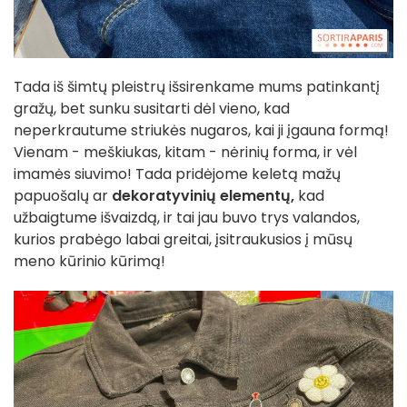
Tada iš šimtų pleistrų išsirenkame mums patinkantį
gražų, bet sunku susitarti dėl vieno, kad
neperkrautume striukės nugaros, kai ji įgauna formą!
Vienam - meškiukas, kitam - nėrinių forma, ir vėl
imamės siuvimo! Tada pridėjome keletą mažų
papuošalų ar
dekoratyvinių elementų,
kad
užbaigtume išvaizdą, ir tai jau buvo trys valandos,
kurios prabėgo labai greitai, įsitraukusios į mūsų
meno kūrinio kūrimą!