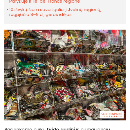
Paryžiuje ir Île-de-France regione
10 išvykų šiam savaitgaliui į Jvelinų regioną,
rugpjūčio 8–9 d., geros idėjos
Pasirinkome puikų
tvido audinį
iš pirmaujančių