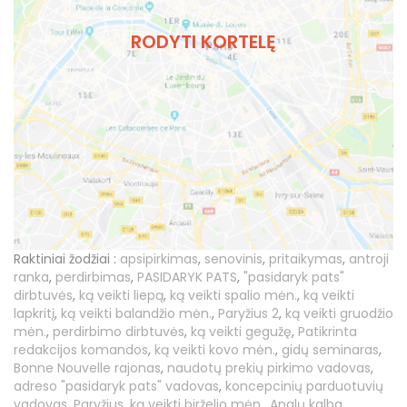
RODYTI KORTELĘ
Raktiniai žodžiai :
apsipirkimas
,
senovinis
,
pritaikymas
,
antroji
ranka
,
perdirbimas
,
PASIDARYK PATS
,
"pasidaryk pats"
dirbtuvės
,
ką veikti liepą
,
ką veikti spalio mėn.
,
ką veikti
lapkritį
,
ką veikti balandžio mėn.
,
Paryžius 2
,
ką veikti gruodžio
mėn.
,
perdirbimo dirbtuvės
,
ką veikti gegužę
,
Patikrinta
redakcijos komandos
,
ką veikti kovo mėn.
,
gidų seminaras
,
Bonne Nouvelle rajonas
,
naudotų prekių pirkimo vadovas
,
adreso "pasidaryk pats" vadovas
,
koncepcinių parduotuvių
vadovas
,
Paryžius
,
ką veikti birželio mėn.
,
Anglų kalba