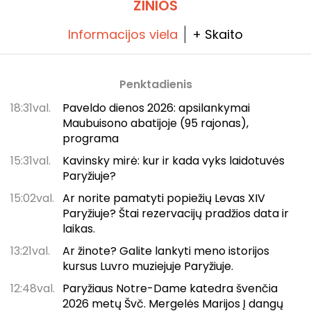
ŽINIOS
Informacijos viela
+ Skaito
Penktadienis
18:31val.
Paveldo dienos 2026: apsilankymai
Maubuisono abatijoje (95 rajonas),
programa
15:31val.
Kavinsky mirė: kur ir kada vyks laidotuvės
Paryžiuje?
15:02val.
Ar norite pamatyti popiežių Levas XIV
Paryžiuje? Štai rezervacijų pradžios data ir
laikas.
13:21val.
Ar žinote? Galite lankyti meno istorijos
kursus Luvro muziejuje Paryžiuje.
12:48val.
Paryžiaus Notre-Dame katedra švenčia
2026 metų Švč. Mergelės Marijos Į dangų