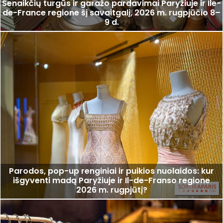
Senaikčių turgūs ir garažo pardavimai Paryžiuje ir Ile-
de-France regione šį savaitgalį, 2026 m. rugpjūčio 8–
9 d.
Parodos, pop-up renginiai ir puikios nuolaidos: kur
išgyventi madą Paryžiuje ir Il-de-Franso regione
2026 m. rugpjūtį?