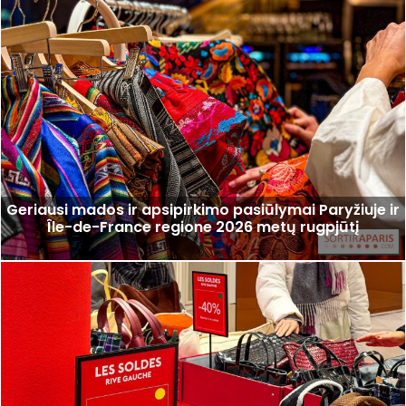
Geriausi mados ir apsipirkimo pasiūlymai Paryžiuje ir
Île-de-France regione 2026 metų rugpjūtį