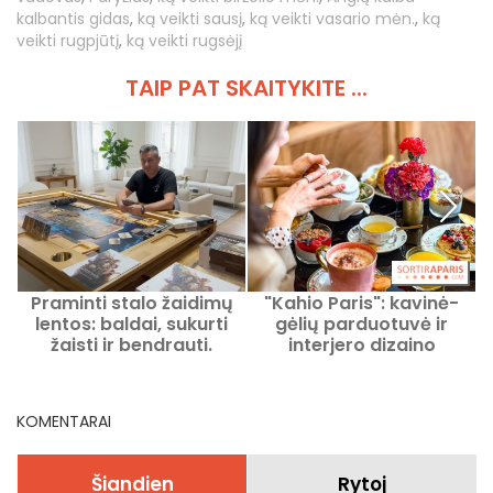
kalbantis gidas
,
ką veikti sausį
,
ką veikti vasario mėn.
,
ką
veikti rugpjūtį
,
ką veikti rugsėjį
TAIP PAT SKAITYKITE ...
Praminti stalo žaidimų
"Kahio Paris": kavinė-
lentos: baldai, sukurti
gėlių parduotuvė ir
žaisti ir bendrauti.
interjero dizaino
parduotuvė netoli
Vogėzų aikštės
d
KOMENTARAI
Šiandien
Rytoj