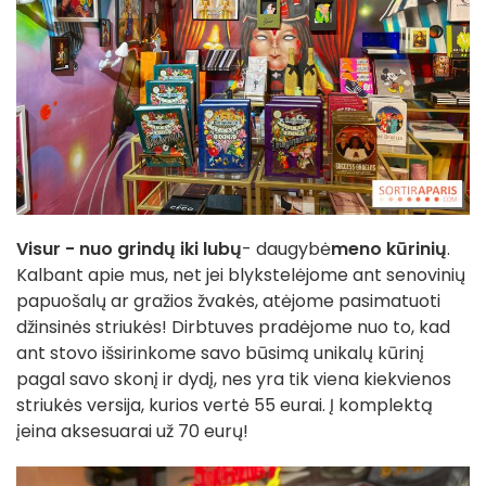
Visur - nuo grindų iki lubų
- daugybė
meno kūrinių
.
Kalbant apie mus, net jei blykstelėjome ant senovinių
papuošalų ar gražios žvakės, atėjome pasimatuoti
džinsinės striukės! Dirbtuves pradėjome nuo to, kad
ant stovo išsirinkome savo būsimą unikalų kūrinį
pagal savo skonį ir dydį, nes yra tik viena kiekvienos
striukės versija, kurios vertė 55 eurai. Į komplektą
įeina aksesuarai už 70 eurų!