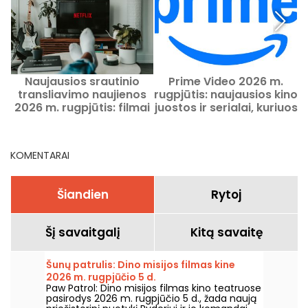
Naujausios srautinio
Prime Video 2026 m.
transliavimo naujienos
rugpjūtis: naujausios kino
2026 m. rugpjūtis: filmai
juostos ir serialai, kuriuos
ir serialai, kuriuos verta
verta pamatyti šį mėnesį
žiūrėti Netflix, Disney+,
Prime Video
KOMENTARAI
Šiandien
Rytoj
Šį savaitgalį
Kitą savaitę
Šunų patrulis: Dino misijos filmas kine
2026 m. rugpjūčio 5 d.
Paw Patrol: Dino misijos filmas kino teatruose
pasirodys 2026 m. rugpjūčio 5 d., žada naują