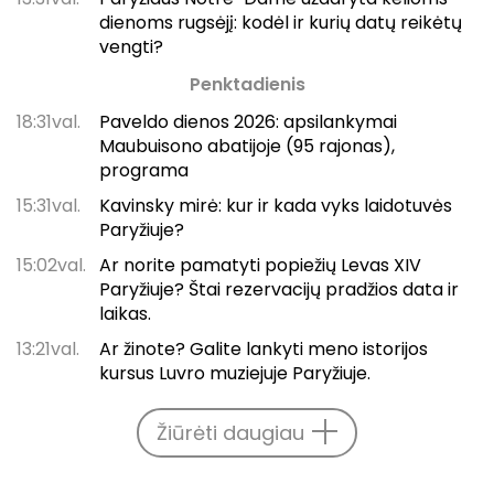
dienoms rugsėjį: kodėl ir kurių datų reikėtų
vengti?
Penktadienis
18:31val.
Paveldo dienos 2026: apsilankymai
Maubuisono abatijoje (95 rajonas),
programa
15:31val.
Kavinsky mirė: kur ir kada vyks laidotuvės
Paryžiuje?
15:02val.
Ar norite pamatyti popiežių Levas XIV
Paryžiuje? Štai rezervacijų pradžios data ir
laikas.
13:21val.
Ar žinote? Galite lankyti meno istorijos
kursus Luvro muziejuje Paryžiuje.
Žiūrėti daugiau