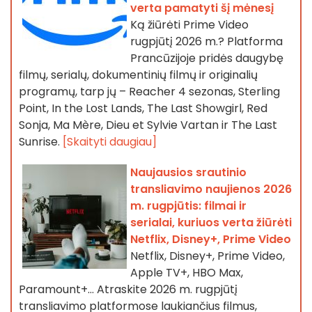
verta pamatyti šį mėnesį
Ką žiūrėti Prime Video
rugpjūtį 2026 m.? Platforma
Prancūzijoje pridės daugybę
filmų, serialų, dokumentinių filmų ir originalių
programų, tarp jų – Reacher 4 sezonas, Sterling
Point, In the Lost Lands, The Last Showgirl, Red
Sonja, Ma Mère, Dieu et Sylvie Vartan ir The Last
Sunrise.
[Skaityti daugiau]
Naujausios srautinio
transliavimo naujienos 2026
m. rugpjūtis: filmai ir
serialai, kuriuos verta žiūrėti
Netflix, Disney+, Prime Video
Netflix, Disney+, Prime Video,
Apple TV+, HBO Max,
Paramount+… Atraskite 2026 m. rugpjūtį
transliavimo platformose laukiančius filmus,