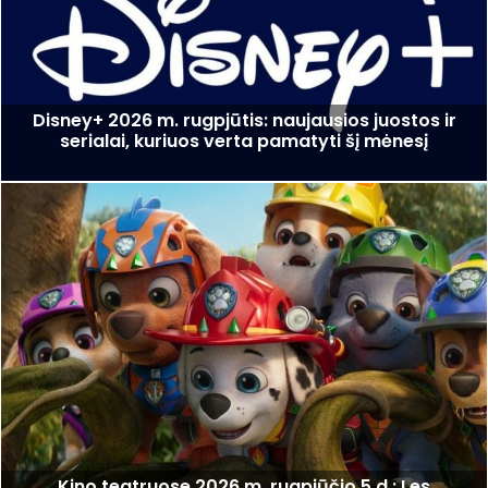
Disney+ 2026 m. rugpjūtis: naujausios juostos ir
serialai, kuriuos verta pamatyti šį mėnesį
Kino teatruose 2026 m. rugpjūčio 5 d.: Les