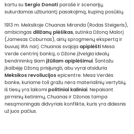
kartu su
Sergio Donati
parašė ir scenarijų,
sukurdamas užburiantį pasakojimą, kupiną posūkių.
1913 m. Meksikoje Chuanas Miranda (Rodas Steigeris),
ambicingas
diližanų plėšikas
, sutinka Džoną Malorį
(Jamesas Coburnas), airių sprogmenų ekspertą ir
buvusį IRA narį. Chuanas svajoja
apiplėšti
Mesa
Verde centrinį banką, o Džone įžvelgia idealų
bendrininką šiam
įžūliam apiplėšimui
. Šantažu
įkalbėję Džoną prisijungti, abu vyrai atsiduria
Meksikos revoliucijos
epicentre. Mesa Verdės
banke, kuriame toli gražu nėra materialinių vertybių,
iš tiesų yra laikomi
politiniai kaliniai
. Nepaisant
pirminių ketinimų, Chuanas ir Džonas tampa
nesąmoningais didvyriais konflikte, kuris yra didesnis
už juos pačius.