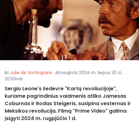
Iki
Julie de Sortiraparis
· Atnaujinta 2024 m. liepos 30 d.,
20:59val.
Sergio Leone's šedevre "Kartą revoliucijoje",
kuriame pagrindinius vaidmenis atliko Jamesas
Coburnas ir Rodas Steigeris, susipina vesternas ir
Meksikos revoliucija. Filmą "Prime Video" galima
įsigyti 2024 m. rugpjūčio 1 d.