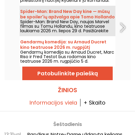
priešistorinį nuotykį Ryderiui ir jo komandai.
Spider-Man: Brand New Day kine — mūsų
be spoiler'ių apžvalga apie Tomo Hollando
Spider-Man: Brand New Day, naujas Marvel
grįžimą į Žmogų-Vorą
filmas su Tomu Hollandu, kino teatruose
laukiama 2026 m. liepos 29 d. Pasižiūrėkite
mūsų apžvalgą!
Gendarmų komedija: su Arnaud Ducret
kino teatruose 2026 m. rugpjūtį
Gendarmų komedija su Arnaud Ducret, Marc
Riso ir Fred Testot bus rodomas kino
teatruose 2026 m. rugpjūčio 5 d.
Patobulinkite paiešką
ŽINIOS
Informacijos viela
+ Skaito
Šeštadienis
13:31val.
Paryžiaus Notre-Dame uždaryta kelioms