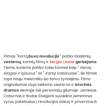
Filmas "Kartą
buvo revoliucija
" patiks klasikinių
vesternų
, karinių filmų ir
Sergio Leone
gerbėjams
.
Tiems, kuriems patiko tokie kūriniai kaip "
Geras,
blogas ir bjaurus
" ar "
Kartą Vakaruose
", šis filmas
taps nauju meistrišku šio žanro tyrinėjimu. Filmo
originalumas slypi veiksmo vesterno ir
istorinės
dramos
derinyje bei personažų gilumoje. Jamesas
Coburnas ir Rodas Steigeris suvaidino įsimintinus
vyrus, patekusius į revoliucijos sūkurį ir priverstus iš