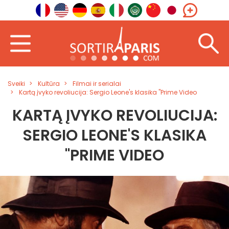
Sveiki
Kultūra
Filmai ir serialai
Kartą įvyko revoliucija: Sergio Leone's klasika "Prime Video
KARTĄ ĮVYKO REVOLIUCIJA:
SERGIO LEONE'S KLASIKA
"PRIME VIDEO