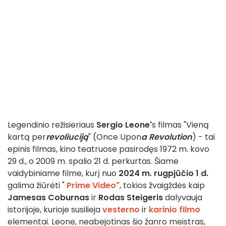
Legendinio režisieriaus
Sergio Leone'
s filmas "Vieną
kartą per
revoliuciją
" (Once Upon
a Revolution
) - tai
epinis filmas, kino teatruose pasirodęs 1972 m. kovo
29 d., o 2009 m. spalio 21 d. perkurtas. Šiame
vaidybiniame filme, kurį nuo
2024 m. rugpjūčio 1 d.
galima žiūrėti "
Prime Video"
, tokios žvaigždės kaip
Jamesas Coburnas
ir
Rodas Steigeris
dalyvauja
istorijoje, kurioje susilieja
vesterno
ir
karinio filmo
elementai. Leone, neabejotinas šio žanro meistras,