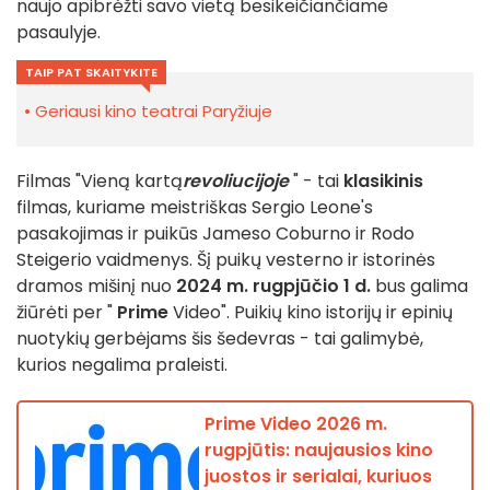
naujo apibrėžti savo vietą besikeičiančiame
pasaulyje.
TAIP PAT SKAITYKITE
Geriausi kino teatrai Paryžiuje
Filmas "Vieną kartą
revoliucijoje
" - tai
klasikinis
filmas, kuriame meistriškas Sergio Leone's
pasakojimas ir puikūs Jameso Coburno ir Rodo
Steigerio vaidmenys. Šį puikų vesterno ir istorinės
dramos mišinį nuo
2024 m. rugpjūčio 1 d.
bus galima
žiūrėti per "
Prime
Video". Puikių kino istorijų ir epinių
nuotykių gerbėjams šis šedevras - tai galimybė,
kurios negalima praleisti.
Prime Video 2026 m.
rugpjūtis: naujausios kino
juostos ir serialai, kuriuos