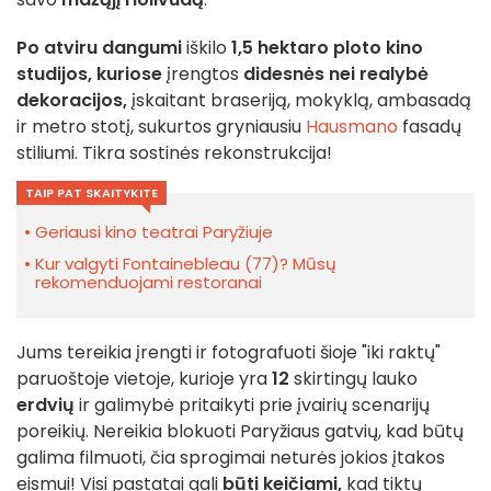
Po atviru dangumi
iškilo
1,5 hektaro ploto
kino
studijos, kuriose
įrengtos
didesnės nei realybė
dekoracijos,
įskaitant braseriją, mokyklą, ambasadą
ir metro stotį, sukurtos gryniausiu
Hausmano
fasadų
stiliumi. Tikra sostinės rekonstrukcija!
TAIP PAT SKAITYKITE
Geriausi kino teatrai Paryžiuje
Kur valgyti Fontainebleau (77)? Mūsų
rekomenduojami restoranai
Jums tereikia įrengti ir fotografuoti šioje "iki raktų"
paruoštoje vietoje, kurioje yra
12
skirtingų lauko
erdvių
ir galimybė pritaikyti prie įvairių scenarijų
poreikių. Nereikia blokuoti Paryžiaus gatvių, kad būtų
galima filmuoti, čia sprogimai neturės jokios įtakos
eismui! Visi pastatai gali
būti keičiami,
kad tiktų