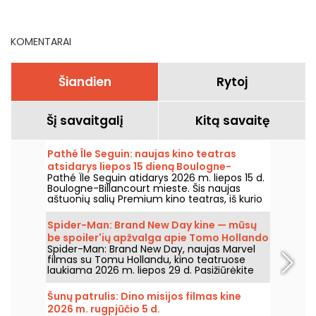
Patrouille ir Kyma
rugpjūčio 8–9 d. (77)
KOMENTARAI
Šiandien
Rytoj
Šį savaitgalį
Kitą savaitę
Pathé Île Seguin: naujas kino teatras
atsidarys liepos 15 dieną Boulogne-
Pathé Île Seguin atidarys 2026 m. liepos 15 d.
Billancourt
Boulogne-Billancourt mieste. Šis naujas
aštuonių salių Premium kino teatras, iš kurio
viena salė – IMAX, įsikurs Pointe des Arts
teritorijoje Île Seguin saloje.
Spider-Man: Brand New Day kine — mūsų
be spoiler'ių apžvalga apie Tomo Hollando
Spider-Man: Brand New Day, naujas Marvel
grįžimą į Žmogų-Vorą
filmas su Tomu Hollandu, kino teatruose
laukiama 2026 m. liepos 29 d. Pasižiūrėkite
mūsų apžvalgą!
Šunų patrulis: Dino misijos filmas kine
2026 m. rugpjūčio 5 d.