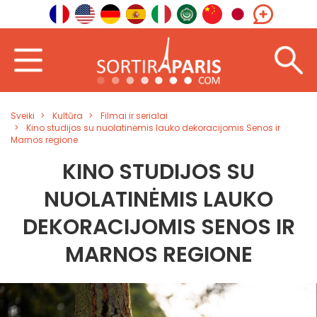
Sveiki
Kultūra
Filmai ir serialai
Kino studijos su nuolatinėmis lauko dekoracijomis Senos ir
Marnos regione
KINO STUDIJOS SU
NUOLATINĖMIS LAUKO
DEKORACIJOMIS SENOS IR
MARNOS REGIONE