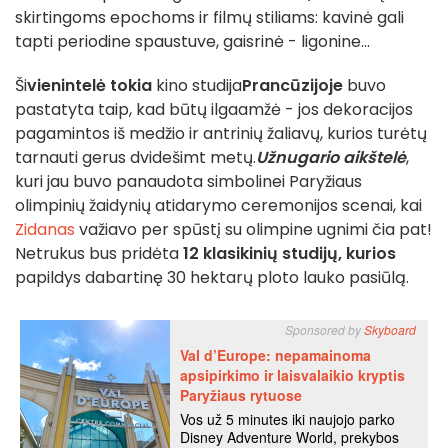
skirtingoms epochoms ir filmų stiliams: kavinė gali
tapti periodine spaustuve, gaisrinė - ligonine...
Ši
vienintelė tokia
kino studija
Prancūzijoje
buvo
pastatyta taip, kad būtų ilgaamžė - jos dekoracijos
pagamintos iš medžio ir antrinių žaliavų, kurios turėtų
tarnauti gerus dvidešimt metų.
Užnugario aikštelė
,
kuri jau buvo panaudota simbolinei Paryžiaus
olimpinių žaidynių atidarymo ceremonijos scenai, kai
Zidanas
važiavo per spūstį su olimpine ugnimi čia pat!
Netrukus bus pridėta
12 klasikinių studijų, kurios
papildys dabartinę 30 hektarų ploto lauko pasiūlą.