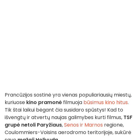
Prancūzijos sostinė yra vienas populiariausių miestų,
kuriuose
kino pramonė
filmuoja
būsimus kino hitus
.
Tik štai laikui bėgant čia susidaro spūstys! Kad to
išvengtų ir atvertų naujas galimybes kurti filmus,
TSF
grupė
netoli Paryžiaus
,
Senos ir Marnos
regione,
Coulommiers-Voisins aerodromo teritorijoje, sukūrė
savo
mažąjį Holivudą
.