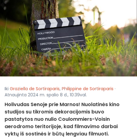
Iki
Graziella de Sortiraparis
,
Philippine de Sortiraparis
·
Atnaujinta 2024 m. spalio 8 d., 10:39val.
Holivudas Senoje prie Marnos! Nuolatinės kino
studijos su tikromis dekoracijomis buvo
pastatytos nuo nulio Coulommiers-Voisin
aerodromo teritorijoje, kad filmavimo darbai
vyktų iš sostinės ir būtų lengviau filmuoti.