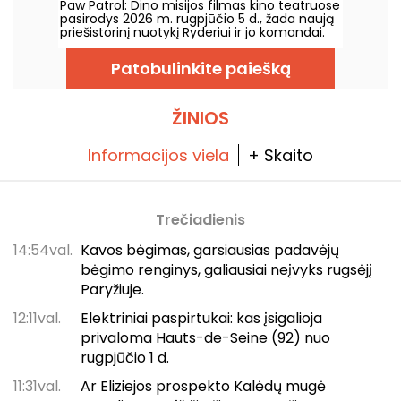
Paw Patrol: Dino misijos filmas kino teatruose
pasirodys 2026 m. rugpjūčio 5 d., žada naują
priešistorinį nuotykį Ryderiui ir jo komandai.
Patobulinkite paiešką
ŽINIOS
Informacijos viela
+ Skaito
Trečiadienis
14:54val.
Kavos bėgimas, garsiausias padavėjų
bėgimo renginys, galiausiai neįvyks rugsėjį
Paryžiuje.
12:11val.
Elektriniai paspirtukai: kas įsigalioja
privaloma Hauts-de-Seine (92) nuo
rugpjūčio 1 d.
11:31val.
Ar Eliziejos prospekto Kalėdų mugė