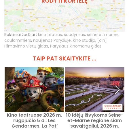
RODYTI KORTELĘ
Raktiniai žodžiai :
kino teatras
,
šaudymas
,
seine et marne
,
coulommiers
,
naujienos Paryžiuje
,
kino studija
,
[cin]
Filmavimo vietų gidas
,
Paryžiaus kinomanų gidas
TAIP PAT SKAITYKITE ...
Kino teatruose 2026 m.
10 idėjų išvykoms Seine-
K
rugpjūčio 5 d.: Les
et-Marne regione šiam
Gendarmes, La Pat’
savaitgaliui, 2026 m.