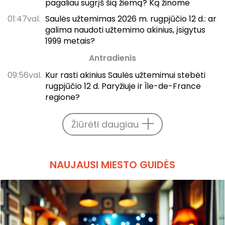
pagaliau sugrįš šią žiemą? Ką žinome
01:47val.
Saulės užtemimas 2026 m. rugpjūčio 12 d.: ar
galima naudoti užtemimo akinius, įsigytus
1999 metais?
Antradienis
09:56val.
Kur rasti akinius Saulės užtemimui stebėti
rugpjūčio 12 d. Paryžiuje ir Île-de-France
regione?
Žiūrėti daugiau
NAUJAUSI MIESTO GUIDĖS