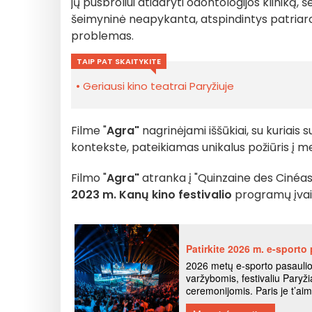
jų pusbroliui atidaryti odontologijos kliniką, š
šeimyninė neapykanta, atspindintys patriarc
problemas.
TAIP PAT SKAITYKITE
Geriausi kino teatrai Paryžiuje
Filme "
Agra"
nagrinėjami iššūkiai, su kuriais 
kontekste, pateikiamas unikalus požiūris į meil
Filmo "
Agra"
atranka į "Quinzaine des Cinéast
2023 m. Kanų kino festivalio
programų įvai