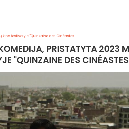
 kino festivalyje "Quinzaine des Cinéastes
KOMEDIJA, PRISTATYTA 2023 M
JE "QUINZAINE DES CINÉASTES