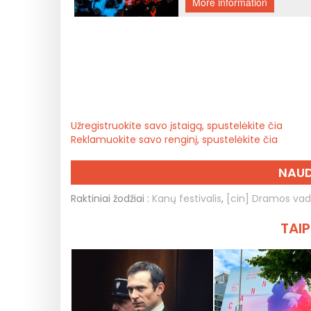
Užregistruokite savo įstaigą, spustelėkite čia
Reklamuokite savo renginį, spustelėkite čia
NAUD
Raktiniai žodžiai :
Kanų festivalis
,
[cin] Dramos va
TAIP