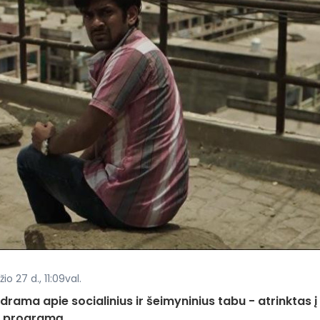
o 27 d., 11:09val.
rama apie socialinius ir šeimyninius tabu - atrinktas į
ės programą.