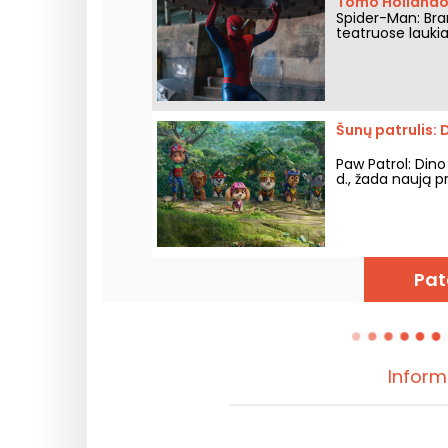
Tomo Hollando
Spider-Man: Bra
teatruose lauki
Šunų patrulis: 
Paw Patrol: Dino
d., žada naują pr
Pat
Inform