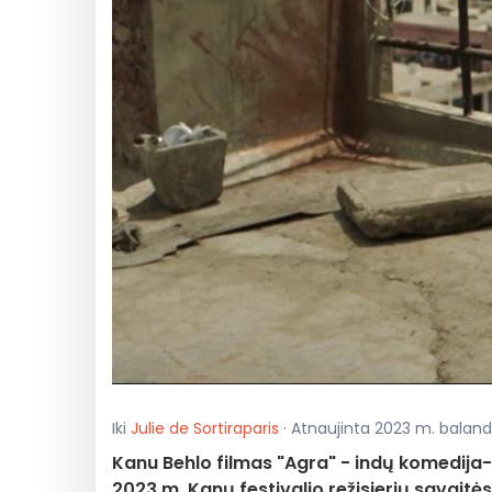
Iki
Julie de Sortiraparis
· Atnaujinta 2023 m. balandži
Kanu Behlo filmas "Agra" - indų komedija-d
2023 m. Kanų festivalio režisierių savait