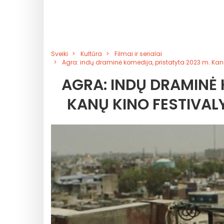
Sveiki
Kultūra
Filmai ir serialai
Agra: indų draminė komedija, pristatyta 2023 m. Kanų
AGRA: INDŲ DRAMINĖ 
KANŲ KINO FESTIVALY