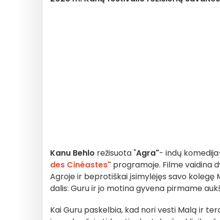
Kanu Behlo
režisuota "
Agra"
- indų komedij
des Cinéastes"
programoje. Filme vaidina d
Agroje ir beprotiškai įsimylėjęs savo kolegę 
dalis: Guru ir jo motina gyvena pirmame auk
Kai Guru paskelbia, kad nori vesti Malą ir 