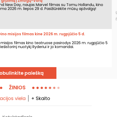
 grįžimą į Žmogų-Vorą
nd New Day, naujas Marvel filmas su Tomu Hollandu, kino
ama 2026 m. liepos 29 d. Pasižiūrėkite mūsų apžvalgą!
Dino misijos filmas kine 2026 m. rugpjūčio 5 d.
 misijos filmas kino teatruose pasirodys 2026 m. rugpjūčio 5
iešistorinį nuotykį Ryderiui ir jo komandai.
obulinkite paiešką
ŽINIOS
acijos viela
+ Skaito