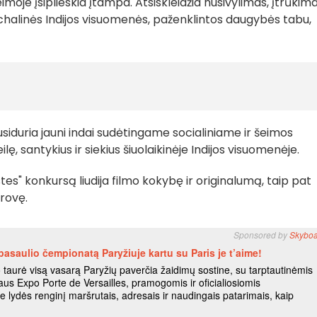
eimoje įsiplieskia įtampa. Atsiskleidžia nusivylimas, įtrūkimai
halinės Indijos visuomenės, paženklintos daugybės tabu,
susiduria jauni indai sudėtingame socialiniame ir šeimos
ę, santykius ir siekius šiuolaikinėje Indijos visuomenėje.
es" konkursą liudija filmo kokybę ir originalumą, taip pat
rovę.