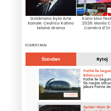
Goldmano byla Arte
Kano kino fest
kanale: Cedrico Kahno
2026: Monia C
teisinė drama
Caméra d'Or 
pirminink
KOMENTARAI
Šiandien
Rytoj
Pathé Île Segui
Billancourt
Pathé Île Seguin
Šis naujas aštuo
įsikurs Pointe des
Spider-Man: Br