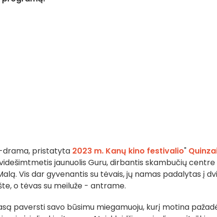
a-drama, pristatyta
2023 m. Kanų kino festivalio
"
Quinza
videšimtmetis jaunuolis Guru, dirbantis skambučių centre
Malą. Vis dar gyvenantis su tėvais, jų namas padalytas į dv
šte, o tėvas su meiluže - antrame.
terasą paversti savo būsimu miegamuoju, kurį motina pažad