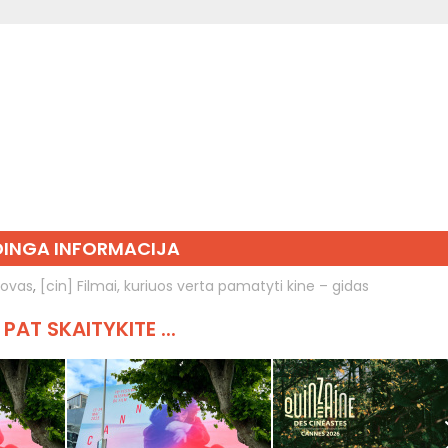
INGA INFORMACIJA
dovas
,
[cin] Filmai, kuriuos verta pamatyti kine – gidas
 PAT SKAITYKITE ...