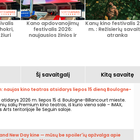
ivalis
Kano apdovanojimų
Kanų kino festivalis 
hokri,
festivalis 2026:
m. : Režisierių savai
žiuri
naujausios žinios ir
atranka
ė
svarbiausi įvykiai, 79-ojo
leidimo atnaujinimai
Šį savaitgalį
Kitą savaitę
n: naujas kino teatras atsidarys liepos 15 dieną Boulogne-
 atidarys 2026 m. liepos 15 d. Boulogne-Billancourt mieste.
nių salių Premium kino teatras, iš kurio viena salė – IMAX,
 Arts teritorijoje Île Seguin saloje.
and New Day kine — mūsų be spoiler'ių apžvalga apie