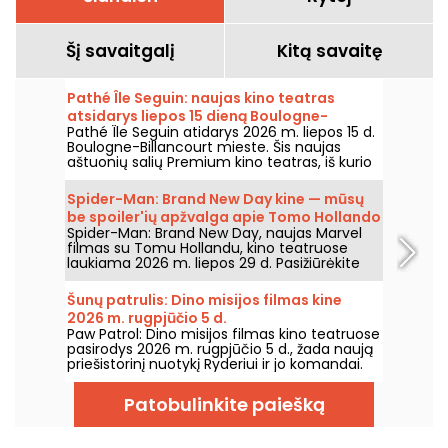
Šį savaitgalį
Kitą savaitę
Pathé Île Seguin: naujas kino teatras
atsidarys liepos 15 dieną Boulogne-
Pathé Île Seguin atidarys 2026 m. liepos 15 d.
Billancourt
Boulogne-Billancourt mieste. Šis naujas
aštuonių salių Premium kino teatras, iš kurio
viena salė – IMAX, įsikurs Pointe des Arts
teritorijoje Île Seguin saloje.
Spider-Man: Brand New Day kine — mūsų
be spoiler'ių apžvalga apie Tomo Hollando
Spider-Man: Brand New Day, naujas Marvel
grįžimą į Žmogų-Vorą
filmas su Tomu Hollandu, kino teatruose
laukiama 2026 m. liepos 29 d. Pasižiūrėkite
mūsų apžvalgą!
Šunų patrulis: Dino misijos filmas kine
2026 m. rugpjūčio 5 d.
Paw Patrol: Dino misijos filmas kino teatruose
pasirodys 2026 m. rugpjūčio 5 d., žada naują
priešistorinį nuotykį Ryderiui ir jo komandai.
Patobulinkite paiešką