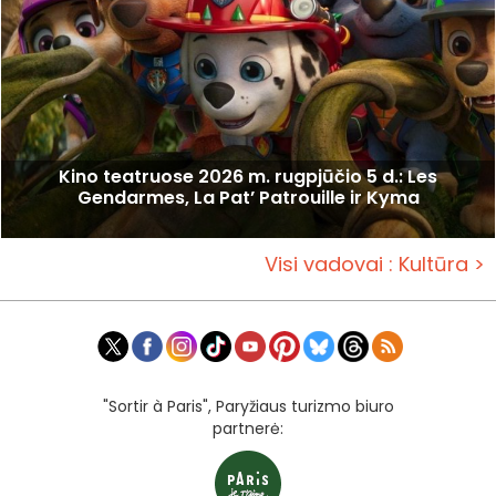
Kino teatruose 2026 m. rugpjūčio 5 d.: Les
Gendarmes, La Pat’ Patrouille ir Kyma
Visi vadovai : Kultūra >
"Sortir à Paris", Paryžiaus turizmo biuro
partnerė: