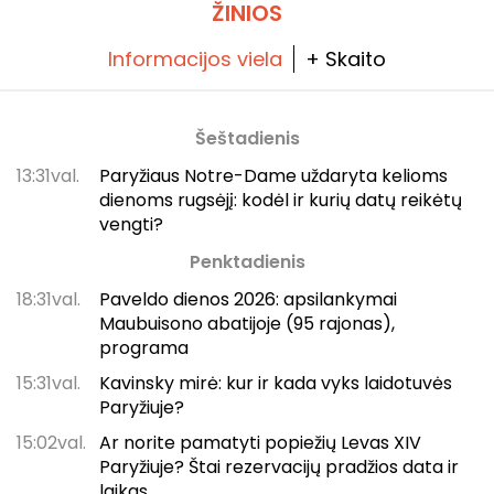
ŽINIOS
Informacijos viela
+ Skaito
Šeštadienis
13:31val.
Paryžiaus Notre-Dame uždaryta kelioms
dienoms rugsėjį: kodėl ir kurių datų reikėtų
vengti?
Penktadienis
18:31val.
Paveldo dienos 2026: apsilankymai
Maubuisono abatijoje (95 rajonas),
programa
15:31val.
Kavinsky mirė: kur ir kada vyks laidotuvės
Paryžiuje?
15:02val.
Ar norite pamatyti popiežių Levas XIV
Paryžiuje? Štai rezervacijų pradžios data ir
laikas.