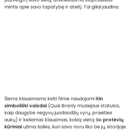
mintis apie savo tapatybę ir ateitį. Tai giliai jaudina.
Šiems klausimams kelti filme naudojami
itin
simboliški vaizdai
(Quai Branly muziejaus statulos,
kaip daugybė negyvų juodaodžių vyrų, praeities
aukų) ir keliamas klausimas, kokią vietą šie
protėvių
kūriniai
užima šalies, kuri savo noru liko be jų, istorijoje.