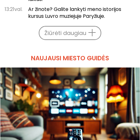
13:21val.
Ar žinote? Galite lankyti meno istorijos
kursus Luvro muziejuje Paryžiuje.
Žiūrėti daugiau
NAUJAUSI MIESTO GUIDĖS