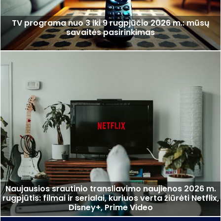
TV programa nuo 3 iki 9 rugpjūčio 2026 m.: mūsų
savaitės pasirinkimas
Naujausios srautinio transliavimo naujienos 2026 m.
rugpjūtis: filmai ir serialai, kuriuos verta žiūrėti Netflix,
Disney+, Prime Video