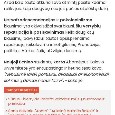
Arba kaip tauta atkuria savo atmintį pasitelkdama
relikvijas, kaip daugybę nuo jos pačios atplėštų dalių.
Nors
afrodescendencijos
ir
pokolonializmo
klausimai yra akivaizdžiai svarbiausi,
šių vertybių
repatriacija ir pasisavinimas
kelia daug kitų
klausimų, pavyzdžiui, tautos apsisprendimo,
reparacijų reikalavimo ir net gilesnių Prancūzijos
politikos Afrikos šalių atžvilgiu klausimų.
Naujoji Benino
studentų
karta
Abomėjaus Kalavio
universitete yra entuziastinga ir ketina tęsti kovą.
"Nebūsime laisvi politiškai, dvasiškai ar ekonomiškai,
kol mūsų darbai nebus laisvi", -
sako jie.
TAIP PAT SKAITYKITE
Sūnus Thierry de Peretti vaizdas: mūsų nuomonė ir
priekaba
Šono Beikerio "Anora": "Auksinė palmės šakelė" ir