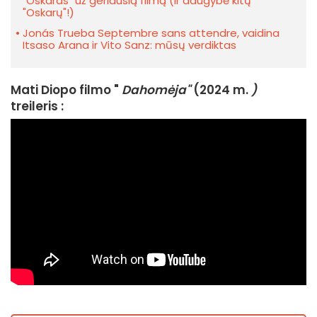
"Oskaras" už geriausią filmą (ir daugybė kitų
"Oskarų"!)
Jonás Trueba Septembre sans attendre, vaidina
Itsaso Arana ir Vito Sanz: mūsų verdiktas
Mati Diopo filmo "
Dahomėja"
(2024 m.
)
treileris :