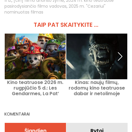
11 d.
,
[cin] filmo anonso žymė
,
2024 m. kino teatruose
pasirodysiančio filmo vadovas
,
2025 m. "Cezariui"
nominuotas filmas
TAIP PAT SKAITYKITE ...
Kino teatruose 2026 m.
Kinas: naujų filmų,
rugpjūčio 5 d.: Les
rodomų kino teatruose
Gendarmes, La Pat’
dabar ir netolimoje
Patrouille ir Kyma
ateityje, anonsai
KOMENTARAI
Šiandien
Rytoj