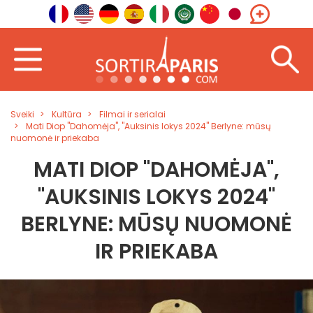
Sveiki
Kultūra
Filmai ir serialai
Mati Diop "Dahomėja", "Auksinis lokys 2024" Berlyne: mūsų
nuomonė ir priekaba
MATI DIOP "DAHOMĖJA",
"AUKSINIS LOKYS 2024"
BERLYNE: MŪSŲ NUOMONĖ
IR PRIEKABA