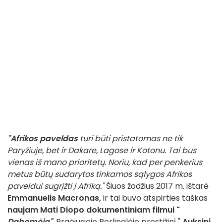
"Afrikos paveldas
turi būti pristatomas ne tik
Paryžiuje, bet ir Dakare, Lagose ir Kotonu. Tai bus
vienas iš mano prioritetų. Noriu, kad per penkerius
metus būtų sudarytos tinkamos sąlygos Afrikos
paveldui sugrįžti į Afriką."
Šiuos žodžius 2017 m. ištarė
Emmanuelis Macronas,
ir tai buvo atspirties taškas
naujam Mati Diopo dokumentiniam filmui "
Dahomėja"
. Praėjusioje Berlinalėje prestižinį "
Auksinį