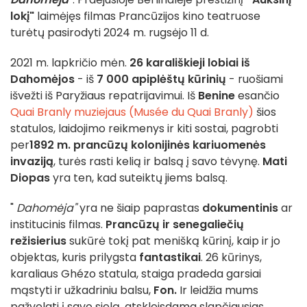
lokį"
laimėjęs filmas Prancūzijos kino teatruose
turėtų pasirodyti 2024 m. rugsėjo 11 d.
2021 m. lapkričio mėn.
26 karališkieji lobiai iš
Dahomėjos
- iš
7 000 apiplėštų kūrinių
- ruošiami
išvežti iš Paryžiaus repatrijavimui. Iš
Benine
esančio
Quai Branly muziejaus (Musée du Quai Branly)
šios
statulos, laidojimo reikmenys ir kiti sostai, pagrobti
per
1892 m. prancūzų kolonijinės kariuomenės
invaziją
, turės rasti kelią ir balsą į savo tėvynę.
Mati
Diopas
yra ten, kad suteiktų jiems balsą.
"
Dahomėja"
yra ne šiaip paprastas
dokumentinis
ar
institucinis filmas.
Prancūzų ir senegaliečių
režisierius
sukūrė tokį pat menišką kūrinį, kaip ir jo
objektas, kuris prilygsta
fantastikai
. 26 kūrinys,
karaliaus Ghézo statula, staiga pradeda garsiai
mąstyti ir užkadriniu balsu,
Fon.
Ir leidžia mums
pažvelgti į savo sielą, atskleisdama slapčiausias