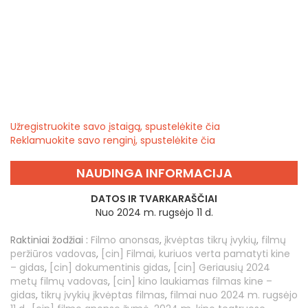
Užregistruokite savo įstaigą, spustelėkite čia
Reklamuokite savo renginį, spustelėkite čia
NAUDINGA INFORMACIJA
DATOS IR TVARKARAŠČIAI
Nuo 2024 m. rugsėjo 11 d.
Raktiniai žodžiai :
Filmo anonsas
,
įkvėptas tikrų įvykių
,
filmų
peržiūros vadovas
,
[cin] Filmai, kuriuos verta pamatyti kine
– gidas
,
[cin] dokumentinis gidas
,
[cin] Geriausių 2024
metų filmų vadovas
,
[cin] kino laukiamas filmas kine –
gidas
,
tikrų įvykių įkvėptas filmas
,
filmai nuo 2024 m. rugsėjo