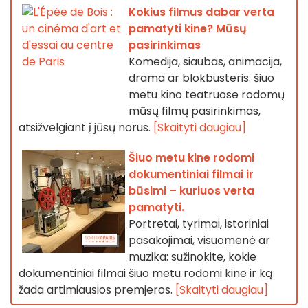
Kokius filmus dabar verta
pamatyti kine? Mūsų
pasirinkimas
Komedija, siaubas, animacija,
drama ar blokbusteris: šiuo
metu kino teatruose rodomų
mūsų filmų pasirinkimas,
atsižvelgiant į jūsų norus.
[Skaityti daugiau]
Šiuo metu kine rodomi
dokumentiniai filmai ir
būsimi – kuriuos verta
pamatyti.
Portretai, tyrimai, istoriniai
pasakojimai, visuomenė ar
muzika: sužinokite, kokie
dokumentiniai filmai šiuo metu rodomi kine ir ką
žada artimiausios premjeros.
[Skaityti daugiau]