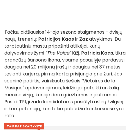
Tačiau didžiausios 14-ojo sezono staigmenos - dviejų
naujų trenerių:
Patricijos Kaas
ir
Zaz
atvykimas. Du
tarptautiniu mastu pripažinti atlikėjai, kurių
dalyvavimas žymi
"The Voice"
lūžį.
Patricia Kaas
, tikra
prancūzų šansono ikona, visame pasaulyje pardavusi
daugiau nei 20 milijonų įrašų ir daugiau nei 37 metus
tęsianti karjerą, pirmą kartą prisijungia prie žiuri. Jos
sceninė patirtis, vainikuota šešiais "Victoires de la
Musique" apdovanojimais, leidžia jai pateikti unikalią
meninę viziją, kurioje dera griežtumas ir jautrumas.
Pasak TF1, ji žada kandidatams pasiūlyti aštrų žvilgsnį
ir kompetenciją, kuri tokio pobūdžio konkursuose yra
reta.
TAIP PAT SKAITYKITE