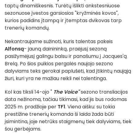
taptų dinamiškesnis. Turėtų išlikti ankstesniuose
sezonuose įvestos garsiosios "kryžminės kovos",
kurios padidins įtampą ir įtemptas dvikovas tarp
trenerių komandų.
Nekantraujame sužinoti, kuris talentas pakeis
Alfonsą
- jauną dainininką, praėjusį sezoną
pasižymėjusį galingu balsu ir panašumu į Jacques'ą
Brelą. Po šios puikios pergalės naujojo sezono
dalyviams teks gerokai paplušėti, kad įtikintų naująją
žiuri, kuri yra ne mažiau reikli nei talentinga.
Kol kas tiksli 14-ojo "
The Voice"
sezono transliacijos
data nežinoma, tačiau tikimasi, kad jis bus rodomas
2025 m. pradžioje per
TF1
. Viena aišku: su tokia
prestižine trenerių komanda ši laida žada būti
įsimintina, joje netrūks staigmenų tiek dalyviams, tiek
šou gerbėjams.