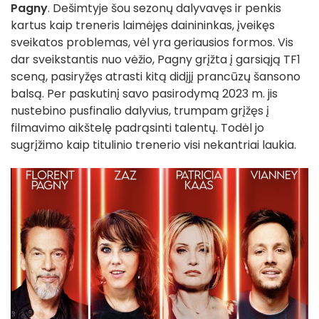
Pagny
. Dešimtyje šou sezonų dalyvavęs ir penkis
kartus kaip treneris laimėjęs dainininkas, įveikęs
sveikatos problemas, vėl yra geriausios formos. Vis
dar sveikstantis nuo vėžio, Pagny grįžta į garsiąją TF1
sceną, pasiryžęs atrasti kitą didįjį prancūzų šansono
balsą. Per paskutinį savo pasirodymą 2023 m. jis
nustebino pusfinalio dalyvius, trumpam grįžęs į
filmavimo aikštelę padrąsinti talentų. Todėl jo
sugrįžimo kaip titulinio trenerio visi nekantriai laukia.