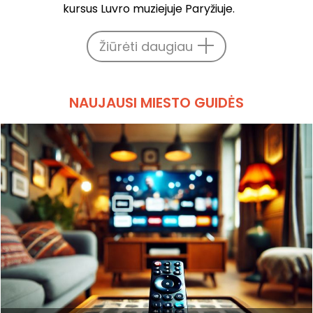
kursus Luvro muziejuje Paryžiuje.
Žiūrėti daugiau
NAUJAUSI MIESTO GUIDĖS