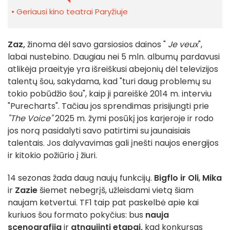
Geriausi kino teatrai Paryžiuje
Zaz,
žinoma dėl savo garsiosios dainos "
Je veux
",
labai nustebino. Daugiau nei 5 mln. albumų pardavusi
atlikėja praeityje yra išreiškusi abejonių dėl televizijos
talentų šou, sakydama, kad "turi daug problemų su
tokio pobūdžio šou", kaip ji pareiškė 2014 m. interviu
"Purecharts". Tačiau jos sprendimas prisijungti prie
"The Voice"
2025 m. žymi posūkį jos karjeroje ir rodo
jos norą pasidalyti savo patirtimi su jaunaisiais
talentais. Jos dalyvavimas gali įnešti naujos energijos
ir kitokio požiūrio į žiuri.
14 sezonas žada daug naujų funkcijų.
Bigflo ir Oli
,
Mika
ir
Zazie
šiemet nebegrįš, užleisdami vietą šiam
naujam ketvertui. TF1 taip pat paskelbė apie kai
kuriuos šou formato pokyčius: bus
nauja
scenografija
ir
atnaujinti etapai,
kad konkursas