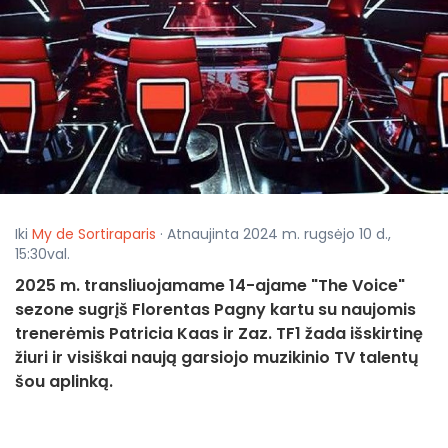
Iki
My de Sortiraparis
· Atnaujinta 2024 m. rugsėjo 10 d.,
15:30val.
2025 m. transliuojamame 14-ajame "The Voice"
sezone sugrįš Florentas Pagny kartu su naujomis
trenerėmis Patricia Kaas ir Zaz. TF1 žada išskirtinę
žiuri ir visiškai naują garsiojo muzikinio TV talentų
šou aplinką.