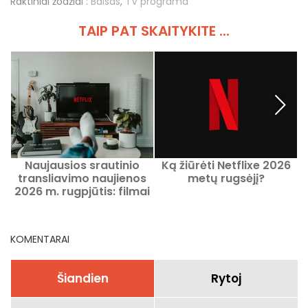
Raktiniai žodžiai :
Balsas
,
TV programa
TAIP PAT SKAITYKITE ...
Naujausios srautinio
Ką žiūrėti Netflixe 2026
K
transliavimo naujienos
metų rugsėjį?
V
2026 m. rugpjūtis: filmai
ir serialai, kuriuos verta
žiūrėti Netflix, Disney+,
Prime Video
KOMENTARAI
Šiandien
Rytoj