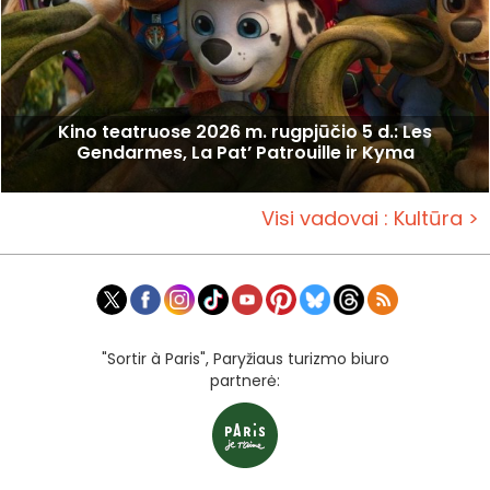
Kino teatruose 2026 m. rugpjūčio 5 d.: Les
Gendarmes, La Pat’ Patrouille ir Kyma
Visi vadovai : Kultūra >
"Sortir à Paris", Paryžiaus turizmo biuro
partnerė: