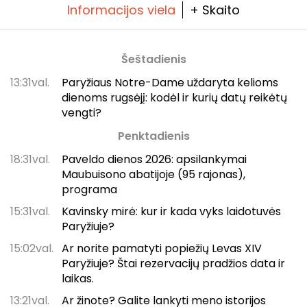
Informacijos viela
+ Skaito
Šeštadienis
13:31val.
Paryžiaus Notre-Dame uždaryta kelioms
dienoms rugsėjį: kodėl ir kurių datų reikėtų
vengti?
Penktadienis
18:31val.
Paveldo dienos 2026: apsilankymai
Maubuisono abatijoje (95 rajonas),
programa
15:31val.
Kavinsky mirė: kur ir kada vyks laidotuvės
Paryžiuje?
15:02val.
Ar norite pamatyti popiežių Levas XIV
Paryžiuje? Štai rezervacijų pradžios data ir
laikas.
13:21val.
Ar žinote? Galite lankyti meno istorijos