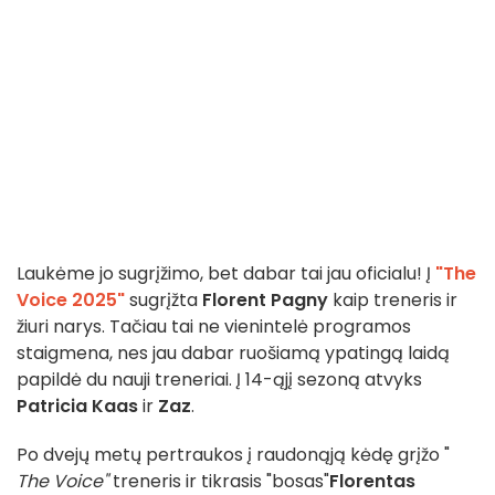
Laukėme jo sugrįžimo, bet dabar tai jau oficialu! Į
"The
Voice 2025"
sugrįžta
Florent Pagny
kaip treneris ir
žiuri narys. Tačiau tai ne vienintelė programos
staigmena, nes jau dabar ruošiamą ypatingą laidą
papildė du nauji treneriai. Į 14-ąjį sezoną atvyks
Patricia Kaas
ir
Zaz
.
Po dvejų metų pertraukos į raudonąją kėdę grįžo "
The Voice"
treneris ir tikrasis "bosas"
Florentas