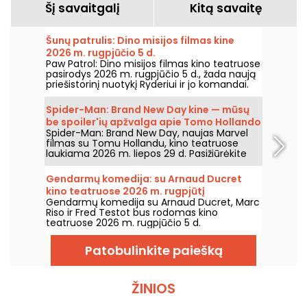
Šį savaitgalį
Kitą savaitę
Šunų patrulis: Dino misijos filmas kine
2026 m. rugpjūčio 5 d.
Paw Patrol: Dino misijos filmas kino teatruose
pasirodys 2026 m. rugpjūčio 5 d., žada naują
priešistorinį nuotykį Ryderiui ir jo komandai.
Spider-Man: Brand New Day kine — mūsų
be spoiler'ių apžvalga apie Tomo Hollando
Spider-Man: Brand New Day, naujas Marvel
grįžimą į Žmogų-Vorą
filmas su Tomu Hollandu, kino teatruose
laukiama 2026 m. liepos 29 d. Pasižiūrėkite
mūsų apžvalgą!
Gendarmų komedija: su Arnaud Ducret
kino teatruose 2026 m. rugpjūtį
Gendarmų komedija su Arnaud Ducret, Marc
Riso ir Fred Testot bus rodomas kino
teatruose 2026 m. rugpjūčio 5 d.
Patobulinkite paiešką
ŽINIOS