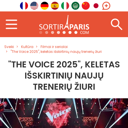
Sveiki
Kultūra
Filmai ir serialai
"The Voice 2025", keletas išskirtinių naujų trenerių žiuri
"THE VOICE 2025", KELETAS
IŠSKIRTINIŲ NAUJŲ
TRENERIŲ ŽIURI