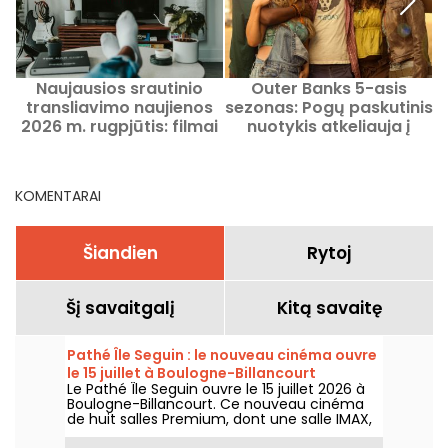
Naujausios srautinio
Outer Banks 5-asis
transliavimo naujienos
sezonas: Pogų paskutinis
2026 m. rugpjūtis: filmai
nuotykis atkeliauja į
ir serialai, kuriuos verta
Netflix
žiūrėti Netflix, Disney+,
Prime Video
KOMENTARAI
Šiandien
Rytoj
Šį savaitgalį
Kitą savaitę
Pathé Île Seguin : le nouveau cinéma ouvre
le 15 juillet à Boulogne-Billancourt
Le Pathé Île Seguin ouvre le 15 juillet 2026 à
Boulogne-Billancourt. Ce nouveau cinéma
de huit salles Premium, dont une salle IMAX,
prend place au sein de la Pointe des Arts sur