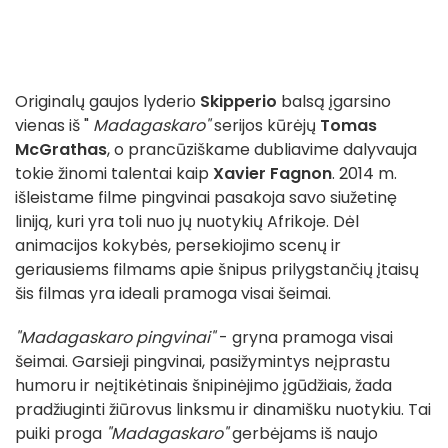
Originalų gaujos lyderio
Skipperio
balsą įgarsino
vienas iš "
Madagaskaro"
serijos kūrėjų
Tomas
McGrathas
, o prancūziškame dubliavime dalyvauja
tokie žinomi talentai kaip
Xavier Fagnon
. 2014 m.
išleistame filme pingvinai pasakoja savo siužetinę
liniją, kuri yra toli nuo jų nuotykių Afrikoje. Dėl
animacijos kokybės, persekiojimo scenų ir
geriausiems filmams apie šnipus prilygstančių įtaisų
šis filmas yra ideali pramoga visai šeimai.
"Madagaskaro pingvinai"
- gryna pramoga visai
šeimai. Garsieji pingvinai, pasižymintys neįprastu
humoru ir neįtikėtinais šnipinėjimo įgūdžiais, žada
pradžiuginti žiūrovus linksmu ir dinamišku nuotykiu. Tai
puiki proga
"Madagaskaro"
gerbėjams iš naujo