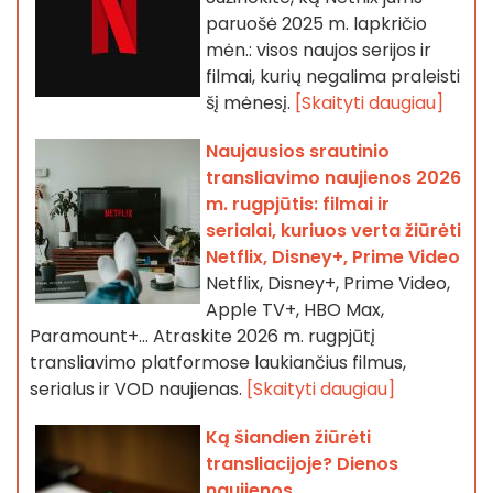
paruošė 2025 m. lapkričio
mėn.: visos naujos serijos ir
filmai, kurių negalima praleisti
šį mėnesį.
[Skaityti daugiau]
Naujausios srautinio
transliavimo naujienos 2026
m. rugpjūtis: filmai ir
serialai, kuriuos verta žiūrėti
Netflix, Disney+, Prime Video
Netflix, Disney+, Prime Video,
Apple TV+, HBO Max,
Paramount+… Atraskite 2026 m. rugpjūtį
transliavimo platformose laukiančius filmus,
serialus ir VOD naujienas.
[Skaityti daugiau]
Ką šiandien žiūrėti
transliacijoje? Dienos
naujienos