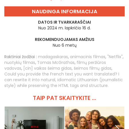
NAUDINGA INFORMACIJA
DATOS IR TVARKARAŠČIAI
Nuo 2024 m. lapkričio 16 d.
REKOMENDUOJAMAS AMŽIUS
Nuo 6 metų
Raktiniai žodžiai :
madagaskaras
,
animacinis filmas
,
"Netflix"
,
nuotykių filmas
,
Tomas McGrathas
,
filmų peržiūros
vadovas
,
[cin] vaikas šeima gidas
,
šeimos filmų gidas
,
Could you provide the French text you want translated? I
can rewrite it into natural, idiomatic Lithuanian (journalistic
style) while preserving the HTML tags and structure.
TAIP PAT SKAITYKITE ...