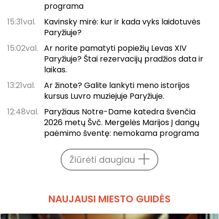
programa
15:31val.
Kavinsky mirė: kur ir kada vyks laidotuvės
Paryžiuje?
15:02val.
Ar norite pamatyti popiežių Levas XIV
Paryžiuje? Štai rezervacijų pradžios data ir
laikas.
13:21val.
Ar žinote? Galite lankyti meno istorijos
kursus Luvro muziejuje Paryžiuje.
12:48val.
Paryžiaus Notre-Dame katedra švenčia
2026 metų Švč. Mergelės Marijos Į dangų
paėmimo šventę: nemokama programa
Žiūrėti daugiau
NAUJAUSI MIESTO GUIDĖS