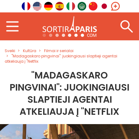
Sveiki
Kultūra
Filmai ir serialai
"Madagaskaro pingvinai": juokingiausi slaptieji agentai
atkeliauja į "Netflix
"MADAGASKARO
PINGVINAI": JUOKINGIAUSI
SLAPTIEJI AGENTAI
ATKELIAUJA Į "NETFLIX