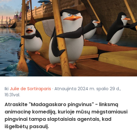
Iki
Julie de Sortiraparis
· Atnaujinta 2024 m. spalio 29 d.,
16:31val.
Atraskite "Madagaskaro pingvinus" - linksmą
animacinę komediją, kurioje mūsų mėgstamiausi
pingvinai tampa slaptaisiais agentais, kad
išgelbėtų pasaulį.