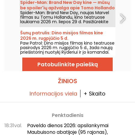
l’Île Seguin.
Spider-Man: Brand New Day kine — mūsų
be spoiler'ių apžvalga apie Tomo Hollando
Spider-Man: Brand New Day, naujas Marvel
grįžimą į Žmogų-Vorą
filmas su Tomu Hollandu, kino teatruose
laukiama 2026 m. liepos 29 d. Pasižiūrėkite
mūsų apžvalgą!
Šunų patrulis: Dino misijos filmas kine
2026 m. rugpjūčio 5 d.
Paw Patrol: Dino misijos filmas kino teatruose
pasirodys 2026 m. rugpjūčio 5 d., žada naują
priešistorinį nuotykį Ryderiui ir jo komandai.
Patobulinkite paiešką
ŽINIOS
Informacijos viela
+ Skaito
Penktadienis
18:31val.
Paveldo dienos 2026: apsilankymai
Maubuisono abatijoje (95 rajonas),