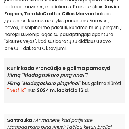
patiks ir mažiems, ir dideliems. Prancūziškais
Xavier
Fagnon
,
Tom McGrath
ir
Gilles Morvan
balsais
įgarsintas laukinis nuotykis panardina žiūrovus į
pavojų ir šnipinėjimo pasaulį, kuriame mūsų pingvinų
herojai suvienija jėgas su paslaptingąja agentūra
"Šiaurės vėjas", kad susidorotų su didžiausiu savo
priešu - daktaru Oktavijumi.
Kur ir kada Prancūzijoje galima pamatyti
filmą "Madagaskaro pingvinai"
?
Filmą "Madagaskaro pingvinai"
bus galima žiūrėti
"Netflix"
nuo
2024 m. lapkričio 16 d.
Santrauka
: Ar manėte, kad pažįstate
Madagaskaro pingvinus? Tačiau keturi broliai