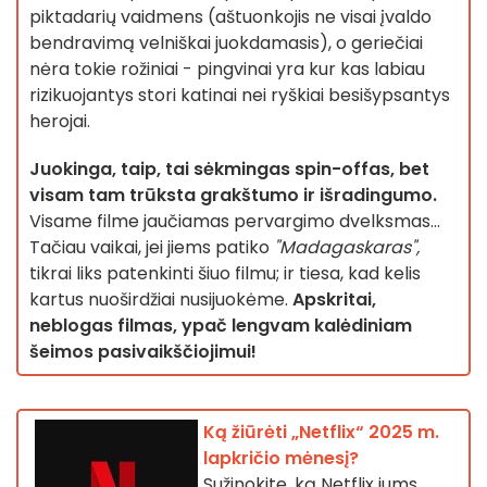
piktadarių vaidmens (aštuonkojis ne visai įvaldo
bendravimą velniškai juokdamasis), o geriečiai
nėra tokie rožiniai - pingvinai yra kur kas labiau
rizikuojantys stori katinai nei ryškiai besišypsantys
herojai.
Juokinga, taip, tai sėkmingas spin-offas, bet
visam tam trūksta grakštumo ir išradingumo.
Visame filme jaučiamas pervargimo dvelksmas...
Tačiau vaikai, jei jiems patiko
"Madagaskaras",
tikrai liks patenkinti šiuo filmu; ir tiesa, kad kelis
kartus nuoširdžiai nusijuokėme.
Apskritai,
neblogas filmas, ypač lengvam kalėdiniam
šeimos pasivaikščiojimui!
Ką žiūrėti „Netflix“ 2025 m.
lapkričio mėnesį?
Sužinokite, ką Netflix jums