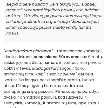
slepia didelę paslaptį. Jie iš tikrųjų yra... slaptieji
agentai! Norėdami išgelbėti pasaulį nuo baisiojo
daktaro Oktavijaus, pingvinai turės suvienyti jėgas
su labai prašmatnia organizacija "Šiaurės vėjas",
kuriai vadovauja puikus slaptą vardą turintis
haskis.
"Madagaskaro pingvinai
" - tai animacinė komedija,
idealiai tinkanti
jaunesniems žiūrovams
nuo 6 metų,
tačiau joje netrūksta humoro ir įtampos, kuri privers
juoktis ir tėvus.
Madagaskaro
sagos ir tokių
animacinių filmų kaip "
Despicable Me
" gerbėjai
įvertins šią lengvą, bet dinamišką istoriją, kurioje
absurdiškas pingvinų humoras susitinka su
paslaptingu šnipų pasauliu. Filme susipina parodijos
dvasia ir animacijos pasaulis, kad sužavėtų ir
šeimyninių komedijų, ir animacinių filmų apie šnipus