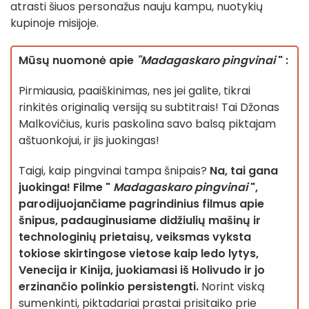
atrasti šiuos personažus nauju kampu, nuotykių
kupinoje misijoje.
Mūsų nuomonė apie
"Madagaskaro pingvinai
" :
Pirmiausia, paaiškinimas, nes jei galite, tikrai
rinkitės originalią versiją su subtitrais! Tai Džonas
Malkovičius, kuris paskolina savo balsą piktajam
aštuonkojui, ir jis juokingas!
Taigi, kaip pingvinai tampa šnipais?
Na, tai gana
juokinga! Filme "
Madagaskaro pingvinai
",
parodijuojančiame pagrindinius filmus apie
šnipus, padauginusiame didžiulių mašinų ir
technologinių prietaisų, veiksmas vyksta
tokiose skirtingose vietose kaip ledo lytys,
Venecija ir Kinija, juokiamasi iš Holivudo ir jo
erzinančio polinkio persistengti.
Norint viską
sumenkinti, piktadariai prastai prisitaiko prie