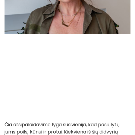
Čia atsipalaidavimo lyga susivienija, kad pasiūlytų
jums poilsį kūnui ir protui. Kiekviena iš šių didvyrių