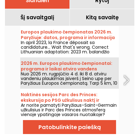
Šiandien
Rytoj
Šį savaitgalį
Kitą savaitę
Europos plaukimo čempionatas 2026 m.
Paryžiuje: datos, programa ir informacija
In april 2023, la France déposait sa
apie varžybas
candidature... Wait that's wrong. Correct
Lithuanian adaptation: 2023 m. balandžio
mėn. Prancūzija pateikė paraišką priimti
2026 m. Europos plaukimo čempionatą.
2026 m. Europos plaukimo čempionatai:
Liepos 31 d.–rugpjūčio 16 d. Olimpinis
programa ir laikai atviro vandens
plaukimo centras kviečia jus palaikyti mūsų
Nuo 2026 m. rugpjūčio 4 d. iki 8 d. atviru
plaukimo rungtims
plaukikus. Štai visos žinios apie varžybas ir
vandeniu plaukimas įsiverš į Seino upę per
rungtis!
Paryžiaus Europos čempionatą. Tarp 5 km, 10
km ir mišrios estafetės geriausieji vandens
maratonininkai varžysis mitiniame gamtos
Naktinės sesijos Parc des Princes:
fone.
ekskursija po PSG užkulisus naktį ir
Ar norite pamatyti Paryžiaus–Saint-Germain
šventiška lauko tavernėlė su DJ setais
užkulisius ir Parc des Princes atmosferą
vienoje ypatingoje vasaros nuotaikoje?
Pasinaudokite naktinėmis sesijomis ir patekti
į stadioną naktį bei mėgautis daugybe
Patobulinkite paiešką
šventinių pramogų. Štai šios vasaros 2026
metų programa!