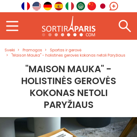
Sveiki
Pramogos
Sportas ir gerovė
"Maison Mauka" - holistinės gerovės kokonas netoli Paryžiaus
"MAISON MAUKA" -
HOLISTINĖS GEROVĖS
KOKONAS NETOLI
PARYŽIAUS