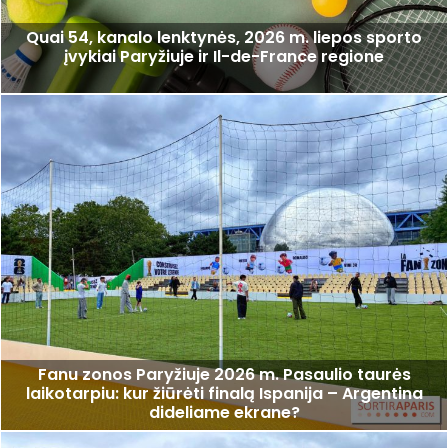
Quai 54, kanalo lenktynės, 2026 m. liepos sporto
įvykiai Paryžiuje ir Il-de-France regione
Fanu zonos Paryžiuje 2026 m. Pasaulio taurės
laikotarpiu: kur žiūrėti finalą Ispanija – Argentina
dideliame ekrane?