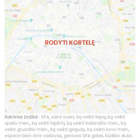
RODYTI KORTELĘ
Raktiniai žodžiai :
SPA
,
saint ouen
,
ką veikti liepą
,
ką veikti
spalio mėn.
,
ką veikti lapkritį
,
ką veikti balandžio mėn.
,
ką
veikti gruodžio mėn.
,
ką veikti gegužę
,
ką veikti kovo mėn.
,
espace bien etre vadovas
,
gerovės SPA gidas
,
kūdikio dušo