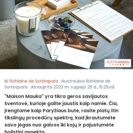
Iki
Rizhlaine de Sortiraparis
· Nuotraukos Rizhlaine de
Sortiraparis · Atnaujinta 2023 m. rugsėjo 26 d., 15:25val.
"Maison Mauka" yra tikra geros savijautos
šventovė, kurioje galite jaustis kaip namie. Čia,
įrengtame kaip Paryžiaus bute, rasite platų itin
tikslingų procedūrų spektrą, kad įkrautumėte
savo jėgas nuo galvos iki kojų ir pajustumėte
holistinį aspektą.