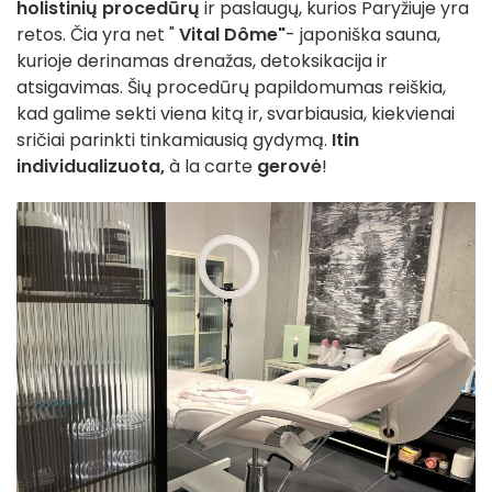
holistinių procedūrų
ir paslaugų, kurios Paryžiuje yra
retos. Čia yra net "
Vital Dôme"
- japoniška sauna,
kurioje derinamas drenažas, detoksikacija ir
atsigavimas. Šių procedūrų papildomumas reiškia,
kad galime sekti viena kitą ir, svarbiausia, kiekvienai
sričiai parinkti tinkamiausią gydymą.
Itin
individualizuota,
à la carte
gerovė
!