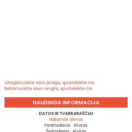
Užregistruokite savo įstaigą, spustelėkite čia
Reklamuokite savo renginį, spustelėkite čia
NAUDINGA INFORMACIJA
DATOS IR TVARKARAŠČIAI
Nākamās dienas
Penktadienis :
Atviras
Šeštadienis :
Atviras