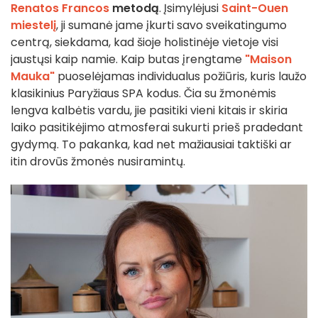
Renatos Francos
metodą
. Įsimylėjusi
Saint-Ouen
miestelį
, ji sumanė jame įkurti savo sveikatingumo
centrą, siekdama, kad šioje holistinėje vietoje visi
jaustųsi kaip namie. Kaip butas įrengtame
"Maison
Mauka"
puoselėjamas individualus požiūris, kuris laužo
klasikinius Paryžiaus SPA kodus. Čia su žmonėmis
lengva kalbėtis vardu, jie pasitiki vieni kitais ir skiria
laiko pasitikėjimo atmosferai sukurti prieš pradedant
gydymą. To pakanka, kad net mažiausiai taktiški ar
itin drovūs žmonės nusiramintų.