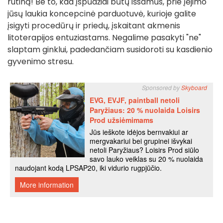
rutiną! Be to, kad įspūdžiai būtų išsamūs, prie įėjimo
jūsų laukia koncepcinė parduotuvė, kurioje galite
įsigyti procedūrų ir priedų, įskaitant akmenis
litoterapijos entuziastams. Negalime pasakyti "ne"
slaptam ginklui, padedančiam susidoroti su kasdienio
gyvenimo stresu.