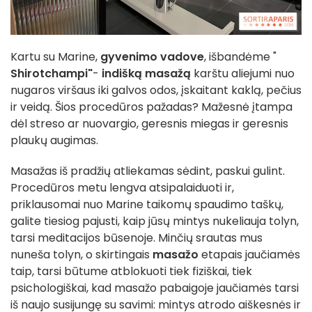
Kartu su Marine,
gyvenimo vadove
, išbandėme "
Shirotchampi"
-
indišką masažą
karštu aliejumi nuo
nugaros viršaus iki galvos odos, įskaitant kaklą, pečius
ir veidą. Šios procedūros pažadas? Mažesnė įtampa
dėl streso ar nuovargio, geresnis miegas ir geresnis
plaukų augimas.
Masažas iš pradžių atliekamas sėdint, paskui gulint.
Procedūros metu lengva atsipalaiduoti ir,
priklausomai nuo Marine taikomų spaudimo taškų,
galite tiesiog pajusti, kaip jūsų mintys nukeliauja tolyn,
tarsi meditacijos būsenoje. Minčių srautas mus
nuneša tolyn, o skirtingais
masažo
etapais jaučiamės
taip, tarsi būtume atblokuoti tiek fiziškai, tiek
psichologiškai, kad masažo pabaigoje jaučiamės tarsi
iš naujo susijungę su savimi: mintys atrodo aiškesnės ir