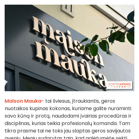
Maison Mauka
- tai šviesus, įtraukiantis, geros
nuotaikos kupinas kokonas, kuriame galite nuraminti
savo kūną ir protą, naudodami įvairias procedūras ir
disciplinas, kurias teikia profesionalų komanda. Tam
tikra prasme tai ne toks jau slaptas geros savijautos
aveniu. Meniu sudarytas taip, kad galėtumėte sekti