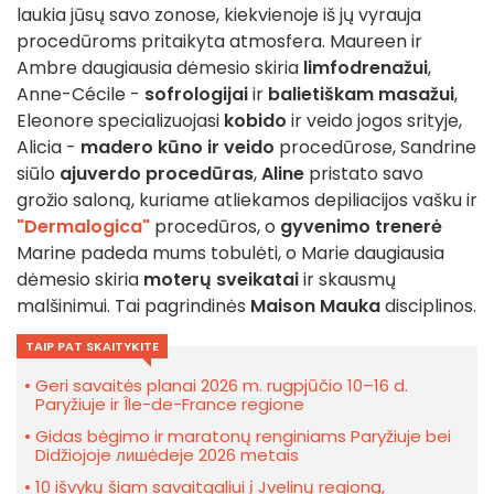
laukia jūsų savo zonose, kiekvienoje iš jų vyrauja
procedūroms pritaikyta atmosfera. Maureen ir
Ambre daugiausia dėmesio skiria
limfodrenažui
,
Anne-Cécile -
sofrologijai
ir
balietiškam masažui
,
Eleonore specializuojasi
kobido
ir veido jogos srityje,
Alicia -
madero kūno ir veido
procedūrose, Sandrine
siūlo
ajuverdo procedūras
,
Aline
pristato savo
grožio saloną, kuriame atliekamos depiliacijos vašku ir
"Dermalogica"
procedūros, o
gyvenimo trenerė
Marine padeda mums tobulėti, o Marie daugiausia
dėmesio skiria
moterų sveikatai
ir skausmų
malšinimui. Tai pagrindinės
Maison Mauka
disciplinos.
TAIP PAT SKAITYKITE
Geri savaitės planai 2026 m. rugpjūčio 10–16 d.
Paryžiuje ir Île-de-France regione
Gidas bėgimo ir maratonų renginiams Paryžiuje bei
Didžiojoje лишėdeje 2026 metais
10 išvykų šiam savaitgaliui į Jvelinų regioną,