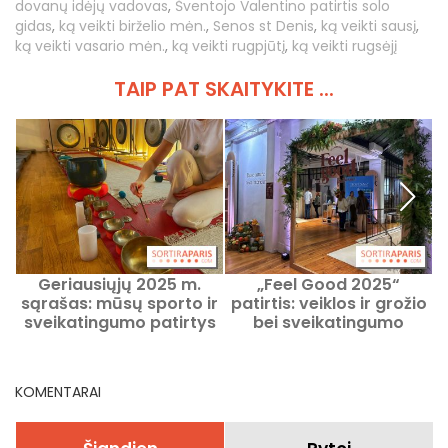
dovanų idėjų vadovas
,
Šventojo Valentino patirtis solo
gidas
,
ką veikti birželio mėn.
,
Senos st Denis
,
ką veikti sausį
,
ką veikti vasario mėn.
,
ką veikti rugpjūtį
,
ką veikti rugsėjį
TAIP PAT SKAITYKITE ...
Geriausiųjų 2025 m.
„Feel Good 2025“
sąrašas: mūsų sporto ir
patirtis: veiklos ir grožio
u
sveikatingumo patirtys
bei sveikatingumo
bei metų mėgstamiausi
procedūros „Atelier
įvykiai
Richelieu“
KOMENTARAI