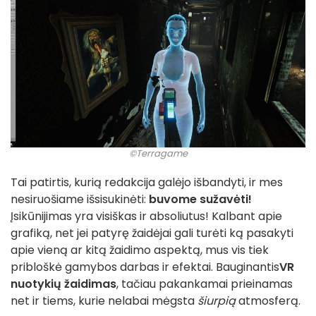
©Terragame
Tai patirtis, kurią redakcija galėjo išbandyti, ir mes
nesiruošiame išsisukinėti:
buvome sužavėti!
Įsikūnijimas yra visiškas ir absoliutus! Kalbant apie
grafiką, net jei patyrę žaidėjai gali turėti ką pasakyti
apie vieną ar kitą žaidimo aspektą, mus vis tiek
pribloškė gamybos darbas ir efektai. Bauginantis
VR
nuotykių žaidimas
, tačiau pakankamai prieinamas
net ir tiems, kurie nelabai mėgsta
šiurpią
atmosferą.