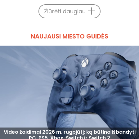
Žiūrėti daugiau
NAUJAUSI MIESTO GUIDĖS
Video žaidimai 2026 m. rugpjūtį: ką būtina išbandyti
PC, PS5, Xbox, Switch ir Switch 2