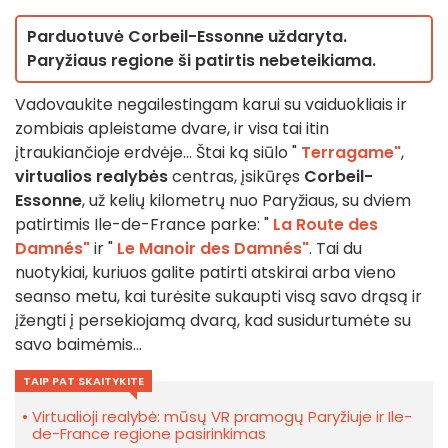
Parduotuvė Corbeil-Essonne uždaryta.
Paryžiaus regione ši patirtis nebeteikiama.
Vadovaukite negailestingam karui su vaiduokliais ir
zombiais apleistame dvare, ir visa tai itin
įtraukiančioje erdvėje... Štai ką siūlo "
Terragame"
,
virtualios realybės
centras, įsikūręs
Corbeil-
Essonne
, už kelių kilometrų nuo Paryžiaus, su dviem
patirtimis Ile-de-France parke: "
La Route des
Damnés"
ir "
Le Manoir des Damnés"
. Tai du
nuotykiai, kuriuos galite patirti atskirai arba vieno
seanso metu, kai turėsite sukaupti visą savo drąsą ir
įžengti į persekiojamą dvarą, kad susidurtumėte su
savo baimėmis...
TAIP PAT SKAITYKITE
Virtualioji realybė: mūsų VR pramogų Paryžiuje ir Ile-
de-France regione pasirinkimas