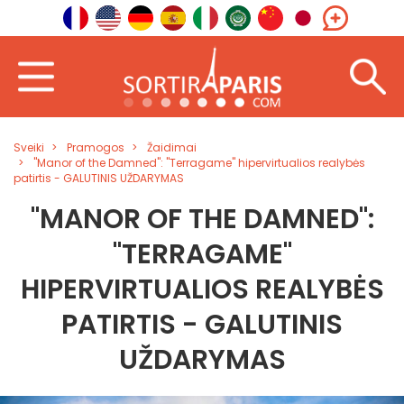
Sveiki
Pramogos
Žaidimai
"Manor of the Damned": "Terragame" hipervirtualios realybės
patirtis - GALUTINIS UŽDARYMAS
"MANOR OF THE DAMNED":
"TERRAGAME"
HIPERVIRTUALIOS REALYBĖS
PATIRTIS - GALUTINIS
UŽDARYMAS