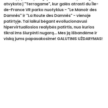
atvyksta į "Terragame", kur galės atrasti du Île-
de-France VR parko nuotykius - "Le Manoir des
Damnés" ir "La Route des Damnés" - vienoje
patirtyje. Tai laikui bėgant evoliucionavusi
hipervirtualiosios realybės patirtis, nuo kurios
tikrai ims šiurpinti nugarą... Mes ją išbandėme ir
viską jums papasakosime! GALUTINIS UŽDARYMAS!