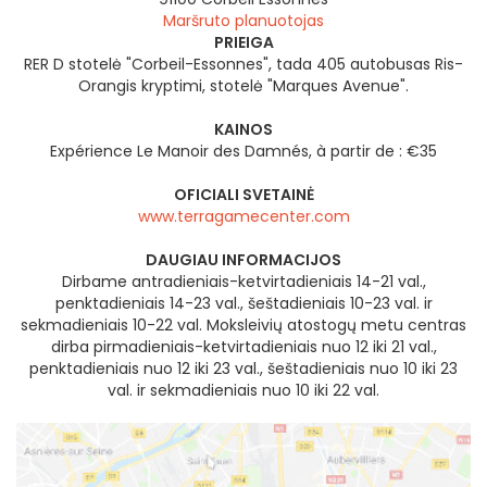
Maršruto planuotojas
PRIEIGA
RER D stotelė "Corbeil-Essonnes", tada 405 autobusas Ris-
Orangis kryptimi, stotelė "Marques Avenue".
KAINOS
Expérience Le Manoir des Damnés, à partir de : €35
OFICIALI SVETAINĖ
www.terragamecenter.com
DAUGIAU INFORMACIJOS
Dirbame antradieniais-ketvirtadieniais 14-21 val.,
penktadieniais 14-23 val., šeštadieniais 10-23 val. ir
sekmadieniais 10-22 val. Moksleivių atostogų metu centras
dirba pirmadieniais-ketvirtadieniais nuo 12 iki 21 val.,
penktadieniais nuo 12 iki 23 val., šeštadieniais nuo 10 iki 23
val. ir sekmadieniais nuo 10 iki 22 val.