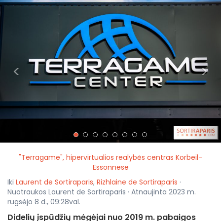
<
>
"Terragame", hipervirtualios realybės centras Korbeil-
Essonnese
Iki
Laurent de Sortiraparis
,
Rizhlaine de Sortiraparis
·
Nuotraukos Laurent de Sortiraparis · Atnaujinta 2023 m.
rugsėjo 8 d., 09:28val.
Didelių įspūdžių mėgėjai nuo 2019 m. pabaigos