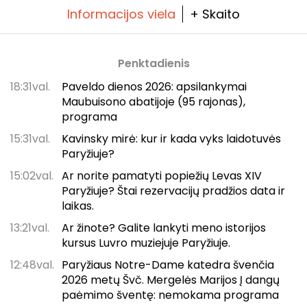
Informacijos viela
+ Skaito
Penktadienis
18:31val.
Paveldo dienos 2026: apsilankymai
Maubuisono abatijoje (95 rajonas),
programa
15:31val.
Kavinsky mirė: kur ir kada vyks laidotuvės
Paryžiuje?
15:02val.
Ar norite pamatyti popiežių Levas XIV
Paryžiuje? Štai rezervacijų pradžios data ir
laikas.
13:21val.
Ar žinote? Galite lankyti meno istorijos
kursus Luvro muziejuje Paryžiuje.
12:48val.
Paryžiaus Notre-Dame katedra švenčia
2026 metų Švč. Mergelės Marijos Į dangų
paėmimo šventę: nemokama programa