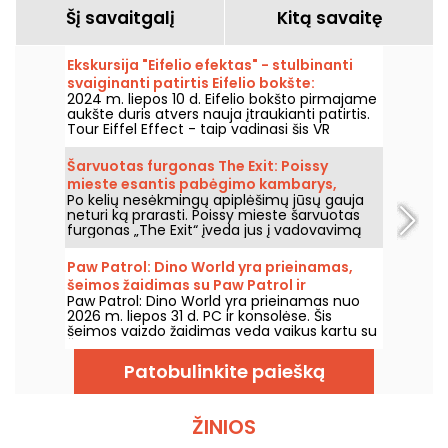
Šį savaitgalį
Kitą savaitę
Ekskursija "Eifelio efektas" - stulbinanti
svaiginanti patirtis Eifelio bokšte:
2024 m. liepos 10 d. Eifelio bokšto pirmajame
nemokamas kuponas
aukšte duris atvers nauja įtraukianti patirtis.
Tour Eiffel Effect - taip vadinasi šis VR
komandinis žaidimas, kuriame dalyvausite
fantastiškame nuotykyje - atstatysite Eifelio
Šarvuotas furgonas The Exit: Poissy
bokštą ir skraidysite aplink jį paskutinę,
mieste esantis pabėgimo kambarys,
kulminacinę akimirką. Gera žinia ta, kad
Po kelių nesėkmingų apiplėšimų jūsų gauja
kuriame tavo įsilaužimas pagaliau gali
atidarymo dieną nuo liepos 10 iki 22 d.
neturi ką prarasti. Poissy mieste šarvuotas
visiems, turintiems bilietą pakilti į viršų, jis yra
pavykti
furgonas „The Exit“ įveda jus į vadovavimą
nemokamas.
įsilaužimui, kurio tikslas – mafijos vado turtas.
Paw Patrol: Dino World yra prieinamas,
šeimos žaidimas su Paw Patrol ir
Paw Patrol: Dino World yra prieinamas nuo
dinozaurais
2026 m. liepos 31 d. PC ir konsolėse. Šis
šeimos vaizdo žaidimas veda vaikus kartu su
Šunų patruliu į salą, pilną dinozaurų.
Patobulinkite paiešką
ŽINIOS