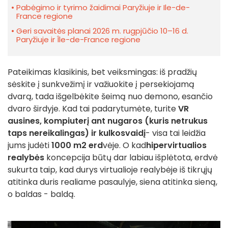
Pabėgimo ir tyrimo žaidimai Paryžiuje ir Ile-de-
France regione
Geri savaitės planai 2026 m. rugpjūčio 10–16 d.
Paryžiuje ir Île-de-France regione
Pateikimas klasikinis, bet veiksmingas: iš pradžių
sėskite į sunkvežimį ir važiuokite į persekiojamą
dvarą, tada išgelbėkite šeimą nuo demono, esančio
dvaro širdyje. Kad tai padarytumėte, turite
VR
ausines, kompiuterį ant nugaros (kuris netrukus
taps nereikalingas) ir kulkosvaidį
- visa tai leidžia
jums judėti
1000 m2 erd
vėje. O kad
hipervirtualios
realybės
koncepcija būtų dar labiau išplėtota, erdvė
sukurta taip, kad durys virtualioje realybėje iš tikrųjų
atitinka duris realiame pasaulyje, siena atitinka sieną,
o baldas - baldą.