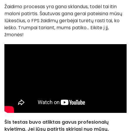
Žaidimo procesas yra gana sklandus, todėl tai itin
maloni patirtis. Šautuvas gana gerai pateisina mūsų
lūkesčius, o FPS žaidimų gerbėjai turėtų rasti tai, ko
ieško. Trumpai tariant, mums patiko... Eikite į jį,
žmonės!
Šis testas buvo atliktas gavus profesionalų
kvietimą. Jei jūsų patirtis skiriasi nuo mūsų,