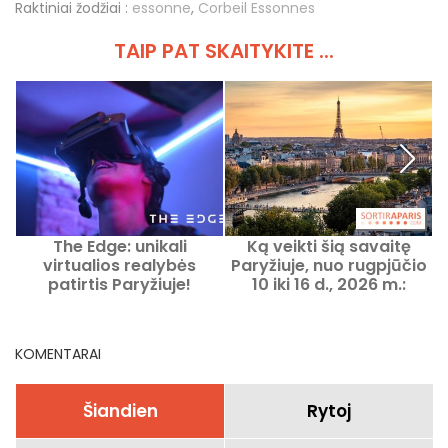
Raktiniai žodžiai :
essonne
,
Corbeil Essonnes
TAIP PAT SKAITYKITE ...
The Edge: unikali
Ką veikti šią savaitę
virtualios realybės
Paryžiuje, nuo rugpjūčio
ž
patirtis Paryžiuje!
10 iki 16 d., 2026 m.:
nepraleidžiami renginiai
KOMENTARAI
Šiandien
Rytoj