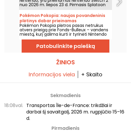
Nintendo, yra prieinamas Nintendo Switch 2
visiems, turintiems bilietą pakilti į viršų, jis yra
nuo 2026 m. liepos 23 d. Pirmasis Splatoon
nemokamas.
franšizės spin-off’as žada originalų nuotykį
serijos pasaulyje. Išbandėme –
Pokémon Pokopia: naujas povandeninis
papasakosime jums!
plėtinys dabar prieinamas
Pokémon Pokopia plėtros pasas netrukus
atvers prieigą prie Fonds-Bulleux – vandens
miestą, kurį galima kurti ir tyrinėti Nintendo
Switch 2. Šioji pirmoji mokamo turinio banga
bus pasiekiama 2026 m. rugpjūčio 5 d., ji
Patobulinkite paiešką
įtrauks naujus Pokémonus, pastatus ir
povandenines mechanikas.
ŽINIOS
Informacijos viela
+ Skaito
Sekmadienis
18:08val.
Transportas Île-de-France: trikdžiai ir
darbai šį savaitgalį, 2026 m. rugpjūčio 15–16
d.
Pirmadienis