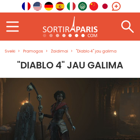
Sveiki
Pramogos
Žaidimai
"Diablo 4" jau galima
"DIABLO 4" JAU GALIMA