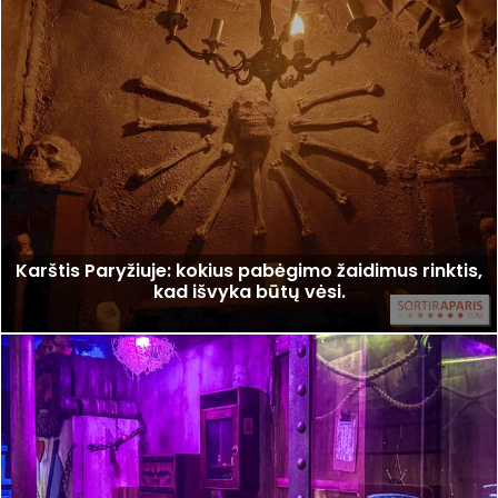
Karštis Paryžiuje: kokius pabėgimo žaidimus rinktis,
kad išvyka būtų vėsi.