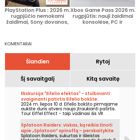
PlayStation Plus : 2026 m.
Xbox Game Pass 2026 m.
2
rugpjūčio nemokami
rugpjūtis: nauji žaidimai
žaidimai, Sony dovanos,
konsolėse, PC ir
i
kurias tikrai norėsite
debesyse
nepraleisti
KOMENTARAI
Šiandien
Rytoj
Šį savaitgalį
Kitą savaitę
Ekskursija "Eifelio efektas" - stulbinanti
svaiginanti patirtis Eifelio bokšte:
2024 m. liepos 10 d. Eifelio bokšto pirmajame
nemokamas kuponas
aukšte duris atvers nauja įtraukianti patirtis.
Tour Eiffel Effect - taip vadinasi šis VR
komandinis žaidimas, kuriame dalyvausite
fantastiškame nuotykyje - atstatysite Eifelio
Splatoon Raiders: viskas, ką reikia žinoti
bokštą ir skraidysite aplink jį paskutinę,
apie „Splatoon“ spinoffą – perskaitykite
kulminacinę akimirką. Gera žinia ta, kad
Splatoon Raiders, sukurtas ir išleistas
mūsų nuomonę.
atidarymo dieną nuo liepos 10 iki 22 d.