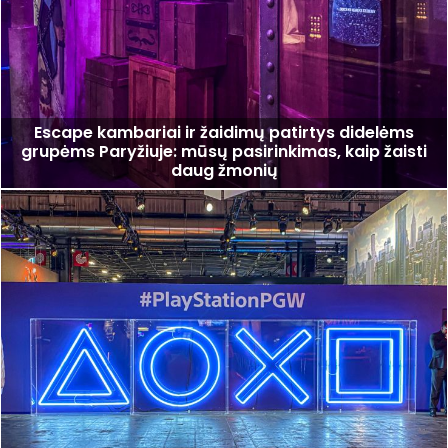
Escape kambariai ir žaidimų patirtys didelėms
grupėms Paryžiuje: mūsų pasirinkimas, kaip žaisti
daug žmonių