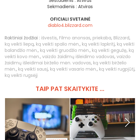
Šeštadienis :
Atviras
Sekmadienis :
Atviras
OFICIALI SVETAINĖ
diablo4.blizzard.com
Raktiniai žodžiai :
išvestis
,
Filmo anonsas
,
priekaba
,
Blizzard
,
ką veikti liepą
,
ką veikti spalio mėn.
,
ką veikti lapkritį
,
ką veikti
balandžio mėn.
,
ką veikti gruodžio mėn.
,
ką veikti gegužę
,
ką
veikti kovo mėn.
,
vaizdo žaidimų išleidimo vadovas
,
vaizdo
žaidimų išleidimai birželio mėn. vadovas
,
ką veikti birželio
mėn.
,
ką veikti sausį
,
ką veikti vasario mėn.
,
ką veikti rugpjūtį
,
ką veikti rugsėjį
TAIP PAT SKAITYKITE ...