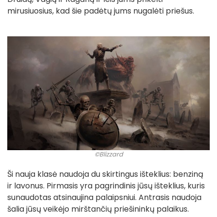
mirusiuosius, kad šie padėtų jums nugalėti priešus.
©Blizzard
Ši nauja klasė naudoja du skirtingus išteklius: benziną
ir lavonus. Pirmasis yra pagrindinis jūsų išteklius, kuris
sunaudotas atsinaujina palaipsniui. Antrasis naudoja
šalia jūsų veikėjo mirštančių priešininkų palaikus.