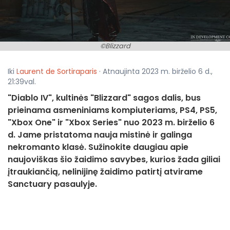
©Blizzard
Iki
Laurent de Sortiraparis
· Atnaujinta 2023 m. birželio 6 d.,
21:39val.
"Diablo IV", kultinės "Blizzard" sagos dalis, bus
prieinama asmeniniams kompiuteriams, PS4, PS5,
"Xbox One" ir "Xbox Series" nuo 2023 m. birželio 6
d. Jame pristatoma nauja mistinė ir galinga
nekromanto klasė. Sužinokite daugiau apie
naujoviškas šio žaidimo savybes, kurios žada giliai
įtraukiančią, nelinijinę žaidimo patirtį atvirame
Sanctuary pasaulyje.