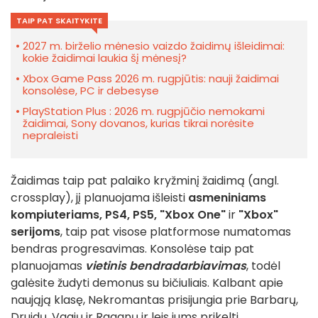
TAIP PAT SKAITYKITE
2027 m. birželio mėnesio vaizdo žaidimų išleidimai:
kokie žaidimai laukia šį mėnesį?
Xbox Game Pass 2026 m. rugpjūtis: nauji žaidimai
konsolėse, PC ir debesyse
PlayStation Plus : 2026 m. rugpjūčio nemokami
žaidimai, Sony dovanos, kurias tikrai norėsite
nepraleisti
Žaidimas taip pat palaiko kryžminį žaidimą (angl.
crossplay), jį planuojama išleisti
asmeniniams
kompiuteriams, PS4, PS5, "Xbox One"
ir
"Xbox"
serijoms
, taip pat visose platformose numatomas
bendras progresavimas. Konsolėse taip pat
planuojamas
vietinis bendradarbiavimas
, todėl
galėsite žudyti demonus su bičiuliais. Kalbant apie
naująją klasę, Nekromantas prisijungia prie Barbarų,
Druidų, Vagių ir Raganų ir leis jums prikelti