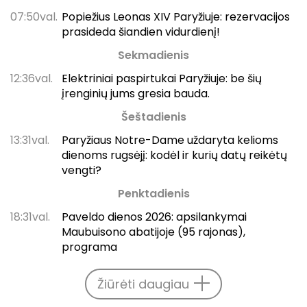
07:50val.
Popiežius Leonas XIV Paryžiuje: rezervacijos
prasideda šiandien vidurdienį!
Sekmadienis
12:36val.
Elektriniai paspirtukai Paryžiuje: be šių
įrenginių jums gresia bauda.
Šeštadienis
13:31val.
Paryžiaus Notre-Dame uždaryta kelioms
dienoms rugsėjį: kodėl ir kurių datų reikėtų
vengti?
Penktadienis
18:31val.
Paveldo dienos 2026: apsilankymai
Maubuisono abatijoje (95 rajonas),
programa
Žiūrėti daugiau