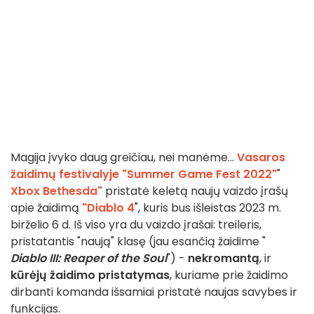
Magija įvyko daug greičiau, nei manėme...
Vasaros
žaidimų festivalyje "Summer Game Fest 2022"
"
Xbox Bethesda"
pristatė keletą naujų vaizdo įrašų
apie žaidimą
"Diablo 4
", kuris bus išleistas 2023 m.
birželio 6 d. Iš viso yra du vaizdo įrašai: treileris,
pristatantis "naują" klasę (jau esančią žaidime "
Diablo III: Reaper of the Soul
") -
nekromantą
, ir
kūrėjų žaidimo pristatymas
, kuriame prie žaidimo
dirbanti komanda išsamiai pristatė naujas savybes ir
funkcijas.