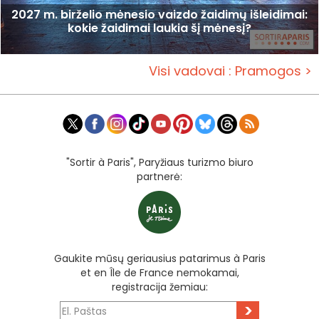
2027 m. birželio mėnesio vaizdo žaidimų išleidimai:
kokie žaidimai laukia šį mėnesį?
Visi vadovai : Pramogos >
"Sortir à Paris", Paryžiaus turizmo biuro
partnerė:
Gaukite mūsų geriausius patarimus à Paris
et en Île de France nemokamai,
registracija žemiau:
>