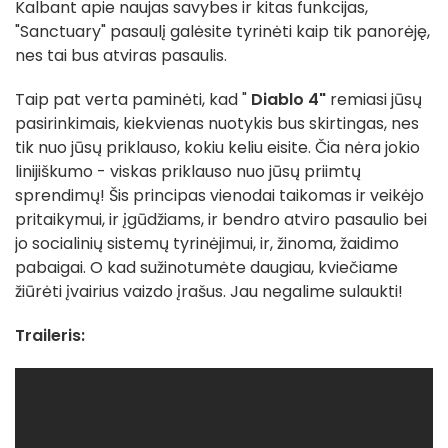
Kalbant apie naujas savybes ir kitas funkcijas,
"Sanctuary" pasaulį galėsite tyrinėti kaip tik panorėję,
nes tai bus atviras pasaulis.
Taip pat verta paminėti, kad "
Diablo 4"
remiasi jūsų
pasirinkimais, kiekvienas nuotykis bus skirtingas, nes
tik nuo jūsų priklauso, kokiu keliu eisite. Čia nėra jokio
linijiškumo - viskas priklauso nuo jūsų priimtų
sprendimų! Šis principas vienodai taikomas ir veikėjo
pritaikymui, ir įgūdžiams, ir bendro atviro pasaulio bei
jo socialinių sistemų tyrinėjimui, ir, žinoma, žaidimo
pabaigai. O kad sužinotumėte daugiau, kviečiame
žiūrėti įvairius vaizdo įrašus. Jau negalime sulaukti!
Traileris: