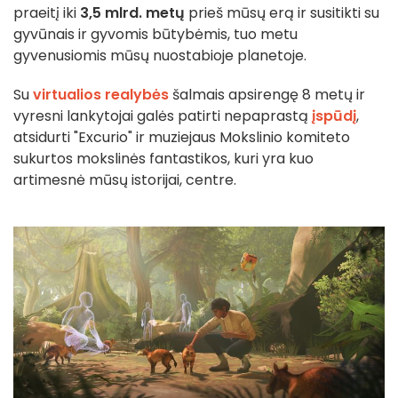
praeitį iki
3,5 mlrd. metų
prieš mūsų erą ir susitikti su
gyvūnais ir gyvomis būtybėmis, tuo metu
gyvenusiomis mūsų nuostabioje planetoje.
Su
virtualios realybės
šalmais apsirengę 8 metų ir
vyresni lankytojai galės patirti nepaprastą
įspūdį
,
atsidurti "Excurio" ir muziejaus Mokslinio komiteto
sukurtos mokslinės fantastikos, kuri yra kuo
artimesnė mūsų istorijai, centre.