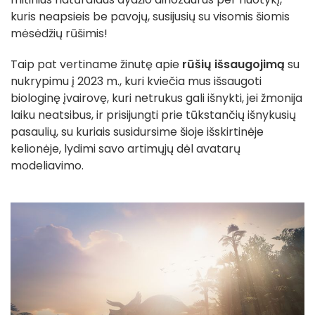
kuris neapsieis be pavojų, susijusių su visomis šiomis
mėsėdžių rūšimis!
Taip pat vertiname žinutę apie
rūšių išsaugojimą
su
nukrypimu į 2023 m., kuri kviečia mus išsaugoti
biologinę įvairovę, kuri netrukus gali išnykti, jei žmonija
laiku neatsibus, ir prisijungti prie tūkstančių išnykusių
pasaulių, su kuriais susidursime šioje išskirtinėje
kelionėje, lydimi savo artimųjų dėl avatarų
modeliavimo.