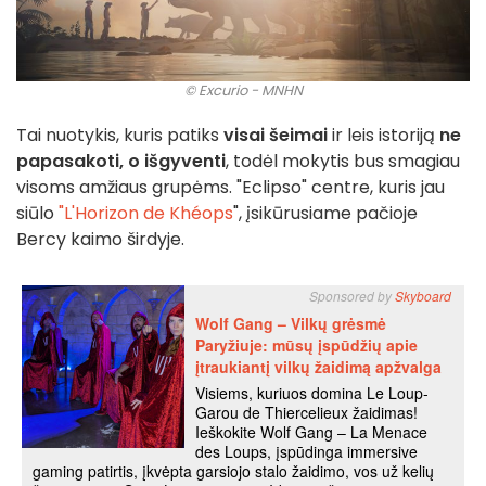
© Excurio - MNHN
Tai nuotykis, kuris patiks
visai šeimai
ir leis istoriją
ne
papasakoti, o išgyventi
, todėl mokytis bus smagiau
visoms amžiaus grupėms. "Eclipso" centre, kuris jau
siūlo
"L'Horizon de Khéops
"
, įsikūrusiame pačioje
Bercy kaimo širdyje.