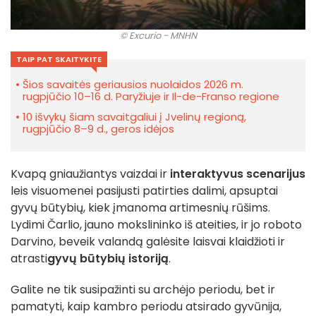
© Excurio - MNHN
TAIP PAT SKAITYKITE
Šios savaitės geriausios nuolaidos 2026 m.
rugpjūčio 10–16 d. Paryžiuje ir Il-de-Franso regione
10 išvykų šiam savaitgaliui į Jvelinų regioną,
rugpjūčio 8–9 d., geros idėjos
Kvapą gniaužiantys vaizdai ir
interaktyvus scenarijus
leis visuomenei pasijusti patirties dalimi, apsuptai
gyvų būtybių, kiek įmanoma artimesnių rūšims.
Lydimi Čarlio, jauno mokslininko iš ateities, ir jo roboto
Darvino, beveik valandą galėsite laisvai klaidžioti ir
atrasti
gyvų būtybių istoriją
.
Galite ne tik susipažinti su archėjo periodu, bet ir
pamatyti, kaip kambro periodu atsirado gyvūnija,