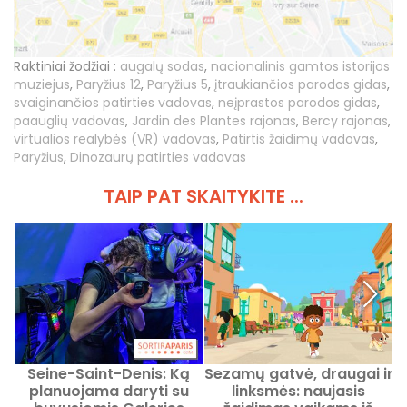
Raktiniai žodžiai :
augalų sodas
,
nacionalinis gamtos istorijos
muziejus
,
Paryžius 12
,
Paryžius 5
,
įtraukiančios parodos gidas
,
svaiginančios patirties vadovas
,
neįprastos parodos gidas
,
paauglių vadovas
,
Jardin des Plantes rajonas
,
Bercy rajonas
,
virtualios realybės (VR) vadovas
,
Patirtis žaidimų vadovas
,
Paryžius
,
Dinozaurų patirties vadovas
TAIP PAT SKAITYKITE ...
Seine-Saint-Denis: Ką
Sezamų gatvė, draugai ir
planuojama daryti su
linksmės: naujasis
f