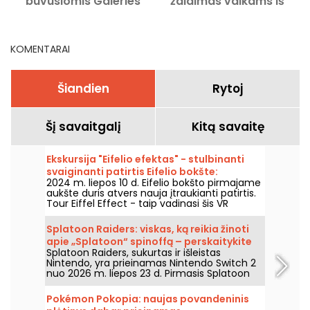
buvusiomis Galeries
žaidimas vaikams iš
Lafayette Rosny 2
Outright Games
prekybos centro
patalpomis
KOMENTARAI
Šiandien
Rytoj
Šį savaitgalį
Kitą savaitę
Ekskursija "Eifelio efektas" - stulbinanti
svaiginanti patirtis Eifelio bokšte:
2024 m. liepos 10 d. Eifelio bokšto pirmajame
nemokamas kuponas
aukšte duris atvers nauja įtraukianti patirtis.
Tour Eiffel Effect - taip vadinasi šis VR
komandinis žaidimas, kuriame dalyvausite
fantastiškame nuotykyje - atstatysite Eifelio
Splatoon Raiders: viskas, ką reikia žinoti
bokštą ir skraidysite aplink jį paskutinę,
apie „Splatoon“ spinoffą – perskaitykite
kulminacinę akimirką. Gera žinia ta, kad
Splatoon Raiders, sukurtas ir išleistas
mūsų nuomonę.
atidarymo dieną nuo liepos 10 iki 22 d.
Nintendo, yra prieinamas Nintendo Switch 2
visiems, turintiems bilietą pakilti į viršų, jis yra
nuo 2026 m. liepos 23 d. Pirmasis Splatoon
nemokamas.
franšizės spin-off’as žada originalų nuotykį
serijos pasaulyje. Išbandėme –
Pokémon Pokopia: naujas povandeninis
papasakosime jums!