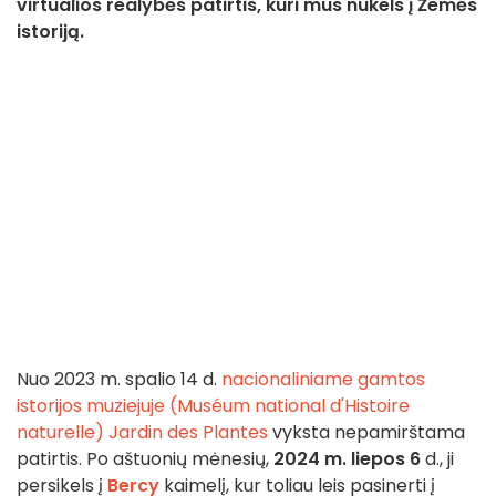
virtualios realybės patirtis, kuri mus nukels į Žemės
istoriją.
Nuo 2023 m. spalio 14 d.
nacionaliniame gamtos
istorijos muziejuje (Muséum national d'Histoire
naturelle)
Jardin des Plantes
vyksta nepamirštama
patirtis. Po aštuonių mėnesių,
2024 m. liepos 6
d., ji
persikels į
Bercy
kaimelį, kur toliau leis pasinerti į