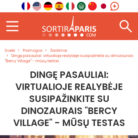
Sveiki
Pramogos
Žaidimai
Dingę pasauliai: virtualioje realybėje susipažinkite su dinozaurais
"Bercy Village" - mūsų testas
DINGĘ PASAULIAI:
VIRTUALIOJE REALYBĖJE
SUSIPAŽINKITE SU
DINOZAURAIS "BERCY
VILLAGE" - MŪSŲ TESTAS