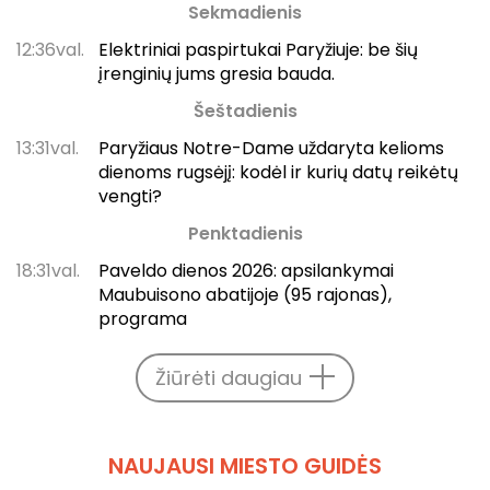
Sekmadienis
12:36val.
Elektriniai paspirtukai Paryžiuje: be šių
įrenginių jums gresia bauda.
Šeštadienis
13:31val.
Paryžiaus Notre-Dame uždaryta kelioms
dienoms rugsėjį: kodėl ir kurių datų reikėtų
vengti?
Penktadienis
18:31val.
Paveldo dienos 2026: apsilankymai
Maubuisono abatijoje (95 rajonas),
programa
Žiūrėti daugiau
NAUJAUSI MIESTO GUIDĖS