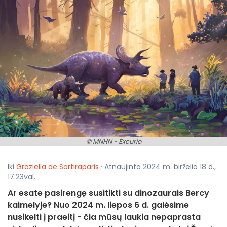
© MNHN - Excurio
Iki
Graziella de Sortiraparis
· Atnaujinta 2024 m. birželio 18 d.,
17:23val.
Ar esate pasirengę susitikti su dinozaurais Bercy
kaimelyje? Nuo 2024 m. liepos 6 d. galėsime
nusikelti į praeitį - čia mūsų laukia nepaprasta