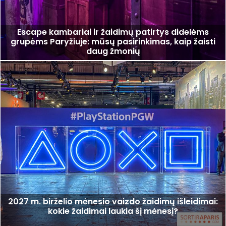
Escape kambariai ir žaidimų patirtys didelėms
grupėms Paryžiuje: mūsų pasirinkimas, kaip žaisti
daug žmonių
2027 m. birželio mėnesio vaizdo žaidimų išleidimai:
kokie žaidimai laukia šį mėnesį?