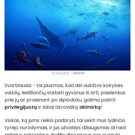
© Excurio - MNHN
Svarbiausia - tai jausmas, kad dėl aukštos kokybės
vaizdų, leidžiančių stebėti gyvūnus iš arti, pasilenkus
prie jų ar praeinant po diplodoku, galima patirti
privilegijuotą
ir labai tikrovišką
akimirką
!
Viskas, ką jums reikia padaryti, tai sekti mus lydinčio
tyrėjo nurodymais, ir jus užvaldys džiaugsmas atrasti
mitinius natūralaus dydžio dinozaurus per nuotykį,