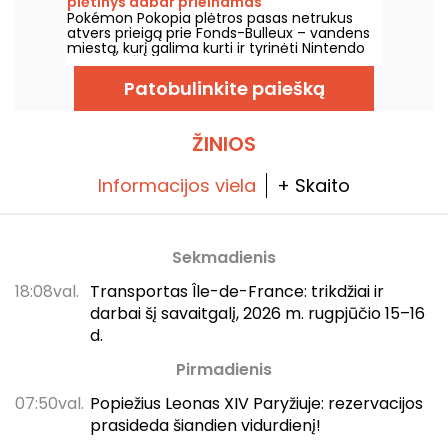
plėtinys dabar prieinamas
Pokémon Pokopia plėtros pasas netrukus
atvers prieigą prie Fonds-Bulleux – vandens
miestą, kurį galima kurti ir tyrinėti Nintendo
Switch 2. Šioji pirmoji mokamo turinio banga
bus pasiekiama 2026 m. rugpjūčio 5 d., ji
Patobulinkite paiešką
įtrauks naujus Pokémonus, pastatus ir
povandenines mechanikas.
ŽINIOS
Informacijos viela
+ Skaito
Sekmadienis
18:08val.
Transportas Île-de-France: trikdžiai ir
darbai šį savaitgalį, 2026 m. rugpjūčio 15–16
d.
Pirmadienis
07:50val.
Popiežius Leonas XIV Paryžiuje: rezervacijos
prasideda šiandien vidurdienį!