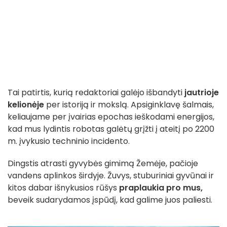
Tai patirtis, kurią redaktoriai galėjo išbandyti
jautrioje
kelionėje
per istoriją ir mokslą. Apsiginklavę šalmais,
keliaujame per įvairias epochas ieškodami energijos,
kad mus lydintis robotas galėtų grįžti į ateitį po 2200
m. įvykusio techninio incidento.
Dingstis atrasti gyvybės gimimą Žemėje, pačioje
vandens aplinkos širdyje. Žuvys, stuburiniai gyvūnai ir
kitos dabar išnykusios rūšys
praplaukia pro mus,
beveik sudarydamos įspūdį, kad galime juos paliesti.