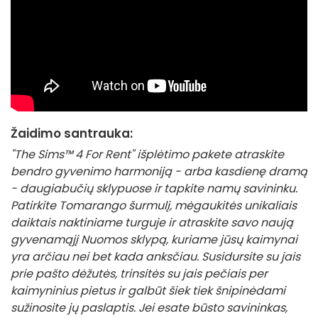
Žaidimo santrauka:
"The Sims™ 4 For Rent" išplėtimo pakete atraskite
bendro gyvenimo harmoniją - arba kasdienę dramą
- daugiabučių sklypuose ir tapkite namų savininku.
Patirkite Tomarango šurmulį, mėgaukitės unikaliais
daiktais naktiniame turguje ir atraskite savo naują
gyvenamąjį Nuomos sklypą, kuriame jūsų kaimynai
yra arčiau nei bet kada anksčiau. Susidursite su jais
prie pašto dėžutės, trinsitės su jais pečiais per
kaimyninius pietus ir galbūt šiek tiek šnipinėdami
sužinosite jų paslaptis. Jei esate būsto savininkas,