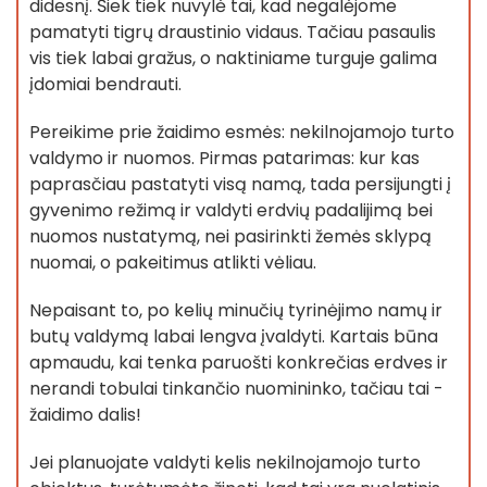
didesnį. Šiek tiek nuvylė tai, kad negalėjome
pamatyti tigrų draustinio vidaus. Tačiau pasaulis
vis tiek labai gražus, o naktiniame turguje galima
įdomiai bendrauti.
Pereikime prie žaidimo esmės: nekilnojamojo turto
valdymo ir nuomos. Pirmas patarimas: kur kas
paprasčiau pastatyti visą namą, tada persijungti į
gyvenimo režimą ir valdyti erdvių padalijimą bei
nuomos nustatymą, nei pasirinkti žemės sklypą
nuomai, o pakeitimus atlikti vėliau.
Nepaisant to, po kelių minučių tyrinėjimo namų ir
butų valdymą labai lengva įvaldyti. Kartais būna
apmaudu, kai tenka paruošti konkrečias erdves ir
nerandi tobulai tinkančio nuomininko, tačiau tai -
žaidimo dalis!
Jei planuojate valdyti kelis nekilnojamojo turto