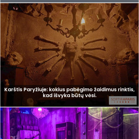
Karštis Paryžiuje: kokius pabėgimo žaidimus rinktis,
kad išvyka būtų vėsi.