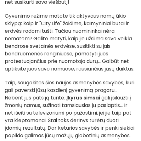
net susikurti savo viešbutį!
Gyvenimo režime matote tik aktyvaus namų ūkio
sklypą: kaip ir "City Life" žaidime, kaimyniniai butai ir
erdvės rodomi tušti. Tačiau nuomininkai nėra
nematomi! Galite matyti, kaip jie užsiima savo veikla
bendrose svetainės erdvėse, susitikti su jais
bendruomenės renginiuose, pamatyti juos
protestuojančius prie nuomotojo durų... Galbūt net
aptiksite juos savo namuose, rausiančius jūsų daiktus.
Taip, saugokitės šios naujos asmenybės savybės, kuri
gali paversti jūsų kasdienį gyvenimą pragaru...
Nebent jūs pats ją turite.
Įkyrūs simsai
gali įsilaužti į
žmonių namus, sužinoti tamsiausias jų paslaptis... Ir
net išeiti su televizoriumi po pažastimi, jei jie taip pat
yra kleptomanai. Štai toks derinys turėtų duoti
įdomių rezultatų. Dar keturios savybės ir penki siekiai
papildo galimas jūsų mažųjų globotinių asmenybes.