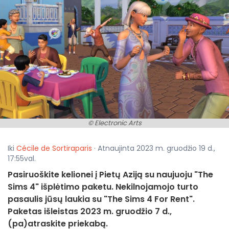
© Electronic Arts
Iki
Cécile de Sortiraparis
· Atnaujinta 2023 m. gruodžio 19 d.,
17:55val.
Pasiruoškite kelionei į Pietų Aziją su naujuoju "The
Sims 4" išplėtimo paketu. Nekilnojamojo turto
pasaulis jūsų laukia su "The Sims 4 For Rent".
Paketas išleistas 2023 m. gruodžio 7 d.,
(pa)atraskite priekabą.