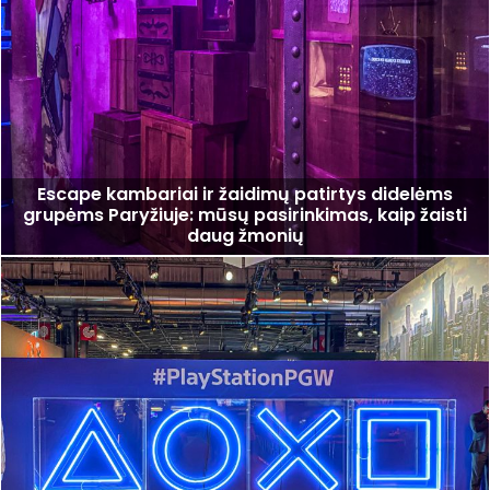
Escape kambariai ir žaidimų patirtys didelėms
grupėms Paryžiuje: mūsų pasirinkimas, kaip žaisti
daug žmonių