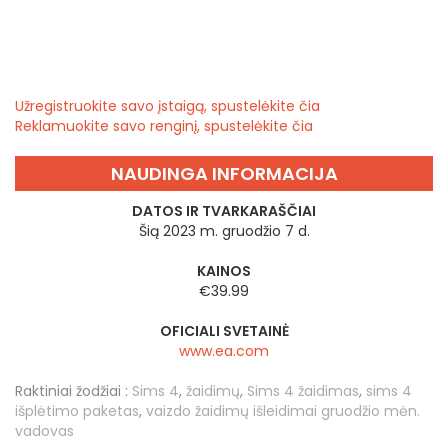
Užregistruokite savo įstaigą, spustelėkite čia
Reklamuokite savo renginį, spustelėkite čia
NAUDINGA INFORMACIJA
DATOS IR TVARKARAŠČIAI
Šią 2023 m. gruodžio 7 d.
KAINOS
€39.99
OFICIALI SVETAINĖ
www.ea.com
Raktiniai žodžiai :
Sims 4
,
žaidimų
,
Sims 4 žaidimas
,
sims 4
išplėtimo paketas
,
vaizdo žaidimų išleidimai gruodžio mėn.
vadovas