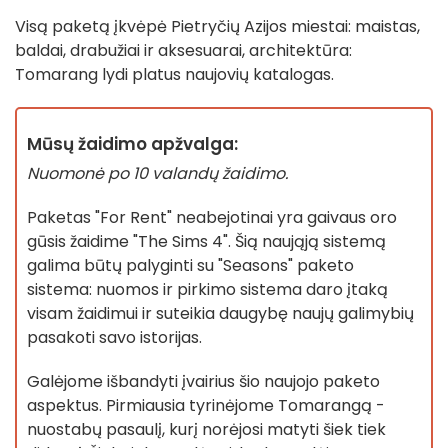
Visą paketą įkvėpė Pietryčių Azijos miestai: maistas,
baldai, drabužiai ir aksesuarai, architektūra:
Tomarang lydi platus naujovių katalogas.
Mūsų žaidimo apžvalga:
Nuomonė po 10 valandų žaidimo.
Paketas "For Rent" neabejotinai yra gaivaus oro
gūsis žaidime "The Sims 4". Šią naująją sistemą
galima būtų palyginti su "Seasons" paketo
sistema: nuomos ir pirkimo sistema daro įtaką
visam žaidimui ir suteikia daugybę naujų galimybių
pasakoti savo istorijas.
Galėjome išbandyti įvairius šio naujojo paketo
aspektus. Pirmiausia tyrinėjome Tomarangą -
nuostabų pasaulį, kurį norėjosi matyti šiek tiek