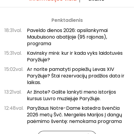
Penktadienis
18:31val.
Paveldo dienos 2026: apsilankymai
Maubuisono abatijoje (95 rajonas),
programa
15:31val.
Kavinsky mirė: kur ir kada vyks laidotuvės
Paryžiuje?
15:02val.
Ar norite pamatyti popiežių Levas XIV
Paryžiuje? Štai rezervacijų pradžios data ir
laikas.
13:21val.
Ar žinote? Galite lankyti meno istorijos
kursus Luvro muziejuje Paryžiuje.
12:48val.
Paryžiaus Notre-Dame katedra švenčia
2026 metų Švč. Mergelės Marijos Į dangų
paėmimo šventę: nemokama programa