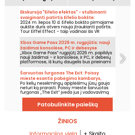
Ekskursija "Eifelio efektas" - stulbinanti
svaiginanti patirtis Eifelio bokšte:
2024 m. liepos 10 d. Eifelio bokšto pirmajame
nemokamas kuponas
aukšte duris atvers nauja įtraukianti patirtis.
Tour Eiffel Effect - taip vadinasi šis VR
komandinis žaidimas, kuriame dalyvausite
fantastiškame nuotykyje - atstatysite Eifelio
Xbox Game Pass 2026 m. rugpjūtis: nauji
bokštą ir skraidysite aplink jį paskutinę,
žaidimai konsolėse, PC ir debesyse
kulminacinę akimirką. Gera žinia ta, kad
„Xbox Game Pass“ rugpjūtį 2026 m. papildys
atidarymo dieną nuo liepos 10 iki 22 d.
nauji žaidimai – ir konsolėse, ir PC, ir debesų
visiems, turintiems bilietą pakilti į viršų, jis yra
platformose, iš kurių daugelis bus prieinami
nemokamas.
iš karto nuo jų išleidimo. Štai pagrindiniai
papildymai, kuriuos Microsoft paskelbė
Šarvuotas furgonas The Exit: Poissy
prenumeratoriams.
mieste esantis pabėgimo kambarys,
Po kelių nesėkmingų apiplėšimų jūsų gauja
kuriame tavo įsilaužimas pagaliau gali
neturi ką prarasti. Poissy mieste šarvuotas
pavykti
furgonas „The Exit“ įveda jus į vadovavimą
įsilaužimui, kurio tikslas – mafijos vado turtas.
Patobulinkite paiešką
ŽINIOS
Informacijos viela
+ Skaito