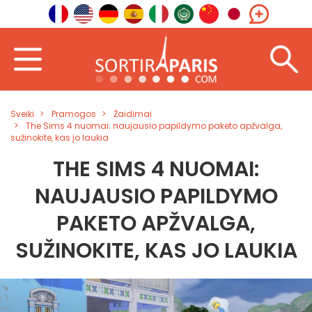
Sveiki
Pramogos
Žaidimai
The Sims 4 nuomai: naujausio papildymo paketo apžvalga,
sužinokite, kas jo laukia
THE SIMS 4 NUOMAI:
NAUJAUSIO PAPILDYMO
PAKETO APŽVALGA,
SUŽINOKITE, KAS JO LAUKIA