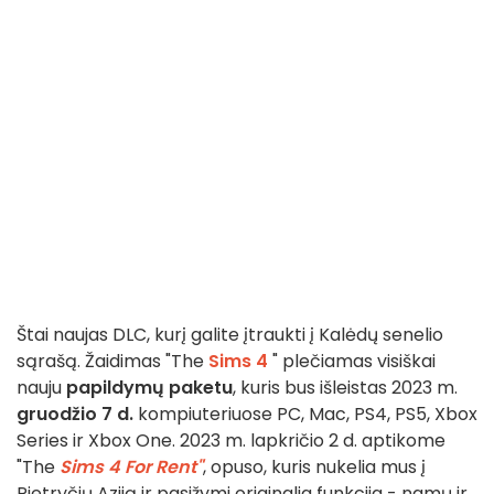
Štai naujas DLC, kurį galite įtraukti į Kalėdų senelio
sąrašą. Žaidimas "The
Sims
4
" plečiamas visiškai
nauju
papildymų paketu
, kuris bus išleistas 2023 m.
gruodžio 7 d.
kompiuteriuose PC, Mac, PS4, PS5, Xbox
Series ir Xbox One. 2023 m. lapkričio 2 d. aptikome
"The
Sims 4 For Rent"
, opuso, kuris nukelia mus į
Pietryčių Aziją ir pasižymi originalia funkcija - namų ir