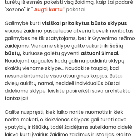
turėtų iš esmės pakeisti visą žaidimą, kaip tai padarė
"Sezono" ir "
Augti kartu"
paketai.
Galimybė kurti
visiškai pritaikytus būsto sklypus
visuose žaidimo pasauliuose atveria beveik neribotas
galimybes ne tik statytojams, bet ir Gyvenimo režimo
žaidėjams. Viename sklype galite sukurti iki
šešių
būstų,
kuriuose galėtų gyventi
aštuoni Simsai
.
Naudojant apgaulės kodą galima padidinti sklypų
skaičių viename sklype... Naudokite taupiai, kad
nesunaikintumėte visos atsarginės kopijos. Butai,
dviejų aukštų namai, nedideli individualūs būstai
dideliame sklype: leiskite pasireikšti savo architekto
fantazijai!
Galite nuspręsti, kiek laiko norite nuomotis ir kiek
norite mokėti, o kiekvienas sklypas gali turėti savo
ypatybių ir iššūkių, todėl žaidėjams suteikiama didelė
laisvė kurti įvairius žaidimo žaidimus ir istorijas. Galite