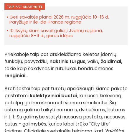
TAIP PAT SKAITYKITE
Geri savaitės planai 2026 m. rugpjūčio 10–16 d.
Paryžiuje ir Île-de-France regione
10 išvykų šiam savaitgaliui į Jvelinų regioną,
rugpjūčio 8–9 d., geros idėjos
Priekaboje taip pat atskleidžiama keletas įdomių
funkcijų, pavyzdžiui,
naktinis turgus
, vaikų
žaidimai,
tokie kaip šokdynės ir rutuliukai, bendruomenės
renginiai
...
Architektai taip pat turėtų apsidžiaugti: šiame pakete
pristatomi
kolektyviniai būstai,
kuriuose kiekvieną
patalpą galima išnuomoti vienam simuliantui. Šią
sistemą galima taikyti namams, dvibučiams, butams
ir t. t. Su galimybe statyti nuosavą pastatą, nuosavus
butus - galimybės, kurios labai trūko "City Life"
žaidime. Oficialioje svetainėje teigiama, kad
"žaidėjai