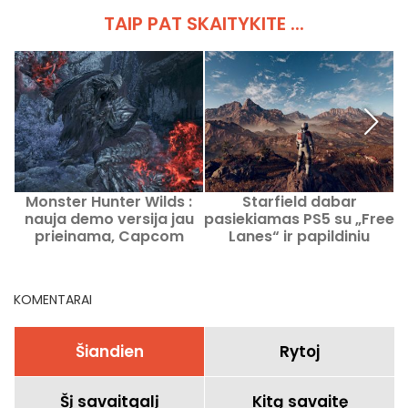
TAIP PAT SKAITYKITE ...
Monster Hunter Wilds :
Starfield dabar
L
nauja demo versija jau
pasiekiamas PS5 su „Free
prieinama, Capcom
Lanes“ ir papildiniu
paskelbė apie pasaulinį
„Terran Armada“
čempionatą
KOMENTARAI
Šiandien
Rytoj
Šį savaitgalį
Kitą savaitę