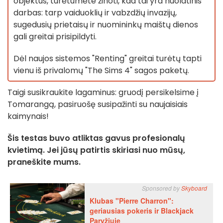
objektus, turėtumėte žinoti, kad tai yra nuolatinis
darbas: tarp vaiduoklių ir vabzdžių invazijų,
sugedusių prietaisų ir nuomininkų maištų dienos
gali greitai prisipildyti.
Dėl naujos sistemos "Renting" greitai turėtų tapti
vienu iš privalomų "The Sims 4" sagos paketų.
Taigi susikraukite lagaminus: gruodį persikelsime į
Tomarangą, pasiruošę susipažinti su naujaisiais
kaimynais!
Šis testas buvo atliktas gavus profesionalų
kvietimą. Jei jūsų patirtis skiriasi nuo mūsų,
praneškite mums.