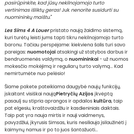
pasirūpinkite, kad jūsų nekilnojamojo turto
vertinimas išliktų geras!
Juk
nenorite susidurti su
nuomininkų maištu
."
Les Sims 4 A Louer
pristato naują žaidimo sistemą,
kuri turėtų leisti jums tapti tikru nekilnojamojo turto
baronu. Tačiau perspėjame: kiekviena šalis turi savo
pareigas:
nuomotojai
atsakingi už statybos darbus ir
bendruomenės valdymą, o
nuomininkai
- už nuomos
mokesčio mokėjimą ir reguliarų turto valymą... Kad
nemirtumėte nuo pelėsio!
Šiame pakete pateikiama daugybė naujų funkcijų,
įskaitant visiškai naują
Pietryčių Azijos
įkvėptą
pasaulį su stipria aprangos ir apdailos
kultūra
, taip
pat elgesiu, kraštovaizdžiu ir kasdieniniais daiktais.
Taip pat yra nauja mirtis ir nauji vaidmenys,
pavyzdžiui, įkyrusis Simsas, kuris nesiliauja įsilaužinėti į
kaimynų namus ir po to juos šantažuoti...