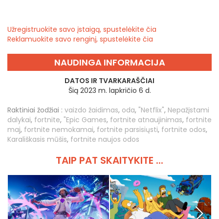
Užregistruokite savo įstaigą, spustelėkite čia
Reklamuokite savo renginį, spustelėkite čia
NAUDINGA INFORMACIJA
DATOS IR TVARKARAŠČIAI
Šią 2023 m. lapkričio 6 d.
Raktiniai žodžiai :
vaizdo žaidimas
,
oda
,
"Netflix"
,
Nepažįstami
dalykai
,
fortnite
,
"Epic Games
,
fortnite atnaujinimas
,
fortnite
maj
,
fortnite nemokamai
,
fortnite parsisiųsti
,
fortnite odos
,
Karališkasis mūšis
,
fortnite naujos odos
TAIP PAT SKAITYKITE ...