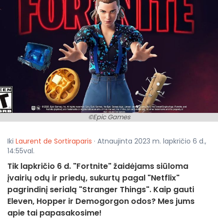
©Epic Games
Iki
Laurent de Sortiraparis
· Atnaujinta 2023 m. lapkričio 6 d.,
14:55val.
Tik lapkričio 6 d. "Fortnite" žaidėjams siūloma
įvairių odų ir priedų, sukurtų pagal "Netflix"
pagrindinį serialą "Stranger Things". Kaip gauti
Eleven, Hopper ir Demogorgon odos? Mes jums
apie tai papasakosime!