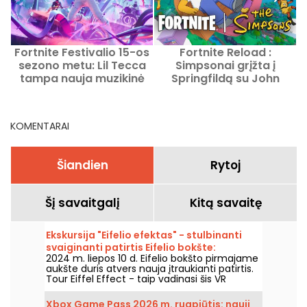
Fortnite Festivalio 15-os
Fortnite Reload :
P
sezono metu: Lil Tecca
Simpsonai grįžta į
tampa nauja muzikinė
Springfildą su John
ž
ikona
Wicku
KOMENTARAI
Šiandien
Rytoj
Šį savaitgalį
Kitą savaitę
Ekskursija "Eifelio efektas" - stulbinanti
svaiginanti patirtis Eifelio bokšte:
2024 m. liepos 10 d. Eifelio bokšto pirmajame
nemokamas kuponas
aukšte duris atvers nauja įtraukianti patirtis.
Tour Eiffel Effect - taip vadinasi šis VR
komandinis žaidimas, kuriame dalyvausite
fantastiškame nuotykyje - atstatysite Eifelio
Xbox Game Pass 2026 m. rugpjūtis: nauji