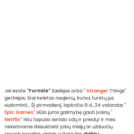
Jei esate
"Fortnite"
žaidėjas arba "
Stranger
Things"
gerbėjas, štai keletas naujienų, kurios turėtų jus
sudominti... Šį pirmadienį, lapkričio 6 d., 24 valandas "
Epic Games"
siūlo jums galimybę gauti įvairių "
Netflix"
hitu tapusio serialo odų ir priedų! Ir mes
neketiname išsisukinėti: jokių misijų ar užduočių
spręsti nereikia, viskas vyksta čia,
daiktų