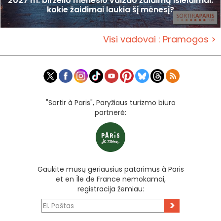
2027 m. birželio mėnesio vaizdo žaidimų išleidimai:
kokie žaidimai laukia šį mėnesį?
Visi vadovai : Pramogos >
"Sortir à Paris", Paryžiaus turizmo biuro
partnerė:
Gaukite mūsų geriausius patarimus à Paris
et en Île de France nemokamai,
registracija žemiau:
>