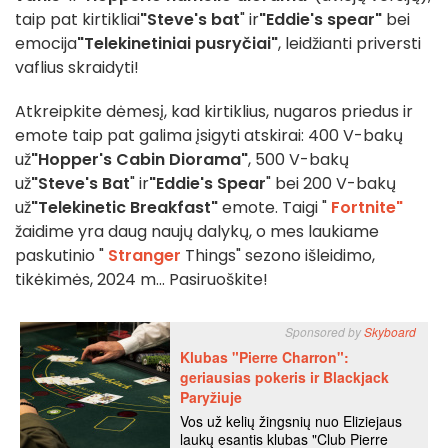
taip pat kirtikliai
"Steve's bat
" ir
"Eddie's spear"
bei
emocija
"Telekinetiniai pusryčiai"
, leidžianti priversti
vaflius skraidyti!
Atkreipkite dėmesį, kad kirtiklius, nugaros priedus ir
emote taip pat galima įsigyti atskirai: 400 V-bakų
už
"Hopper's Cabin Diorama"
, 500 V-bakų
už
"Steve's Bat
" ir
"Eddie's Spear
" bei 200 V-bakų
už
"Telekinetic Breakfast"
emote. Taigi "
Fortnite"
žaidime yra daug naujų dalykų, o mes laukiame
paskutinio "
Stranger
Things" sezono išleidimo,
tikėkimės, 2024 m... Pasiruoškite!