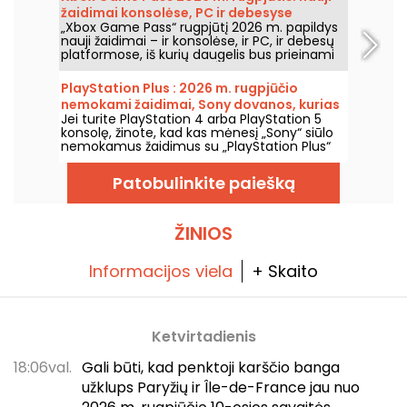
bokštą ir skraidysite aplink jį paskutinę,
žaidimai konsolėse, PC ir debesyse
kulminacinę akimirką. Gera žinia ta, kad
„Xbox Game Pass“ rugpjūtį 2026 m. papildys
atidarymo dieną nuo liepos 10 iki 22 d.
nauji žaidimai – ir konsolėse, ir PC, ir debesų
visiems, turintiems bilietą pakilti į viršų, jis yra
platformose, iš kurių daugelis bus prieinami
nemokamas.
iš karto nuo jų išleidimo. Štai pagrindiniai
papildymai, kuriuos Microsoft paskelbė
PlayStation Plus : 2026 m. rugpjūčio
prenumeratoriams.
nemokami žaidimai, Sony dovanos, kurias
Jei turite PlayStation 4 arba PlayStation 5
tikrai norėsite nepraleisti
konsolę, žinote, kad kas mėnesį „Sony“ siūlo
nemokamus žaidimus su „PlayStation Plus“
prenumerata. Taigi, kokie žaidimai bus
dovanojami rugpjūčio 2026 metų mėnesiui?
Patobulinkite paiešką
Susipažinkite su šio mėnesio atranka.
ŽINIOS
Informacijos viela
+ Skaito
Ketvirtadienis
18:06val.
Gali būti, kad penktoji karščio banga
užklups Paryžių ir Île-de-France jau nuo