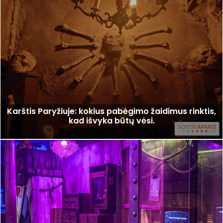
Karštis Paryžiuje: kokius pabėgimo žaidimus rinktis,
kad išvyka būtų vėsi.