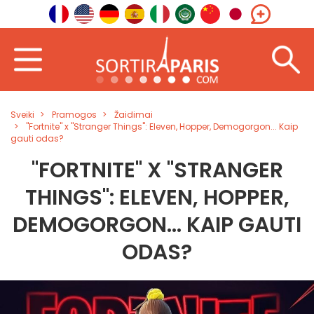
Sveiki
Pramogos
Žaidimai
"Fortnite" x "Stranger Things": Eleven, Hopper, Demogorgon... Kaip
gauti odas?
"FORTNITE" X "STRANGER
THINGS": ELEVEN, HOPPER,
DEMOGORGON... KAIP GAUTI
ODAS?