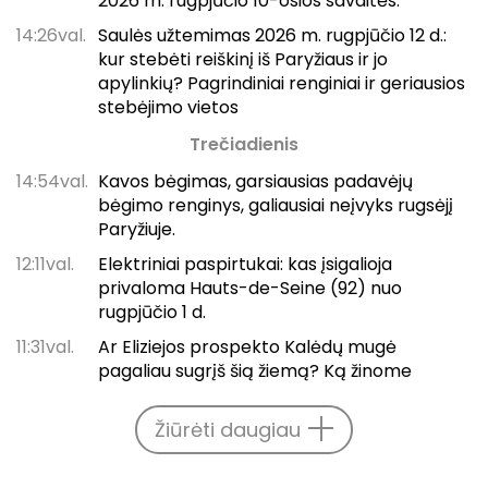
2026 m. rugpjūčio 10-osios savaitės.
14:26val.
Saulės užtemimas 2026 m. rugpjūčio 12 d.:
kur stebėti reiškinį iš Paryžiaus ir jo
apylinkių? Pagrindiniai renginiai ir geriausios
stebėjimo vietos
Trečiadienis
14:54val.
Kavos bėgimas, garsiausias padavėjų
bėgimo renginys, galiausiai neįvyks rugsėjį
Paryžiuje.
12:11val.
Elektriniai paspirtukai: kas įsigalioja
privaloma Hauts-de-Seine (92) nuo
rugpjūčio 1 d.
11:31val.
Ar Eliziejos prospekto Kalėdų mugė
pagaliau sugrįš šią žiemą? Ką žinome
Žiūrėti daugiau