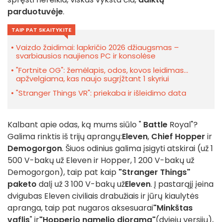
parduotuvėje
.
TAIP PAT SKAITYKITE
Vaizdo žaidimai: lapkričio 2026 džiaugsmas –
svarbiausios naujienos PC ir konsolėse
"Fortnite OG": žemėlapis, odos, kovos leidimas...
apžvelgiama, kas naujo sugrįžtant 1 skyriui
"Stranger Things VR": priekaba ir išleidimo data
Kalbant apie odas, ką mums siūlo "
Battle
Royal"?
Galima rinktis iš trijų aprangų:
Eleven
,
Chief Hopper
ir
Demogorgon
. Šiuos odinius galima įsigyti atskirai (už 1
500 V-bakų už Eleven ir Hopper, 1 200 V-bakų už
Demogorgon), taip pat kaip
"Stranger Things"
paketo
dalį už 3 100 V-bakų už
Eleven
. Į pastarąjį įeina
dvigubas Eleven civiliais drabužiais ir jūrų kiaulytės
apranga, taip pat nugaros aksesuarai
"Minkštas
vaflis
" ir
"Hopperio namelio diorama"
(dviejų versijų),