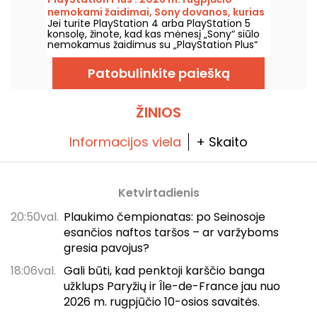
prenumeratoriams.
nemokami žaidimai, Sony dovanos, kurias
Jei turite PlayStation 4 arba PlayStation 5
tikrai norėsite nepraleisti
konsolę, žinote, kad kas mėnesį „Sony“ siūlo
nemokamus žaidimus su „PlayStation Plus“
prenumerata. Taigi, kokie žaidimai bus
dovanojami rugpjūčio 2026 metų mėnesiui?
Patobulinkite paiešką
Susipažinkite su šio mėnesio atranka.
ŽINIOS
Informacijos viela
+ Skaito
Ketvirtadienis
20:50val.
Plaukimo čempionatas: po Seinosoje
esančios naftos taršos – ar varžyboms
gresia pavojus?
18:06val.
Gali būti, kad penktoji karščio banga
užklups Paryžių ir Île-de-France jau nuo
2026 m. rugpjūčio 10-osios savaitės.