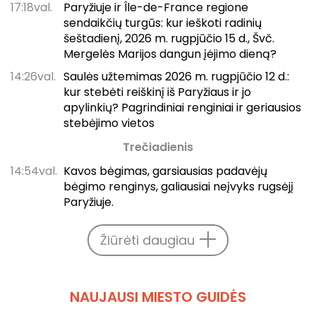
17:18val.
Paryžiuje ir Île-de-France regione
sendaikčių turgūs: kur ieškoti radinių
šeštadienį, 2026 m. rugpjūčio 15 d., Švč.
Mergelės Marijos dangun įėjimo dieną?
14:26val.
Saulės užtemimas 2026 m. rugpjūčio 12 d.:
kur stebėti reiškinį iš Paryžiaus ir jo
apylinkių? Pagrindiniai renginiai ir geriausios
stebėjimo vietos
Trečiadienis
14:54val.
Kavos bėgimas, garsiausias padavėjų
bėgimo renginys, galiausiai neįvyks rugsėjį
Paryžiuje.
Žiūrėti daugiau
NAUJAUSI MIESTO GUIDĖS