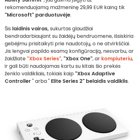
rekomenduojamą mažmeninę 29,99 EUR kainą tik
"Microsoft" parduotuvėje
.
Šis
laidinis vairas,
sukurtas glaudžiai
bendradarbiaujant su žaidėjų bendruomene, išsiskiria
gebėjimu prisitaikyti prie naudotojų, o ne atvirkščiai.
Jis lengvai papildo esamą konfigūraciją, nesvarbu, ar
žaidžiate
"Xbox Series"
,
"Xbox One"
, ar
kompiuteriu
,
ir gali būti naudojamas kartu su kitais šio prekės
ženklo valdikliais, tokiais kaip
"Xbox Adaptive
Controller
" arba "
Elite Series 2" belaidis valdiklis
.