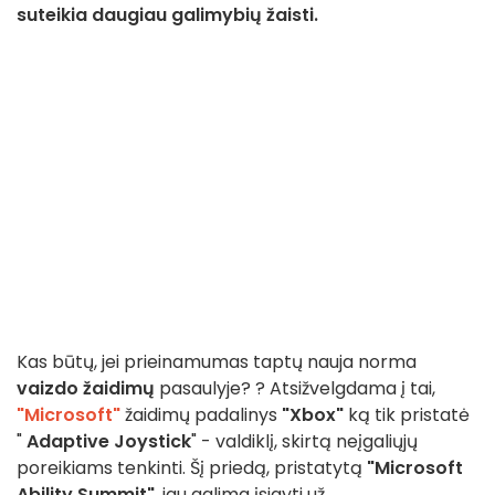
suteikia daugiau galimybių žaisti.
Kas būtų, jei prieinamumas taptų nauja norma
vaizdo žaidimų
pasaulyje? ? Atsižvelgdama į tai,
"Microsoft"
žaidimų padalinys
"Xbox"
ką tik pristatė
"
Adaptive Joystick
" - valdiklį, skirtą neįgaliųjų
poreikiams tenkinti. Šį priedą, pristatytą
"Microsoft
Ability Summit"
, jau galima įsigyti už