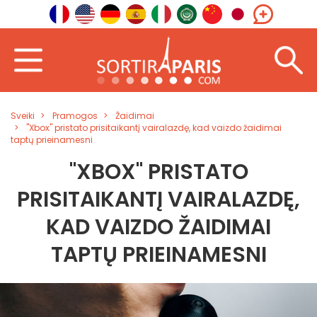
Sveiki
Pramogos
Žaidimai
"Xbox" pristato prisitaikantį vairalazdę, kad vaizdo žaidimai
taptų prieinamesni
"XBOX" PRISTATO
PRISITAIKANTĮ VAIRALAZDĘ,
KAD VAIZDO ŽAIDIMAI
TAPTŲ PRIEINAMESNI