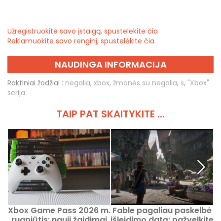
Užregistruokite savo įstaigą, spustelėkite čia
Reklamuokite savo renginį, spustelėkite čia
NAUDINGA INFORMACIJA
Raktiniai žodžiai :
negalia
,
xbox
,
žmonės su negalia
,
s
,
"Xbox"
serija
TAIP PAT SKAITYKITE ...
Xbox Game Pass 2026 m.
Fable pagaliau paskelbė
rugpjūtis: nauji žaidimai
išleidimo datą: pažvelkite