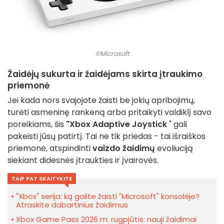
©Microsoft
Žaidėjų sukurta ir žaidėjams skirta įtraukimo
priemonė
Jei kada nors svajojote žaisti be jokių apribojimų,
turėti asmeninę rankeną arba pritaikyti valdiklį savo
poreikiams, šis
"Xbox Adaptive Joystick
" gali
pakeisti jūsų patirtį. Tai ne tik priedas - tai išraiškos
priemonė, atspindinti
vaizdo žaidimų
evoliuciją
siekiant didesnės įtraukties ir įvairovės.
TAIP PAT SKAITYKITE
"Xbox" serija: ką galite žaisti "Microsoft" konsolėje?
Atraskite dabartinius žaidimus
Xbox Game Pass 2026 m. rugpjūtis: nauji žaidimai