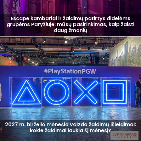
Escape kambariai ir žaidimų patirtys didelėms
grupėms Paryžiuje: mūsų pasirinkimas, kaip žaisti
daug žmonių
2027 m. birželio mėnesio vaizdo žaidimų išleidimai:
kokie žaidimai laukia šį mėnesį?