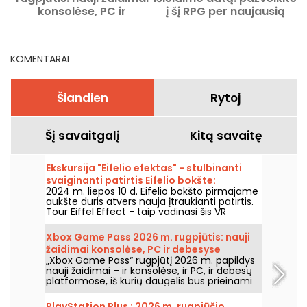
konsolėse, PC ir
į šį RPG per naujausią
debesyse
trailer'į
KOMENTARAI
Šiandien
Rytoj
Šį savaitgalį
Kitą savaitę
Ekskursija "Eifelio efektas" - stulbinanti
svaiginanti patirtis Eifelio bokšte:
2024 m. liepos 10 d. Eifelio bokšto pirmajame
nemokamas kuponas
aukšte duris atvers nauja įtraukianti patirtis.
Tour Eiffel Effect - taip vadinasi šis VR
komandinis žaidimas, kuriame dalyvausite
fantastiškame nuotykyje - atstatysite Eifelio
Xbox Game Pass 2026 m. rugpjūtis: nauji
bokštą ir skraidysite aplink jį paskutinę,
žaidimai konsolėse, PC ir debesyse
kulminacinę akimirką. Gera žinia ta, kad
„Xbox Game Pass“ rugpjūtį 2026 m. papildys
atidarymo dieną nuo liepos 10 iki 22 d.
nauji žaidimai – ir konsolėse, ir PC, ir debesų
visiems, turintiems bilietą pakilti į viršų, jis yra
platformose, iš kurių daugelis bus prieinami
nemokamas.
iš karto nuo jų išleidimo. Štai pagrindiniai
papildymai, kuriuos Microsoft paskelbė
PlayStation Plus : 2026 m. rugpjūčio