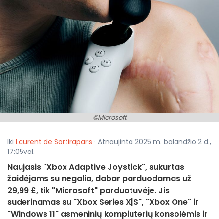
©Microsoft
Iki
Laurent de Sortiraparis
· Atnaujinta 2025 m. balandžio 2 d.,
17:05val.
Naujasis "Xbox Adaptive Joystick", sukurtas
žaidėjams su negalia, dabar parduodamas už
29,99 £, tik "Microsoft" parduotuvėje. Jis
suderinamas su "Xbox Series X|S", "Xbox One" ir
"Windows 11" asmeninių kompiuterių konsolėmis ir