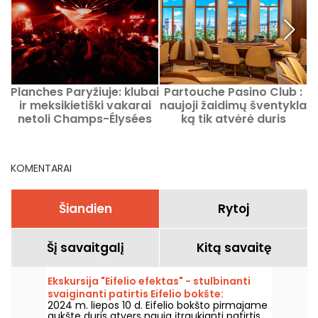
Planches Paryžiuje: klubai
Partouche Pasino Club :
ir meksikietiški vakarai
naujoji žaidimų šventykla
netoli Champs-Élysées
ką tik atvėrė duris
Paryžiaus širdyje
KOMENTARAI
Šiandien
Rytoj
Šį savaitgalį
Kitą savaitę
Ekskursija "Eifelio efektas" - stulbinanti
svaiginanti patirtis Eifelio bokšte:
2024 m. liepos 10 d. Eifelio bokšto pirmajame
nemokamas kuponas
aukšte duris atvers nauja įtraukianti patirtis.