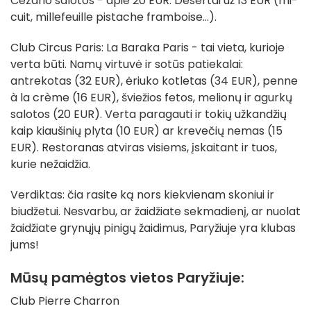
Cezario salotos - apie 20 EUR. Desertai už 13 EUR (mi-
cuit, millefeuille pistache framboise...).
Club Circus Paris: La Baraka Paris - tai vieta, kurioje
verta būti. Namų virtuvė ir sotūs patiekalai:
antrekotas (32 EUR), ėriuko kotletas (34 EUR), penne
à la crème (16 EUR), šviežios fetos, melionų ir agurkų
salotos (20 EUR). Verta paragauti ir tokių užkandžių
kaip kiaušinių plyta (10 EUR) ar krevečių nemas (15
EUR). Restoranas atviras visiems, įskaitant ir tuos,
kurie nežaidžia.
Verdiktas: čia rasite ką nors kiekvienam skoniui ir
biudžetui. Nesvarbu, ar žaidžiate sekmadienį, ar nuolat
žaidžiate grynųjų pinigų žaidimus, Paryžiuje yra klubas
jums!
Mūsų pamėgtos vietos Paryžiuje:
Club Pierre Charron