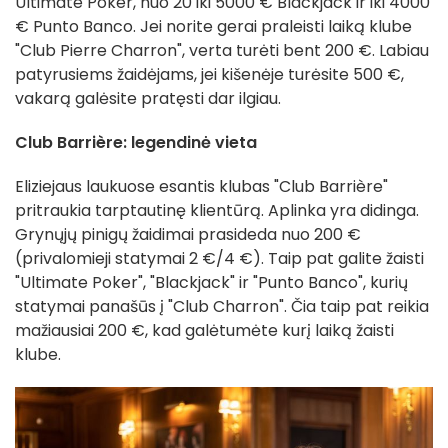
Ultimate Poker, nuo 20 iki 5000 € Blackjack ir iki 4000
€ Punto Banco. Jei norite gerai praleisti laiką klube
"Club Pierre Charron", verta turėti bent 200 €. Labiau
patyrusiems žaidėjams, jei kišenėje turėsite 500 €,
vakarą galėsite pratęsti dar ilgiau.
Club Barrière: legendinė vieta
Eliziejaus laukuose esantis klubas "Club Barrière"
pritraukia tarptautinę klientūrą. Aplinka yra didinga.
Grynųjų pinigų žaidimai prasideda nuo 200 €
(privalomieji statymai 2 €/4 €). Taip pat galite žaisti
"Ultimate Poker", "Blackjack" ir "Punto Banco", kurių
statymai panašūs į "Club Charron". Čia taip pat reikia
mažiausiai 200 €, kad galėtumėte kurį laiką žaisti
klube.