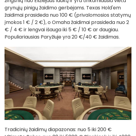
žingsnių nuo Eliziejaus laukų ir yra tinkamiausia vieta
grynųjų pinigų žaidimo gerbėjams. Texas Hold'em
žaidimai prasideda nuo 100 € (privalomosios statymų
įmokos 1 € / 2 €), o Omaha žaidimai prasideda nuo 2
€ / 4 € ir lengvai išauga iki 5 € / 10 € ar daugiau.
Populiariausias Paryžiuje yra 20 €/40 € žaidimas.
Tradicinių žaidimų diapazonas: nuo 5 iki 200 €