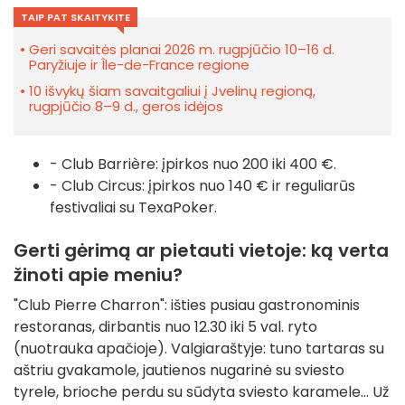
TAIP PAT SKAITYKITE
Geri savaitės planai 2026 m. rugpjūčio 10–16 d.
Paryžiuje ir Île-de-France regione
10 išvykų šiam savaitgaliui į Jvelinų regioną,
rugpjūčio 8–9 d., geros idėjos
- Club Barrière: įpirkos nuo 200 iki 400 €.
- Club Circus: įpirkos nuo 140 € ir reguliarūs
festivaliai su TexaPoker.
Gerti gėrimą ar pietauti vietoje: ką verta
žinoti apie meniu?
"Club Pierre Charron": išties pusiau gastronominis
restoranas, dirbantis nuo 12.30 iki 5 val. ryto
(nuotrauka apačioje). Valgiaraštyje: tuno tartaras su
aštriu gvakamole, jautienos nugarinė su sviesto
tyrele, brioche perdu su sūdyta sviesto karamele... Už