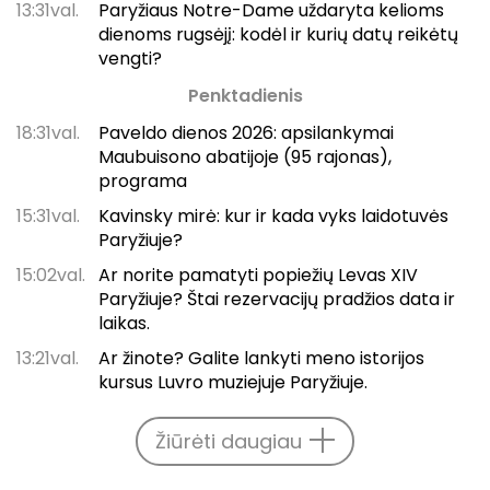
13:31val.
Paryžiaus Notre-Dame uždaryta kelioms
dienoms rugsėjį: kodėl ir kurių datų reikėtų
vengti?
Penktadienis
18:31val.
Paveldo dienos 2026: apsilankymai
Maubuisono abatijoje (95 rajonas),
programa
15:31val.
Kavinsky mirė: kur ir kada vyks laidotuvės
Paryžiuje?
15:02val.
Ar norite pamatyti popiežių Levas XIV
Paryžiuje? Štai rezervacijų pradžios data ir
laikas.
13:21val.
Ar žinote? Galite lankyti meno istorijos
kursus Luvro muziejuje Paryžiuje.
Žiūrėti daugiau