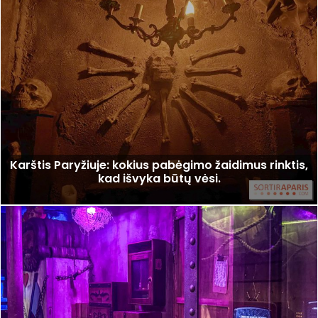
Karštis Paryžiuje: kokius pabėgimo žaidimus rinktis,
kad išvyka būtų vėsi.