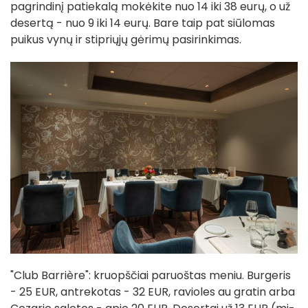
pagrindinį patiekalą mokėkite nuo 14 iki 38 eurų, o už
desertą - nuo 9 iki 14 eurų. Bare taip pat siūlomas
puikus vynų ir stipriųjų gėrimų pasirinkimas.
"Club Barrière": kruopščiai paruoštas meniu. Burgeris
- 25 EUR, antrekotas - 32 EUR, ravioles au gratin arba