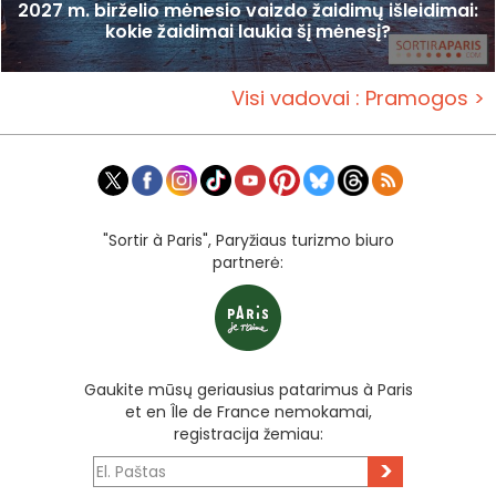
2027 m. birželio mėnesio vaizdo žaidimų išleidimai:
kokie žaidimai laukia šį mėnesį?
Visi vadovai : Pramogos >
"Sortir à Paris", Paryžiaus turizmo biuro
partnerė:
Gaukite mūsų geriausius patarimus à Paris
et en Île de France nemokamai,
registracija žemiau:
>