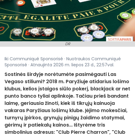
DR
Iki Communiqué Sponsorisé · Nuotraukos Communiqué
Sponsorisé · Atnaujinta 2026 m. liepos 23 d., 22:57val.
Sostinės širdyje norėtumėte pasimėgauti Las
Vegaso stiliumi? 2018 m. Paryžiuje atidarius lošimo
klubus, kelios įstaigos siūlo pokerį, blackjack ar net
punto banco tyliai aplinkoje. Tačiau prieš bandant
laimę, geriausia žinoti, kiek iš tikrųjų kainuoja
vakaras Paryžiaus lošimų klube. Įėjimo mokesčiai,
turnyrų įpirkos, grynųjų pinigų žaidimo statymai,
gėrimų ir patiekalų kainos... Ištyrėme tris
simbolinius adresus: "Club Pierre Charron", "Club