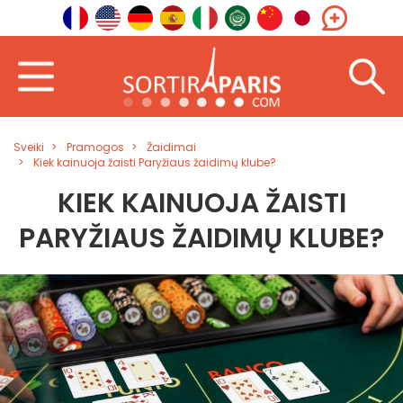
Sveiki
Pramogos
Žaidimai
Kiek kainuoja žaisti Paryžiaus žaidimų klube?
KIEK KAINUOJA ŽAISTI
PARYŽIAUS ŽAIDIMŲ KLUBE?