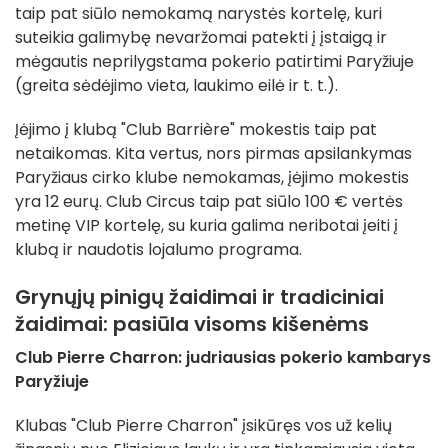
taip pat siūlo nemokamą narystės kortelę, kuri
suteikia galimybę nevaržomai patekti į įstaigą ir
mėgautis neprilygstama pokerio patirtimi Paryžiuje
(greita sėdėjimo vieta, laukimo eilė ir t. t.).
Įėjimo į klubą "Club Barrière" mokestis taip pat
netaikomas. Kita vertus, nors pirmas apsilankymas
Paryžiaus cirko klube nemokamas, įėjimo mokestis
yra 12 eurų. Club Circus taip pat siūlo 100 € vertės
metinę VIP kortelę, su kuria galima neribotai įeiti į
klubą ir naudotis lojalumo programa.
Grynųjų pinigų žaidimai ir tradiciniai
žaidimai: pasiūla visoms kišenėms
Club Pierre Charron: judriausias pokerio kambarys
Paryžiuje
Klubas "Club Pierre Charron" įsikūręs vos už kelių