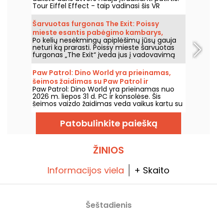
Tour Eiffel Effect - taip vadinasi šis VR
komandinis žaidimas, kuriame dalyvausite
fantastiškame nuotykyje - atstatysite Eifelio
Šarvuotas furgonas The Exit: Poissy
bokštą ir skraidysite aplink jį paskutinę,
mieste esantis pabėgimo kambarys,
kulminacinę akimirką. Gera žinia ta, kad
Po kelių nesėkmingų apiplėšimų jūsų gauja
kuriame tavo įsilaužimas pagaliau gali
atidarymo dieną nuo liepos 10 iki 22 d.
neturi ką prarasti. Poissy mieste šarvuotas
visiems, turintiems bilietą pakilti į viršų, jis yra
pavykti
furgonas „The Exit“ įveda jus į vadovavimą
nemokamas.
įsilaužimui, kurio tikslas – mafijos vado turtas.
Paw Patrol: Dino World yra prieinamas,
šeimos žaidimas su Paw Patrol ir
Paw Patrol: Dino World yra prieinamas nuo
dinozaurais
2026 m. liepos 31 d. PC ir konsolėse. Šis
šeimos vaizdo žaidimas veda vaikus kartu su
Šunų patruliu į salą, pilną dinozaurų.
Patobulinkite paiešką
ŽINIOS
Informacijos viela
+ Skaito
Šeštadienis