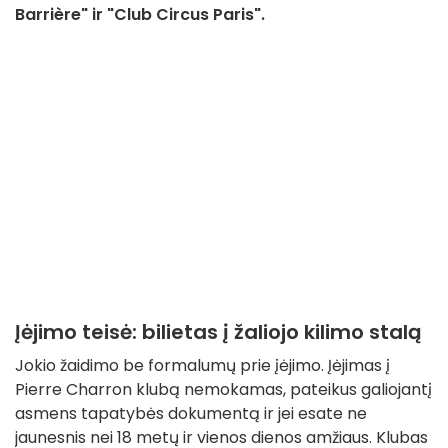
Barrière" ir "Club Circus Paris".
Įėjimo teisė: bilietas į žaliojo kilimo stalą
Jokio žaidimo be formalumų prie įėjimo. Įėjimas į
Pierre Charron klubą nemokamas, pateikus galiojantį
asmens tapatybės dokumentą ir jei esate ne
jaunesnis nei 18 metų ir vienos dienos amžiaus. Klubas