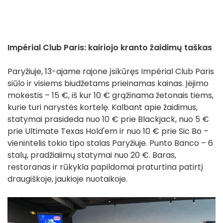
Impérial Club Paris: kairiojo kranto žaidimų taškas
Paryžiuje, 13-ajame rajone įsikūręs Impérial Club Paris
siūlo ir visiems biudžetams prieinamas kainas. Įėjimo
mokestis – 15 €, iš kur 10 € grąžinama žetonais tiems,
kurie turi narystės kortelę. Kalbant apie žaidimus,
statymai prasideda nuo 10 € prie Blackjack, nuo 5 €
prie Ultimate Texas Hold'em ir nuo 10 € prie Sic Bo –
vienintelis tokio tipo stalas Paryžiuje. Punto Banco – 6
stalų, pradžiaiimų statymai nuo 20 €. Baras,
restoranas ir rūkykla papildomai praturtina patirtį
draugiškoje, jaukioje nuotaikoje.