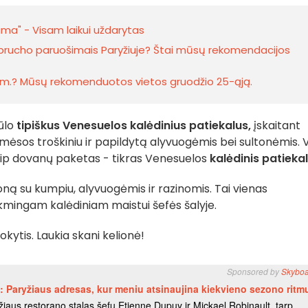
a" - Visam laikui uždarytas
brucho paruošimais Paryžiuje? Štai mūsų rekomendacijos
25 m.? Mūsų rekomenduotos vietos gruodžio 25-ąją.
iūlo
tipiškus Venesuelos kalėdinius patiekalus,
įskaitant
mėsos troškiniu ir papildytą alyvuogėmis bei sultonėmis. 
aip dovanų paketas - tikras Venesuelos
kalėdinis patieka
oną su kumpiu, alyvuogėmis ir razinomis. Tai vienas
kmingam kalėdiniam maistui šefės šalyje.
kytis. Laukia skani kelionė!