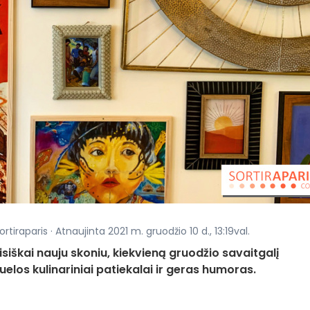
iraparis · Atnaujinta 2021 m. gruodžio 10 d., 13:19val.
visiškai nauju skoniu, kiekvieną gruodžio savaitgalį
uelos kulinariniai patiekalai ir geras humoras.