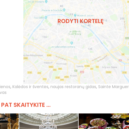
RODYTI KORTELĘ
ienos
,
Kalėdos ir šventės
,
naujas restoranų gidas
,
Sainte Marguer
ovas
 PAT SKAITYKITE ...