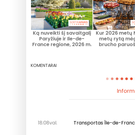
Ką nuveikti šį savaitgalį
Kur 2026 metų 
Paryžiuje ir Ile-de-
metų rytą mėg
France regione, 2026 m.
brucho paruoš
rugpjūčio 7–9 d.
Paryžiuje? Šta
rekomendacijos 
metų dien
KOMENTARAI
Inform
18:08val.
Transportas Île-de-France: 