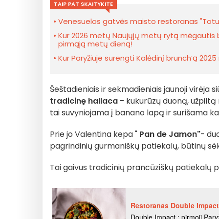
TAIP PAT SKAITYKITE
Venesuelos gatvės maisto restoranas "Totum
Kur 2026 metų Naujųjų metų rytą mėgautis 
pirmąją metų dieną!
Kur Paryžiuje surengti Kalėdinį brunch’ą 20
Šeštadieniais ir sekmadieniais jaunoji virėja s
tradicinę hallaca -
kukurūzų duoną, užpiltą 
tai suvyniojama į banano lapą ir surišama k
Prie jo Valentina kepa "
Pan de Jamon"
- du
pagrindinių gurmaniškų patiekalų, būtinų sė
Tai gaivus tradicinių prancūziškų patiekalų po