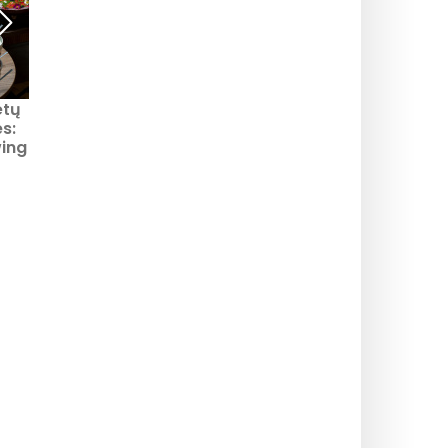
etų
2021-2022 m. kalėdiniai
Kalėdiniai vėlyvieji
s:
ir naujametiniai
pusryčiai 2021 "Liza Paris
wing
pusryčiai viešbutyje
"George V