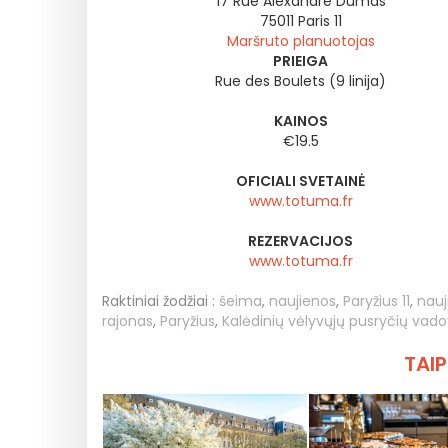
17 Rue Alexandre Dumas
75011
Paris 11
Maršruto planuotojas
PRIEIGA
Rue des Boulets (9 linija)
KAINOS
€19.5
OFICIALI SVETAINĖ
www.totuma.fr
REZERVACIJOS
www.totuma.fr
Raktiniai žodžiai :
šeima
,
naujienos
,
Paryžius 11
,
nauj
rajonas
,
Paryžius
,
Kalėdinių vėlyvųjų pusryčių vad
TAIP