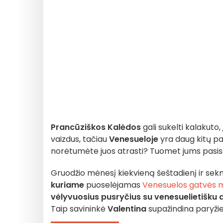
Prancūziškos Kalėdos
gali sukelti kalakuto,
vaizdus, tačiau
Venesueloje
yra daug kitų pa
norėtumėte juos atrasti? Tuomet jums pasi
Gruodžio mėnesį kiekvieną šeštadienį ir sekmad
kuriame
puoselėjamas
Venesuelos gatvės 
vėlyvuosius pusryčius su venesuelietišku 
Taip savininkė
Valentina
supažindina paryžieč