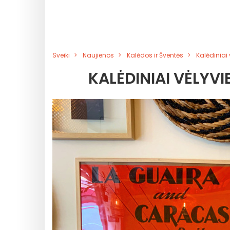
Sveiki
Naujienos
Kalėdos ir Šventės
Kalėdiniai 
KALĖDINIAI VĖLYVI