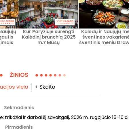
Naujųjų
Kur Paryžiuje surengti
Kalėdų ir Naujųjų m
autis
Kalėdinį brunch’ą 2025
šventinės vakarienė
imais
m.? Mūsų
šventinis meniu Dra
i mūsų
rekomenduotos vietos
House restorane
pirmąją
gruodžio 25-ąją.
ą!
ŽINIOS
acijos viela
+ Skaito
Sekmadienis
trikdžiai ir darbai šį savaitgalį, 2026 m. rugpjūčio 15–16 d.
Pirmadienis