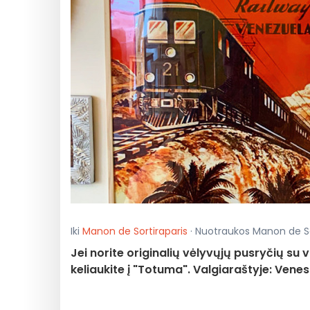
Iki
Manon de Sortiraparis
· Nuotraukos Manon de Sort
Jei norite originalių vėlyvųjų pusryčių su 
keliaukite į "Totuma". Valgiaraštyje: Venes