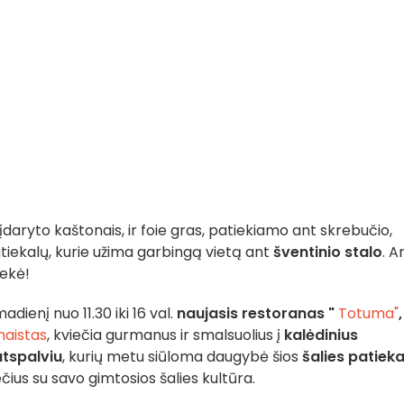
 įdaryto kaštonais, ir foie gras, patiekiamo ant skrebučio,
tiekalų, kurie užima garbingą vietą ant
šventinio stalo
. A
sekė!
ienį nuo 11.30 iki 16 val.
naujasis restoranas "
Totuma"
,
maistas
, kviečia gurmanus ir smalsuolius į
kalėdinius
atspalviu
, kurių metu siūloma daugybė šios
šalies patieka
ius su savo gimtosios šalies kultūra.