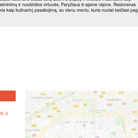
26 d.