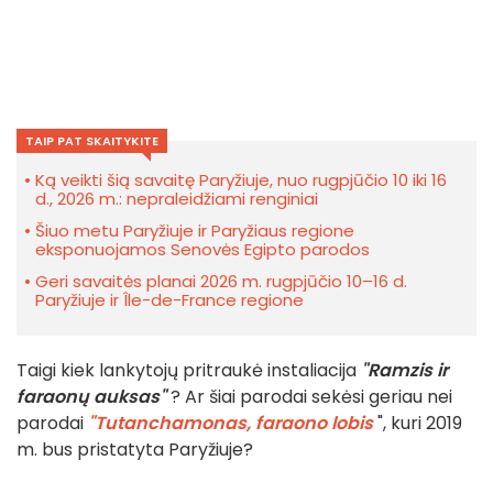
TAIP PAT SKAITYKITE
Ką veikti šią savaitę Paryžiuje, nuo rugpjūčio 10 iki 16
d., 2026 m.: nepraleidžiami renginiai
Šiuo metu Paryžiuje ir Paryžiaus regione
eksponuojamos Senovės Egipto parodos
Geri savaitės planai 2026 m. rugpjūčio 10–16 d.
Paryžiuje ir Île-de-France regione
Taigi kiek lankytojų pritraukė instaliacija
"Ramzis ir
faraonų auksas"
? Ar šiai parodai sekėsi geriau nei
parodai
"Tutanchamonas, faraono lobis
", kuri 2019
m. bus pristatyta Paryžiuje?