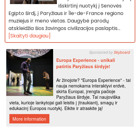
išskirtinį nuotykį į Senovės
Egipto širdį, į Paryžiaus ir Île-de-France regiono
muziejus ir meno vietas. Daugybė parodų
atskleidžia šios žavingos civilizacijos paslaptis...
[Skaityti daugiau]