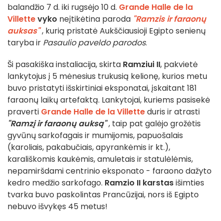
balandžio 7 d. iki rugsėjo 10 d.
Grande Halle de la
Villette
vyko
neįtikėtina paroda
"Ramzis ir faraonų
auksas"
, kurią pristatė Aukščiausioji Egipto senienų
taryba ir
Pasaulio paveldo parodos
.
Ši pasakiška instaliacija, skirta
Ramziui II
, pakvietė
lankytojus į 5 mėnesius trukusią kelionę, kurios metu
buvo pristatyti išskirtiniai eksponatai, įskaitant 181
faraonų laikų artefaktą. Lankytojai, kuriems pasisekė
praverti
Grande Halle de la Villette
duris ir atrasti
"Ramzį ir faraonų auksą"
, taip pat galėjo grožėtis
gyvūnų sarkofagais ir mumijomis, papuošalais
(karoliais, pakabučiais, apyrankėmis ir kt.),
karališkomis kaukėmis, amuletais ir statulėlėmis,
nepamiršdami centrinio eksponato - faraono dažyto
kedro medžio sarkofago.
Ramzio II karstas
išimties
tvarka buvo paskolintas Prancūzijai, nors iš Egipto
nebuvo išvykęs 45 metus!