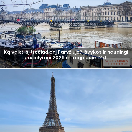
Ką veikti šį trečiadienį Paryžiuje? Išvykos ir naudingi
pasiūlymai 2026 m. rugpjūčio 12 d.