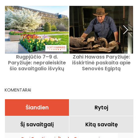
Rugpjūčio 7–9 d.
Zahi Hawass Paryžiuje:
Paryžiuje: nepraleiskite
išskirtinė paskaita apie
šio savaitgalio išvykų
Senovės Egiptą
programos
KOMENTARAI
Šiandien
Rytoj
Šį savaitgalį
Kitą savaitę