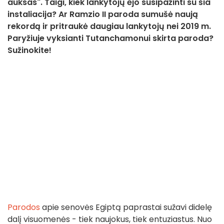
auksas". Taigi, kiek lankytojų ėjo susipažinti su šia
instaliacija? Ar Ramzio II paroda sumušė naują
rekordą ir pritraukė daugiau lankytojų nei 2019 m.
Paryžiuje vyksianti Tutanchamonui skirta paroda?
Sužinokite!
Parodos
apie senovės Egiptą paprastai sužavi didelę
dalį visuomenės - tiek naujokus, tiek entuziastus. Nuo