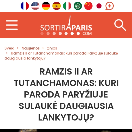
Sveiki
Naujienos
žinios
Ramzis II ar Tutanchamonas: kuri paroda Paryžiuje sulaukė
daugiausia lankytojų?
RAMZIS II AR
TUTANCHAMONAS: KURI
PARODA PARYŽIUJE
SULAUKĖ DAUGIAUSIA
LANKYTOJŲ?