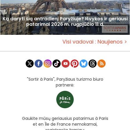
Ką daryti šią antradienį Paryžiuje? Išvykos ir geriausi
patarimai 2026 m. rugpjūčio 11 d.
Visi vadovai : Naujienos >
"Sortir à Paris", Paryžiaus turizmo biuro
partnerė:
Gaukite mūsų geriausius patarimus à Paris
et en Île de France nemokamai,
registracija žemiau: