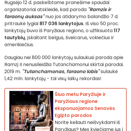
Rugsėjo 12 d. paskelbtame pranešime spaudai
organizatoriai atskleidė, kad paroda
"Ramzis ir
faraonų auksas"
nuo jos atidarymo balandžio 7 d.
pritraukė lygiai
817 036 lankytojus
. Iš viso 50 proc.
lankytojų buvo iš Paryžiaus regiono, o užfiksuota
117
tautybių
, įskaitant belgus, šveicarus, vokiečius ir
amerikiečius.
Daugiau nei 800 000 lankytojų sulaukusi paroda apie
Ramzį II nenusileidžia Tutanchamonui skirtai parodai.
2019 m.
"Tutanchamonas, faraono lobis"
sulaukė
1,42 mln. lankytojų - tai visų laikų rekordas!
Šiuo metu Paryžiuje ir
Paryžiaus regione
eksponuojamos Senovės
Egipto parodos
Norite keliauti neišvykdami iš
Paryžiaus? Mes kviečiame jus į