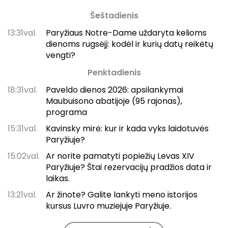
Šeštadienis
13:31val.
Paryžiaus Notre-Dame uždaryta kelioms
dienoms rugsėjį: kodėl ir kurių datų reikėtų
vengti?
Penktadienis
18:31val.
Paveldo dienos 2026: apsilankymai
Maubuisono abatijoje (95 rajonas),
programa
15:31val.
Kavinsky mirė: kur ir kada vyks laidotuvės
Paryžiuje?
15:02val.
Ar norite pamatyti popiežių Levas XIV
Paryžiuje? Štai rezervacijų pradžios data ir
laikas.
13:21val.
Ar žinote? Galite lankyti meno istorijos
kursus Luvro muziejuje Paryžiuje.