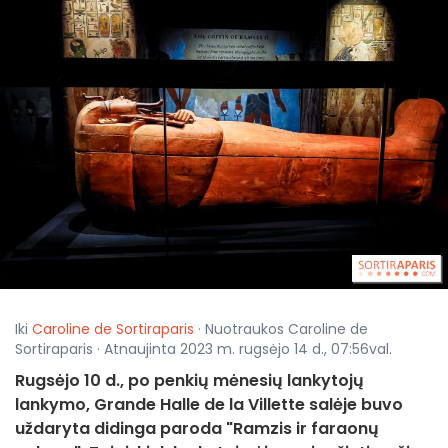
Iki
Caroline de Sortiraparis
· Nuotraukos Caroline de
Sortiraparis · Atnaujinta 2023 m. rugsėjo 14 d., 07:56val.
Rugsėjo 10 d., po penkių mėnesių lankytojų
lankymo, Grande Halle de la Villette salėje buvo
uždaryta didinga paroda "Ramzis ir faraonų