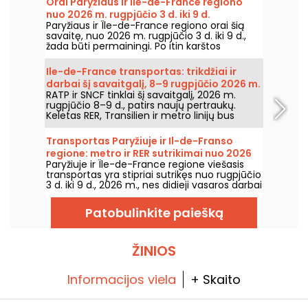
Orai Paryžiaus ir Île-de-France regiono
nuo 2026 m. rugpjūčio 3 d. iki 9 d.
Paryžiaus ir Île-de-France regiono orai šią
savaitę, nuo 2026 m. rugpjūčio 3 d. iki 9 d.,
žada būti permainingi. Po itin karštos
pirmadienio, kai buvo rizika perkūnijų,
temperatūros laikysis palaipsniui kris, kol grįš
Ile-de-France transportas: trikdžiai ir
šiltesnis ir saulėtas oras savaitgalį.
darbai šį savaitgalį, 8–9 rugpjūčio 2026 m.
RATP ir SNCF tinklai šį savaitgalį, 2026 m.
rugpjūčio 8–9 d., patirs naujų pertraukų.
Keletas RER, Transilien ir metro linijų bus
paveiktos darbų ir laikino sustojimo;
pateikiame viską, ką reikia žinoti, kad
Transportas Paryžiuje ir Il-de-Franso
galėtumėte iš anksto suplanuoti keliones.
regione: metro ir RER sutrikimai nuo 2026
Paryžiuje ir Île-de-France regione viešasis
m. rugpjūčio 3 d. iki 9 d.
transportas yra stipriai sutrikęs nuo rugpjūčio
3 d. iki 9 d., 2026 m., nes didieji vasaros darbai
itin smarkiai paveikia kai kurias linijas,
praneša RATP ir SNCF.
Patobulinkite paiešką
ŽINIOS
Informacijos viela
+ Skaito