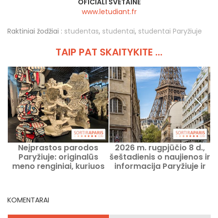
OFICIALI SVETAINĖ
www.letudiant.fr
Raktiniai žodžiai :
studentas
,
studentai
,
studentai Paryžiuje
TAIP PAT SKAITYKITE ...
Neįprastos parodos
2026 m. rugpjūčio 8 d.,
Paryžiuje: originalūs
šeštadienis o naujienos ir
meno renginiai, kuriuos
informacija Paryžiuje ir
verta pamatyti šiuo
Ile-de-France regione
metu
KOMENTARAI