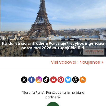
Ką daryti šią antradienį Paryžiuje? Išvykos ir geriausi
patarimai 2026 m. rugpjūčio 11 d.
Visi vadovai : Naujienos >
"Sortir à Paris", Paryžiaus turizmo biuro
partnerė: