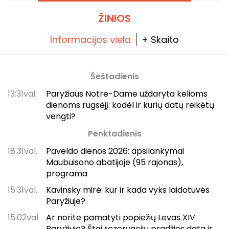
ŽINIOS
Informacijos viela
+ Skaito
Šeštadienis
13:31val.
Paryžiaus Notre-Dame uždaryta kelioms
dienoms rugsėjį: kodėl ir kurių datų reikėtų
vengti?
Penktadienis
18:31val.
Paveldo dienos 2026: apsilankymai
Maubuisono abatijoje (95 rajonas),
programa
15:31val.
Kavinsky mirė: kur ir kada vyks laidotuvės
Paryžiuje?
15:02val.
Ar norite pamatyti popiežių Levas XIV
Paryžiuje? Štai rezervacijų pradžios data ir