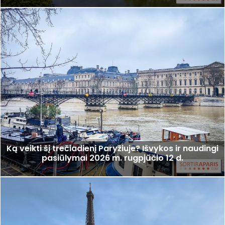
Ką veikti šį trečiadienį Paryžiuje? Išvykos ir naudingi
pasiūlymai 2026 m. rugpjūčio 12 d.