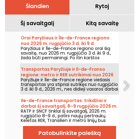
Šiandien
Rytoj
Šį savaitgalį
Kitą savaitę
Orai Paryžiaus ir Île-de-France regiono
nuo 2026 m. rugpjūčio 3 d. iki 9 d.
Paryžiaus ir Île-de-France regiono orai šią
savaitę, nuo 2026 m. rugpjūčio 3 d. iki 9 d.,
žada būti permainingi. Po itin karštos
pirmadienio, kai buvo rizika perkūnijų,
temperatūros laikysis palaipsniui kris, kol grįš
Transportas Paryžiuje ir Il-de-Franso
šiltesnis ir saulėtas oras savaitgalį.
regione: metro ir RER sutrikimai nuo 2026
Paryžiuje ir Île-de-France regione viešasis
m. rugpjūčio 3 d. iki 9 d.
transportas yra stipriai sutrikęs nuo rugpjūčio
3 d. iki 9 d., 2026 m., nes didieji vasaros darbai
itin smarkiai paveikia kai kurias linijas,
praneša RATP ir SNCF.
Ile-de-France transportas: trikdžiai ir
darbai šį savaitgalį, 8–9 rugpjūčio 2026 m.
RATP ir SNCF tinklai šį savaitgalį, 2026 m.
rugpjūčio 8–9 d., patirs naujų pertraukų.
Keletas RER, Transilien ir metro linijų bus
paveiktos darbų ir laikino sustojimo;
pateikiame viską, ką reikia žinoti, kad
Patobulinkite paiešką
galėtumėte iš anksto suplanuoti keliones.