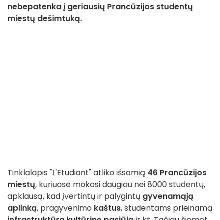
nebepatenka į geriausių Prancūzijos studentų
miestų dešimtuką.
Tinklalapis "L'Etudiant" atliko išsamią
46 Prancūzijos
miestų
, kuriuose mokosi daugiau nei 8000 studentų,
apklausą, kad įvertintų ir palygintų
gyvenamąją
aplinką
, pragyvenimo
kaštus
, studentams prieinamą
infrastruktūrą
,
kultūrinę pasiūlą
ir kt. Tačiau šiemet