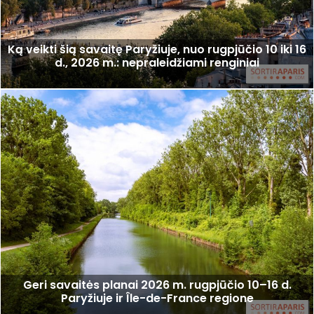
Ką veikti šią savaitę Paryžiuje, nuo rugpjūčio 10 iki 16
d., 2026 m.: nepraleidžiami renginiai
Geri savaitės planai 2026 m. rugpjūčio 10–16 d.
Paryžiuje ir Île-de-France regione