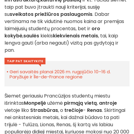
taip pat buvo įtraukti nauji kriterijai, susiję
su
sveikatos priežiūros paslaugomis
. Dabar
vertinama ne tik vidutinė nuomos kaina ar premijas
laimėjusių studentų procentas, bet ir
oro
kokybė
,
saulės
kiekis
kiekvienais metais
, tai, kaip
lengva gauti (arba negauti) vizitą pas gydytoją ir
pan.
TAIP PAT SKAITYKITE
Geri savaitės planai 2026 m. rugpjūčio 10–16 d.
Paryžiuje ir Île-de-France regione
Šiemet geriausiu Prancūzijos studentų miestu
išrinktas
Monpeljė
užėmė
pirmąją vietą
,
antroje
vietoje liko
Strasbūras
, o
trečioje
-
Renas
. Skirtingai
nei ankstesniais metais, kai dažnai būdavo ta pati
trijulė - Tulūza, Lionas, Renas, šį kartą vis labiau
populiarėja didieji miestai, kuriuose mokosi nuo 20 000