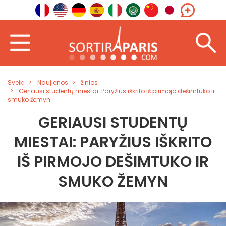
Sveiki
Naujienos
žinios
Geriausi studentų miestai: Paryžius iškrito iš pirmojo dešimtuko ir
smuko žemyn
GERIAUSI STUDENTŲ
MIESTAI: PARYŽIUS IŠKRITO
IŠ PIRMOJO DEŠIMTUKO IR
SMUKO ŽEMYN