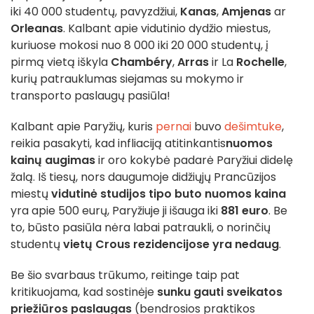
iki 40 000 studentų, pavyzdžiui,
Kanas
,
Amjenas
ar
Orleanas
. Kalbant apie vidutinio dydžio miestus,
kuriuose mokosi nuo 8 000 iki 20 000 studentų, į
pirmą vietą iškyla
Chambéry
,
Arras
ir La
Rochelle
,
kurių patrauklumas siejamas su mokymo ir
transporto paslaugų pasiūla!
Kalbant apie Paryžių, kuris
pernai
buvo
dešimtuke
,
reikia pasakyti, kad infliaciją atitinkantis
nuomos
kainų augimas
ir oro kokybė padarė Paryžiui didelę
žalą. Iš tiesų, nors daugumoje didžiųjų Prancūzijos
miestų
vidutinė studijos tipo buto nuomos kaina
yra apie 500 eurų, Paryžiuje ji išauga iki
881 euro
. Be
to, būsto pasiūla nėra labai patraukli, o norinčių
studentų
vietų Crous rezidencijose yra nedaug
.
Be šio svarbaus trūkumo, reitinge taip pat
kritikuojama, kad sostinėje
sunku gauti sveikatos
priežiūros paslaugas
(bendrosios praktikos