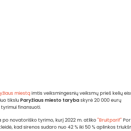
yžiaus miestą
imtis veiksmingesnių veiksmų prieš kelių ei
iuo tikslu
Paryžiaus miesto taryba
skyrė 20 000 eurų
tyrimui finansuoti.
 po novatoriško tyrimo, kurį 2022 m. atliko
"Bruitparif"
Por
kleidė, kad sirenos sudaro nuo 42 % iki 50 % aplinkos triuk