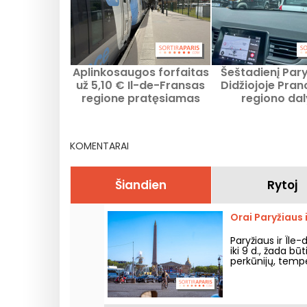
Aplinkosaugos forfaitas
Šeštadienį Paryž
už 5,10 € Il-de-Fransas
Didžiojoje Pran
regione pratęsiamas
regiono dal
birželio 24 d.
išuploadintas s
kietųjų dalelių 
specialistai 
KOMENTARAI
atkreipti dėm
rekomendac
Šiandien
Rytoj
Orai Paryžiaus 
Paryžiaus ir Île
iki 9 d., žada bū
perkūnijų, temper
oras savaitgalį.