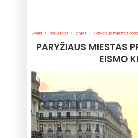
Sveiki
Naujienos
žinios
Paryžiaus miestas prad
PARYŽIAUS MIESTAS P
EISMO K