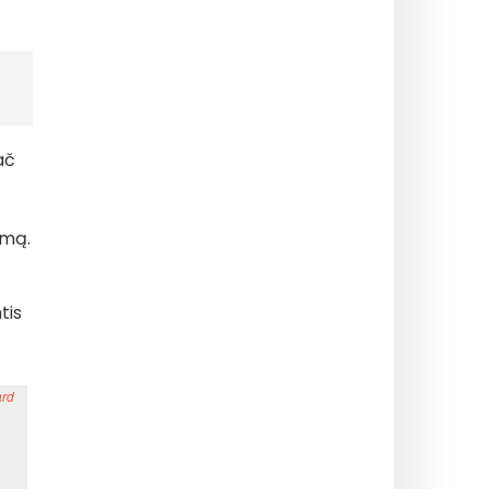
ač
šmą.
.
tis