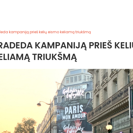
eda kampaniją prieš kelių eismo keliamą triukšmą
RADEDA KAMPANIJĄ PRIEŠ KELI
ELIAMĄ TRIUKŠMĄ