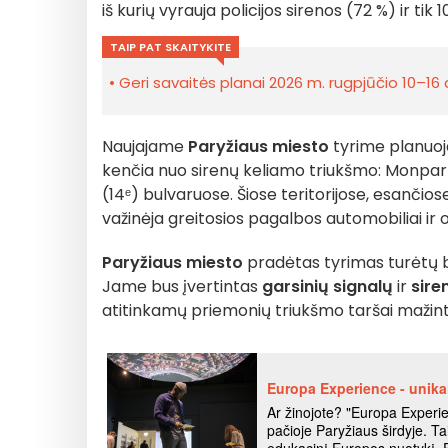
iš kurių vyrauja policijos sirenos (72 %) ir tik 1
TAIP PAT SKAITYKITE
Geri savaitės planai 2026 m. rugpjūčio 10–16 d
Naujajame
Paryžiaus miesto
tyrime planuoja
kenčia nuo sirenų keliamo triukšmo: Monparna
(14ᵉ) bulvaruose. Šiose teritorijose, esančiose
važinėja greitosios pagalbos automobiliai ir of
Paryžiaus miesto
pradėtas tyrimas turėtų b
Jame bus įvertintas
garsinių signalų
ir
sire
atitinkamų priemonių triukšmo taršai mažint