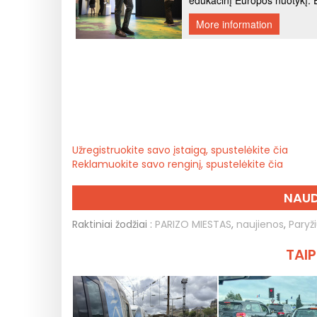
Užregistruokite savo įstaigą, spustelėkite čia
Reklamuokite savo renginį, spustelėkite čia
NAUD
Raktiniai žodžiai :
PARIZO MIESTAS
,
naujienos
,
Paryž
TAIP