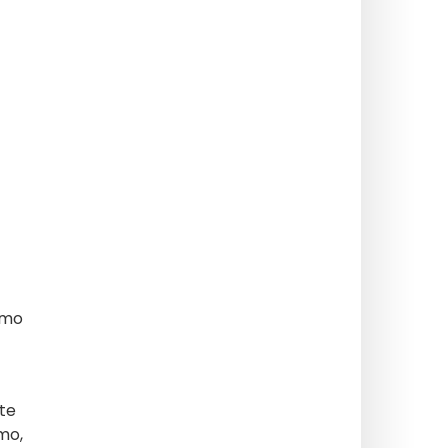
smo
te
šmo,