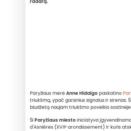
radarą.
Paryžiaus merė
Anne Hidalgo
paskatino
Par
triukšmą, ypač garsinius signalus ir sirenas. Š
biudžetą naujam triukšmo poveikio sostinėje 
Ši
Paryžiaus miesto
iniciatyva įgyvendinama
d'Asnières (XVIIᵉ arondissement) ir kuris ats