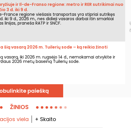
yžiuje ir Il-de-Franso regione: metro ir RER sutrikimai nuo
o 3 d. iki 9 d.
de-France regione viešasis transportas yra stipriai sutrikęs
. iki 9 d., 2026 m., nes didieji vasaros darbai itin smarkiai
as linijas, praneša RATP ir SNCF.
a šią vasarą 2026 m. Tuilerių sode – ką reikia žinoti
šią vasarą, iki 2026 m. rugsėjo 14 d., nemokamai atvykite ir
žiaus 2026 metų baseiną Tuilerių sode.
obulinkite paiešką
ŽINIOS
acijos viela
+ Skaito