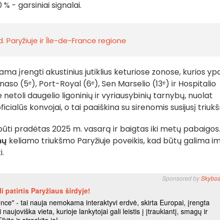
0 % - garsiniai signalai.
. Paryžiuje ir Île-de-France regione
ma įrengti akustinius jutiklius keturiose zonose, kurios yp
so (5ᵉ), Port-Royal (6ᵉ), Sen Marselio (13ᵉ) ir Hospitalio
 netoli daugelio ligoninių ir vyriausybinių tarnybų, nuolat
icialūs konvojai, o tai paaiškina su sirenomis susijusį triuk
ūti pradėtas 2025 m. vasarą ir baigtas iki metų pabaigos
nų
keliamo triukšmo Paryžiuje poveikis, kad būtų galima im
i.