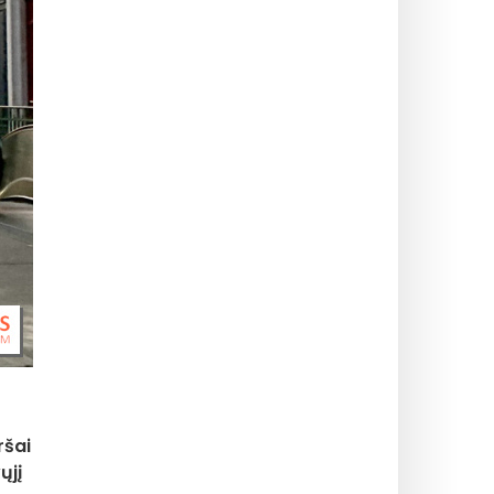
ršai
ųjį