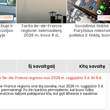
iuje ir
Tarša Ile-de-France
Socialiniai tinklai:
cūzijos
regione: sekmadienį,
Paryžiaus miesta
yje
2026 m. kovo 8 d.,
palieka X tinklą, buv
mulkiųjų
taikomos judėjimo
"Twitter
kiekis –
ribojimai ir sumažintas
siūlo
greitis
esį į
ijas
Šį savaitgalį
Kitą savaitę
ir Île-de-France regiono nuo 2026 m. rugpjūčio 3 d. iki 9 d.
-de-France regiono orai šią savaitę, nuo 2026 m. rugpjūčio 3 d.
ti permainingi. Po itin karštos pirmadienio, kai buvo rizika
atūros laikysis palaipsniui kris, kol grįš šiltesnis ir saulėtas