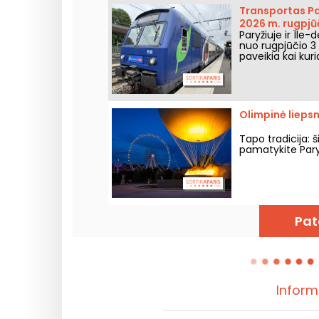
Transportas Par
2026 m. rugpjūči
Paryžiuje ir Île-
nuo rugpjūčio 3 d
paveikia kai kuri
Olimpinė liepsn
Tapo tradicija: 
pamatykite Pary
Pat
Inform