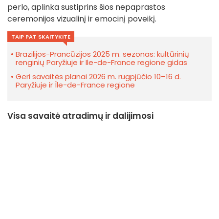
perlo, aplinka sustiprins šios nepaprastos
ceremonijos vizualinį ir emocinį poveikį.
TAIP PAT SKAITYKITE
Brazilijos-Prancūzijos 2025 m. sezonas: kultūrinių
renginių Paryžiuje ir Ile-de-France regione gidas
Geri savaitės planai 2026 m. rugpjūčio 10–16 d.
Paryžiuje ir Île-de-France regione
Visa savaitė atradimų ir dalijimosi