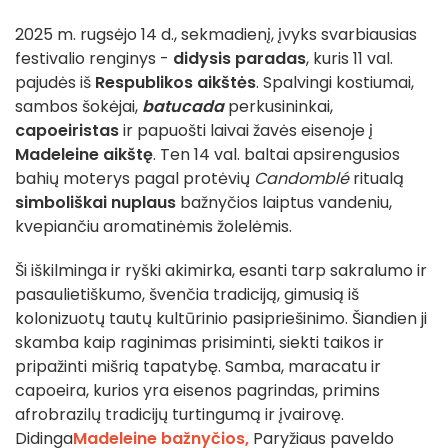
2025 m. rugsėjo 14 d., sekmadienį, įvyks svarbiausias
festivalio renginys -
didysis paradas
, kuris 11 val.
pajudės iš
Respublikos aikštės
. Spalvingi kostiumai,
sambos šokėjai,
batucada
perkusininkai,
capoeiristas
ir papuošti laivai žavės eisenoje į
Madeleine aikštę
. Ten 14 val. baltai apsirengusios
bahių moterys pagal protėvių
Candomblé
ritualą
simboliškai nuplaus
bažnyčios laiptus vandeniu,
kvepiančiu aromatinėmis žolelėmis.
Ši iškilminga ir ryški akimirka, esanti tarp sakralumo ir
pasaulietiškumo, švenčia tradiciją, gimusią iš
kolonizuotų tautų kultūrinio pasipriešinimo. Šiandien ji
skamba kaip raginimas prisiminti, siekti taikos ir
pripažinti mišrią tapatybę. Samba, maracatu ir
capoeira, kurios yra eisenos pagrindas, primins
afrobrazilų tradicijų turtingumą ir įvairovę.
Didinga
Madeleine bažnyčios,
Paryžiaus paveldo