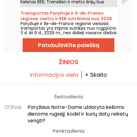
Keletas RER, Transilien ir metro linijų bus
paveiktos darbų ir laikino sustojimo;
pateikiame viską, ką reikia žinoti, kad
Transportas Paryžiuje ir Il-de-Franso
galėtumėte iš anksto suplanuoti keliones.
regione: metro ir RER sutrikimai nuo 2026
Paryžiuje ir Île-de-France regione viešasis
m. rugpjūčio 3 d. iki 9 d.
transportas yra stipriai sutrikęs nuo rugpjūčio
3 d. iki 9 d., 2026 m., nes didieji vasaros darbai
itin smarkiai paveikia kai kurias linijas,
praneša RATP ir SNCF.
Patobulinkite paiešką
ŽINIOS
Informacijos viela
+ Skaito
Šeštadienis
13:31val.
Paryžiaus Notre-Dame uždaryta kelioms
dienoms rugsėjį: kodėl ir kurių datų reikėtų
vengti?
Penktadienis