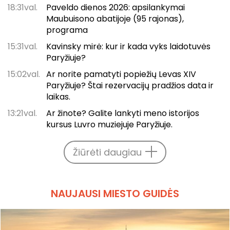
18:31val.
Paveldo dienos 2026: apsilankymai
Maubuisono abatijoje (95 rajonas),
programa
15:31val.
Kavinsky mirė: kur ir kada vyks laidotuvės
Paryžiuje?
15:02val.
Ar norite pamatyti popiežių Levas XIV
Paryžiuje? Štai rezervacijų pradžios data ir
laikas.
13:21val.
Ar žinote? Galite lankyti meno istorijos
kursus Luvro muziejuje Paryžiuje.
Žiūrėti daugiau
NAUJAUSI MIESTO GUIDĖS