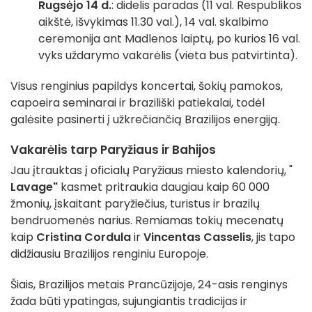
Rugsėjo 14 d.
: didelis paradas (11 val. Respublikos
aikštė, išvykimas 11.30 val.), 14 val. skalbimo
ceremonija ant Madlenos laiptų, po kurios 16 val.
vyks uždarymo vakarėlis (vieta bus patvirtinta).
Visus renginius papildys koncertai, šokių pamokos,
capoeira seminarai ir braziliški patiekalai, todėl
galėsite pasinerti į užkrečiančią Brazilijos energiją.
Vakarėlis tarp Paryžiaus ir Bahijos
Jau įtrauktas į oficialų Paryžiaus miesto kalendorių, "
Lavage"
kasmet pritraukia daugiau kaip 60 000
žmonių, įskaitant paryžiečius, turistus ir brazilų
bendruomenės narius. Remiamas tokių mecenatų
kaip
Cristina Cordula
ir
Vincentas Casselis
, jis tapo
didžiausiu Brazilijos renginiu Europoje.
Šiais, Brazilijos metais Prancūzijoje, 24-asis renginys
žada būti ypatingas, sujungiantis tradicijas ir