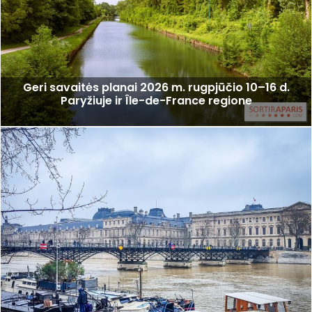
Geri savaitės planai 2026 m. rugpjūčio 10–16 d.
Paryžiuje ir Île-de-France regione