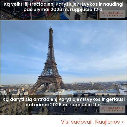
Ką veikti šį trečiadienį Paryžiuje? Išvykos ir naudingi
pasiūlymai 2026 m. rugpjūčio 12 d.
Ką daryti šią antradienį Paryžiuje? Išvykos ir geriausi
patarimai 2026 m. rugpjūčio 11 d.
Visi vadovai : Naujienos >