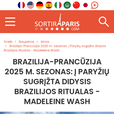
Sveiki
Naujienos
žinios
Brazilija-Prancūzija 2025 m. sezonas: į Paryžių sugrįžta didysis
Brazilijos ritualas - Madeleine Wash
BRAZILIJA-PRANCŪZIJA
2025 M. SEZONAS: Į PARYŽIŲ
SUGRĮŽTA DIDYSIS
BRAZILIJOS RITUALAS -
MADELEINE WASH