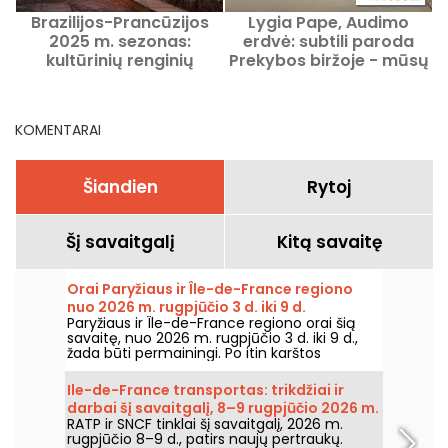
Brazilijos-Prancūzijos
Lygia Pape, Audimo
B
2025 m. sezonas:
erdvė: subtili paroda
m
kultūrinių renginių
Prekybos biržoje - mūsų
Paryžiuje ir Ile-de-France
nuotraukos
regione gidas
KOMENTARAI
Šiandien
Rytoj
Šį savaitgalį
Kitą savaitę
Orai Paryžiaus ir Île-de-France regiono
nuo 2026 m. rugpjūčio 3 d. iki 9 d.
Paryžiaus ir Île-de-France regiono orai šią
savaitę, nuo 2026 m. rugpjūčio 3 d. iki 9 d.,
žada būti permainingi. Po itin karštos
pirmadienio, kai buvo rizika perkūnijų,
temperatūros laikysis palaipsniui kris, kol grįš
Ile-de-France transportas: trikdžiai ir
šiltesnis ir saulėtas oras savaitgalį.
darbai šį savaitgalį, 8–9 rugpjūčio 2026 m.
RATP ir SNCF tinklai šį savaitgalį, 2026 m.
rugpjūčio 8–9 d., patirs naujų pertraukų.