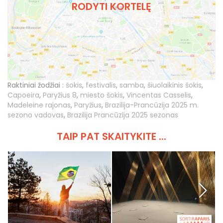
RODYTI KORTELĘ
Raktiniai žodžiai :
šokis
,
festivalis
,
samba
,
šiuolaikinis šokis
,
Capoeira
,
Paryžius 8
,
miesto šokis
,
Vincentas Casselis
,
Madeleine rajonas
,
Paryžius
,
Brazilija-Prancūzija 2025 m.
sezono vadovas
,
Brazilija Prancūzija 2025 sezonas
TAIP PAT SKAITYKITE ...