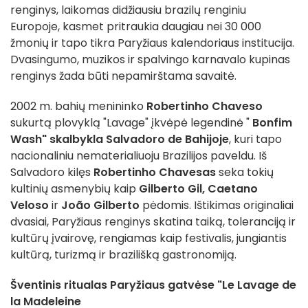
renginys, laikomas didžiausiu brazilų renginiu
Europoje, kasmet pritraukia daugiau nei 30 000
žmonių ir tapo tikra Paryžiaus kalendoriaus institucija.
Dvasingumo, muzikos ir spalvingo karnavalo kupinas
renginys žada būti nepamirštama savaitė.
2002 m. bahių menininko
Robertinho Chaveso
sukurtą plovyklą "Lavage" įkvėpė legendinė "
Bonfim
Wash" skalbykla
Salvadoro de Bahijoje
, kuri tapo
nacionaliniu nematerialiuoju Brazilijos paveldu. Iš
Salvadoro kilęs
Robertinho Chavesas
seka tokių
kultinių asmenybių kaip
Gilberto Gil,
Caetano
Veloso
ir
João Gilberto
pėdomis. Ištikimas originaliai
dvasiai, Paryžiaus renginys skatina taiką, toleranciją ir
kultūrų įvairovę, rengiamas kaip festivalis, jungiantis
kultūrą, turizmą ir brazilišką gastronomiją.
Šventinis ritualas Paryžiaus gatvėse "Le Lavage de
la Madeleine