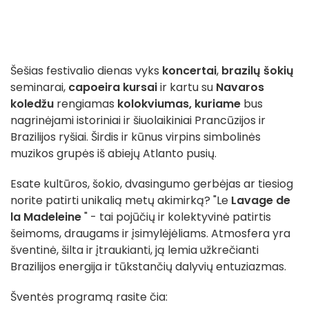
Šešias festivalio dienas vyks
koncertai
,
brazilų šokių
seminarai,
capoeira kursai
ir kartu su
Navaros
koledžu
rengiamas
kolokviumas, kuriame
bus
nagrinėjami istoriniai ir šiuolaikiniai Prancūzijos ir
Brazilijos ryšiai. Širdis ir kūnus virpins simbolinės
muzikos grupės iš abiejų Atlanto pusių.
Esate kultūros, šokio, dvasingumo gerbėjas ar tiesiog
norite patirti unikalią metų akimirką? "Le
Lavage de
la Madeleine
" - tai pojūčių ir kolektyvinė patirtis
šeimoms, draugams ir įsimylėjėliams. Atmosfera yra
šventinė, šilta ir įtraukianti, ją lemia užkrečianti
Brazilijos energija ir tūkstančių dalyvių entuziazmas.
Šventės programą rasite čia: