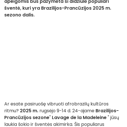
apeigomis bus pažymėta ši didžiulė populiari
šventė, kuri yra Brazilijos-Prancūzijos 2025 m.
sezono dalis.
Ar esate pasiruošę vibruoti afrobrazilų kultūros
ritmu?
2025 m.
rugsėjo 9-14 d. 24-ajame
Brazilijos-
Prancūzijos sezone
"
Lavage de la Madeleine
" jūsų
laukia šokio ir šventės akimirka. Šis populiarus