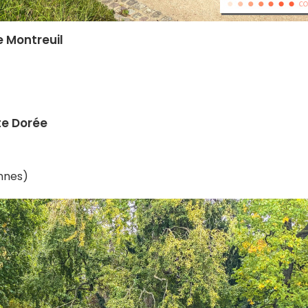
e Montreuil
te Dorée
nnes)