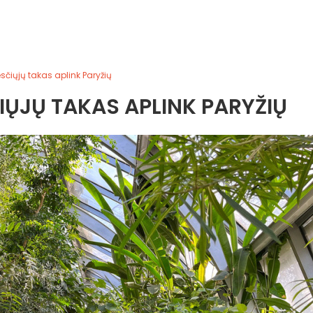
sčiųjų takas aplink Paryžių
ČIŲJŲ TAKAS APLINK PARYŽIŲ