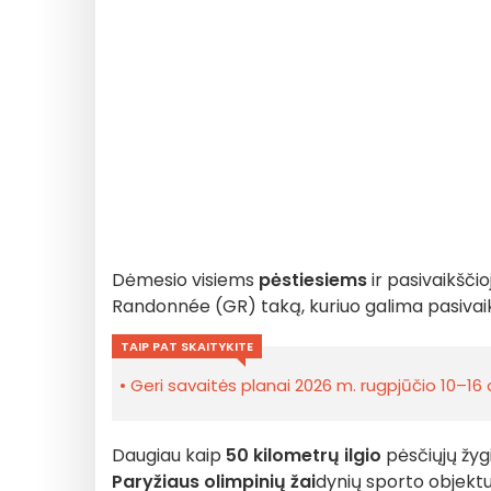
Dėmesio visiems
pėstiesiems
ir pasivaikšči
Randonnée (GR) taką, kuriuo galima pasivaikšč
TAIP PAT SKAITYKITE
Geri savaitės planai 2026 m. rugpjūčio 10–16 d
Daugiau kaip
50 kilometrų ilgio
pėsčiųjų žyg
Paryžiaus olimpinių žai
dynių sporto objektu