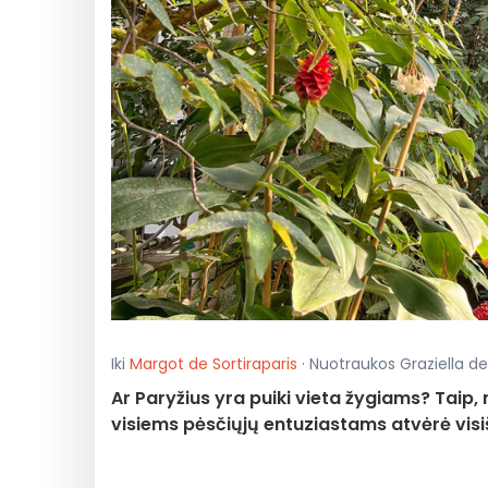
Iki
Margot de Sortiraparis
· Nuotraukos Graziella de 
Ar Paryžius yra puiki vieta žygiams? Taip,
visiems pėsčiųjų entuziastams atvėrė vis