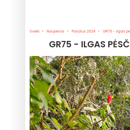
Sveiki
Naujienos
Paryžius 2024
GR75 - ilgas pė
GR75 - ILGAS PĖS