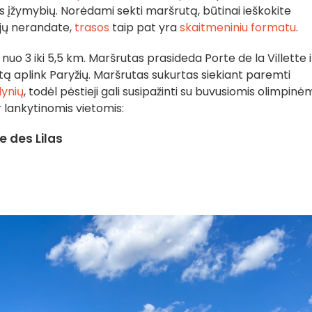
us įžymybių. Norėdami sekti maršrutą, būtinai ieškokite
ei jų nerandate,
trasos
taip pat yra
skaitmeniniu formatu
.
 - nuo 3 iki 5,5 km. Maršrutas prasideda Porte de la Villette i
ratą aplink Paryžių. Maršrutas sukurtas siekiant paremti
dynių
, todėl pėstieji gali susipažinti su buvusiomis olimpinė
r lankytinomis vietomis:
te des Lilas