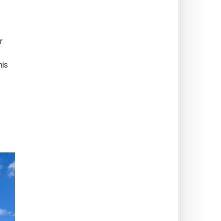
r
mis