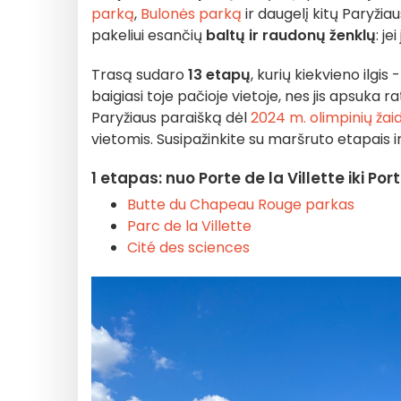
parką
,
Bulonės parką
ir daugelį kitų Paryžia
pakeliui esančių
baltų ir raudonų ženklų
: j
Trasą sudaro
13 etapų
, kurių kiekvieno ilgis
baigiasi toje pačioje vietoje, nes jis apsuka 
Paryžiaus paraišką dėl
2024 m. olimpinių žai
vietomis. Susipažinkite su maršruto etapais i
1 etapas: nuo Porte de la Villette iki Por
Butte du Chapeau Rouge parkas
Parc de la Villette
Cité des sciences