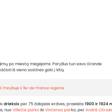
ojimų po miestą mėgėjams: Paryžius turi savo Grande
ioti iš vieno sostinės galo į kitą.
. Paryžiuje ir Île-de-France regione
is
drieksis
per 75 žaliąsias erdves, praeisite
1900 ir 1924 
s, nuo
Villette parko
iki
Vinčenos par
ko, per
André Citroë