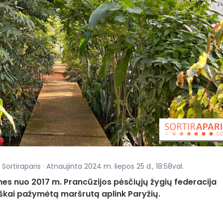
Sortiraparis · Atnaujinta 2024 m. liepos 25 d., 18:58val.
 nes nuo 2017 m. Prancūzijos pėsčiųjų žygių federacija
iškai pažymėtą maršrutą aplink Paryžių.