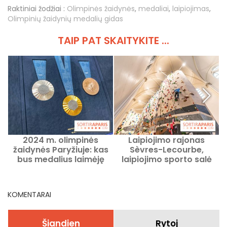
Raktiniai žodžiai :
Olimpinės žaidynės
,
medaliai
,
laipiojimas
,
Olimpinių žaidynių medalių gidas
TAIP PAT SKAITYKITE ...
2024 m. olimpinės
Laipiojimo rajonas
žaidynės Paryžiuje: kas
Sèvres-Lecourbe,
bus medalius laimėję
laipiojimo sporto salė
bokso sportininkai?
bažnyčios širdyje
Santrauka
Paryžiaus 15-asis rajonas
p
KOMENTARAI
Šiandien
Rytoj