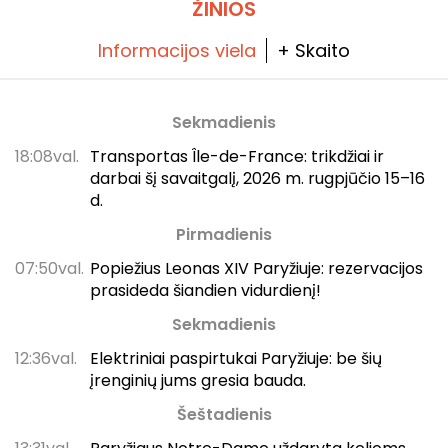
ŽINIOS
Informacijos viela
+ Skaito
Sekmadienis
18:08val.
Transportas Île-de-France: trikdžiai ir
darbai šį savaitgalį, 2026 m. rugpjūčio 15–16
d.
Pirmadienis
07:50val.
Popiežius Leonas XIV Paryžiuje: rezervacijos
prasideda šiandien vidurdienį!
Sekmadienis
12:36val.
Elektriniai paspirtukai Paryžiuje: be šių
įrenginių jums gresia bauda.
Šeštadienis