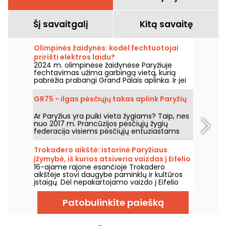
Šį savaitgalį
Kitą savaitę
Olimpinės žaidynės: kodėl fechtuotojai
pririšti elektros laidu?
2024 m. olimpinėse žaidynėse Paryžiuje
fechtavimas užima garbingą vietą, kurią
pabrėžia prabangi Grand Palais aplinka. Ir jei
jums įdomu, kodėl fechtuotojai yra pritvirtinti
elektros laidais, gera žinia ta, kad mes galime
GR75 - ilgas pėsčiųjų takas aplink Paryžių
jums viską paaiškinti!
Ar Paryžius yra puiki vieta žygiams? Taip, nes
nuo 2017 m. Prancūzijos pėsčiųjų žygių
federacija visiems pėsčiųjų entuziastams
atvėrė visiškai pažymėtą maršrutą aplink
Paryžių.
Trokadero aikštė: istorinė Paryžiaus
įžymybė, iš kurios atsiveria vaizdas į Eifelio
16-ajame rajone esančioje Trokadero
bokštą
aikštėje stovi daugybė paminklų ir kultūros
įstaigų. Dėl nepakartojamo vaizdo į Eifelio
bokštą ji traukia ir turistus, ir visą gyvenimą
gyvenančius paryžiečius.
Patobulinkite paiešką