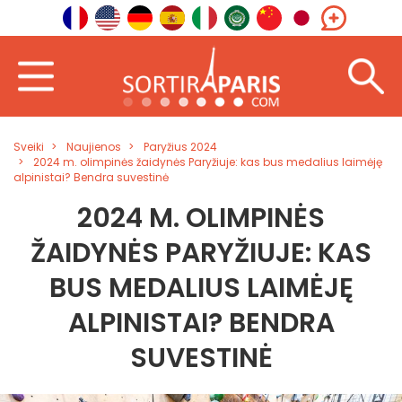
Sveiki
Naujienos
Paryžius 2024
2024 m. olimpinės žaidynės Paryžiuje: kas bus medalius laimėję
alpinistai? Bendra suvestinė
2024 M. OLIMPINĖS
ŽAIDYNĖS PARYŽIUJE: KAS
BUS MEDALIUS LAIMĖJĘ
ALPINISTAI? BENDRA
SUVESTINĖ