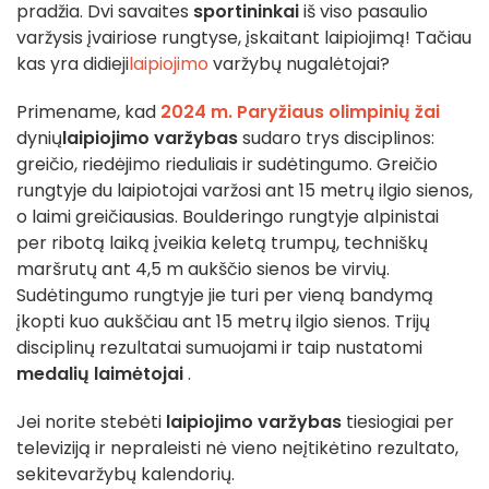
pradžia. Dvi savaites
sportininkai
iš viso pasaulio
varžysis įvairiose rungtyse, įskaitant laipiojimą!
Tačiau
kas yra didieji
laipiojimo
varžybų nugalėtojai?
Primename, kad
2024 m. Paryžiaus olimpinių žai
dynių
laipiojimo varžybas
sudaro trys disciplinos:
greičio, riedėjimo rieduliais ir sudėtingumo. Greičio
rungtyje du laipiotojai varžosi ant 15 metrų ilgio sienos,
o laimi greičiausias. Boulderingo rungtyje alpinistai
per ribotą laiką įveikia keletą trumpų, techniškų
maršrutų ant 4,5 m aukščio sienos be virvių.
Sudėtingumo rungtyje jie turi per vieną bandymą
įkopti kuo aukščiau ant 15 metrų ilgio sienos. Trijų
disciplinų rezultatai sumuojami ir taip nustatomi
medalių laimėtojai
.
J
ei norite stebėti
laipiojimo varžybas
tiesiogiai per
televiziją ir nepraleisti nė vieno neįtikėtino rezultato,
sekite
varžybų kalendorių
.