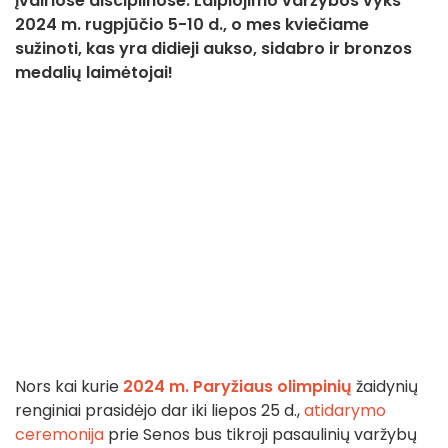
įvairiose disciplinose. Laipiojimo varžybos vyks
2024 m. rugpjūčio 5-10 d., o mes kviečiame
sužinoti, kas yra didieji aukso, sidabro ir bronzos
medalių laimėtojai!
Nors kai kurie
2024 m. Paryžiaus olimpinių
žaidynių
renginiai prasidėjo dar iki liepos 25 d.,
atidarymo
ceremonija
prie Senos bus tikroji pasaulinių varžybų