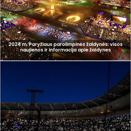
2024 m. Paryžiaus parolimpinės žaidynės: visos
naujienos ir informacija apie žaidynes