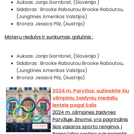
Auksas: Janja Garnbret, (Slovėnija )
Sidabras : Brooke Raboutou
Brooke Raboutou,
(Jungtinės Amerikos Valstijos)
Bronza:
Jessica Pilz, (Austrija)
Moterų riedulys ir sunkumas, galutinis :
Auksas: Janja Garnbret, (Slovėnija )
Sidabras : Brooke Raboutou Brooke Raboutou,
(Jungtinės Amerikos Valstijos)
Bronza: Jessica Pilz, (Austrija)
2024 m. Paryžius: sužinokite šių
olimpinių žaidynių medalių
lentelę pagal šalis
2024 m. olimpinės žaidynės
Paryžiuje, žinoma, yra pagrindinis
šios vasaros sporto renginys, į
Prancūzijos sostinę sukviesiantis