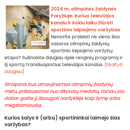
2024 m. olimpinės žaidynės
Paryžiuje: kuriuo televizijos
kanalu ir kokiu laiku žiūrėti
sportinio laipiojimo varžybas
Nenorite praleisti nė vieno šios
vasaros olimpinių žaidynių
sportinio laipiojimo varžybų
etapo? Sužinokite daugiau apie renginių programą ir
šį sportą transliuojančius televizijos kanalus.
[Skaityti
daugiau]
Straipsnis bus atnaujinamas olimpinių žaidynių
metu, priklausomai nuo iškovotų medalių, tačiau jau
dabar galite jį išsaugoti naršyklėje kaip žymę arba
mėgstamiausią.
Kurios šalys ir (arba) sportininkai laimėjo šias
varžybas?