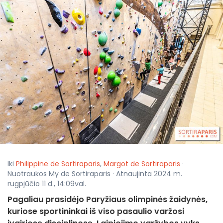
Iki
Philippine de Sortiraparis
,
Margot de Sortiraparis
·
Nuotraukos My de Sortiraparis · Atnaujinta 2024 m.
rugpjūčio 11 d., 14:09val.
Pagaliau prasidėjo Paryžiaus olimpinės žaidynės,
kuriose sportininkai iš viso pasaulio varžosi