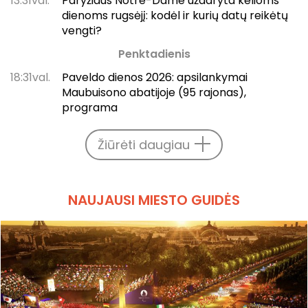
13:31val.
Paryžiaus Notre-Dame uždaryta kelioms
dienoms rugsėjį: kodėl ir kurių datų reikėtų
vengti?
Penktadienis
18:31val.
Paveldo dienos 2026: apsilankymai
Maubuisono abatijoje (95 rajonas),
programa
Žiūrėti daugiau
NAUJAUSI MIESTO GUIDĖS