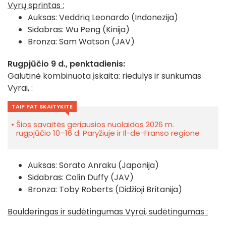
Vyrų sprintas :
Auksas:
Veddriq Leonardo (Indonezija)
Sidabras:
Wu Peng (Kinija)
Bronza:
Sam Watson (JAV)
Rugpjūčio 9 d., penktadienis:
Galutinė kombinuota įskaita: riedulys ir sunkumas
Vyrai, :
TAIP PAT SKAITYKITE
Šios savaitės geriausios nuolaidos 2026 m.
rugpjūčio 10–16 d. Paryžiuje ir Il-de-Franso regione
Auksas: Sorato Anraku (Japonija)
Sidabras: Colin Duffy (JAV)
Bronza: Toby Roberts (Didžioji Britanija)
Boulderingas ir sudėtingumas Vyrai, sudėtingumas :