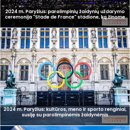
2024 m. Paryžius: parolimpinių žaidynių uždarymo
ceremonija "Stade de France" stadione, ką žinome
2024 m. Paryžius: kultūros, meno ir sporto renginiai,
susiję su parolimpinėmis žaidynėmis