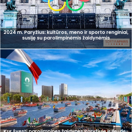
2024 m. Paryžius: kultūros, meno ir sporto renginiai,
susiję su parolimpinėmis žaidynėmis
Kur švęsti parolimpines žaidynes Paryžiuje ir Ile-de-