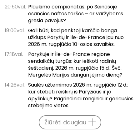
20:50val.
Plaukimo čempionatas: po Seinosoje
esančios naftos taršos – ar varžyboms
gresia pavojus?
18:06val.
Gali būti, kad penktoji karščio banga
užklups Paryžių ir Île-de-France jau nuo
2026 m. rugpjūčio 10-osios savaitės.
17:18val.
Paryžiuje ir Île-de-France regione
sendaikčių turgūs: kur ieškoti radinių
šeštadienį, 2026 m. rugpjūčio 15 d., Švč.
Mergelės Marijos dangun įėjimo dieną?
14:26val.
Saulės užtemimas 2026 m. rugpjūčio 12 d.:
kur stebėti reiškinį iš Paryžiaus ir jo
apylinkių? Pagrindiniai renginiai ir geriausios
stebėjimo vietos
Žiūrėti daugiau