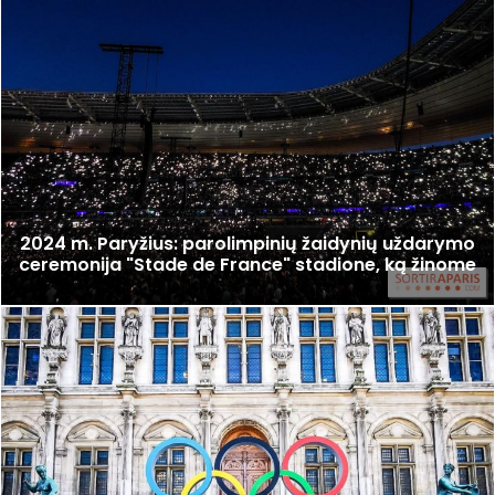
2024 m. Paryžius: parolimpinių žaidynių uždarymo
ceremonija "Stade de France" stadione, ką žinome