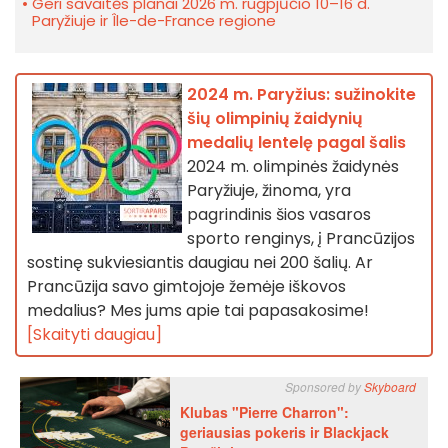
Geri savaitės planai 2026 m. rugpjūčio 10–16 d.
Paryžiuje ir Île-de-France regione
2024 m. Paryžius: sužinokite
šių olimpinių žaidynių
medalių lentelę pagal šalis
2024 m. olimpinės žaidynės
Paryžiuje, žinoma, yra
pagrindinis šios vasaros
sporto renginys, į Prancūzijos
sostinę sukviesiantis daugiau nei 200 šalių. Ar
Prancūzija savo gimtojoje žemėje iškovos
medalius? Mes jums apie tai papasakosime!
[Skaityti daugiau]