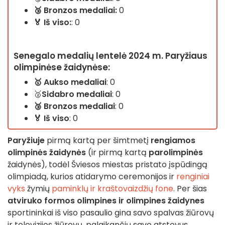
🥉
Bronzos medaliai:
0
🏅 Iš viso:
: 0
Senegalo medalių lentelė 2024 m. Paryžiaus
olimpinėse žaidynėse:
🥇
Aukso medaliai
: 0
🥈
Sidabro
medaliai
: 0
🥉
Bronzos medaliai
: 0
🏅 Iš viso
: 0
Paryžiuje
pirmą kartą per šimtmetį
rengiamos
olimpinės žaidynės
(ir pirmą kartą
parolimpinės
žaidynės), todėl Šviesos miestas pristato įspūdingą
olimpiadą, kurios atidarymo ceremonijos ir
renginiai
vyks
žymių
paminklų ir kraštovaizdžių fone
. Per šias
atviruko formos olimpines ir olimpines žaidynes
sportininkai iš viso pasaulio gina savo spalvas žiūrovų
ir televizijos žiūrovų, palaikančių savo atstovus,