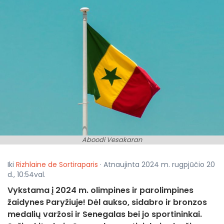
Aboodi Vesakaran
Iki
Rizhlaine de Sortiraparis
· Atnaujinta 2024 m. rugpjūčio 20
d., 10:54val.
Vykstama į 2024 m. olimpines ir parolimpines
žaidynes Paryžiuje! Dėl aukso, sidabro ir bronzos
medalių varžosi ir Senegalas bei jo sportininkai.