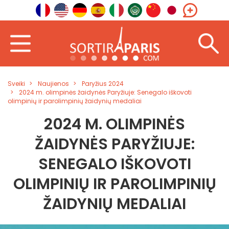
Sveiki
Naujienos
Paryžius 2024
2024 m. olimpinės žaidynės Paryžiuje: Senegalo iškovoti
olimpinių ir parolimpinių žaidynių medaliai
2024 M. OLIMPINĖS
ŽAIDYNĖS PARYŽIUJE:
SENEGALO IŠKOVOTI
OLIMPINIŲ IR PAROLIMPINIŲ
ŽAIDYNIŲ MEDALIAI