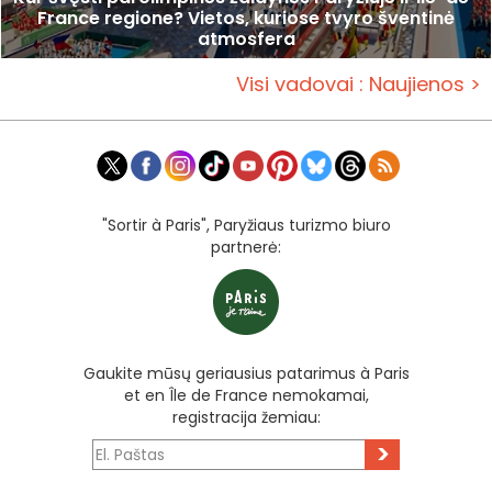
France regione? Vietos, kuriose tvyro šventinė
atmosfera
Visi vadovai : Naujienos >
"Sortir à Paris", Paryžiaus turizmo biuro
partnerė:
Gaukite mūsų geriausius patarimus à Paris
et en Île de France nemokamai,
registracija žemiau:
>