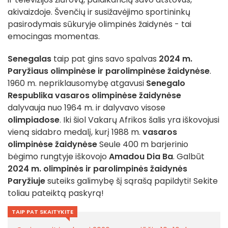
akivaizdoje. Švenčių ir susižavėjimo sportininkų
pasirodymais sūkuryje olimpinės žaidynės - tai
emocingas momentas.
Senegalas
taip pat gins savo spalvas
2024 m.
Paryžiaus olimpinėse ir parolimpinėse žaidynėse
.
1960 m. nepriklausomybę atgavusi
Senegalo
Respublika
vasaros olimpinėse žaidynėse
dalyvauja nuo 1964 m. ir dalyvavo visose
olimpiadose
. Iki šiol Vakarų Afrikos šalis yra iškovojusi
vieną sidabro medalį, kurį 1988 m.
vasaros
olimpinėse žaidynėse
Seule 400 m barjerinio
bėgimo rungtyje iškovojo
Amadou Dia Ba
. Galbūt
2024 m. olimpinės ir parolimpinės žaidynės
Paryžiuje
suteiks galimybę šį sąrašą papildyti! Sekite
toliau pateiktą paskyrą!
TAIP PAT SKAITYKITE