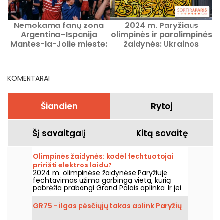
Nemokama fanų zona
2024 m. Paryžiaus
Argentina–Ispanija
olimpinės ir parolimpinės
Mantes-la-Jolie mieste:
žaidynės: Ukrainos
A
finalas dideliame ekrane.
iškovoti medaliai
p
KOMENTARAI
Šiandien
Rytoj
Šį savaitgalį
Kitą savaitę
Olimpinės žaidynės: kodėl fechtuotojai
pririšti elektros laidu?
2024 m. olimpinėse žaidynėse Paryžiuje
fechtavimas užima garbingą vietą, kurią
pabrėžia prabangi Grand Palais aplinka. Ir jei
jums įdomu, kodėl fechtuotojai yra pritvirtinti
elektros laidais, gera žinia ta, kad mes galime
GR75 - ilgas pėsčiųjų takas aplink Paryžių
jums viską paaiškinti!