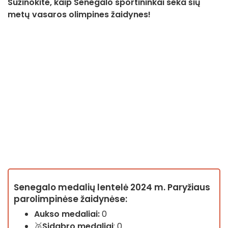
Sužinokite, kaip Senegalo sportininkai seka šių
metų vasaros olimpines žaidynes!
Senegalo medalių lentelė 2024 m. Paryžiaus
parolimpinėse žaidynėse:
Aukso medaliai
:
0
🥈
Sidabro
medaliai
: 0