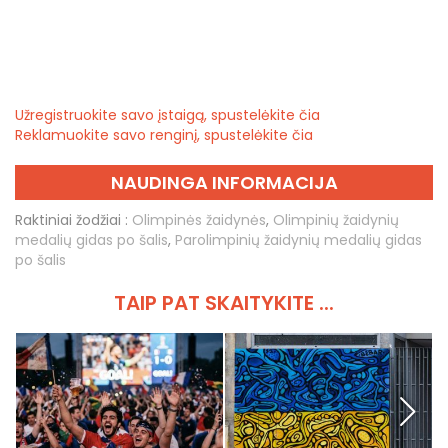
Užregistruokite savo įstaigą, spustelėkite čia
Reklamuokite savo renginį, spustelėkite čia
NAUDINGA INFORMACIJA
Raktiniai žodžiai :
Olimpinės žaidynės
,
Olimpinių žaidynių
medalių gidas po šalis
,
Parolimpinių žaidynių medalių gidas
po šalis
TAIP PAT SKAITYKITE ...