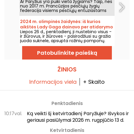
Ar Paryžius yra puiki vieta žygiams? Taip, nes
nuo 2017 m. Prancūzijos pėsčiųjų žygių
federacija visiems pėsčiųjų entuziastams
atvėrė visiškai pažymėtą maršrutą aplink
Paryžių.
2024 m. olimpinės žaidynės: iš kurios
aikštės Lady Gaga dainavo per atidarymo
Liepos 26 d., penktadienį, ji nustebino visus -
ceremoniją?
ir žiūrovus, ir žiūroves - pasirodžiusi su gražia
juoda suknele, apsupta rožinių pomponų.
Tačiau kur buvo dainininkė? Ar ši vieta atvira
visuomenei?
Patobulinkite paiešką
ŽINIOS
Informacijos viela
+ Skaito
Penktadienis
10:17val.
Ką veikti šį ketvirtadienį Paryžiuje? Išvykos ir
geriausi pasiūlymai 2026 m. rugpjūčio 13 d.
Ketvirtadienis